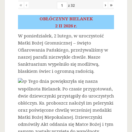
«
‹
›
»
z
32
OBŁÓCZYNY BIELANEK
2 II 2026 r.
W poniedziałek, 2 lutego, w uroczystość
Matki Bożej Gromnicznej – święto
Ofiarowania Pańskiego, przeżywaliśmy w
naszej parafii niezwykłe chwile. Nasze
Sanktuarium wypełniło się modlitwą,
blaskiem świec i ogromną radością.
Tego dnia powiększyła się nasza
wspólnota Bielanek. Po czasie przygotowań,
dwie dziewczynki przystąpiły do uroczystych
obłóczyn. Ks. proboszcz nałożył im pelerynki
oraz poświęcone chwilę wcześniej medaliki
Matki Bożej Niepokalanej. Dziewczynki
odmówiły Akt oddania się Matce Bożej i tym
samym zostały przyjęte do wspólnoty