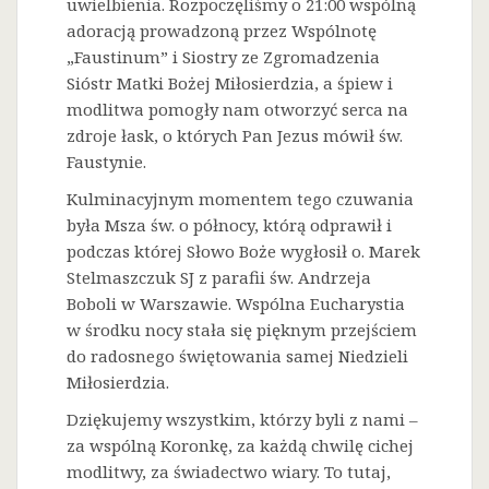
uwielbienia. Rozpoczęliśmy o 21:00 wspólną
adoracją prowadzoną przez Wspólnotę
„Faustinum” i Siostry ze Zgromadzenia
Sióstr Matki Bożej Miłosierdzia, a śpiew i
modlitwa pomogły nam otworzyć serca na
zdroje łask, o których Pan Jezus mówił św.
Faustynie.
Kulminacyjnym momentem tego czuwania
była Msza św. o północy, którą odprawił i
podczas której Słowo Boże wygłosił o. Marek
Stelmaszczuk SJ z parafii św. Andrzeja
Boboli w Warszawie. Wspólna Eucharystia
w środku nocy stała się pięknym przejściem
do radosnego świętowania samej Niedzieli
Miłosierdzia.
Dziękujemy wszystkim, którzy byli z nami –
za wspólną Koronkę, za każdą chwilę cichej
modlitwy, za świadectwo wiary. To tutaj,