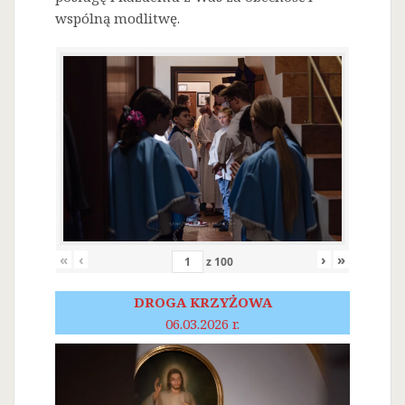
wspólną modlitwę.
«
‹
›
»
z
100
DROGA KRZYŻOWA
06.03.2026 r.