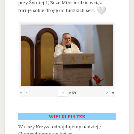
przy Żytniej 1, Boże Miłosierdzie wciąż
toruje sobie drogę do ludzkich serc.
«
‹
›
»
z
69
WIELKI PIĄTEK
W ciszy Krzyża odnajdujemy nadzieję…
Choć radujemy się już ze