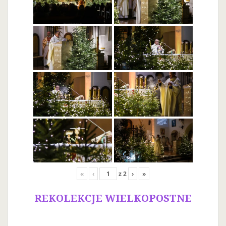
«
‹
z
2
›
»
REKOLEKCJE WIELKOPOSTNE