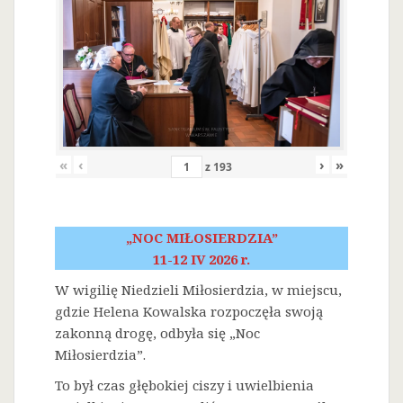
«
‹
›
»
z
193
„NOC MIŁOSIERDZIA”
11-12 IV 2026 r.
W wigilię Niedzieli Miłosierdzia, w miejscu,
gdzie Helena Kowalska rozpoczęła swoją
zakonną drogę, odbyła się „Noc
Miłosierdzia”.
To był czas głębokiej ciszy i uwielbienia