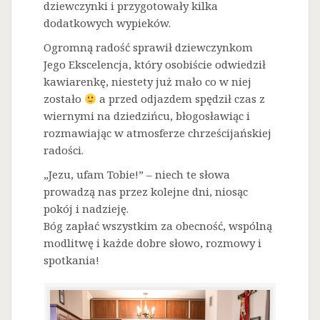
dziewczynki i przygotowały kilka
dodatkowych wypieków.
Ogromną radość sprawił dziewczynkom
Jego Ekscelencja, który osobiście odwiedził
kawiarenkę, niestety już mało co w niej
zostało
a przed odjazdem spędził czas z
wiernymi na dziedzińcu, błogosławiąc i
rozmawiając w atmosferze chrześcijańskiej
radości.
„Jezu, ufam Tobie!” – niech te słowa
prowadzą nas przez kolejne dni, niosąc
pokój i nadzieję.
Bóg zapłać wszystkim za obecność, wspólną
modlitwę i każde dobre słowo, rozmowy i
spotkania!