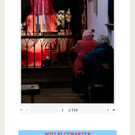
«
‹
›
»
z
114
WIELKI CZWARTEK