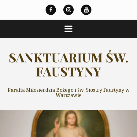
Przeskocz
do
treści
SANKTUARIUM ŚW.
FAUSTYNY
Parafia Miłosierdzia Bożego i św. Siostry Faustyny w
Warszawie