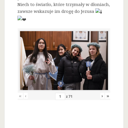
Niech to światło, które trzymały w dłoniach,
zawsze wskazuje im drogę do Jezusa
«
‹
›
»
z
71