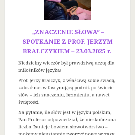
„ZNACZENIE SŁOWA” –
SPOTKANIE Z PROF. JERZYM
BRALCZYKIEM – 23.03.2025 r.
Niedzielny wieczór był prawdziwą ucztą dla
miłośników języka!
Prof. Jerzy Bralczyk, z właściwą sobie swadą,
zabrał nas w fascynującą podróż po świecie
słów – ich znaczeniu, brzmieniu, a nawet
świętości.
Na
pytanie, ile słów jest w języku polskim,
Pan Profesor odpowiedział, że nieskończona
liczba. Istnieje bowiem słowotwórstwo –
możemy nieustannie tworzyć nowe wyrazy.