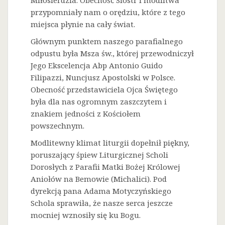
Miłosierdzia. Obecność Sióstr i modlitwa
przypomniały nam o orędziu, które z tego
miejsca płynie na cały świat.
Głównym punktem naszego parafialnego
odpustu była Msza św., której przewodniczył
Jego Ekscelencja Abp Antonio Guido
Filipazzi, Nuncjusz Apostolski w Polsce.
Obecność przedstawiciela Ojca Świętego
była dla nas ogromnym zaszczytem i
znakiem jedności z Kościołem
powszechnym.
Modlitewny klimat liturgii dopełnił piękny,
poruszający śpiew Liturgicznej Scholi
Dorosłych z Parafii Matki Bożej Królowej
Aniołów na Bemowie (Michalici). Pod
dyrekcją pana Adama Motyczyńskiego
Schola sprawiła, że nasze serca jeszcze
mocniej wznosiły się ku Bogu.