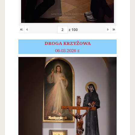
«
‹
›
»
z
100
DROGA KRZYŻOWA
06.03.2026 r.