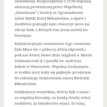
uwielbienia. Rozpoczęliśmy o 21:00 wspólną
adoracją prowadzoną przez Wspólnotę
„Faustinum” i Siostry ze Zgromadzenia
Sióstr Matki Bożej Miłosierdzia, a śpiew i
modlitwa pomogły nam otworzyć serca na
zdroje łask, o których Pan Jezus mówił św.
Faustynie.
Kulminacyjnym momentem tego czuwania
była Msza św. o północy, którą odprawił i
podczas której Słowo Boże wygłosił o. Marek
Stelmaszczuk SJ z parafii św. Andrzeja
Boboli w Warszawie. Wspólna Eucharystia
w środku nocy stała się pięknym przejściem
do radosnego świętowania samej Niedzieli
Miłosierdzia.
Dziękujemy wszystkim, którzy byli z nami –
za wspólną Koronkę, za każdą chwilę cichej
modlitwy, za świadectwo wiary. To tutaj,