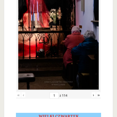
«
‹
›
»
z
114
WIELKI CZWARTEK