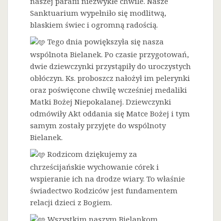
naszej parafii niezwykłe chwile. Nasze
Sanktuarium wypełniło się modlitwą,
blaskiem świec i ogromną radością.
Tego dnia powiększyła się nasza
wspólnota Bielanek. Po czasie przygotowań,
dwie dziewczynki przystąpiły do uroczystych
obłóczyn. Ks. proboszcz nałożył im pelerynki
oraz poświęcone chwilę wcześniej medaliki
Matki Bożej Niepokalanej. Dziewczynki
odmówiły Akt oddania się Matce Bożej i tym
samym zostały przyjęte do wspólnoty
Bielanek.
Rodzicom dziękujemy za
chrześcijańskie wychowanie córek i
wspieranie ich na drodze wiary. To właśnie
świadectwo Rodziców jest fundamentem
relacji dzieci z Bogiem.
Wszystkim naszym Bielankom