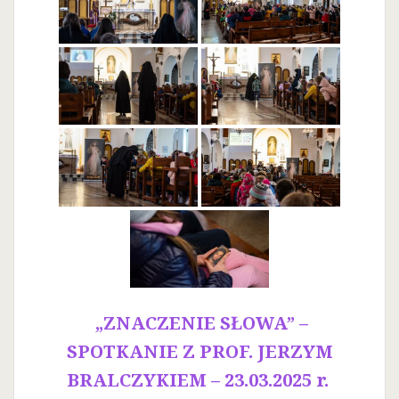
„ZNACZENIE SŁOWA” –
SPOTKANIE Z PROF. JERZYM
BRALCZYKIEM – 23.03.2025 r.