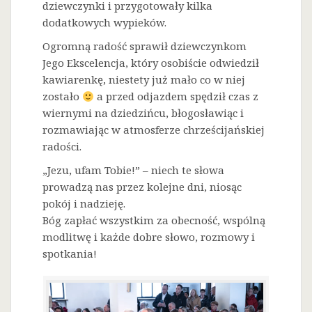
dziewczynki i przygotowały kilka
dodatkowych wypieków.
Ogromną radość sprawił dziewczynkom
Jego Ekscelencja, który osobiście odwiedził
kawiarenkę, niestety już mało co w niej
zostało
a przed odjazdem spędził czas z
wiernymi na dziedzińcu, błogosławiąc i
rozmawiając w atmosferze chrześcijańskiej
radości.
„Jezu, ufam Tobie!” – niech te słowa
prowadzą nas przez kolejne dni, niosąc
pokój i nadzieję.
Bóg zapłać wszystkim za obecność, wspólną
modlitwę i każde dobre słowo, rozmowy i
spotkania!