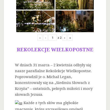
«
‹
z
2
›
»
REKOLEKCJE WIELKOPOSTNE
W dniach 31 marca – 2 kwietnia odbyły się
nasze parafialne Rekolekcje Wielkopostne.
Poprowadził je o. Michał Legan,
koncentrowały się na „Siedmiu Słowach z
Krzyża” – ostatnich, pełnych miłości i mocy
słowach Jezusa.
Każde z tych słów ma głębokie
znaczenie, które szczegółowo omówił