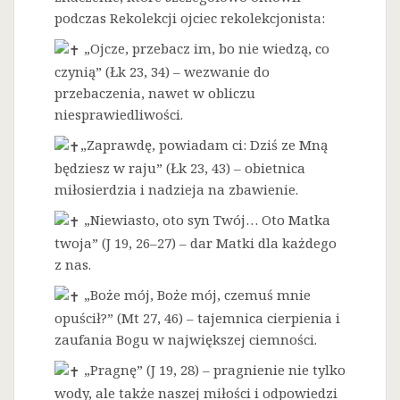
podczas Rekolekcji ojciec rekolekcjonista:
„Ojcze, przebacz im, bo nie wiedzą, co
czynią” (Łk 23, 34) – wezwanie do
przebaczenia, nawet w obliczu
niesprawiedliwości.
„Zaprawdę, powiadam ci: Dziś ze Mną
będziesz w raju” (Łk 23, 43) – obietnica
miłosierdzia i nadzieja na zbawienie.
„Niewiasto, oto syn Twój… Oto Matka
twoja” (J 19, 26–27) – dar Matki dla każdego
z nas.
„Boże mój, Boże mój, czemuś mnie
opuścił?” (Mt 27, 46) – tajemnica cierpienia i
zaufania Bogu w największej ciemności.
„Pragnę” (J 19, 28) – pragnienie nie tylko
wody, ale także naszej miłości i odpowiedzi