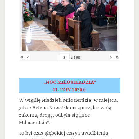
«
‹
›
»
z
193
„NOC MIŁOSIERDZIA”
11-12 IV 2026 r.
W wigilię Niedzieli Miłosierdzia, w miejscu,
gdzie Helena Kowalska rozpoczęła swoją
zakonną drogę, odbyła się „Noc
Miłosierdzia”.
To był czas głębokiej ciszy i uwielbienia