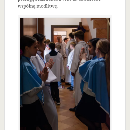
wspólną modlitwę.