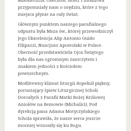
Miłosierdzia. Obecność Sióstr i modlitwa
przypomniały nam o orędziu, które z tego
miejsca płynie na cały świat.
Głównym punktem naszego parafialnego
odpustu była Msza św., której przewodniczył
Jego Ekscelencja Abp Antonio Guido
Filipazzi, Nuncjusz Apostolski w Polsce.
Obecność przedstawiciela Ojca Świętego
była dla nas ogromnym zaszczytem i
znakiem jedności z Kościołem
powszechnym.
Modlitewny klimat liturgii dopełnił piękny,
poruszający śpiew Liturgicznej Scholi
Dorosłych z Parafii Matki Bożej Królowej
Aniołów na Bemowie (Michalici). Pod
dyrekcją pana Adama Motyczyńskiego
Schola sprawiła, że nasze serca jeszcze
mocniej wznosiły się ku Bogu.