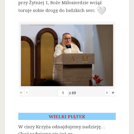
przy Żytniej 1, Boże Miłosierdzie wciąż
toruje sobie drogę do ludzkich serc.
«
‹
›
»
z
69
WIELKI PIĄTEK
W ciszy Krzyża odnajdujemy nadzieję…
Choć radujemy się już ze