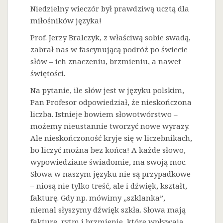
Niedzielny wieczór był prawdziwą ucztą dla
miłośników języka!
Prof. Jerzy Bralczyk, z właściwą sobie swadą,
zabrał nas w fascynującą podróż po świecie
słów – ich znaczeniu, brzmieniu, a nawet
świętości.
Na
pytanie, ile słów jest w języku polskim,
Pan Profesor odpowiedział, że nieskończona
liczba. Istnieje bowiem słowotwórstwo –
możemy nieustannie tworzyć nowe wyrazy.
Ale nieskończoność kryje się w liczebnikach,
bo liczyć można bez końca! A każde słowo,
wypowiedziane świadomie, ma swoją moc.
Słowa w naszym języku nie są przypadkowe
– niosą nie tylko treść, ale i dźwięk, kształt,
fakturę. Gdy np. mówimy „szklanka”,
niemal słyszymy dźwięk szkła. Słowa mają
fakturę, rytm i brzmienie, które wpływają