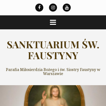
Przeskocz
do
treści
SANKTUARIUM ŚW.
FAUSTYNY
Parafia Miłosierdzia Bożego i św. Siostry Faustyny w
Warszawie