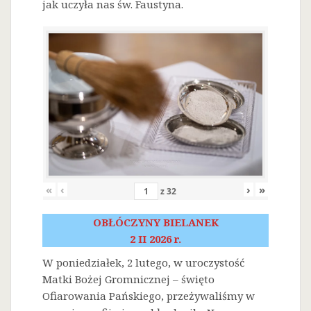
jak uczyła nas św. Faustyna.
«
‹
›
»
z
32
OBŁÓCZYNY BIELANEK
2 II 2026 r.
W poniedziałek, 2 lutego, w uroczystość
Matki Bożej Gromnicznej – święto
Ofiarowania Pańskiego, przeżywaliśmy w