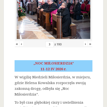
«
‹
›
»
z
193
„NOC MIŁOSIERDZIA”
11-12 IV 2026 r.
W wigilię Niedzieli Miłosierdzia, w miejscu,
gdzie Helena Kowalska rozpoczęła swoją
zakonną drogę, odbyła się „Noc
Miłosierdzia”.
To był czas głębokiej ciszy i uwielbienia