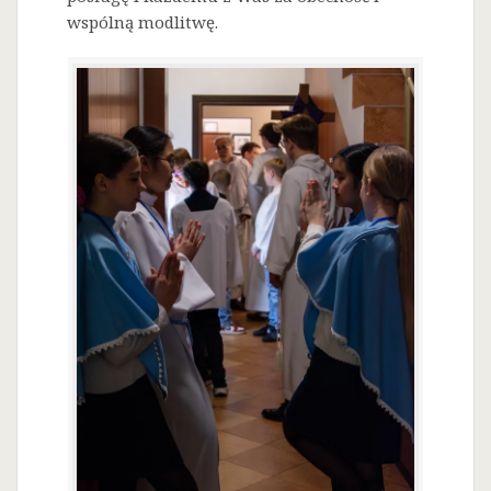
wspólną modlitwę.