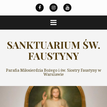
Przeskocz
do
treści
SANKTUARIUM ŚW.
FAUSTYNY
Parafia Miłosierdzia Bożego i św. Siostry Faustyny w
Warszawie