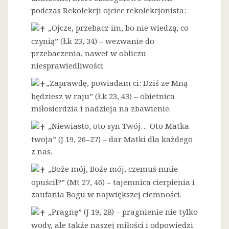
podczas Rekolekcji ojciec rekolekcjonista:
„Ojcze, przebacz im, bo nie wiedzą, co
czynią” (Łk 23, 34) – wezwanie do
przebaczenia, nawet w obliczu
niesprawiedliwości.
„Zaprawdę, powiadam ci: Dziś ze Mną
będziesz w raju” (Łk 23, 43) – obietnica
miłosierdzia i nadzieja na zbawienie.
„Niewiasto, oto syn Twój… Oto Matka
twoja” (J 19, 26–27) – dar Matki dla każdego
z nas.
„Boże mój, Boże mój, czemuś mnie
opuścił?” (Mt 27, 46) – tajemnica cierpienia i
zaufania Bogu w największej ciemności.
„Pragnę” (J 19, 28) – pragnienie nie tylko
wody, ale także naszej miłości i odpowiedzi