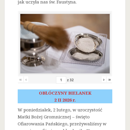
jak uczyła nas św. Faustyna.
«
‹
›
»
z
32
OBŁÓCZYNY BIELANEK
2 II 2026 r.
W poniedziałek, 2 lutego, w uroczystość
Matki Bożej Gromnicznej – święto
Ofiarowania Pańskiego, przeżywaliśmy w