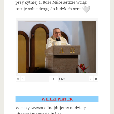
przy Żytniej 1, Boże Miłosierdzie wciąż
toruje sobie drogę do ludzkich serc.
«
‹
›
»
z
69
WIELKI PIĄTEK
W ciszy Krzyża odnajdujemy nadzieję…
Choć radujemy się już ze