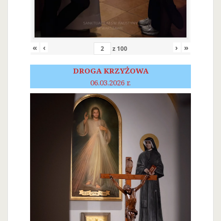
«
‹
›
»
z
100
DROGA KRZYŻOWA
06.03.2026 r.