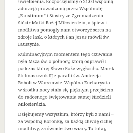
uwielbienia. Rozpoczęliśmy o 21:00 wspólną
adoracją prowadzoną przez Wspólnotę
„Faustinum” i Siostry ze Zgromadzenia
Sióstr Matki Bożej Miłosierdzia, a śpiew i
modlitwa pomogły nam otworzyć serca na
zdroje łask, o których Pan Jezus mówił św.
Faustynie.
Kulminacyjnym momentem tego czuwania
była Msza św. o północy, którą odprawił i
podczas której Słowo Boże wygłosił o. Marek
Stelmaszczuk SJ z parafii św. Andrzeja
Boboli w Warszawie. Wspólna Eucharystia
w środku nocy stała się pięknym przejściem
do radosnego świętowania samej Niedzieli
Miłosierdzia.
Dziękujemy wszystkim, którzy byli z nami –
za wspólną Koronkę, za każdą chwilę cichej
modlitwy, za świadectwo wiary. To tutaj,