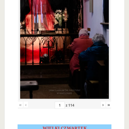
«
‹
›
»
z
114
WIELKI CZWARTEK