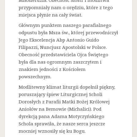
Miłosierdzia. Obecność Sióstr i modlitwa
przypomniały nam o orędziu, które z tego
miejsca płynie na cały świat.
Głównym punktem naszego parafialnego
odpustu była Msza św., której przewodniczył
Jego Ekscelencja Abp Antonio Guido
Filipazzi, Nuncjusz Apostolski w Polsce.
Obecność przedstawiciela Ojca Świętego
była dla nas ogromnym zaszczytem i
znakiem jedności z Kościołem
powszechnym.
Modlitewny klimat liturgii dopełnił piękny,
poruszający śpiew Liturgicznej Scholi
Dorosłych z Parafii Matki Bożej Królowej
Aniołów na Bemowie (Michalici). Pod
dyrekcją pana Adama Motyczyńskiego
Schola sprawiła, że nasze serca jeszcze
mocniej wznosiły się ku Bogu.