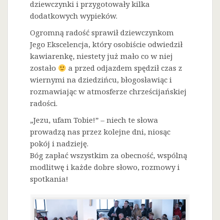
dziewczynki i przygotowały kilka
dodatkowych wypieków.
Ogromną radość sprawił dziewczynkom
Jego Ekscelencja, który osobiście odwiedził
kawiarenkę, niestety już mało co w niej
zostało
a przed odjazdem spędził czas z
wiernymi na dziedzińcu, błogosławiąc i
rozmawiając w atmosferze chrześcijańskiej
radości.
„Jezu, ufam Tobie!” – niech te słowa
prowadzą nas przez kolejne dni, niosąc
pokój i nadzieję.
Bóg zapłać wszystkim za obecność, wspólną
modlitwę i każde dobre słowo, rozmowy i
spotkania!