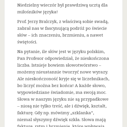
Niedzielny wieczór był prawdziwą ucztą dla
miłośników języka!
Prof. Jerzy Bralczyk, z właściwą sobie swadą,
zabrał nas w fascynującą podróż po świecie
słów – ich znaczeniu, brzmieniu, a nawet
świętości.
Na
pytanie, ile słów jest w języku polskim,
Pan Profesor odpowiedział, że nieskończona
liczba. Istnieje bowiem słowotwórstwo –
możemy nieustannie tworzyć nowe wyrazy.
Ale nieskończoność kryje się w liczebnikach,
bo liczyć można bez końca! A każde słowo,
wypowiedziane świadomie, ma swoją moc.
Słowa w naszym języku nie są przypadkowe
– niosą nie tylko treść, ale i dźwięk, kształt,
fakturę. Gdy np. mówimy „szklanka”,
niemal słyszymy dźwięk szkła. Słowa mają
fakturę, rytm i brzmienie, które wpływają