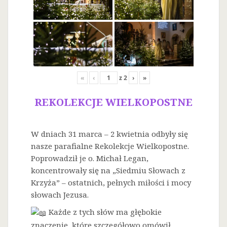
«
‹
z
2
›
»
REKOLEKCJE WIELKOPOSTNE
W dniach 31 marca – 2 kwietnia odbyły się
nasze parafialne Rekolekcje Wielkopostne.
Poprowadził je o. Michał Legan,
koncentrowały się na „Siedmiu Słowach z
Krzyża” – ostatnich, pełnych miłości i mocy
słowach Jezusa.
Każde z tych słów ma głębokie
znaczenie, które szczegółowo omówił