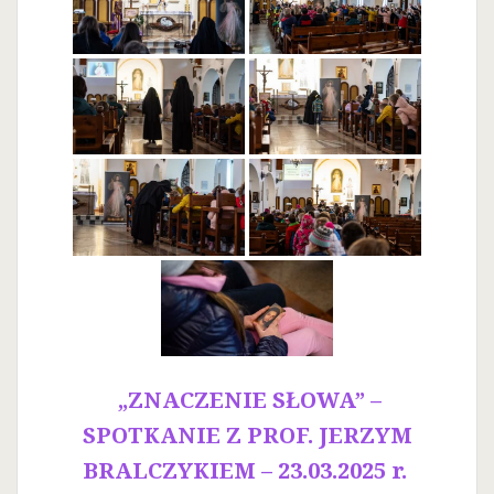
„ZNACZENIE SŁOWA” –
SPOTKANIE Z PROF. JERZYM
BRALCZYKIEM – 23.03.2025 r.