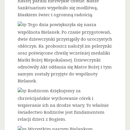
naszej parafii niezwykłe chwile. Nasze
Sanktuarium wypełniło się modlitwą,
blaskiem świec i ogromną radością.
Tego dnia powiększyła się nasza
wspólnota Bielanek. Po czasie przygotowań,
dwie dziewczynki przystąpiły do uroczystych
obłóczyn. Ks. proboszcz nałożył im pelerynki
oraz poświęcone chwilę wcześniej medaliki
Matki Bożej Niepokalanej. Dziewczynki
odmówiły Akt oddania się Matce Bożej i tym
samym zostały przyjęte do wspólnoty
Bielanek.
Rodzicom dziękujemy za
chrześcijańskie wychowanie córek i
wspieranie ich na drodze wiary. To właśnie
świadectwo Rodziców jest fundamentem
relacji dzieci z Bogiem.
Wszystkim naszym Bielankom