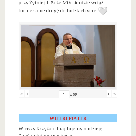
przy Żytniej 1, Boże Miłosierdzie wciąż
toruje sobie drogę do ludzkich serc.
«
‹
›
»
z
69
WIELKI PIĄTEK
W ciszy Krzyża odnajdujemy nadzieję…
Choć radujemy się już ze