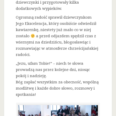
dziewczynki i przygotowały kilka
dodatkowych wypieków.
Ogromną radość sprawił dziewczynkom
Jego Ekscelencja, który osobiście odwiedził
kawiarenkę, niestety już mało co w niej
zostało
a przed odjazdem spędził czas z
wiernymi na dziedzińcu, błogosławiąc i
rozmawiając w atmosferze chrześcijańskiej
radości.
„Jezu, ufam Tobie!” – niech te słowa
prowadzą nas przez kolejne dni, niosąc
pokój i nadzieję.
Bóg zapłać wszystkim za obecność, wspólną
modlitwę i każde dobre słowo, rozmowy i
spotkania!