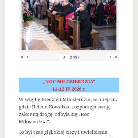
«
‹
›
»
z
193
„NOC MIŁOSIERDZIA”
11-12 IV 2026 r.
W wigilię Niedzieli Miłosierdzia, w miejscu,
gdzie Helena Kowalska rozpoczęła swoją
zakonną drogę, odbyła się „Noc
Miłosierdzia”.
To był czas głębokiej ciszy i uwielbienia