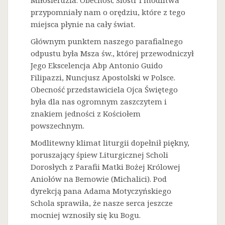
Miłosierdzia. Obecność Sióstr i modlitwa
przypomniały nam o orędziu, które z tego
miejsca płynie na cały świat.
Głównym punktem naszego parafialnego
odpustu była Msza św., której przewodniczył
Jego Ekscelencja Abp Antonio Guido
Filipazzi, Nuncjusz Apostolski w Polsce.
Obecność przedstawiciela Ojca Świętego
była dla nas ogromnym zaszczytem i
znakiem jedności z Kościołem
powszechnym.
Modlitewny klimat liturgii dopełnił piękny,
poruszający śpiew Liturgicznej Scholi
Dorosłych z Parafii Matki Bożej Królowej
Aniołów na Bemowie (Michalici). Pod
dyrekcją pana Adama Motyczyńskiego
Schola sprawiła, że nasze serca jeszcze
mocniej wznosiły się ku Bogu.