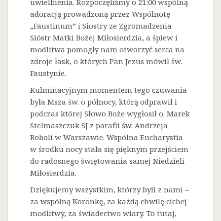
uwielbienia. Rozpoczęliśmy o 21:00 wspólną
adoracją prowadzoną przez Wspólnotę
„Faustinum” i Siostry ze Zgromadzenia
Sióstr Matki Bożej Miłosierdzia, a śpiew i
modlitwa pomogły nam otworzyć serca na
zdroje łask, o których Pan Jezus mówił św.
Faustynie.
Kulminacyjnym momentem tego czuwania
była Msza św. o północy, którą odprawił i
podczas której Słowo Boże wygłosił o. Marek
Stelmaszczuk SJ z parafii św. Andrzeja
Boboli w Warszawie. Wspólna Eucharystia
w środku nocy stała się pięknym przejściem
do radosnego świętowania samej Niedzieli
Miłosierdzia.
Dziękujemy wszystkim, którzy byli z nami –
za wspólną Koronkę, za każdą chwilę cichej
modlitwy, za świadectwo wiary. To tutaj,