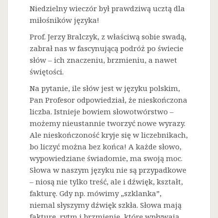
Niedzielny wieczór był prawdziwą ucztą dla
miłośników języka!
Prof. Jerzy Bralczyk, z właściwą sobie swadą,
zabrał nas w fascynującą podróż po świecie
słów – ich znaczeniu, brzmieniu, a nawet
świętości.
Na
pytanie, ile słów jest w języku polskim,
Pan Profesor odpowiedział, że nieskończona
liczba. Istnieje bowiem słowotwórstwo –
możemy nieustannie tworzyć nowe wyrazy.
Ale nieskończoność kryje się w liczebnikach,
bo liczyć można bez końca! A każde słowo,
wypowiedziane świadomie, ma swoją moc.
Słowa w naszym języku nie są przypadkowe
– niosą nie tylko treść, ale i dźwięk, kształt,
fakturę. Gdy np. mówimy „szklanka”,
niemal słyszymy dźwięk szkła. Słowa mają
fakturę, rytm i brzmienie, które wpływają