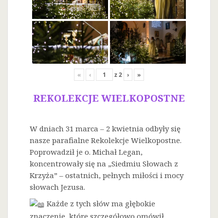
«
‹
z
2
›
»
REKOLEKCJE WIELKOPOSTNE
W dniach 31 marca – 2 kwietnia odbyły się
nasze parafialne Rekolekcje Wielkopostne.
Poprowadził je o. Michał Legan,
koncentrowały się na „Siedmiu Słowach z
Krzyża” – ostatnich, pełnych miłości i mocy
słowach Jezusa.
Każde z tych słów ma głębokie
znaczenie, które szczegółowo omówił