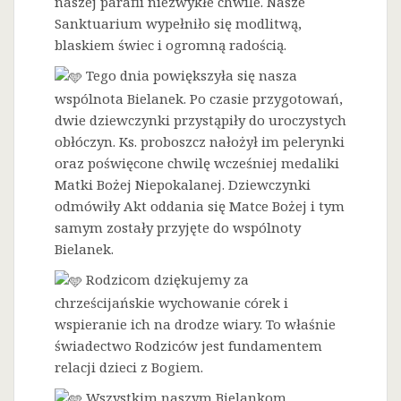
naszej parafii niezwykłe chwile. Nasze
Sanktuarium wypełniło się modlitwą,
blaskiem świec i ogromną radością.
Tego dnia powiększyła się nasza
wspólnota Bielanek. Po czasie przygotowań,
dwie dziewczynki przystąpiły do uroczystych
obłóczyn. Ks. proboszcz nałożył im pelerynki
oraz poświęcone chwilę wcześniej medaliki
Matki Bożej Niepokalanej. Dziewczynki
odmówiły Akt oddania się Matce Bożej i tym
samym zostały przyjęte do wspólnoty
Bielanek.
Rodzicom dziękujemy za
chrześcijańskie wychowanie córek i
wspieranie ich na drodze wiary. To właśnie
świadectwo Rodziców jest fundamentem
relacji dzieci z Bogiem.
Wszystkim naszym Bielankom