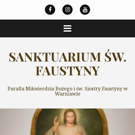
Przeskocz
do
treści
SANKTUARIUM ŚW.
FAUSTYNY
Parafia Miłosierdzia Bożego i św. Siostry Faustyny w
Warszawie