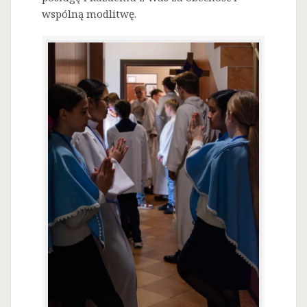
wspólną modlitwę.