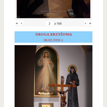
«
‹
›
»
z
100
DROGA KRZYŻOWA
06.03.2026 r.