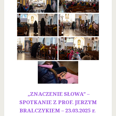
„ZNACZENIE SŁOWA” –
SPOTKANIE Z PROF. JERZYM
BRALCZYKIEM – 23.03.2025 r.