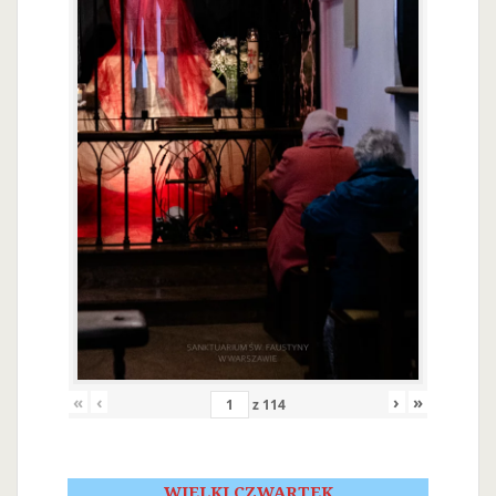
«
‹
›
»
z
114
WIELKI CZWARTEK