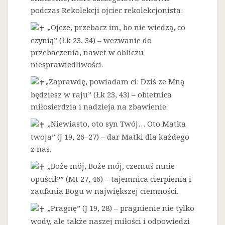
podczas Rekolekcji ojciec rekolekcjonista:
„Ojcze, przebacz im, bo nie wiedzą, co
czynią” (Łk 23, 34) – wezwanie do
przebaczenia, nawet w obliczu
niesprawiedliwości.
„Zaprawdę, powiadam ci: Dziś ze Mną
będziesz w raju” (Łk 23, 43) – obietnica
miłosierdzia i nadzieja na zbawienie.
„Niewiasto, oto syn Twój… Oto Matka
twoja” (J 19, 26–27) – dar Matki dla każdego
z nas.
„Boże mój, Boże mój, czemuś mnie
opuścił?” (Mt 27, 46) – tajemnica cierpienia i
zaufania Bogu w największej ciemności.
„Pragnę” (J 19, 28) – pragnienie nie tylko
wody, ale także naszej miłości i odpowiedzi