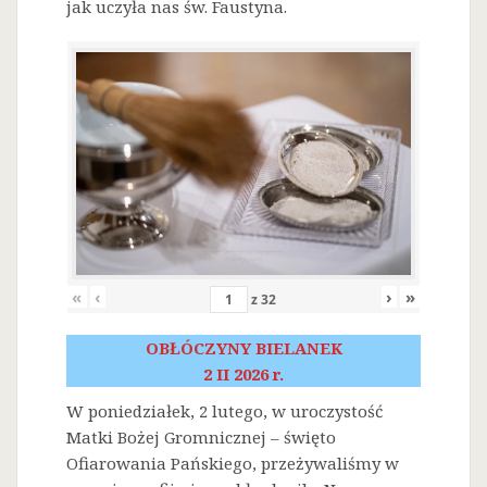
jak uczyła nas św. Faustyna.
«
‹
›
»
z
32
OBŁÓCZYNY BIELANEK
2 II 2026 r.
W poniedziałek, 2 lutego, w uroczystość
Matki Bożej Gromnicznej – święto
Ofiarowania Pańskiego, przeżywaliśmy w