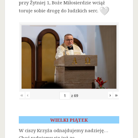
przy Żytniej 1, Boże Miłosierdzie wciąż
toruje sobie drogę do ludzkich serc.
«
‹
›
»
z
69
WIELKI PIĄTEK
W ciszy Krzyża odnajdujemy nadzieję…
Choć radujemy się już ze