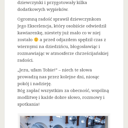
dziewczynki i przygotowały kilka
dodatkowych wypieków.
Ogromną radość sprawił dziewczynkom
Jego Ekscelencja, który osobiście odwiedził
kawiarenkę, niestety już mało co w niej
zostało
a przed odjazdem spędził czas z
wiernymi na dziedzińcu, błogosławiąc i
rozmawiając w atmosferze chrześcijańskiej
radości.
„Jezu, ufam Tobie!” – niech te słowa
prowadzą nas przez kolejne dni, niosąc
pokój i nadzieję.
Bóg zapłać wszystkim za obecność, wspólną
modlitwę i każde dobre słowo, rozmowy i
spotkania!