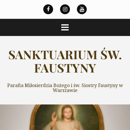
Przeskocz
do
treści
SANKTUARIUM ŚW.
FAUSTYNY
Parafia Miłosierdzia Bożego i św. Siostry Faustyny w
Warszawie