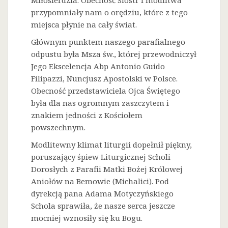
Miłosierdzia. Obecność Sióstr i modlitwa
przypomniały nam o orędziu, które z tego
miejsca płynie na cały świat.
Głównym punktem naszego parafialnego
odpustu była Msza św., której przewodniczył
Jego Ekscelencja Abp Antonio Guido
Filipazzi, Nuncjusz Apostolski w Polsce.
Obecność przedstawiciela Ojca Świętego
była dla nas ogromnym zaszczytem i
znakiem jedności z Kościołem
powszechnym.
Modlitewny klimat liturgii dopełnił piękny,
poruszający śpiew Liturgicznej Scholi
Dorosłych z Parafii Matki Bożej Królowej
Aniołów na Bemowie (Michalici). Pod
dyrekcją pana Adama Motyczyńskiego
Schola sprawiła, że nasze serca jeszcze
mocniej wznosiły się ku Bogu.