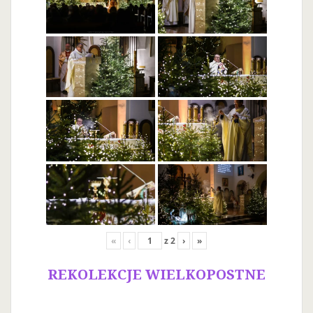
«
‹
z
2
›
»
REKOLEKCJE WIELKOPOSTNE