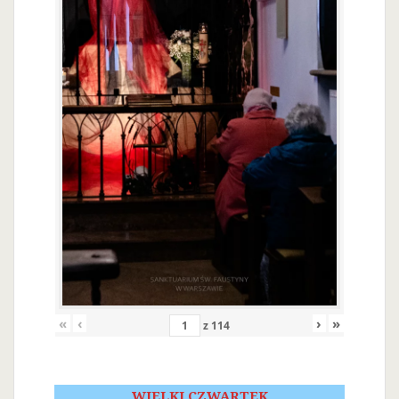
«
‹
›
»
z
114
WIELKI CZWARTEK