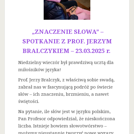
„ZNACZENIE SŁOWA” –
SPOTKANIE Z PROF. JERZYM
BRALCZYKIEM – 23.03.2025 r.
Niedzielny wieczór był prawdziwą ucztą dla
miłośników języka!
Prof. Jerzy Bralczyk, z właściwą sobie swadą,
zabrał nas w fascynującą podróż po świecie
słów – ich znaczeniu, brzmieniu, a nawet
świętości.
Na
pytanie, ile słów jest w języku polskim,
Pan Profesor odpowiedział, że nieskończona
liczba. Istnieje bowiem słowotwórstwo –
możemy nieustannie tworzyć nowe wyrazy.