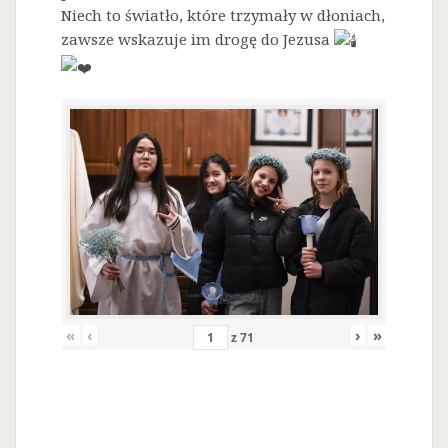
Niech to światło, które trzymały w dłoniach,
zawsze wskazuje im drogę do Jezusa
«
‹
›
»
z
71