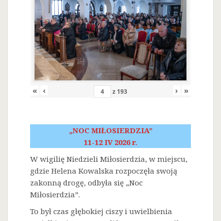
«
‹
›
»
z
193
„NOC MIŁOSIERDZIA”
11-12 IV 2026 r.
W wigilię Niedzieli Miłosierdzia, w miejscu,
gdzie Helena Kowalska rozpoczęła swoją
zakonną drogę, odbyła się „Noc
Miłosierdzia”.
To był czas głębokiej ciszy i uwielbienia