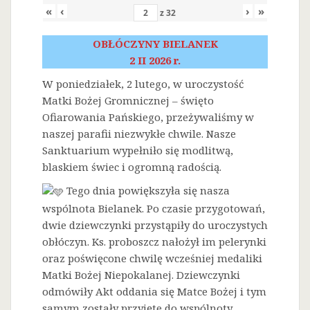
«
‹
›
»
z
32
OBŁÓCZYNY BIELANEK
2 II 2026 r.
W poniedziałek, 2 lutego, w uroczystość
Matki Bożej Gromnicznej – święto
Ofiarowania Pańskiego, przeżywaliśmy w
naszej parafii niezwykłe chwile. Nasze
Sanktuarium wypełniło się modlitwą,
blaskiem świec i ogromną radością.
Tego dnia powiększyła się nasza
wspólnota Bielanek. Po czasie przygotowań,
dwie dziewczynki przystąpiły do uroczystych
obłóczyn. Ks. proboszcz nałożył im pelerynki
oraz poświęcone chwilę wcześniej medaliki
Matki Bożej Niepokalanej. Dziewczynki
odmówiły Akt oddania się Matce Bożej i tym
samym zostały przyjęte do wspólnoty