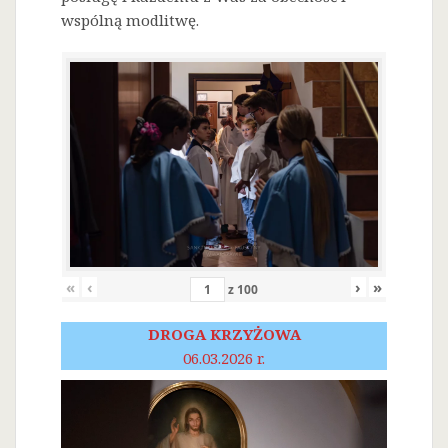
wspólną modlitwę.
«
‹
›
»
z
100
DROGA KRZYŻOWA
06.03.2026 r.