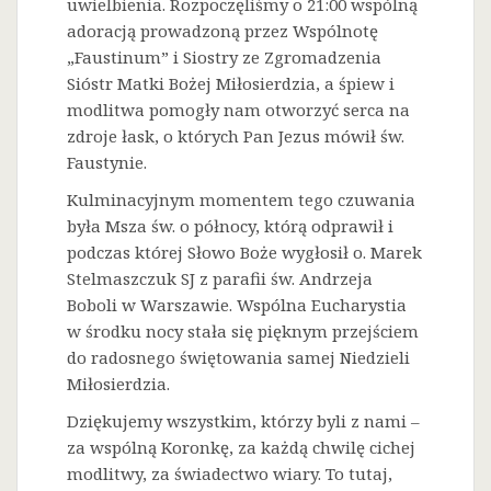
uwielbienia. Rozpoczęliśmy o 21:00 wspólną
adoracją prowadzoną przez Wspólnotę
„Faustinum” i Siostry ze Zgromadzenia
Sióstr Matki Bożej Miłosierdzia, a śpiew i
modlitwa pomogły nam otworzyć serca na
zdroje łask, o których Pan Jezus mówił św.
Faustynie.
Kulminacyjnym momentem tego czuwania
była Msza św. o północy, którą odprawił i
podczas której Słowo Boże wygłosił o. Marek
Stelmaszczuk SJ z parafii św. Andrzeja
Boboli w Warszawie. Wspólna Eucharystia
w środku nocy stała się pięknym przejściem
do radosnego świętowania samej Niedzieli
Miłosierdzia.
Dziękujemy wszystkim, którzy byli z nami –
za wspólną Koronkę, za każdą chwilę cichej
modlitwy, za świadectwo wiary. To tutaj,