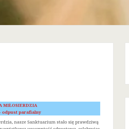
A MIŁOSIERDZIA
 – odpust parafialny
erdzia, nasze Sanktuarium stało się prawdziwą
śmy wyjątkową uroczystość odpustową, celebrując