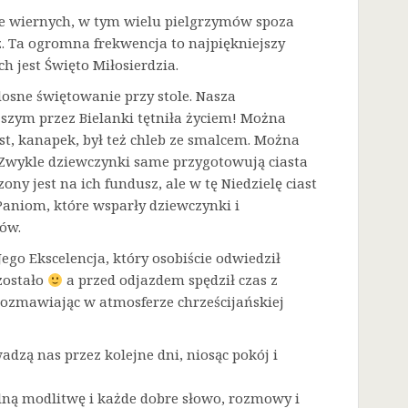
sze wiernych, w tym wielu pielgrzymów spoza
. Ta ogromna frekwencja to najpiękniejszy
h jest Święto Miłosierdzia.
dosne świętowanie przy stole. Nasza
zym przez Bielanki tętniła życiem! Można
t, kanapek, był też chleb ze smalcem. Można
. Zwykle dziewczynki same przygotowują ciasta
ny jest na ich fundusz, ale w tę Niedzielę ciast
Paniom, które wsparły dziewczynki i
ów.
go Ekscelencja, który osobiście odwiedził
zostało
a przed odjazdem spędził czas z
rozmawiając w atmosferze chrześcijańskiej
adzą nas przez kolejne dni, niosąc pokój i
lną modlitwę i każde dobre słowo, rozmowy i