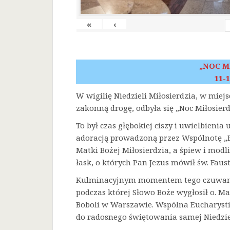
«
‹
„NOC M
11-1
W wigilię Niedzieli Miłosierdzia, w miej
zakonną drogę, odbyła się „Noc Miłosierd
To był czas głębokiej ciszy i uwielbienia
adoracją prowadzoną przez Wspólnotę „F
Matki Bożej Miłosierdzia, a śpiew i mod
łask, o których Pan Jezus mówił św. Faust
Kulminacyjnym momentem tego czuwania 
podczas której Słowo Boże wygłosił o. Ma
Boboli w Warszawie. Wspólna Eucharysti
do radosnego świętowania samej Niedziel