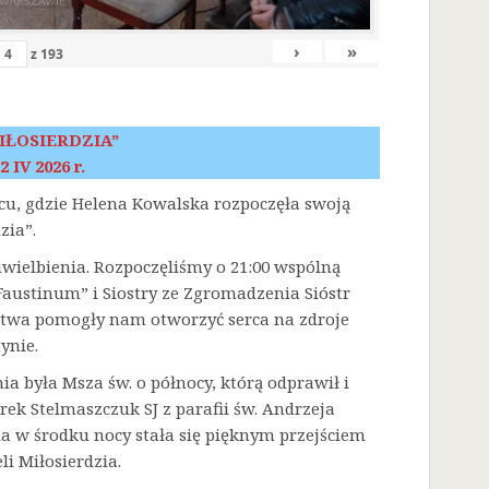
›
»
z
193
IŁOSIERDZIA”
2 IV 2026 r.
scu, gdzie Helena Kowalska rozpoczęła swoją
zia”.
 uwielbienia. Rozpoczęliśmy o 21:00 wspólną
austinum” i Siostry ze Zgromadzenia Sióstr
litwa pomogły nam otworzyć serca na zdroje
ynie.
była Msza św. o północy, którą odprawił i
rek Stelmaszczuk SJ z parafii św. Andrzeja
a w środku nocy stała się pięknym przejściem
i Miłosierdzia.