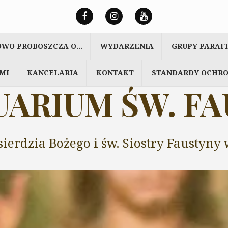
OWO PROBOSZCZA O…
WYDARZENIA
GRUPY PARAF
MI
KANCELARIA
KONTAKT
STANDARDY OCHRO
ARIUM ŚW. F
sierdzia Bożego i św. Siostry Faustyn