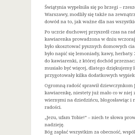
Świątynia wypełniła się po brzegi – rze
Warszawy, modliły się także na zewnątrz
dowód na to, jak ważne dla nas wszystkic
Po uczcie duchowej przyszedł czas na ra
kawiarenka prowadzona w dniu wczorajs
było skosztować pysznych domowych cias
było napić się lemoniady, kawy, herbaty
do kawiarenki, z której dochód przeznaczo
musiało być więcej, dlatego dziękujemy 
przygotowały kilka dodatkowych wypiek
Ogromną radość sprawił dziewczynkom Je
kawiarenkę, niestety już mało co w niej 
wiernymi na dziedzińcu, błogosławiąc i 
radości.
„Jezu, ufam Tobie!” – niech te słowa prow
nadzieję.
Bóg zapłać wszystkim za obecność, wspó