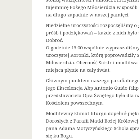
tajemnicę Bożego Miłosierdzia w sposób 
na długo zapadnie w naszej pamięci.
Niedzielne uroczystości rozpoczęliśmy o 
próśb i podziękowań – każde z nich było
Dobroć.
O godzinie 15:00 wspólnie wypraszaliśmy 
uroczystej Koronki, którą poprowadziły 
Miłosierdzia. Obecność Sióstr i modlitw
miejsca płynie na cały świat.
Głównym punktem naszego parafialnego 
Jego Ekscelencja Abp Antonio Guido Filip
przedstawiciela Ojca Świętego była dla
Kościołem powszechnym.
Modlitewny klimat liturgii dopełnił pięk
Dorosłych z Parafii Matki Bożej Królowe
pana Adama Motyczyńskiego Schola spraw
się ku Bogu.