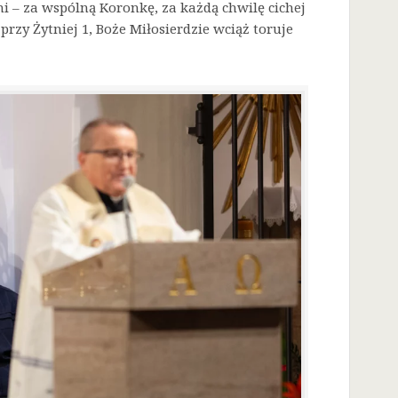
i – za wspólną Koronkę, za każdą chwilę cichej
przy Żytniej 1, Boże Miłosierdzie wciąż toruje