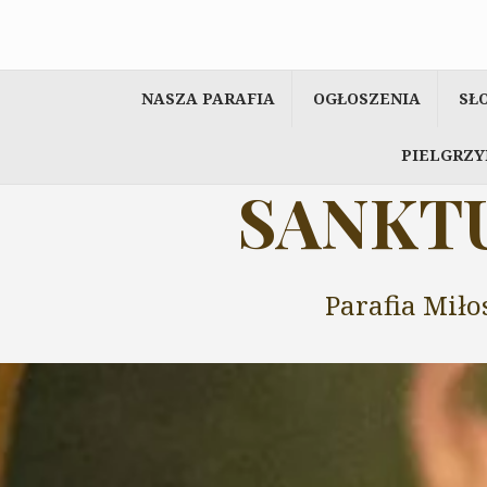
Przeskocz
do
treści
NASZA PARAFIA
OGŁOSZENIA
SŁ
PIELGRZY
SANKTU
Parafia Miło