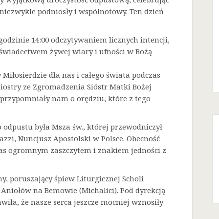
niezwykle podniosły i wspólnotowy. Ten dzień
godzinie 14:00 odczytywaniem licznych intencji,
 świadectwem żywej wiary i ufności w Bożą
Miłosierdzie dla nas i całego świata podczas
Siostry ze Zgromadzenia Sióstr Matki Bożej
a przypomniały nam o orędziu, które z tego
odpustu była Msza św., której przewodniczył
azzi, Nuncjusz Apostolski w Polsce. Obecność
 nas ogromnym zaszczytem i znakiem jedności z
ny, poruszający śpiew Liturgicznej Scholi
j Aniołów na Bemowie (Michalici). Pod dyrekcją
iła, że nasze serca jeszcze mocniej wznosiły