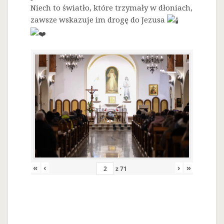
Niech to światło, które trzymały w dłoniach,
zawsze wskazuje im drogę do Jezusa
«
‹
›
»
z
71