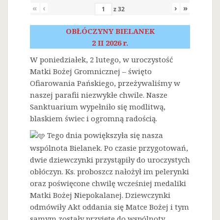
«
‹
›
»
z
32
OBŁÓCZYNY BIELANEK
2 II 2026 r.
W poniedziałek, 2 lutego, w uroczystość
Matki Bożej Gromnicznej – święto
Ofiarowania Pańskiego, przeżywaliśmy w
naszej parafii niezwykłe chwile. Nasze
Sanktuarium wypełniło się modlitwą,
blaskiem świec i ogromną radością.
Tego dnia powiększyła się nasza
wspólnota Bielanek. Po czasie przygotowań,
dwie dziewczynki przystąpiły do uroczystych
obłóczyn. Ks. proboszcz nałożył im pelerynki
oraz poświęcone chwilę wcześniej medaliki
Matki Bożej Niepokalanej. Dziewczynki
odmówiły Akt oddania się Matce Bożej i tym
samym zostały przyjęte do wspólnoty