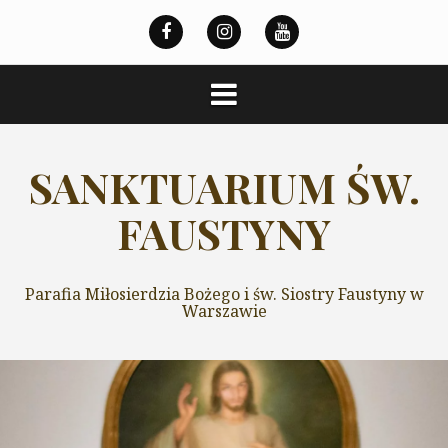
Przeskocz
do
treści
SANKTUARIUM ŚW.
FAUSTYNY
Parafia Miłosierdzia Bożego i św. Siostry Faustyny w
Warszawie