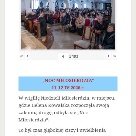
«
‹
›
»
z
193
„NOC MIŁOSIERDZIA”
11-12 IV 2026 r.
W wigilię Niedzieli Miłosierdzia, w miejscu,
gdzie Helena Kowalska rozpoczęła swoją
zakonną drogę, odbyła się „Noc
Miłosierdzia”.
To był czas głębokiej ciszy i uwielbienia