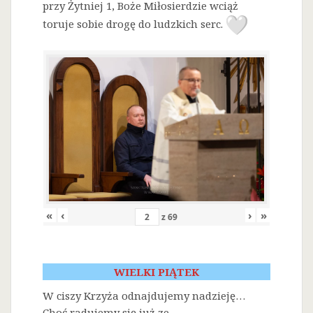
przy Żytniej 1, Boże Miłosierdzie wciąż
toruje sobie drogę do ludzkich serc.
«
‹
›
»
z
69
WIELKI PIĄTEK
W ciszy Krzyża odnajdujemy nadzieję…
Choć radujemy się już ze