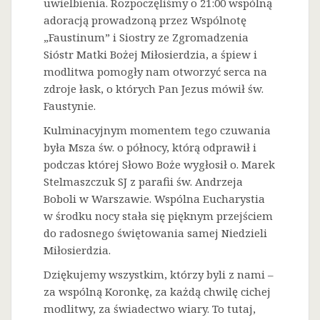
uwielbienia. Rozpoczęliśmy o 21:00 wspólną
adoracją prowadzoną przez Wspólnotę
„Faustinum” i Siostry ze Zgromadzenia
Sióstr Matki Bożej Miłosierdzia, a śpiew i
modlitwa pomogły nam otworzyć serca na
zdroje łask, o których Pan Jezus mówił św.
Faustynie.
Kulminacyjnym momentem tego czuwania
była Msza św. o północy, którą odprawił i
podczas której Słowo Boże wygłosił o. Marek
Stelmaszczuk SJ z parafii św. Andrzeja
Boboli w Warszawie. Wspólna Eucharystia
w środku nocy stała się pięknym przejściem
do radosnego świętowania samej Niedzieli
Miłosierdzia.
Dziękujemy wszystkim, którzy byli z nami –
za wspólną Koronkę, za każdą chwilę cichej
modlitwy, za świadectwo wiary. To tutaj,