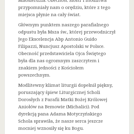
Miłosierdzia. Obecność Sióstr i modlitwa
przypomniały nam o orędziu, które z tego
miejsca płynie na cały świat.
Głównym punktem naszego parafialnego
odpustu była Msza św., której przewodniczył
Jego Ekscelencja Abp Antonio Guido
Filipazzi, Nuncjusz Apostolski w Polsce.
Obecność przedstawiciela Ojca Świętego
była dla nas ogromnym zaszczytem i
znakiem jedności z Kościołem
powszechnym.
Modlitewny klimat liturgii dopełnił piękny,
poruszający śpiew Liturgicznej Scholi
Dorosłych z Parafii Matki Bożej Królowej
Aniołów na Bemowie (Michalici). Pod
dyrekcją pana Adama Motyczyńskiego
Schola sprawiła, że nasze serca jeszcze
mocniej wznosiły się ku Bogu.