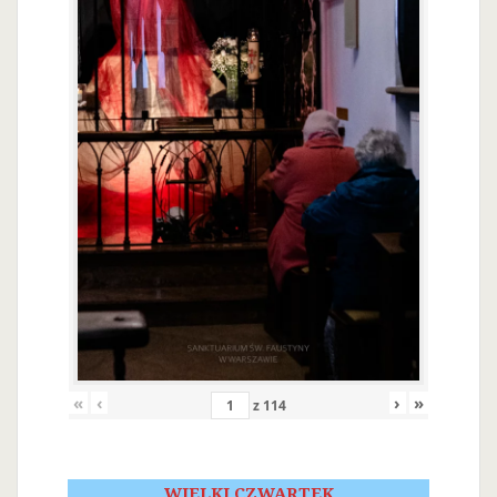
«
‹
›
»
z
114
WIELKI CZWARTEK