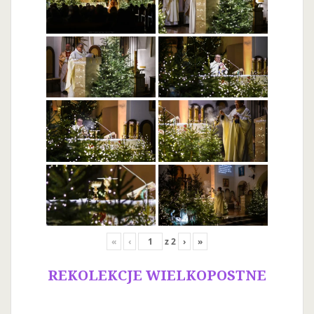
«
‹
z
2
›
»
REKOLEKCJE WIELKOPOSTNE