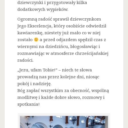
dziewczynki i przygotowały kilka
dodatkowych wypieków.
Ogromną radość sprawił dziewczynkom
Jego Ekscelencja, który osobiście odwiedził
kawiarenkę, niestety już mało co w niej
zostało
a przed odjazdem spędził czas z
wiernymi na dziedzińcu, błogosławiąc i
rozmawiając w atmosferze chrześcijańskiej
radości.
„Jezu, ufam Tobie!” – niech te słowa
prowadzą nas przez kolejne dni, niosąc
pokój i nadzieję.
Bóg zapłać wszystkim za obecność, wspólną
modlitwę i każde dobre słowo, rozmowy i
spotkania!