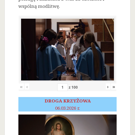
wspólną modlitwę.
«
‹
›
»
z
100
DROGA KRZYŻOWA
06.03.2026 r.