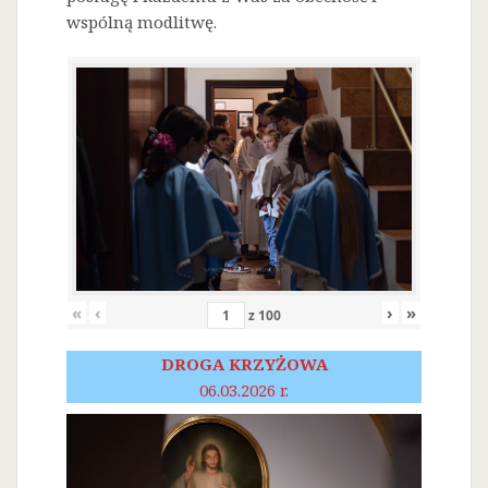
wspólną modlitwę.
«
‹
›
»
z
100
DROGA KRZYŻOWA
06.03.2026 r.