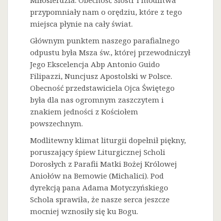
Miłosierdzia. Obecność Sióstr i modlitwa
przypomniały nam o orędziu, które z tego
miejsca płynie na cały świat.
Głównym punktem naszego parafialnego
odpustu była Msza św., której przewodniczył
Jego Ekscelencja Abp Antonio Guido
Filipazzi, Nuncjusz Apostolski w Polsce.
Obecność przedstawiciela Ojca Świętego
była dla nas ogromnym zaszczytem i
znakiem jedności z Kościołem
powszechnym.
Modlitewny klimat liturgii dopełnił piękny,
poruszający śpiew Liturgicznej Scholi
Dorosłych z Parafii Matki Bożej Królowej
Aniołów na Bemowie (Michalici). Pod
dyrekcją pana Adama Motyczyńskiego
Schola sprawiła, że nasze serca jeszcze
mocniej wznosiły się ku Bogu.