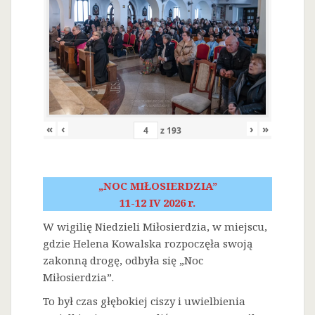
«
‹
›
»
z
193
„NOC MIŁOSIERDZIA”
11-12 IV 2026 r.
W wigilię Niedzieli Miłosierdzia, w miejscu,
gdzie Helena Kowalska rozpoczęła swoją
zakonną drogę, odbyła się „Noc
Miłosierdzia”.
To był czas głębokiej ciszy i uwielbienia