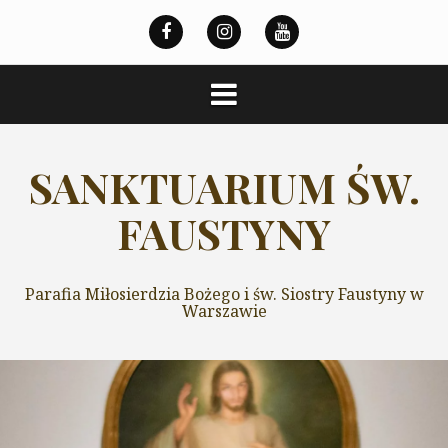
Przeskocz
do
treści
SANKTUARIUM ŚW.
FAUSTYNY
Parafia Miłosierdzia Bożego i św. Siostry Faustyny w
Warszawie