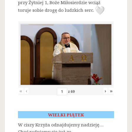
przy Żytniej 1, Boże Miłosierdzie wciąż
toruje sobie drogę do ludzkich serc.
«
‹
›
»
z
69
WIELKI PIĄTEK
W ciszy Krzyża odnajdujemy nadzieję…
Choć radujemy się już ze