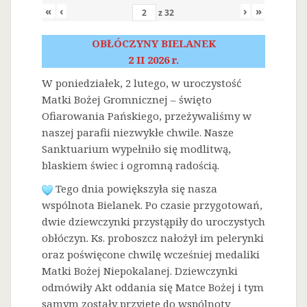
«
‹
›
»
z
32
OBŁÓCZYNY BIELANEK
2 II 2026 r.
W poniedziałek, 2 lutego, w uroczystość
Matki Bożej Gromnicznej – święto
Ofiarowania Pańskiego, przeżywaliśmy w
naszej parafii niezwykłe chwile. Nasze
Sanktuarium wypełniło się modlitwą,
blaskiem świec i ogromną radością.
Tego dnia powiększyła się nasza
wspólnota Bielanek. Po czasie przygotowań,
dwie dziewczynki przystąpiły do uroczystych
obłóczyn. Ks. proboszcz nałożył im pelerynki
oraz poświęcone chwilę wcześniej medaliki
Matki Bożej Niepokalanej. Dziewczynki
odmówiły Akt oddania się Matce Bożej i tym
samym zostały przyjęte do wspólnoty