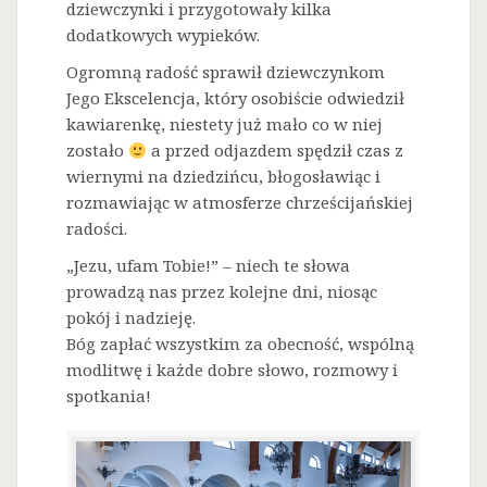
dziewczynki i przygotowały kilka
dodatkowych wypieków.
Ogromną radość sprawił dziewczynkom
Jego Ekscelencja, który osobiście odwiedził
kawiarenkę, niestety już mało co w niej
zostało
a przed odjazdem spędził czas z
wiernymi na dziedzińcu, błogosławiąc i
rozmawiając w atmosferze chrześcijańskiej
radości.
„Jezu, ufam Tobie!” – niech te słowa
prowadzą nas przez kolejne dni, niosąc
pokój i nadzieję.
Bóg zapłać wszystkim za obecność, wspólną
modlitwę i każde dobre słowo, rozmowy i
spotkania!