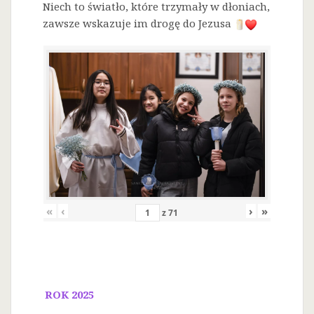
Niech to światło, które trzymały w dłoniach,
zawsze wskazuje im drogę do Jezusa
«
‹
›
»
z
71
ROK 2025