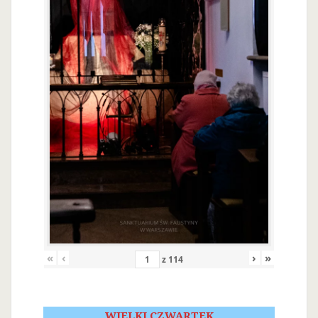
«
‹
›
»
z
114
WIELKI CZWARTEK