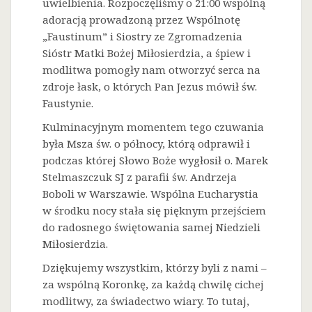
uwielbienia. Rozpoczęliśmy o 21:00 wspólną
adoracją prowadzoną przez Wspólnotę
„Faustinum” i Siostry ze Zgromadzenia
Sióstr Matki Bożej Miłosierdzia, a śpiew i
modlitwa pomogły nam otworzyć serca na
zdroje łask, o których Pan Jezus mówił św.
Faustynie.
Kulminacyjnym momentem tego czuwania
była Msza św. o północy, którą odprawił i
podczas której Słowo Boże wygłosił o. Marek
Stelmaszczuk SJ z parafii św. Andrzeja
Boboli w Warszawie. Wspólna Eucharystia
w środku nocy stała się pięknym przejściem
do radosnego świętowania samej Niedzieli
Miłosierdzia.
Dziękujemy wszystkim, którzy byli z nami –
za wspólną Koronkę, za każdą chwilę cichej
modlitwy, za świadectwo wiary. To tutaj,