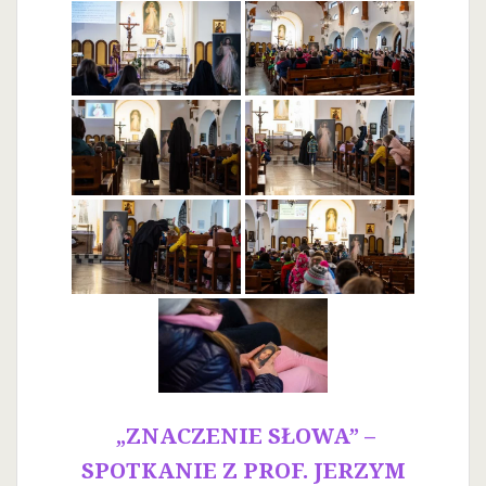
„ZNACZENIE SŁOWA” –
SPOTKANIE Z PROF. JERZYM