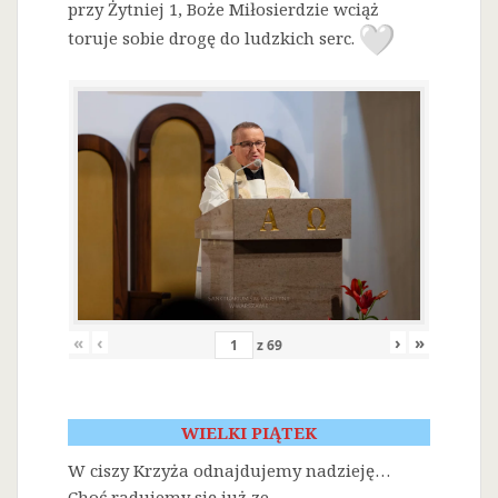
przy Żytniej 1, Boże Miłosierdzie wciąż
toruje sobie drogę do ludzkich serc.
«
‹
›
»
z
69
WIELKI PIĄTEK
W ciszy Krzyża odnajdujemy nadzieję…
Choć radujemy się już ze