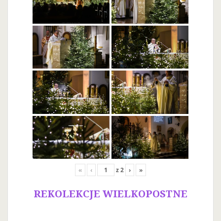
«
‹
z
2
›
»
REKOLEKCJE WIELKOPOSTNE