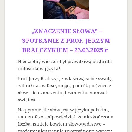
„ZNACZENIE SŁOWA” –
SPOTKANIE Z PROF. JERZYM
BRALCZYKIEM – 23.03.2025 r.
Niedzielny wieczór był prawdziwą ucztą dla
miłośników języka!
Prof. Jerzy Bralczyk, z właściwą sobie swadą,
zabrał nas w fascynującą podróż po świecie
słów – ich znaczeniu, brzmieniu, a nawet
świętości.
Na
pytanie, ile słów jest w języku polskim,
Pan Profesor odpowiedział, że nieskończona
liczba. Istnieje bowiem słowotwórstwo –
możemy nieustannie tworzyć nowe wyrazy.