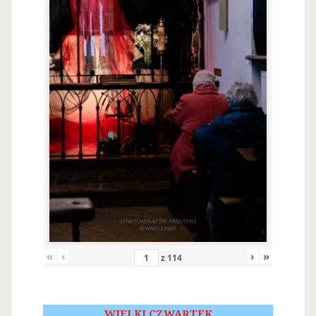
«
‹
›
»
z
114
WIELKI CZWARTEK