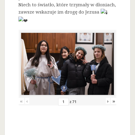
Niech to światło, które trzymały w dłoniach,
zawsze wskazuje im drogę do Jezusa
«
‹
›
»
z
71