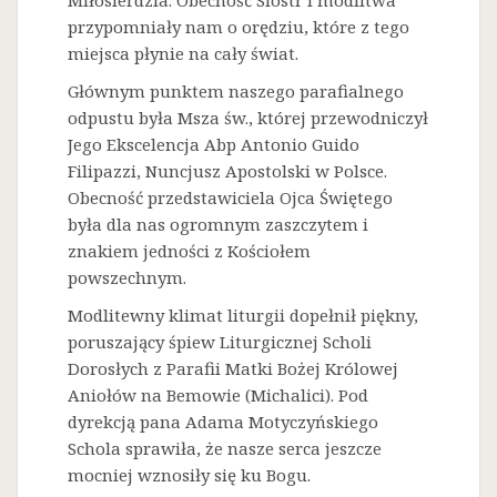
Miłosierdzia. Obecność Sióstr i modlitwa
przypomniały nam o orędziu, które z tego
miejsca płynie na cały świat.
Głównym punktem naszego parafialnego
odpustu była Msza św., której przewodniczył
Jego Ekscelencja Abp Antonio Guido
Filipazzi, Nuncjusz Apostolski w Polsce.
Obecność przedstawiciela Ojca Świętego
była dla nas ogromnym zaszczytem i
znakiem jedności z Kościołem
powszechnym.
Modlitewny klimat liturgii dopełnił piękny,
poruszający śpiew Liturgicznej Scholi
Dorosłych z Parafii Matki Bożej Królowej
Aniołów na Bemowie (Michalici). Pod
dyrekcją pana Adama Motyczyńskiego
Schola sprawiła, że nasze serca jeszcze
mocniej wznosiły się ku Bogu.