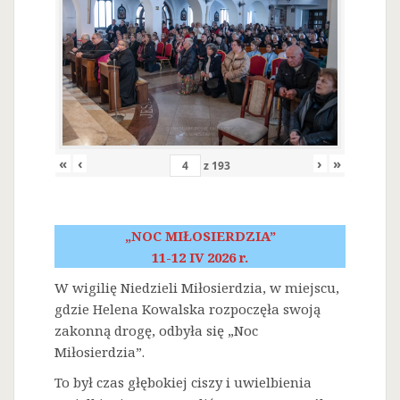
«
‹
›
»
z
193
„NOC MIŁOSIERDZIA”
11-12 IV 2026 r.
W wigilię Niedzieli Miłosierdzia, w miejscu,
gdzie Helena Kowalska rozpoczęła swoją
zakonną drogę, odbyła się „Noc
Miłosierdzia”.
To był czas głębokiej ciszy i uwielbienia