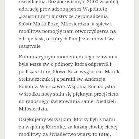
uwielbienia. Rozpoczęliśmy o 21:00 wspólną
adoracją prowadzoną przez Wspólnotę
„Faustinum” i Siostry ze Zgromadzenia
Sióstr Matki Bożej Miłosierdzia, a śpiew i
modlitwa pomogły nam otworzyć serca na
zdroje łask, o których Pan Jezus mówił św.
Faustynie.
Kulminacyjnym momentem tego czuwania
była Msza św. o północy, którą odprawił i
podczas której Słowo Boże wygłosił o. Marek
Stelmaszczuk SJ z parafii św. Andrzeja
Boboli w Warszawie. Wspólna Eucharystia
w środku nocy stała się pięknym przejściem
do radosnego świętowania samej Niedzieli
Miłosierdzia.
Dziękujemy wszystkim, którzy byli z nami –
za wspólną Koronkę, za każdą chwilę cichej
modlitwy, za świadectwo wiary. To tutaj,