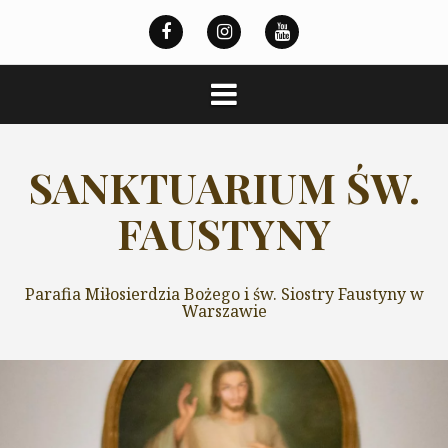
Przeskocz
do
treści
SANKTUARIUM ŚW.
FAUSTYNY
Parafia Miłosierdzia Bożego i św. Siostry Faustyny w
Warszawie