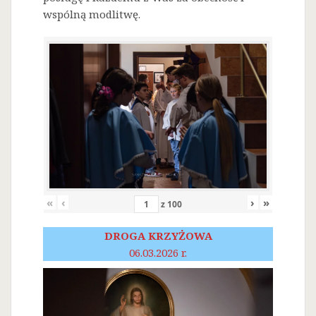
wspólną modlitwę.
«
‹
›
»
z
100
DROGA KRZYŻOWA
06.03.2026 r.