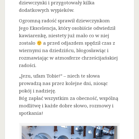
dziewczynki i przygotowały kilka
dodatkowych wypieków.
Ogromną radość sprawił dziewczynkom
Jego Ekscelencja, który osobiście odwiedził
kawiarenkę, niestety już mało co w niej
zostało
a przed odjazdem spędził czas z
wiernymi na dziedzińcu, błogosławiąc i
rozmawiając w atmosferze chrześcijańskiej
radości.
„Jezu, ufam Tobie!” – niech te słowa
prowadzą nas przez kolejne dni, niosąc
pokój i nadzieję.
Bóg zapłać wszystkim za obecność, wspólną
modlitwę i każde dobre słowo, rozmowy i
spotkania!