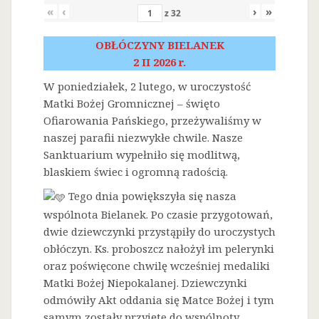
«
‹
›
»
z
32
OBŁÓCZYNY BIELANEK
2 II 2026 r.
W poniedziałek, 2 lutego, w uroczystość
Matki Bożej Gromnicznej – święto
Ofiarowania Pańskiego, przeżywaliśmy w
naszej parafii niezwykłe chwile. Nasze
Sanktuarium wypełniło się modlitwą,
blaskiem świec i ogromną radością.
Tego dnia powiększyła się nasza
wspólnota Bielanek. Po czasie przygotowań,
dwie dziewczynki przystąpiły do uroczystych
obłóczyn. Ks. proboszcz nałożył im pelerynki
oraz poświęcone chwilę wcześniej medaliki
Matki Bożej Niepokalanej. Dziewczynki
odmówiły Akt oddania się Matce Bożej i tym
samym zostały przyjęte do wspólnoty