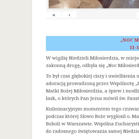
«
‹
„NOC M
11-1
W wigilię Niedzieli Miłosierdzia, w miej
zakonną drogę, odbyła się „Noc Miłosierd
To był czas głębokiej ciszy i uwielbienia
adoracją prowadzoną przez Wspólnotę „F
Matki Bożej Miłosierdzia, a śpiew i mod
łask, o których Pan Jezus mówił św. Faust
Kulminacyjnym momentem tego czuwania 
podczas której Słowo Boże wygłosił o. Ma
Boboli w Warszawie. Wspólna Eucharysti
do radosnego świętowania samej Niedziel