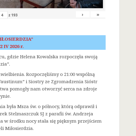
›
»
z
193
IŁOSIERDZIA”
2 IV 2026 r.
scu, gdzie Helena Kowalska rozpoczęła swoją
zia”.
 uwielbienia. Rozpoczęliśmy o 21:00 wspólną
austinum” i Siostry ze Zgromadzenia Sióstr
litwa pomogły nam otworzyć serca na zdroje
ynie.
była Msza św. o północy, którą odprawił i
rek Stelmaszczuk SJ z parafii św. Andrzeja
a w środku nocy stała się pięknym przejściem
i Miłosierdzia.