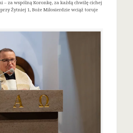
i – za wspólną Koronkę, za każdą chwilę cichej
przy Żytniej 1, Boże Miłosierdzie wciąż toruje