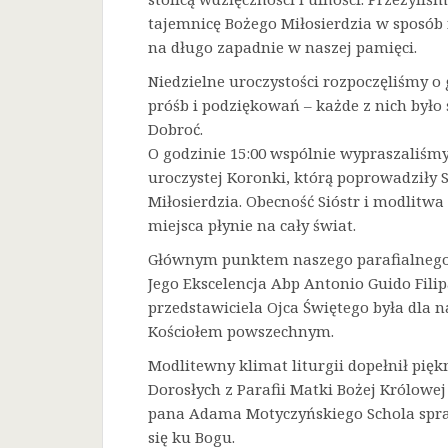
tajemnicę Bożego Miłosierdzia w sposób 
na długo zapadnie w naszej pamięci.
Niedzielne uroczystości rozpoczęliśmy o 
próśb i podziękowań – każde z nich było
Dobroć.
O godzinie 15:00 wspólnie wypraszaliśmy 
uroczystej Koronki, którą poprowadziły 
Miłosierdzia. Obecność Sióstr i modlitw
miejsca płynie na cały świat.
Głównym punktem naszego parafialnego 
Jego Ekscelencja Abp Antonio Guido Filip
przedstawiciela Ojca Świętego była dla
Kościołem powszechnym.
Modlitewny klimat liturgii dopełnił pięk
Dorosłych z Parafii Matki Bożej Królowe
pana Adama Motyczyńskiego Schola spraw
się ku Bogu.