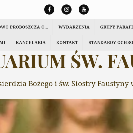
OWO PROBOSZCZA O…
WYDARZENIA
GRUPY PARAF
MI
KANCELARIA
KONTAKT
STANDARDY OCHRO
ARIUM ŚW. F
sierdzia Bożego i św. Siostry Faustyn