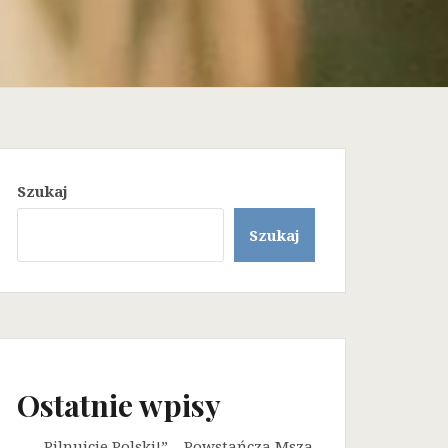
Szukaj
Szukaj
Ostatnie wpisy
„Pilnujcie Polski!” – Powstańcza Msza