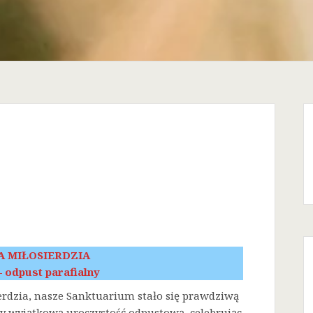
A MIŁOSIERDZIA
 – odpust parafialny
erdzia, nasze Sanktuarium stało się prawdziwą
śmy wyjątkową uroczystość odpustową, celebrując