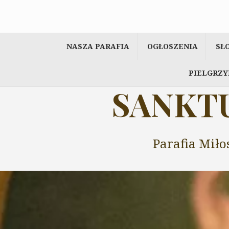
Przeskocz
do
treści
NASZA PARAFIA
OGŁOSZENIA
SŁ
PIELGRZY
SANKTU
Parafia Miło