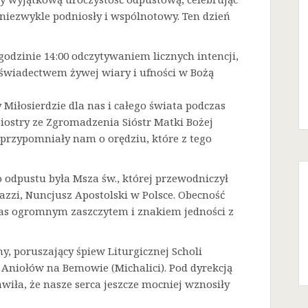
niezwykle podniosły i wspólnotowy. Ten dzień
godzinie 14:00 odczytywaniem licznych intencji,
 świadectwem żywej wiary i ufności w Bożą
Miłosierdzie dla nas i całego świata podczas
Siostry ze Zgromadzenia Sióstr Matki Bożej
a przypomniały nam o orędziu, które z tego
odpustu była Msza św., której przewodniczył
azzi, Nuncjusz Apostolski w Polsce. Obecność
 nas ogromnym zaszczytem i znakiem jedności z
ny, poruszający śpiew Liturgicznej Scholi
j Aniołów na Bemowie (Michalici). Pod dyrekcją
iła, że nasze serca jeszcze mocniej wznosiły