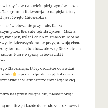
sze wiernych, w tym wielu pielgrzymów spoza
. Ta ogromna frekwencja to najpiękniejszy
h jest Święto Miłosierdzia.
dosne świętowanie przy stole. Nasza
zym przez Bielanki tętniła życiem! Można
t, kanapek, był też chleb ze smalcem. Można
. Zwykle dziewczynki same przygotowują ciasta
ny jest na ich fundusz, ale w tę Niedzielę ciast
Paniom, które wsparły dziewczynki i
ów.
go Ekscelencja, który osobiście odwiedził
zostało
a przed odjazdem spędził czas z
rozmawiając w atmosferze chrześcijańskiej
adzą nas przez kolejne dni, niosąc pokój i
lną modlitwę i każde dobre słowo, rozmowy i