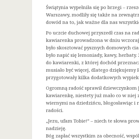
Świątynia wypełniła się po brzegi – rze
Warszawy, modliły się także na zewnątrz
dowód na to, jak ważne dla nas wszystkic
Po uczcie duchowej przyszedł czas na ra
kawiarenka prowadzona w dniu wczorajs
było skosztować pysznych domowych cias
było napić się lemoniady, kawy, herbaty
do kawiarenki, z której dochód przeznaczo
musiało być więcej, dlatego dziękujemy 
przygotowały kilka dodatkowych wypiek
Ogromną radość sprawił dziewczynkom Je
kawiarenkę, niestety już mało co w niej 
wiernymi na dziedzińcu, błogosławiąc i 
radości.
„Jezu, ufam Tobie!” – niech te słowa prow
nadzieję.
Bóg zapłać wszystkim za obecność, wspó