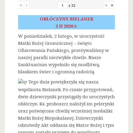
«
‹
›
»
z
32
OBŁÓCZYNY BIELANEK
2 II 2026 r.
W poniedziałek, 2 lutego, w uroczystość
Matki Bożej Gromnicznej – święto
Ofiarowania Pańskiego, przeżywaliśmy w
naszej parafii niezwykłe chwile. Nasze
Sanktuarium wypełniło się modlitwą,
blaskiem świec i ogromną radością.
Tego dnia powiększyła się nasza
wspólnota Bielanek. Po czasie przygotowań,
dwie dziewczynki przystąpiły do uroczystych
obłóczyn. Ks. proboszcz nałożył im pelerynki
oraz poświęcone chwilę wcześniej medaliki
Matki Bożej Niepokalanej. Dziewczynki
odmówiły Akt oddania się Matce Bożej i tym
samym zostały przyjęte do wspólnoty