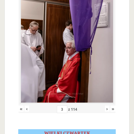
«
‹
›
»
z
114
WIELKI CZWARTEK