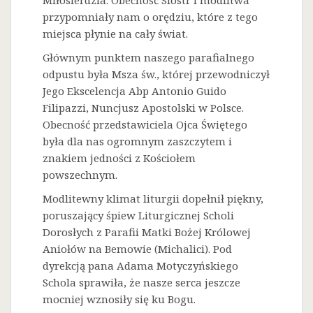
Miłosierdzia. Obecność Sióstr i modlitwa
przypomniały nam o orędziu, które z tego
miejsca płynie na cały świat.
Głównym punktem naszego parafialnego
odpustu była Msza św., której przewodniczył
Jego Ekscelencja Abp Antonio Guido
Filipazzi, Nuncjusz Apostolski w Polsce.
Obecność przedstawiciela Ojca Świętego
była dla nas ogromnym zaszczytem i
znakiem jedności z Kościołem
powszechnym.
Modlitewny klimat liturgii dopełnił piękny,
poruszający śpiew Liturgicznej Scholi
Dorosłych z Parafii Matki Bożej Królowej
Aniołów na Bemowie (Michalici). Pod
dyrekcją pana Adama Motyczyńskiego
Schola sprawiła, że nasze serca jeszcze
mocniej wznosiły się ku Bogu.