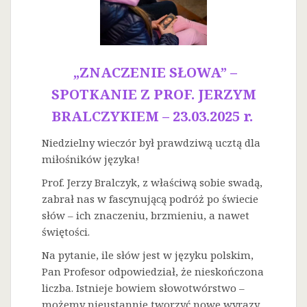
„ZNACZENIE SŁOWA” –
SPOTKANIE Z PROF. JERZYM
BRALCZYKIEM – 23.03.2025 r.
Niedzielny wieczór był prawdziwą ucztą dla
miłośników języka!
Prof. Jerzy Bralczyk, z właściwą sobie swadą,
zabrał nas w fascynującą podróż po świecie
słów – ich znaczeniu, brzmieniu, a nawet
świętości.
Na
pytanie, ile słów jest w języku polskim,
Pan Profesor odpowiedział, że nieskończona
liczba. Istnieje bowiem słowotwórstwo –
możemy nieustannie tworzyć nowe wyrazy.