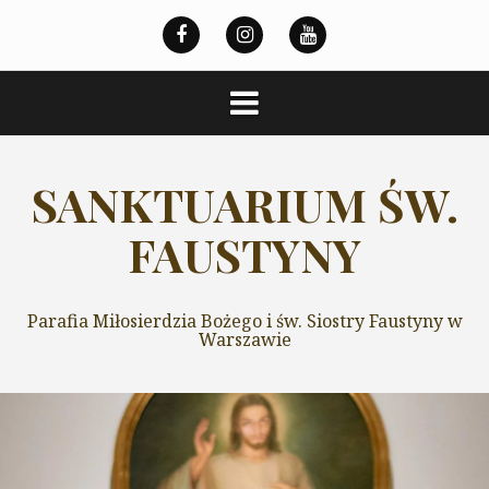
Przeskocz
do
treści
SANKTUARIUM ŚW.
FAUSTYNY
Parafia Miłosierdzia Bożego i św. Siostry Faustyny w
Warszawie