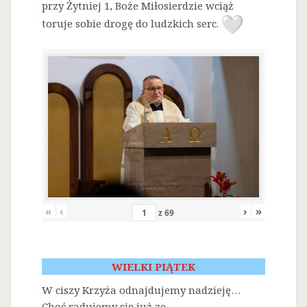
przy Żytniej 1, Boże Miłosierdzie wciąż
toruje sobie drogę do ludzkich serc.
«
‹
›
»
z
69
WIELKI PIĄTEK
W ciszy Krzyża odnajdujemy nadzieję…
Choć radujemy się już ze