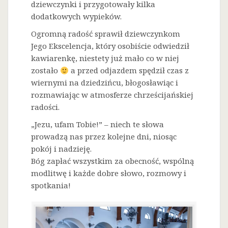
dziewczynki i przygotowały kilka
dodatkowych wypieków.
Ogromną radość sprawił dziewczynkom
Jego Ekscelencja, który osobiście odwiedził
kawiarenkę, niestety już mało co w niej
zostało
a przed odjazdem spędził czas z
wiernymi na dziedzińcu, błogosławiąc i
rozmawiając w atmosferze chrześcijańskiej
radości.
„Jezu, ufam Tobie!” – niech te słowa
prowadzą nas przez kolejne dni, niosąc
pokój i nadzieję.
Bóg zapłać wszystkim za obecność, wspólną
modlitwę i każde dobre słowo, rozmowy i
spotkania!