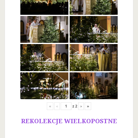
«
‹
z
2
›
»
REKOLEKCJE WIELKOPOSTNE