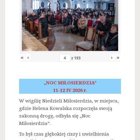
«
‹
›
»
z
193
„NOC MIŁOSIERDZIA”
11-12 IV 2026 r.
W wigilię Niedzieli Miłosierdzia, w miejscu,
gdzie Helena Kowalska rozpoczęła swoją
zakonną drogę, odbyła się „Noc
Miłosierdzia”.
To był czas głębokiej ciszy i uwielbienia