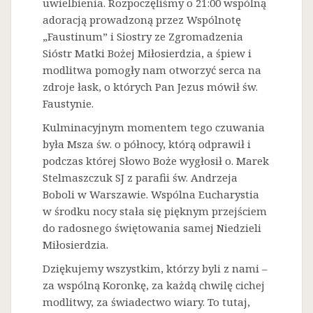
uwielbienia. Rozpoczęliśmy o 21:00 wspólną
adoracją prowadzoną przez Wspólnotę
„Faustinum” i Siostry ze Zgromadzenia
Sióstr Matki Bożej Miłosierdzia, a śpiew i
modlitwa pomogły nam otworzyć serca na
zdroje łask, o których Pan Jezus mówił św.
Faustynie.
Kulminacyjnym momentem tego czuwania
była Msza św. o północy, którą odprawił i
podczas której Słowo Boże wygłosił o. Marek
Stelmaszczuk SJ z parafii św. Andrzeja
Boboli w Warszawie. Wspólna Eucharystia
w środku nocy stała się pięknym przejściem
do radosnego świętowania samej Niedzieli
Miłosierdzia.
Dziękujemy wszystkim, którzy byli z nami –
za wspólną Koronkę, za każdą chwilę cichej
modlitwy, za świadectwo wiary. To tutaj,