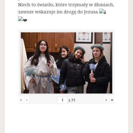
Niech to światło, które trzymały w dłoniach,
zawsze wskazuje im drogę do Jezusa
«
‹
›
»
z
71