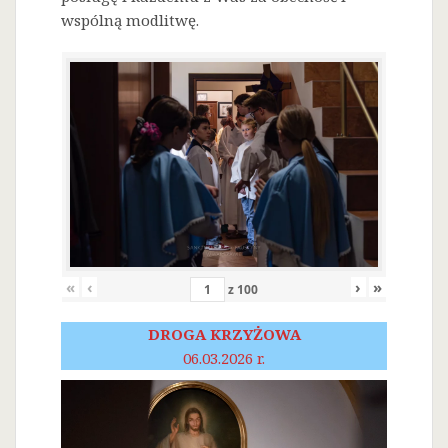
wspólną modlitwę.
«
‹
›
»
z
100
DROGA KRZYŻOWA
06.03.2026 r.