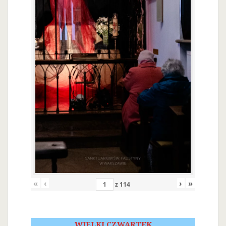
«
‹
›
»
z
114
WIELKI CZWARTEK