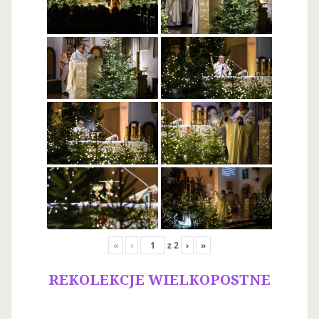
«
‹
z
2
›
»
REKOLEKCJE WIELKOPOSTNE