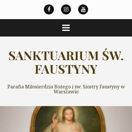
Przeskocz
do
treści
SANKTUARIUM ŚW.
FAUSTYNY
Parafia Miłosierdzia Bożego i św. Siostry Faustyny w
Warszawie