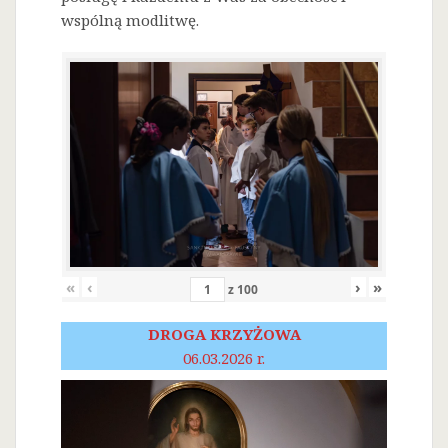
wspólną modlitwę.
«
‹
›
»
z
100
DROGA KRZYŻOWA
06.03.2026 r.