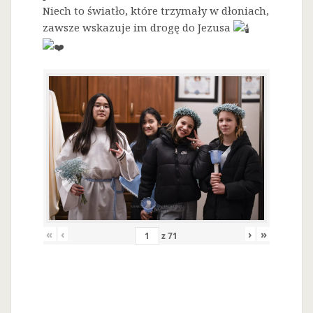
Niech to światło, które trzymały w dłoniach,
zawsze wskazuje im drogę do Jezusa
«
‹
›
»
z
71