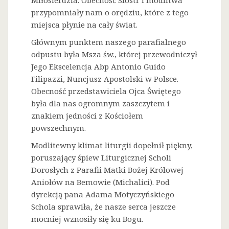
Miłosierdzia. Obecność Sióstr i modlitwa
przypomniały nam o orędziu, które z tego
miejsca płynie na cały świat.
Głównym punktem naszego parafialnego
odpustu była Msza św., której przewodniczył
Jego Ekscelencja Abp Antonio Guido
Filipazzi, Nuncjusz Apostolski w Polsce.
Obecność przedstawiciela Ojca Świętego
była dla nas ogromnym zaszczytem i
znakiem jedności z Kościołem
powszechnym.
Modlitewny klimat liturgii dopełnił piękny,
poruszający śpiew Liturgicznej Scholi
Dorosłych z Parafii Matki Bożej Królowej
Aniołów na Bemowie (Michalici). Pod
dyrekcją pana Adama Motyczyńskiego
Schola sprawiła, że nasze serca jeszcze
mocniej wznosiły się ku Bogu.