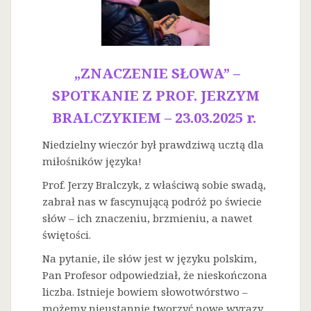
„ZNACZENIE SŁOWA” –
SPOTKANIE Z PROF. JERZYM
BRALCZYKIEM – 23.03.2025 r.
Niedzielny wieczór był prawdziwą ucztą dla
miłośników języka!
Prof. Jerzy Bralczyk, z właściwą sobie swadą,
zabrał nas w fascynującą podróż po świecie
słów – ich znaczeniu, brzmieniu, a nawet
świętości.
Na
pytanie, ile słów jest w języku polskim,
Pan Profesor odpowiedział, że nieskończona
liczba. Istnieje bowiem słowotwórstwo –
możemy nieustannie tworzyć nowe wyrazy.