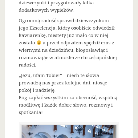
dziewczynki i przygotowały kilka
dodatkowych wypieków.
Ogromną radość sprawił dziewczynkom
Jego Ekscelencja, który osobiście odwiedził
kawiarenkę, niestety już mało co w niej
zostało
a przed odjazdem spędził czas z
wiernymi na dziedzińcu, błogosławiąc i
rozmawiając w atmosferze chrześcijańskiej
radości.
„Jezu, ufam Tobie!” – niech te słowa
prowadzą nas przez kolejne dni, niosąc
pokój i nadzieję.
Bóg zapłać wszystkim za obecność, wspólną
modlitwę i każde dobre słowo, rozmowy i
spotkania!