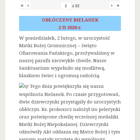
«
‹
›
»
z
32
OBŁÓCZYNY BIELANEK
2 II 2026 r.
W poniedziałek, 2 lutego, w uroczystość
Matki Bożej Gromnicznej – święto
Ofiarowania Pańskiego, przeżywaliśmy w
naszej parafii niezwykłe chwile. Nasze
Sanktuarium wypełniło się modlitwą,
blaskiem świec i ogromną radością.
Tego dnia powiększyła się nasza
wspólnota Bielanek. Po czasie przygotowań,
dwie dziewczynki przystąpiły do uroczystych
obłóczyn. Ks. proboszcz nałożył im pelerynki
oraz poświęcone chwilę wcześniej medaliki
Matki Bożej Niepokalanej. Dziewczynki
odmówiły Akt oddania się Matce Bożej i tym
samym zostały przyjęte do wspólnoty