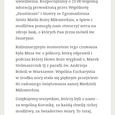
uwielbienia. Rozpoczęliśmy o 21:00 wspólną
adoracją prowadzoną przez Wspólnotę
„Faustinum” i Siostry ze Zgromadzenia
Sióstr Matki Bożej Miłosierdzia, a śpiew i
modlitwa pomogły nam otworzyć serca na
zdroje łask, o których Pan Jezus mówił św.
Faustynie.
Kulminacyjnym momentem tego czuwania
była Msza św. o północy, którą odprawił i
podczas której Słowo Boże wygłosił o. Marek
Stelmaszczuk SJ z parafii św. Andrzeja
Boboli w Warszawie. Wspólna Eucharystia
w środku nocy stała się pięknym przejściem
do radosnego świętowania samej Niedzieli
Miłosierdzia.
Dziękujemy wszystkim, którzy byli z nami –
za wspólną Koronkę, za każdą chwilę cichej
modlitwy, za świadectwo wiary. To tutaj,