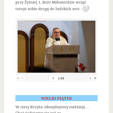
przy Żytniej 1, Boże Miłosierdzie wciąż
toruje sobie drogę do ludzkich serc.
«
‹
›
»
z
69
WIELKI PIĄTEK
W ciszy Krzyża odnajdujemy nadzieję…
Choć radujemy się już ze