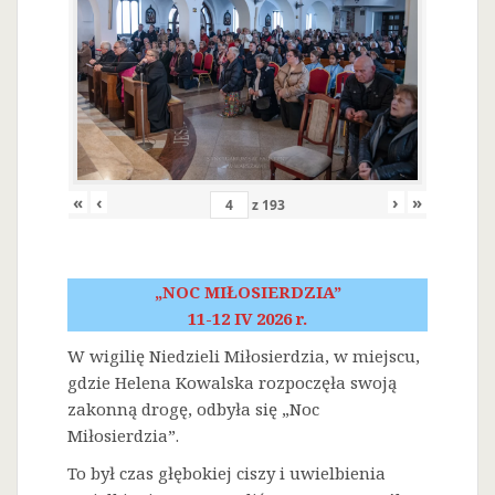
«
‹
›
»
z
193
„NOC MIŁOSIERDZIA”
11-12 IV 2026 r.
W wigilię Niedzieli Miłosierdzia, w miejscu,
gdzie Helena Kowalska rozpoczęła swoją
zakonną drogę, odbyła się „Noc
Miłosierdzia”.
To był czas głębokiej ciszy i uwielbienia