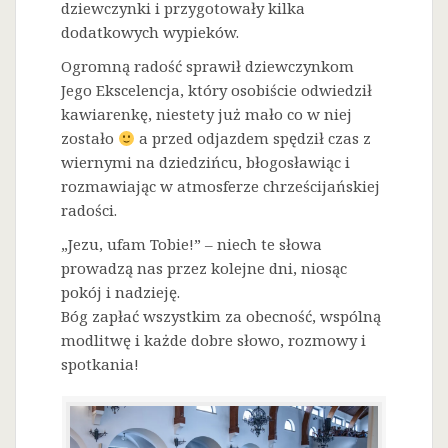
dziewczynki i przygotowały kilka
dodatkowych wypieków.
Ogromną radość sprawił dziewczynkom
Jego Ekscelencja, który osobiście odwiedził
kawiarenkę, niestety już mało co w niej
zostało
a przed odjazdem spędził czas z
wiernymi na dziedzińcu, błogosławiąc i
rozmawiając w atmosferze chrześcijańskiej
radości.
„Jezu, ufam Tobie!” – niech te słowa
prowadzą nas przez kolejne dni, niosąc
pokój i nadzieję.
Bóg zapłać wszystkim za obecność, wspólną
modlitwę i każde dobre słowo, rozmowy i
spotkania!