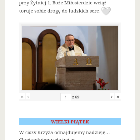
przy Żytniej 1, Boże Miłosierdzie wciąż
toruje sobie drogę do ludzkich serc.
«
‹
›
»
z
69
WIELKI PIĄTEK
W ciszy Krzyża odnajdujemy nadzieję…
Choć radujemy się już ze