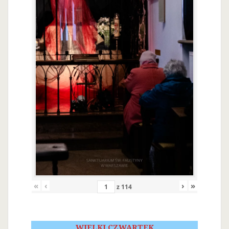
«
‹
›
»
z
114
WIELKI CZWARTEK