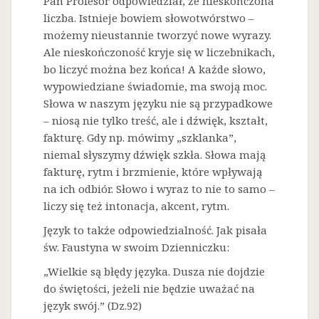
Pan Profesor odpowiedział, że nieskończona
liczba. Istnieje bowiem słowotwórstwo –
możemy nieustannie tworzyć nowe wyrazy.
Ale nieskończoność kryje się w liczebnikach,
bo liczyć można bez końca! A każde słowo,
wypowiedziane świadomie, ma swoją moc.
Słowa w naszym języku nie są przypadkowe
– niosą nie tylko treść, ale i dźwięk, kształt,
fakturę. Gdy np. mówimy „szklanka”,
niemal słyszymy dźwięk szkła. Słowa mają
fakturę, rytm i brzmienie, które wpływają
na ich odbiór. Słowo i wyraz to nie to samo –
liczy się też intonacja, akcent, rytm.
Język to także odpowiedzialność. Jak pisała
św. Faustyna w swoim Dzienniczku:
„Wielkie są błędy języka. Dusza nie dojdzie
do świętości, jeżeli nie będzie uważać na
język swój.” (Dz.92)