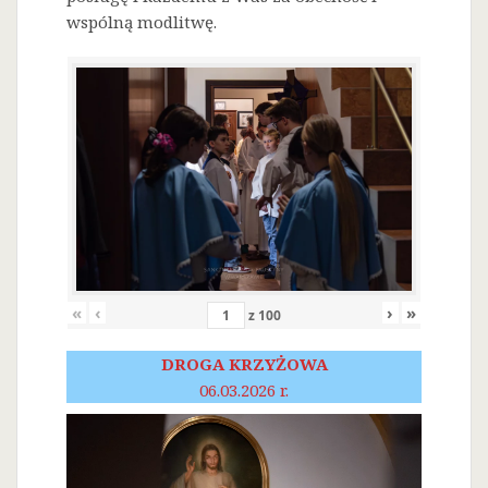
wspólną modlitwę.
«
‹
›
»
z
100
DROGA KRZYŻOWA
06.03.2026 r.