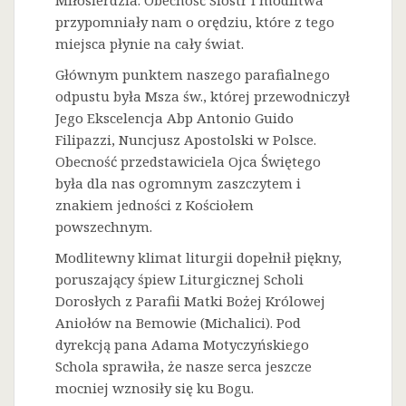
Miłosierdzia. Obecność Sióstr i modlitwa
przypomniały nam o orędziu, które z tego
miejsca płynie na cały świat.
Głównym punktem naszego parafialnego
odpustu była Msza św., której przewodniczył
Jego Ekscelencja Abp Antonio Guido
Filipazzi, Nuncjusz Apostolski w Polsce.
Obecność przedstawiciela Ojca Świętego
była dla nas ogromnym zaszczytem i
znakiem jedności z Kościołem
powszechnym.
Modlitewny klimat liturgii dopełnił piękny,
poruszający śpiew Liturgicznej Scholi
Dorosłych z Parafii Matki Bożej Królowej
Aniołów na Bemowie (Michalici). Pod
dyrekcją pana Adama Motyczyńskiego
Schola sprawiła, że nasze serca jeszcze
mocniej wznosiły się ku Bogu.