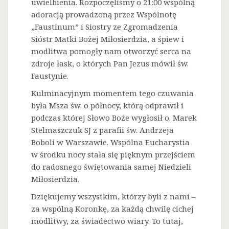
uwielbienia. Rozpoczęliśmy o 21:00 wspólną
adoracją prowadzoną przez Wspólnotę
„Faustinum” i Siostry ze Zgromadzenia
Sióstr Matki Bożej Miłosierdzia, a śpiew i
modlitwa pomogły nam otworzyć serca na
zdroje łask, o których Pan Jezus mówił św.
Faustynie.
Kulminacyjnym momentem tego czuwania
była Msza św. o północy, którą odprawił i
podczas której Słowo Boże wygłosił o. Marek
Stelmaszczuk SJ z parafii św. Andrzeja
Boboli w Warszawie. Wspólna Eucharystia
w środku nocy stała się pięknym przejściem
do radosnego świętowania samej Niedzieli
Miłosierdzia.
Dziękujemy wszystkim, którzy byli z nami –
za wspólną Koronkę, za każdą chwilę cichej
modlitwy, za świadectwo wiary. To tutaj,