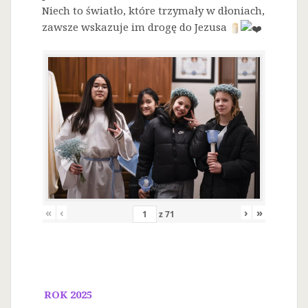
Niech to światło, które trzymały w dłoniach,
zawsze wskazuje im drogę do Jezusa
«
‹
›
»
z
71
ROK 2025