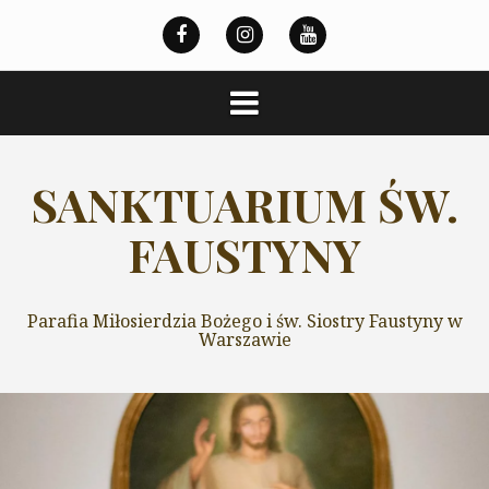
Przeskocz
do
treści
SANKTUARIUM ŚW.
FAUSTYNY
Parafia Miłosierdzia Bożego i św. Siostry Faustyny w
Warszawie