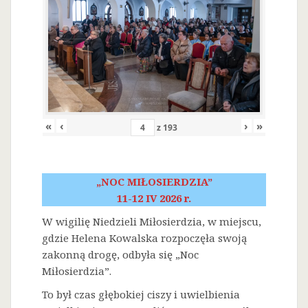
«
‹
›
»
z
193
„NOC MIŁOSIERDZIA”
11-12 IV 2026 r.
W wigilię Niedzieli Miłosierdzia, w miejscu,
gdzie Helena Kowalska rozpoczęła swoją
zakonną drogę, odbyła się „Noc
Miłosierdzia”.
To był czas głębokiej ciszy i uwielbienia