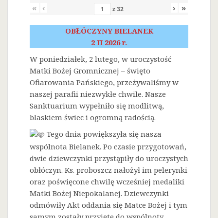
«
‹
›
»
z
32
OBŁÓCZYNY BIELANEK
2 II 2026 r.
W poniedziałek, 2 lutego, w uroczystość
Matki Bożej Gromnicznej – święto
Ofiarowania Pańskiego, przeżywaliśmy w
naszej parafii niezwykłe chwile. Nasze
Sanktuarium wypełniło się modlitwą,
blaskiem świec i ogromną radością.
Tego dnia powiększyła się nasza
wspólnota Bielanek. Po czasie przygotowań,
dwie dziewczynki przystąpiły do uroczystych
obłóczyn. Ks. proboszcz nałożył im pelerynki
oraz poświęcone chwilę wcześniej medaliki
Matki Bożej Niepokalanej. Dziewczynki
odmówiły Akt oddania się Matce Bożej i tym
samym zostały przyjęte do wspólnoty