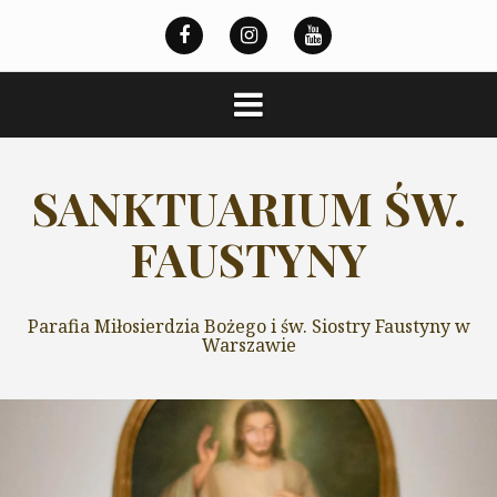
Przeskocz
do
treści
SANKTUARIUM ŚW.
FAUSTYNY
Parafia Miłosierdzia Bożego i św. Siostry Faustyny w
Warszawie