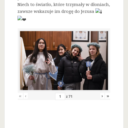
Niech to światło, które trzymały w dłoniach,
zawsze wskazuje im drogę do Jezusa
«
‹
›
»
z
71