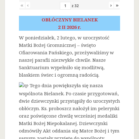
«
‹
›
»
z
32
OBŁÓCZYNY BIELANEK
2 II 2026 r.
W poniedziałek, 2 lutego, w uroczystość
Matki Bożej Gromnicznej – święto
Ofiarowania Pańskiego, przeżywaliśmy w
naszej parafii niezwykłe chwile. Nasze
Sanktuarium wypełniło się modlitwą,
blaskiem świec i ogromną radością.
Tego dnia powiększyła się nasza
wspólnota Bielanek. Po czasie przygotowań,
dwie dziewczynki przystąpiły do uroczystych
obłóczyn. Ks. proboszcz nałożył im pelerynki
oraz poświęcone chwilę wcześniej medaliki
Matki Bożej Niepokalanej. Dziewczynki
odmówiły Akt oddania się Matce Bożej i tym
samym zostały przyjęte do wspólnoty