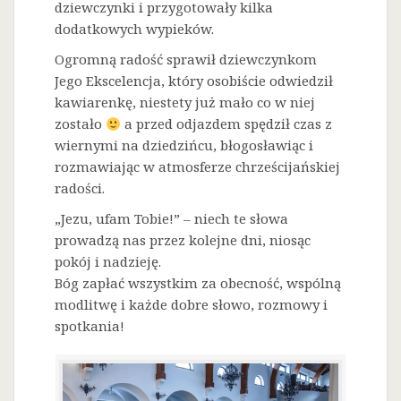
dziewczynki i przygotowały kilka
dodatkowych wypieków.
Ogromną radość sprawił dziewczynkom
Jego Ekscelencja, który osobiście odwiedził
kawiarenkę, niestety już mało co w niej
zostało
a przed odjazdem spędził czas z
wiernymi na dziedzińcu, błogosławiąc i
rozmawiając w atmosferze chrześcijańskiej
radości.
„Jezu, ufam Tobie!” – niech te słowa
prowadzą nas przez kolejne dni, niosąc
pokój i nadzieję.
Bóg zapłać wszystkim za obecność, wspólną
modlitwę i każde dobre słowo, rozmowy i
spotkania!