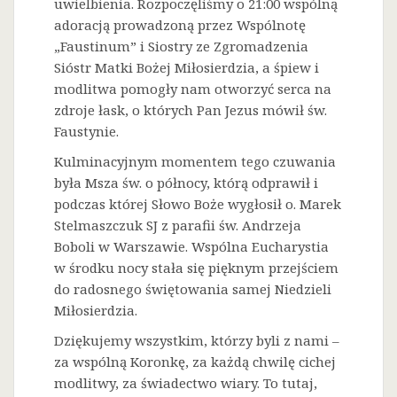
uwielbienia. Rozpoczęliśmy o 21:00 wspólną
adoracją prowadzoną przez Wspólnotę
„Faustinum” i Siostry ze Zgromadzenia
Sióstr Matki Bożej Miłosierdzia, a śpiew i
modlitwa pomogły nam otworzyć serca na
zdroje łask, o których Pan Jezus mówił św.
Faustynie.
Kulminacyjnym momentem tego czuwania
była Msza św. o północy, którą odprawił i
podczas której Słowo Boże wygłosił o. Marek
Stelmaszczuk SJ z parafii św. Andrzeja
Boboli w Warszawie. Wspólna Eucharystia
w środku nocy stała się pięknym przejściem
do radosnego świętowania samej Niedzieli
Miłosierdzia.
Dziękujemy wszystkim, którzy byli z nami –
za wspólną Koronkę, za każdą chwilę cichej
modlitwy, za świadectwo wiary. To tutaj,