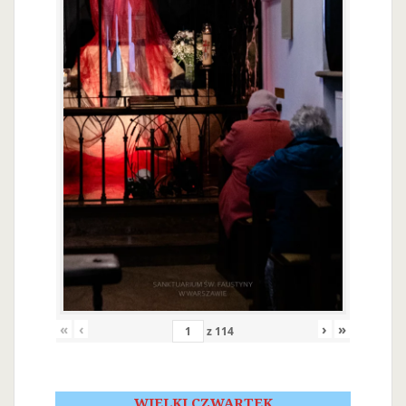
«
‹
›
»
z
114
WIELKI CZWARTEK