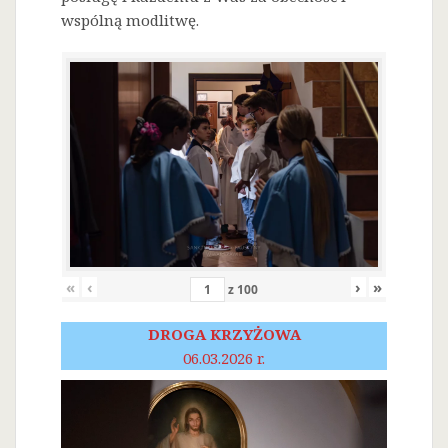
wspólną modlitwę.
«
‹
›
»
z
100
DROGA KRZYŻOWA
06.03.2026 r.