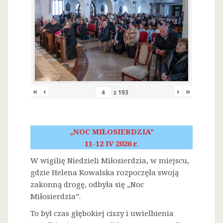
«
‹
›
»
z
193
„NOC MIŁOSIERDZIA”
11-12 IV 2026 r.
W wigilię Niedzieli Miłosierdzia, w miejscu,
gdzie Helena Kowalska rozpoczęła swoją
zakonną drogę, odbyła się „Noc
Miłosierdzia”.
To był czas głębokiej ciszy i uwielbienia