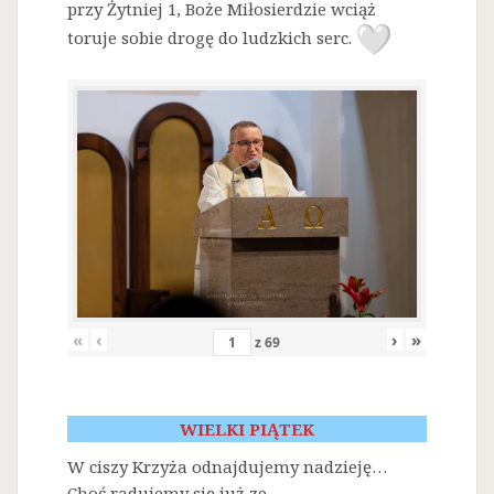
przy Żytniej 1, Boże Miłosierdzie wciąż
toruje sobie drogę do ludzkich serc.
«
‹
›
»
z
69
WIELKI PIĄTEK
W ciszy Krzyża odnajdujemy nadzieję…
Choć radujemy się już ze