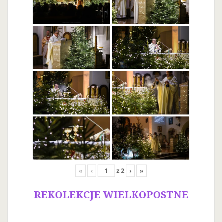
«
‹
z
2
›
»
REKOLEKCJE WIELKOPOSTNE