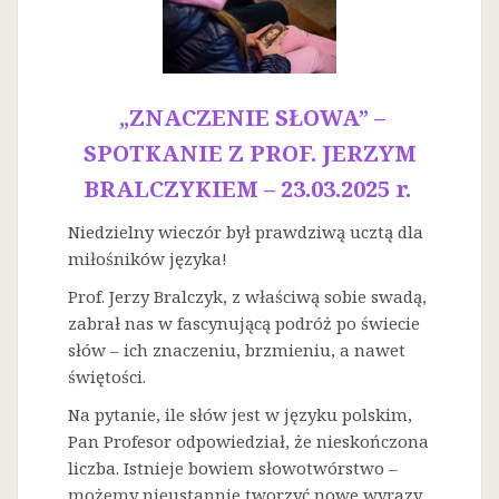
„ZNACZENIE SŁOWA” –
SPOTKANIE Z PROF. JERZYM
BRALCZYKIEM – 23.03.2025 r.
Niedzielny wieczór był prawdziwą ucztą dla
miłośników języka!
Prof. Jerzy Bralczyk, z właściwą sobie swadą,
zabrał nas w fascynującą podróż po świecie
słów – ich znaczeniu, brzmieniu, a nawet
świętości.
Na
pytanie, ile słów jest w języku polskim,
Pan Profesor odpowiedział, że nieskończona
liczba. Istnieje bowiem słowotwórstwo –
możemy nieustannie tworzyć nowe wyrazy.