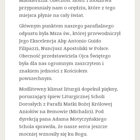
Miłosierdzia. Obecność Sióstr i modlitwa
przypomniały nam o orędziu, które z tego
miejsca płynie na cały świat.
Głównym punktem naszego parafialnego
odpustu była Msza św., której przewodniczył
Jego Ekscelencja Abp Antonio Guido
Filipazzi, Nuncjusz Apostolski w Polsce.
Obecność przedstawiciela Ojca Świętego
była dla nas ogromnym zaszczytem i
znakiem jedności z Kościołem
powszechnym.
Modlitewny klimat liturgii dopełnił piękny,
poruszający śpiew Liturgicznej Scholi
Dorosłych z Parafii Matki Bożej Królowej
Aniołów na Bemowie (Michalici). Pod
dyrekcją pana Adama Motyczyńskiego
Schola sprawiła, że nasze serca jeszcze
mocniej wznosiły się ku Bogu.