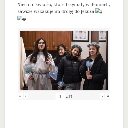
Niech to światło, które trzymały w dłoniach,
zawsze wskazuje im drogę do Jezusa
«
‹
›
»
z
71