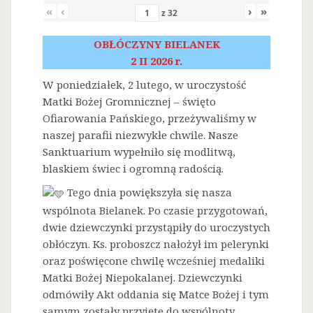
«
‹
›
»
z
32
OBŁÓCZYNY BIELANEK
2 II 2026 r.
W poniedziałek, 2 lutego, w uroczystość
Matki Bożej Gromnicznej – święto
Ofiarowania Pańskiego, przeżywaliśmy w
naszej parafii niezwykłe chwile. Nasze
Sanktuarium wypełniło się modlitwą,
blaskiem świec i ogromną radością.
Tego dnia powiększyła się nasza
wspólnota Bielanek. Po czasie przygotowań,
dwie dziewczynki przystąpiły do uroczystych
obłóczyn. Ks. proboszcz nałożył im pelerynki
oraz poświęcone chwilę wcześniej medaliki
Matki Bożej Niepokalanej. Dziewczynki
odmówiły Akt oddania się Matce Bożej i tym
samym zostały przyjęte do wspólnoty