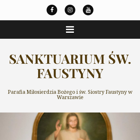
Przeskocz
do
treści
SANKTUARIUM ŚW.
FAUSTYNY
Parafia Miłosierdzia Bożego i św. Siostry Faustyny w
Warszawie