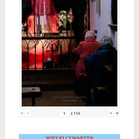
«
‹
›
»
z
114
WIELKI CZWARTEK