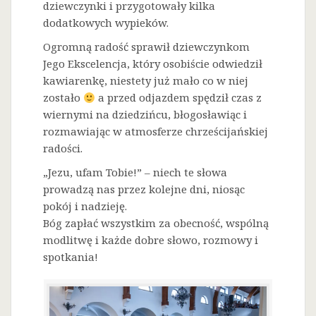
dziewczynki i przygotowały kilka
dodatkowych wypieków.
Ogromną radość sprawił dziewczynkom
Jego Ekscelencja, który osobiście odwiedził
kawiarenkę, niestety już mało co w niej
zostało
a przed odjazdem spędził czas z
wiernymi na dziedzińcu, błogosławiąc i
rozmawiając w atmosferze chrześcijańskiej
radości.
„Jezu, ufam Tobie!” – niech te słowa
prowadzą nas przez kolejne dni, niosąc
pokój i nadzieję.
Bóg zapłać wszystkim za obecność, wspólną
modlitwę i każde dobre słowo, rozmowy i
spotkania!