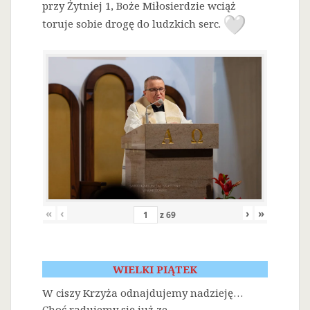
przy Żytniej 1, Boże Miłosierdzie wciąż
toruje sobie drogę do ludzkich serc.
«
‹
›
»
z
69
WIELKI PIĄTEK
W ciszy Krzyża odnajdujemy nadzieję…
Choć radujemy się już ze