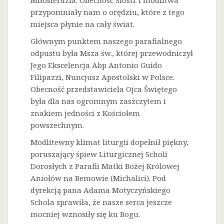
Miłosierdzia. Obecność Sióstr i modlitwa
przypomniały nam o orędziu, które z tego
miejsca płynie na cały świat.
Głównym punktem naszego parafialnego
odpustu była Msza św., której przewodniczył
Jego Ekscelencja Abp Antonio Guido
Filipazzi, Nuncjusz Apostolski w Polsce.
Obecność przedstawiciela Ojca Świętego
była dla nas ogromnym zaszczytem i
znakiem jedności z Kościołem
powszechnym.
Modlitewny klimat liturgii dopełnił piękny,
poruszający śpiew Liturgicznej Scholi
Dorosłych z Parafii Matki Bożej Królowej
Aniołów na Bemowie (Michalici). Pod
dyrekcją pana Adama Motyczyńskiego
Schola sprawiła, że nasze serca jeszcze
mocniej wznosiły się ku Bogu.