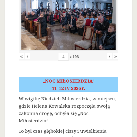
«
‹
›
»
z
193
„NOC MIŁOSIERDZIA”
11-12 IV 2026 r.
W wigilię Niedzieli Miłosierdzia, w miejscu,
gdzie Helena Kowalska rozpoczęła swoją
zakonną drogę, odbyła się „Noc
Miłosierdzia”.
To był czas głębokiej ciszy i uwielbienia