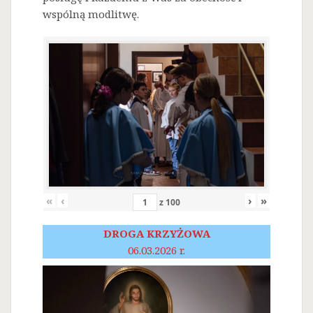
wspólną modlitwę.
«
‹
›
»
z
100
DROGA KRZYŻOWA
06.03.2026 r.