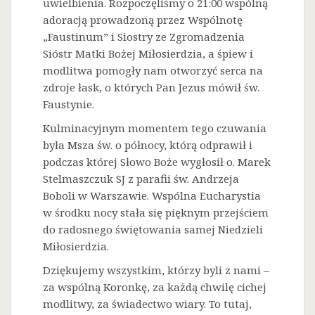
uwielbienia. Rozpoczęliśmy o 21:00 wspólną
adoracją prowadzoną przez Wspólnotę
„Faustinum” i Siostry ze Zgromadzenia
Sióstr Matki Bożej Miłosierdzia, a śpiew i
modlitwa pomogły nam otworzyć serca na
zdroje łask, o których Pan Jezus mówił św.
Faustynie.
Kulminacyjnym momentem tego czuwania
była Msza św. o północy, którą odprawił i
podczas której Słowo Boże wygłosił o. Marek
Stelmaszczuk SJ z parafii św. Andrzeja
Boboli w Warszawie. Wspólna Eucharystia
w środku nocy stała się pięknym przejściem
do radosnego świętowania samej Niedzieli
Miłosierdzia.
Dziękujemy wszystkim, którzy byli z nami –
za wspólną Koronkę, za każdą chwilę cichej
modlitwy, za świadectwo wiary. To tutaj,