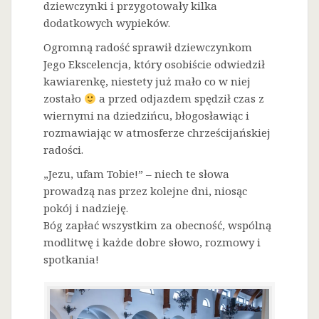
dziewczynki i przygotowały kilka
dodatkowych wypieków.
Ogromną radość sprawił dziewczynkom
Jego Ekscelencja, który osobiście odwiedził
kawiarenkę, niestety już mało co w niej
zostało
a przed odjazdem spędził czas z
wiernymi na dziedzińcu, błogosławiąc i
rozmawiając w atmosferze chrześcijańskiej
radości.
„Jezu, ufam Tobie!” – niech te słowa
prowadzą nas przez kolejne dni, niosąc
pokój i nadzieję.
Bóg zapłać wszystkim za obecność, wspólną
modlitwę i każde dobre słowo, rozmowy i
spotkania!