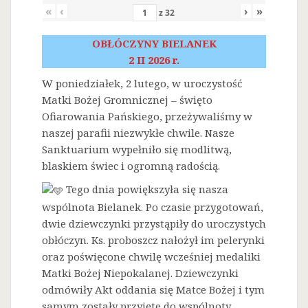
«
‹
›
»
z
32
OBŁÓCZYNY BIELANEK
2 II 2026 r.
W poniedziałek, 2 lutego, w uroczystość
Matki Bożej Gromnicznej – święto
Ofiarowania Pańskiego, przeżywaliśmy w
naszej parafii niezwykłe chwile. Nasze
Sanktuarium wypełniło się modlitwą,
blaskiem świec i ogromną radością.
Tego dnia powiększyła się nasza
wspólnota Bielanek. Po czasie przygotowań,
dwie dziewczynki przystąpiły do uroczystych
obłóczyn. Ks. proboszcz nałożył im pelerynki
oraz poświęcone chwilę wcześniej medaliki
Matki Bożej Niepokalanej. Dziewczynki
odmówiły Akt oddania się Matce Bożej i tym
samym zostały przyjęte do wspólnoty