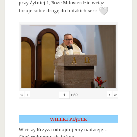
przy Żytniej 1, Boże Miłosierdzie wciąż
toruje sobie drogę do ludzkich serc.
«
‹
›
»
z
69
WIELKI PIĄTEK
W ciszy Krzyża odnajdujemy nadzieję…
Choć radujemy się już ze