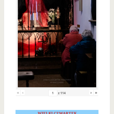
«
‹
›
»
z
114
WIELKI CZWARTEK