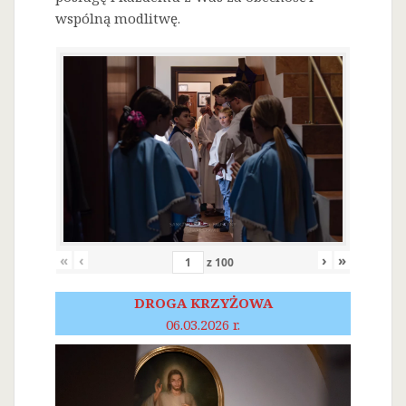
wspólną modlitwę.
«
‹
›
»
z
100
DROGA KRZYŻOWA
06.03.2026 r.