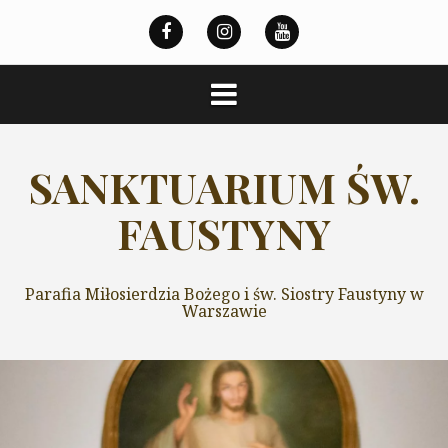
Przeskocz
do
treści
SANKTUARIUM ŚW.
FAUSTYNY
Parafia Miłosierdzia Bożego i św. Siostry Faustyny w
Warszawie