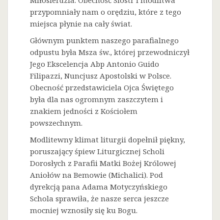
Miłosierdzia. Obecność Sióstr i modlitwa
przypomniały nam o orędziu, które z tego
miejsca płynie na cały świat.
Głównym punktem naszego parafialnego
odpustu była Msza św., której przewodniczył
Jego Ekscelencja Abp Antonio Guido
Filipazzi, Nuncjusz Apostolski w Polsce.
Obecność przedstawiciela Ojca Świętego
była dla nas ogromnym zaszczytem i
znakiem jedności z Kościołem
powszechnym.
Modlitewny klimat liturgii dopełnił piękny,
poruszający śpiew Liturgicznej Scholi
Dorosłych z Parafii Matki Bożej Królowej
Aniołów na Bemowie (Michalici). Pod
dyrekcją pana Adama Motyczyńskiego
Schola sprawiła, że nasze serca jeszcze
mocniej wznosiły się ku Bogu.