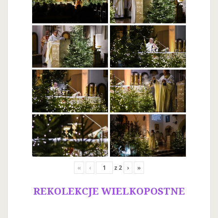
«
‹
z
2
›
»
REKOLEKCJE WIELKOPOSTNE