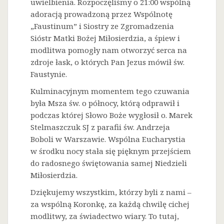
uwielbienia. Rozpoczęliśmy o 21:00 wspólną
adoracją prowadzoną przez Wspólnotę
„Faustinum” i Siostry ze Zgromadzenia
Sióstr Matki Bożej Miłosierdzia, a śpiew i
modlitwa pomogły nam otworzyć serca na
zdroje łask, o których Pan Jezus mówił św.
Faustynie.
Kulminacyjnym momentem tego czuwania
była Msza św. o północy, którą odprawił i
podczas której Słowo Boże wygłosił o. Marek
Stelmaszczuk SJ z parafii św. Andrzeja
Boboli w Warszawie. Wspólna Eucharystia
w środku nocy stała się pięknym przejściem
do radosnego świętowania samej Niedzieli
Miłosierdzia.
Dziękujemy wszystkim, którzy byli z nami –
za wspólną Koronkę, za każdą chwilę cichej
modlitwy, za świadectwo wiary. To tutaj,