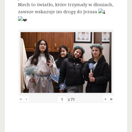
Niech to światło, które trzymały w dłoniach,
zawsze wskazuje im drogę do Jezusa
«
‹
›
»
z
71