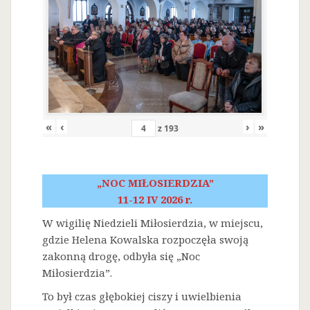
«
‹
›
»
z
193
„NOC MIŁOSIERDZIA”
11-12 IV 2026 r.
W wigilię Niedzieli Miłosierdzia, w miejscu,
gdzie Helena Kowalska rozpoczęła swoją
zakonną drogę, odbyła się „Noc
Miłosierdzia”.
To był czas głębokiej ciszy i uwielbienia