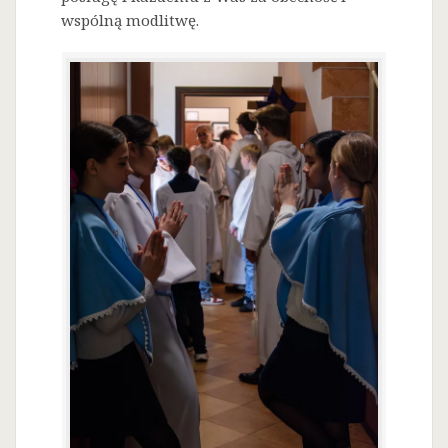
wspólną modlitwę.