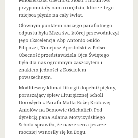
Miłosierdzia. Obecność Sióstr i modlitwa
przypomniały nam o orędziu, które z tego
miejsca płynie na cały świat.
Głównym punktem naszego parafialnego
odpustu była Msza św., której przewodniczył
Jego Ekscelencja Abp Antonio Guido
Filipazzi, Nuncjusz Apostolski w Polsce.
Obecność przedstawiciela Ojca Świętego
była dla nas ogromnym zaszczytem i
znakiem jedności z Kościołem
powszechnym.
Modlitewny klimat liturgii dopełnił piękny,
poruszający śpiew Liturgicznej Scholi
Dorosłych z Parafii Matki Bożej Królowej
Aniołów na Bemowie (Michalici). Pod
dyrekcją pana Adama Motyczyńskiego
Schola sprawiła, że nasze serca jeszcze
mocniej wznosiły się ku Bogu.