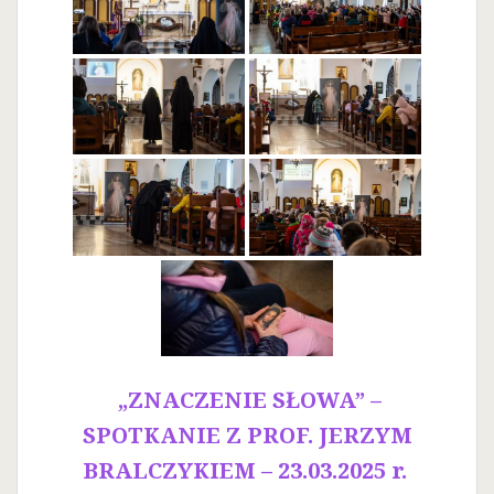
„ZNACZENIE SŁOWA” –
SPOTKANIE Z PROF. JERZYM
BRALCZYKIEM – 23.03.2025 r.