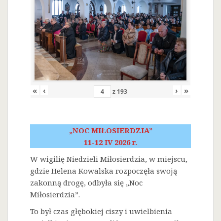
«
‹
›
»
z
193
„NOC MIŁOSIERDZIA”
11-12 IV 2026 r.
W wigilię Niedzieli Miłosierdzia, w miejscu,
gdzie Helena Kowalska rozpoczęła swoją
zakonną drogę, odbyła się „Noc
Miłosierdzia”.
To był czas głębokiej ciszy i uwielbienia