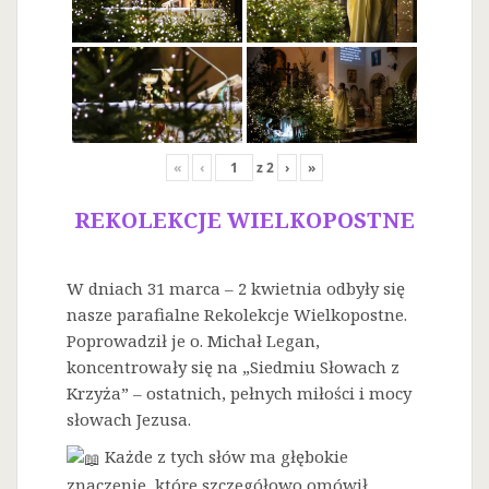
«
‹
z
2
›
»
REKOLEKCJE WIELKOPOSTNE
W dniach 31 marca – 2 kwietnia odbyły się
nasze parafialne Rekolekcje Wielkopostne.
Poprowadził je o. Michał Legan,
koncentrowały się na „Siedmiu Słowach z
Krzyża” – ostatnich, pełnych miłości i mocy
słowach Jezusa.
Każde z tych słów ma głębokie
znaczenie, które szczegółowo omówił