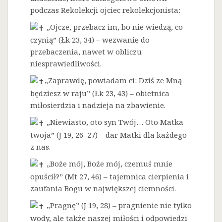
podczas Rekolekcji ojciec rekolekcjonista:
„Ojcze, przebacz im, bo nie wiedzą, co
czynią” (Łk 23, 34) – wezwanie do
przebaczenia, nawet w obliczu
niesprawiedliwości.
„Zaprawdę, powiadam ci: Dziś ze Mną
będziesz w raju” (Łk 23, 43) – obietnica
miłosierdzia i nadzieja na zbawienie.
„Niewiasto, oto syn Twój… Oto Matka
twoja” (J 19, 26–27) – dar Matki dla każdego
z nas.
„Boże mój, Boże mój, czemuś mnie
opuścił?” (Mt 27, 46) – tajemnica cierpienia i
zaufania Bogu w największej ciemności.
„Pragnę” (J 19, 28) – pragnienie nie tylko
wody, ale także naszej miłości i odpowiedzi