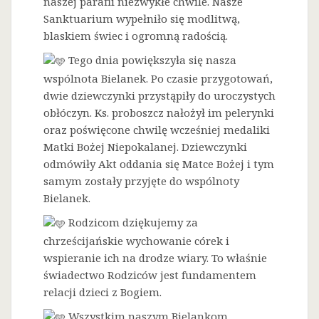
naszej parafii niezwykłe chwile. Nasze
Sanktuarium wypełniło się modlitwą,
blaskiem świec i ogromną radością.
Tego dnia powiększyła się nasza
wspólnota Bielanek. Po czasie przygotowań,
dwie dziewczynki przystąpiły do uroczystych
obłóczyn. Ks. proboszcz nałożył im pelerynki
oraz poświęcone chwilę wcześniej medaliki
Matki Bożej Niepokalanej. Dziewczynki
odmówiły Akt oddania się Matce Bożej i tym
samym zostały przyjęte do wspólnoty
Bielanek.
Rodzicom dziękujemy za
chrześcijańskie wychowanie córek i
wspieranie ich na drodze wiary. To właśnie
świadectwo Rodziców jest fundamentem
relacji dzieci z Bogiem.
Wszystkim naszym Bielankom