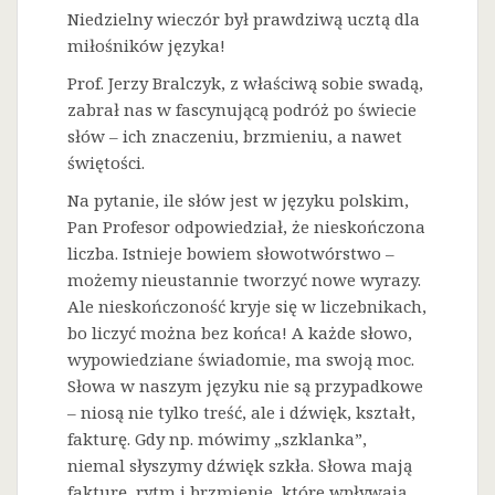
Niedzielny wieczór był prawdziwą ucztą dla
miłośników języka!
Prof. Jerzy Bralczyk, z właściwą sobie swadą,
zabrał nas w fascynującą podróż po świecie
słów – ich znaczeniu, brzmieniu, a nawet
świętości.
Na
pytanie, ile słów jest w języku polskim,
Pan Profesor odpowiedział, że nieskończona
liczba. Istnieje bowiem słowotwórstwo –
możemy nieustannie tworzyć nowe wyrazy.
Ale nieskończoność kryje się w liczebnikach,
bo liczyć można bez końca! A każde słowo,
wypowiedziane świadomie, ma swoją moc.
Słowa w naszym języku nie są przypadkowe
– niosą nie tylko treść, ale i dźwięk, kształt,
fakturę. Gdy np. mówimy „szklanka”,
niemal słyszymy dźwięk szkła. Słowa mają
fakturę, rytm i brzmienie, które wpływają