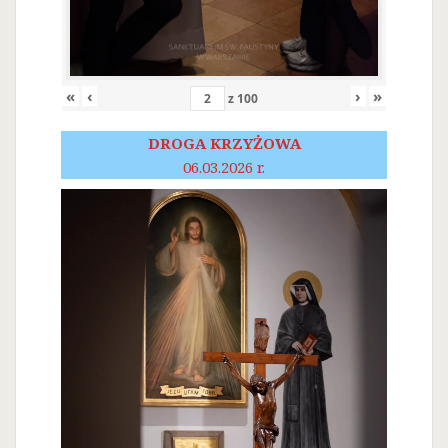
«
‹
›
»
z
100
DROGA KRZYŻOWA
06.03.2026 r.