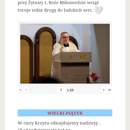
przy Żytniej 1, Boże Miłosierdzie wciąż
toruje sobie drogę do ludzkich serc.
«
‹
›
»
z
69
WIELKI PIĄTEK
W ciszy Krzyża odnajdujemy nadzieję…
Choć radujemy się już ze