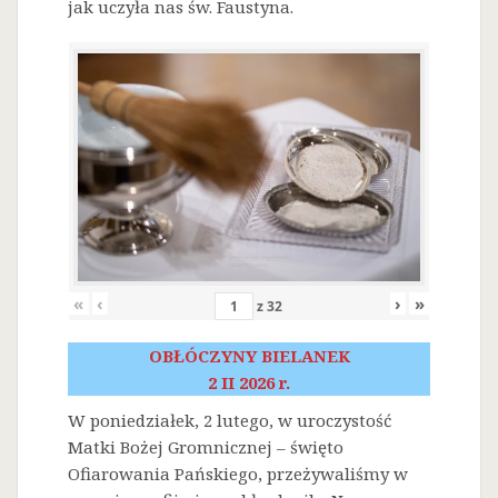
jak uczyła nas św. Faustyna.
«
‹
›
»
z
32
OBŁÓCZYNY BIELANEK
2 II 2026 r.
W poniedziałek, 2 lutego, w uroczystość
Matki Bożej Gromnicznej – święto
Ofiarowania Pańskiego, przeżywaliśmy w