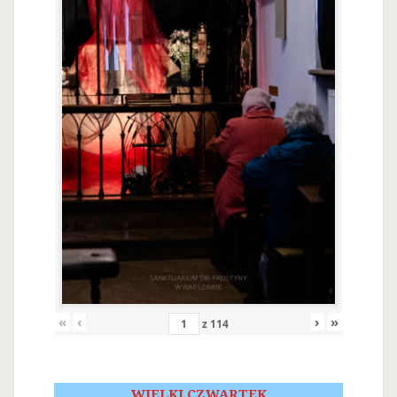
«
‹
›
»
z
114
WIELKI CZWARTEK