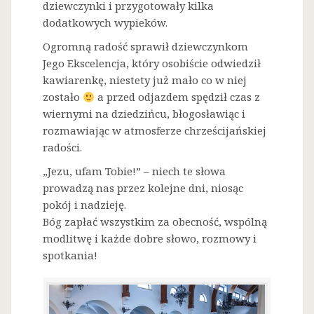
dziewczynki i przygotowały kilka
dodatkowych wypieków.
Ogromną radość sprawił dziewczynkom
Jego Ekscelencja, który osobiście odwiedził
kawiarenkę, niestety już mało co w niej
zostało
a przed odjazdem spędził czas z
wiernymi na dziedzińcu, błogosławiąc i
rozmawiając w atmosferze chrześcijańskiej
radości.
„Jezu, ufam Tobie!” – niech te słowa
prowadzą nas przez kolejne dni, niosąc
pokój i nadzieję.
Bóg zapłać wszystkim za obecność, wspólną
modlitwę i każde dobre słowo, rozmowy i
spotkania!