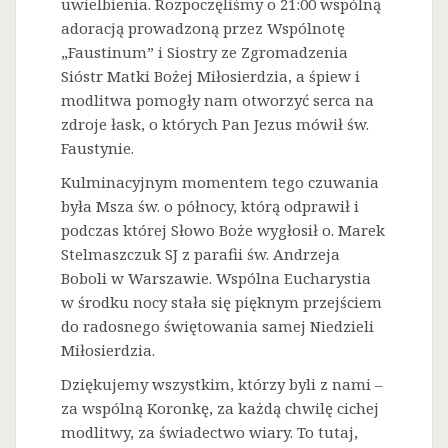
uwielbienia. Rozpoczęliśmy o 21:00 wspólną
adoracją prowadzoną przez Wspólnotę
„Faustinum” i Siostry ze Zgromadzenia
Sióstr Matki Bożej Miłosierdzia, a śpiew i
modlitwa pomogły nam otworzyć serca na
zdroje łask, o których Pan Jezus mówił św.
Faustynie.
Kulminacyjnym momentem tego czuwania
była Msza św. o północy, którą odprawił i
podczas której Słowo Boże wygłosił o. Marek
Stelmaszczuk SJ z parafii św. Andrzeja
Boboli w Warszawie. Wspólna Eucharystia
w środku nocy stała się pięknym przejściem
do radosnego świętowania samej Niedzieli
Miłosierdzia.
Dziękujemy wszystkim, którzy byli z nami –
za wspólną Koronkę, za każdą chwilę cichej
modlitwy, za świadectwo wiary. To tutaj,