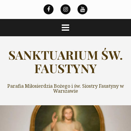
Przeskocz
do
treści
SANKTUARIUM ŚW.
FAUSTYNY
Parafia Miłosierdzia Bożego i św. Siostry Faustyny w
Warszawie