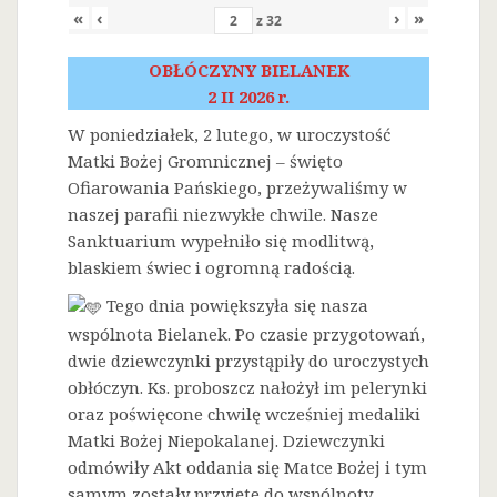
«
‹
›
»
z
32
OBŁÓCZYNY BIELANEK
2 II 2026 r.
W poniedziałek, 2 lutego, w uroczystość
Matki Bożej Gromnicznej – święto
Ofiarowania Pańskiego, przeżywaliśmy w
naszej parafii niezwykłe chwile. Nasze
Sanktuarium wypełniło się modlitwą,
blaskiem świec i ogromną radością.
Tego dnia powiększyła się nasza
wspólnota Bielanek. Po czasie przygotowań,
dwie dziewczynki przystąpiły do uroczystych
obłóczyn. Ks. proboszcz nałożył im pelerynki
oraz poświęcone chwilę wcześniej medaliki
Matki Bożej Niepokalanej. Dziewczynki
odmówiły Akt oddania się Matce Bożej i tym
samym zostały przyjęte do wspólnoty