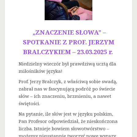
„ZNACZENIE SŁOWA” –
SPOTKANIE Z PROF. JERZYM
BRALCZYKIEM – 23.03.2025 r.
Niedzielny wieczór był prawdziwą ucztą dla
miłośników języka!
Prof. Jerzy Bralczyk, z właściwą sobie swadą,
zabrał nas w fascynującą podróż po świecie
słów – ich znaczeniu, brzmieniu, a nawet
świętości.
Na
pytanie, ile słów jest w języku polskim,
Pan Profesor odpowiedział, że nieskończona
liczba. Istnieje bowiem słowotwórstwo –
możemy nieustannie tworzyć nowe wyrazy.