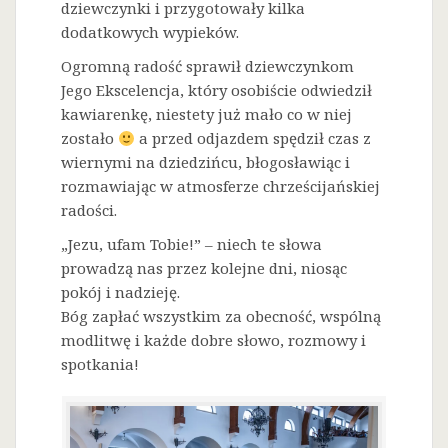
dziewczynki i przygotowały kilka
dodatkowych wypieków.
Ogromną radość sprawił dziewczynkom
Jego Ekscelencja, który osobiście odwiedził
kawiarenkę, niestety już mało co w niej
zostało
a przed odjazdem spędził czas z
wiernymi na dziedzińcu, błogosławiąc i
rozmawiając w atmosferze chrześcijańskiej
radości.
„Jezu, ufam Tobie!” – niech te słowa
prowadzą nas przez kolejne dni, niosąc
pokój i nadzieję.
Bóg zapłać wszystkim za obecność, wspólną
modlitwę i każde dobre słowo, rozmowy i
spotkania!