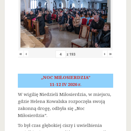
«
‹
›
»
z
193
„NOC MIŁOSIERDZIA”
11-12 IV 2026 r.
W wigilię Niedzieli Miłosierdzia, w miejscu,
gdzie Helena Kowalska rozpoczęła swoją
zakonną drogę, odbyła się „Noc
Miłosierdzia”.
To był czas głębokiej ciszy i uwielbienia