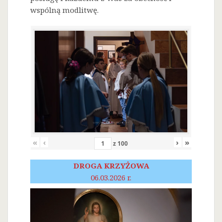
wspólną modlitwę.
«
‹
›
»
z
100
DROGA KRZYŻOWA
06.03.2026 r.