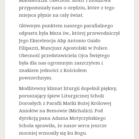
Miłosierdzia. Obecność Sióstr i modlitwa
przypomniały nam o orędziu, które z tego
miejsca płynie na cały świat.
Głównym punktem naszego parafialnego
odpustu była Msza św., której przewodniczył
Jego Ekscelencja Abp Antonio Guido
Filipazzi, Nuncjusz Apostolski w Polsce.
Obecność przedstawiciela Ojca Świętego
była dla nas ogromnym zaszczytem i
znakiem jedności z Kościołem
powszechnym.
Modlitewny klimat liturgii dopełnił piękny,
poruszający śpiew Liturgicznej Scholi
Dorosłych z Parafii Matki Bożej Królowej
Aniołów na Bemowie (Michalici). Pod
dyrekcją pana Adama Motyczyńskiego
Schola sprawiła, że nasze serca jeszcze
mocniej wznosiły się ku Bogu.