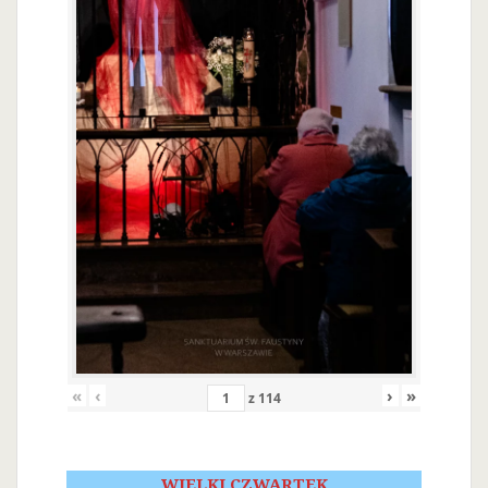
«
‹
›
»
z
114
WIELKI CZWARTEK