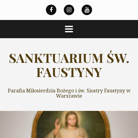
Przeskocz
do
treści
SANKTUARIUM ŚW.
FAUSTYNY
Parafia Miłosierdzia Bożego i św. Siostry Faustyny w
Warszawie