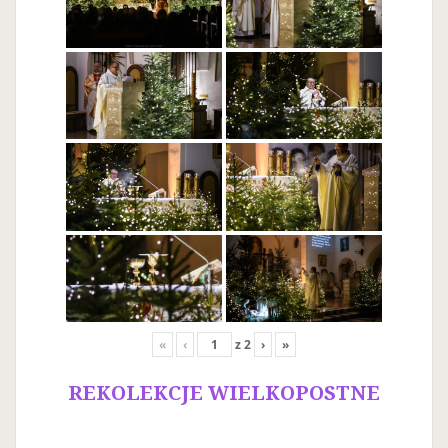
«
‹
z
2
›
»
REKOLEKCJE WIELKOPOSTNE