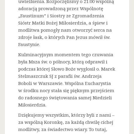
uwielbienia. Rozpoczęliśmy o 21:00 wspólną
adoracją prowadzoną przez Wspólnotę
„Faustinum” i Siostry ze Zgromadzenia
Sióstr Matki Bożej Miłosierdzia, a śpiew i
modlitwa pomogły nam otworzyć serca na
zdroje łask, o których Pan Jezus mówił św.
Faustynie.
Kulminacyjnym momentem tego czuwania
była Msza św. o północy, którą odprawił i
podczas której Słowo Boże wygłosił o. Marek
Stelmaszczuk SJ z parafii św. Andrzeja
Boboli w Warszawie. Wspólna Eucharystia
w środku nocy stała się pięknym przejściem
do radosnego świętowania samej Niedzieli
Miłosierdzia.
Dziękujemy wszystkim, którzy byli z nami –
za wspólną Koronkę, za każdą chwilę cichej
modlitwy, za świadectwo wiary. To tutaj,