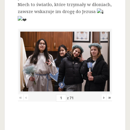
Niech to światło, które trzymały w dłoniach,
zawsze wskazuje im drogę do Jezusa
«
‹
›
»
z
71