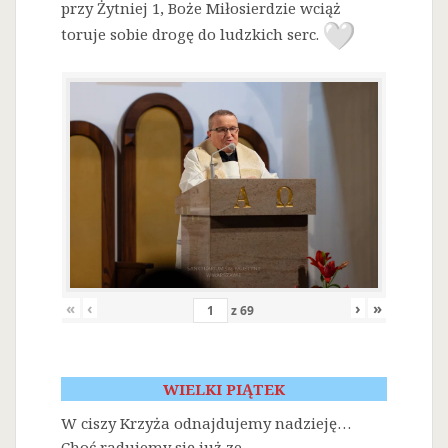
przy Żytniej 1, Boże Miłosierdzie wciąż
toruje sobie drogę do ludzkich serc.
«
‹
›
»
z
69
WIELKI PIĄTEK
W ciszy Krzyża odnajdujemy nadzieję…
Choć radujemy się już ze