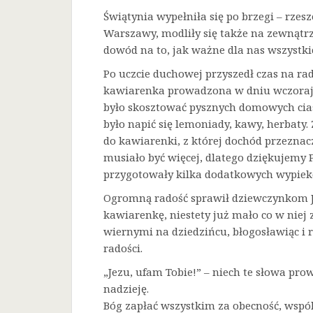
Świątynia wypełniła się po brzegi – rze
Warszawy, modliły się także na zewnątrz
dowód na to, jak ważne dla nas wszystkic
Po uczcie duchowej przyszedł czas na ra
kawiarenka prowadzona w dniu wczorajs
było skosztować pysznych domowych cias
było napić się lemoniady, kawy, herbaty
do kawiarenki, z której dochód przeznaczo
musiało być więcej, dlatego dziękujemy 
przygotowały kilka dodatkowych wypiek
Ogromną radość sprawił dziewczynkom Je
kawiarenkę, niestety już mało co w niej 
wiernymi na dziedzińcu, błogosławiąc i 
radości.
„Jezu, ufam Tobie!” – niech te słowa prow
nadzieję.
Bóg zapłać wszystkim za obecność, wspó