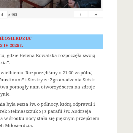
›
»
z
193
IŁOSIERDZIA”
2 IV 2026 r.
scu, gdzie Helena Kowalska rozpoczęła swoją
zia”.
 uwielbienia. Rozpoczęliśmy o 21:00 wspólną
austinum” i Siostry ze Zgromadzenia Sióstr
litwa pomogły nam otworzyć serca na zdroje
ynie.
była Msza św. o północy, którą odprawił i
rek Stelmaszczuk SJ z parafii św. Andrzeja
a w środku nocy stała się pięknym przejściem
i Miłosierdzia.