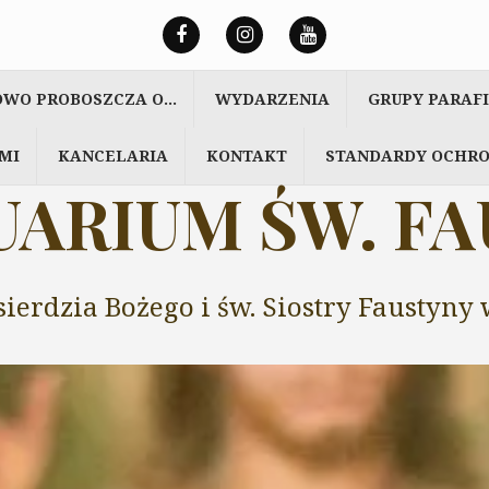
OWO PROBOSZCZA O…
WYDARZENIA
GRUPY PARAF
MI
KANCELARIA
KONTAKT
STANDARDY OCHRO
ARIUM ŚW. F
sierdzia Bożego i św. Siostry Faustyn