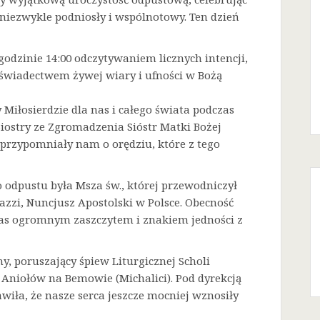
niezwykle podniosły i wspólnotowy. Ten dzień
godzinie 14:00 odczytywaniem licznych intencji,
 świadectwem żywej wiary i ufności w Bożą
Miłosierdzie dla nas i całego świata podczas
Siostry ze Zgromadzenia Sióstr Matki Bożej
a przypomniały nam o orędziu, które z tego
odpustu była Msza św., której przewodniczył
azzi, Nuncjusz Apostolski w Polsce. Obecność
 nas ogromnym zaszczytem i znakiem jedności z
ny, poruszający śpiew Liturgicznej Scholi
j Aniołów na Bemowie (Michalici). Pod dyrekcją
iła, że nasze serca jeszcze mocniej wznosiły