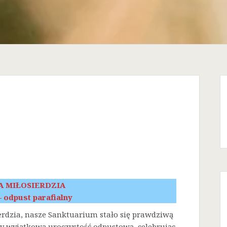
A MIŁOSIERDZIA
 – odpust parafialny
erdzia, nasze Sanktuarium stało się prawdziwą
śmy wyjątkową uroczystość odpustową, celebrując