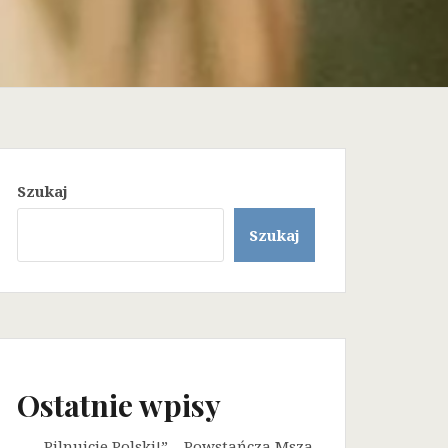
Szukaj
Szukaj
Ostatnie wpisy
„Pilnujcie Polski!” – Powstańcza Msza