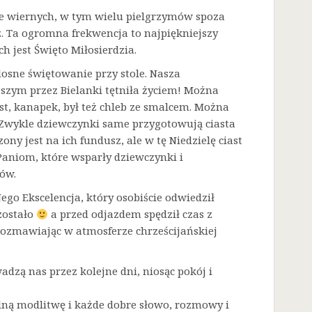
sze wiernych, w tym wielu pielgrzymów spoza
. Ta ogromna frekwencja to najpiękniejszy
h jest Święto Miłosierdzia.
dosne świętowanie przy stole. Nasza
zym przez Bielanki tętniła życiem! Można
t, kanapek, był też chleb ze smalcem. Można
. Zwykle dziewczynki same przygotowują ciasta
ny jest na ich fundusz, ale w tę Niedzielę ciast
Paniom, które wsparły dziewczynki i
ów.
go Ekscelencja, który osobiście odwiedził
zostało
a przed odjazdem spędził czas z
rozmawiając w atmosferze chrześcijańskiej
adzą nas przez kolejne dni, niosąc pokój i
lną modlitwę i każde dobre słowo, rozmowy i