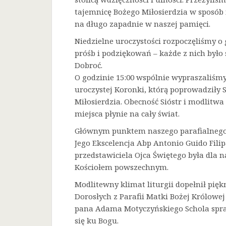
tajemnicę Bożego Miłosierdzia w sposób 
na długo zapadnie w naszej pamięci.
Niedzielne uroczystości rozpoczęliśmy o 
próśb i podziękowań – każde z nich było
Dobroć.
O godzinie 15:00 wspólnie wypraszaliśmy 
uroczystej Koronki, którą poprowadziły 
Miłosierdzia. Obecność Sióstr i modlitw
miejsca płynie na cały świat.
Głównym punktem naszego parafialnego 
Jego Ekscelencja Abp Antonio Guido Filip
przedstawiciela Ojca Świętego była dla
Kościołem powszechnym.
Modlitewny klimat liturgii dopełnił pięk
Dorosłych z Parafii Matki Bożej Królowe
pana Adama Motyczyńskiego Schola spraw
się ku Bogu.