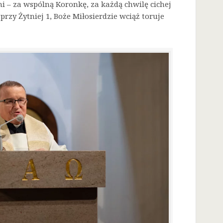
i – za wspólną Koronkę, za każdą chwilę cichej
przy Żytniej 1, Boże Miłosierdzie wciąż toruje