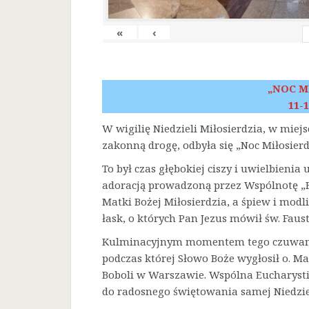
«
‹
„NOC M
11-1
W wigilię Niedzieli Miłosierdzia, w miej
zakonną drogę, odbyła się „Noc Miłosierd
To był czas głębokiej ciszy i uwielbienia
adoracją prowadzoną przez Wspólnotę „F
Matki Bożej Miłosierdzia, a śpiew i mod
łask, o których Pan Jezus mówił św. Faust
Kulminacyjnym momentem tego czuwania 
podczas której Słowo Boże wygłosił o. Ma
Boboli w Warszawie. Wspólna Eucharysti
do radosnego świętowania samej Niedziel