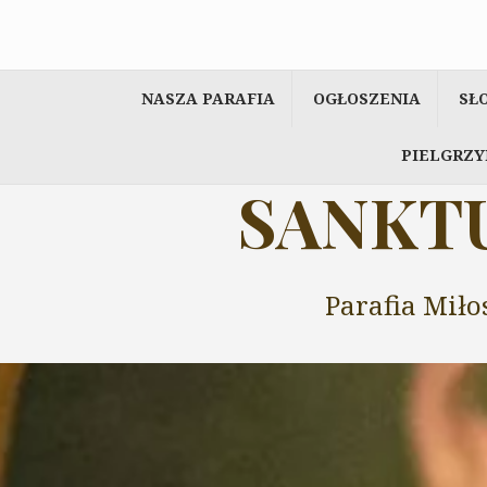
Przeskocz
do
treści
NASZA PARAFIA
OGŁOSZENIA
SŁ
PIELGRZY
SANKTU
Parafia Miło