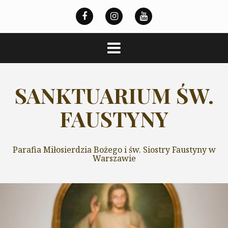
Przeskocz
do
treści
SANKTUARIUM ŚW.
FAUSTYNY
Parafia Miłosierdzia Bożego i św. Siostry Faustyny w
Warszawie