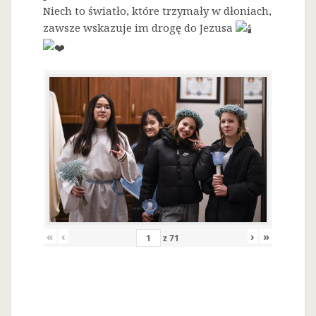
Niech to światło, które trzymały w dłoniach,
zawsze wskazuje im drogę do Jezusa
«
‹
›
»
z
71