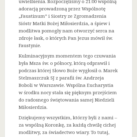
uwielbienia. Rozpoczęliśmy o 21:00 wspólną
adoracją prowadzoną przez Wspólnotę
„Faustinum” i Siostry ze Zgromadzenia
Sióstr Matki Bożej Miłosierdzia, a śpiew i
modlitwa pomogły nam otworzyć serca na
zdroje łask, o których Pan Jezus mówił św.
Faustynie.
Kulminacyjnym momentem tego czuwania
była Msza św. o północy, którą odprawił i
podczas której Słowo Boże wygłosił o. Marek
Stelmaszczuk SJ z parafii św. Andrzeja
Boboli w Warszawie. Wspólna Eucharystia
w środku nocy stała się pięknym przejściem
do radosnego świętowania samej Niedzieli
Miłosierdzia.
Dziękujemy wszystkim, którzy byli z nami –
za wspólną Koronkę, za każdą chwilę cichej
modlitwy, za świadectwo wiary. To tutaj,