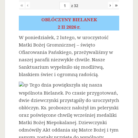
«
‹
›
»
z
32
OBŁÓCZYNY BIELANEK
2 II 2026 r.
W poniedziałek, 2 lutego, w uroczystość
Matki Bożej Gromnicznej – święto
Ofiarowania Pańskiego, przeżywaliśmy w
naszej parafii niezwykłe chwile. Nasze
Sanktuarium wypełniło się modlitwą,
blaskiem świec i ogromną radością.
Tego dnia powiększyła się nasza
wspólnota Bielanek. Po czasie przygotowań,
dwie dziewczynki przystąpiły do uroczystych
obłóczyn. Ks. proboszcz nałożył im pelerynki
oraz poświęcone chwilę wcześniej medaliki
Matki Bożej Niepokalanej. Dziewczynki
odmówiły Akt oddania się Matce Bożej i tym
samym zostały przyjęte do wspólnoty