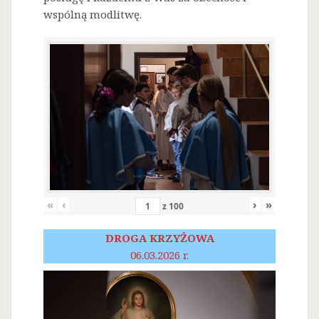
wspólną modlitwę.
«
‹
›
»
z
100
DROGA KRZYŻOWA
06.03.2026 r.