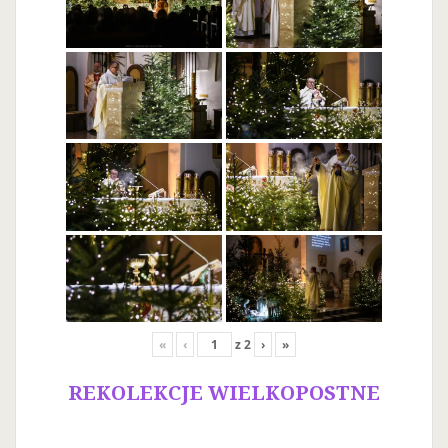
«
‹
z
2
›
»
REKOLEKCJE WIELKOPOSTNE