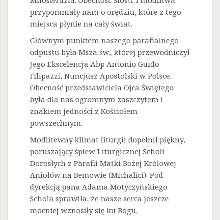
Miłosierdzia. Obecność Sióstr i modlitwa
przypomniały nam o orędziu, które z tego
miejsca płynie na cały świat.
Głównym punktem naszego parafialnego
odpustu była Msza św., której przewodniczył
Jego Ekscelencja Abp Antonio Guido
Filipazzi, Nuncjusz Apostolski w Polsce.
Obecność przedstawiciela Ojca Świętego
była dla nas ogromnym zaszczytem i
znakiem jedności z Kościołem
powszechnym.
Modlitewny klimat liturgii dopełnił piękny,
poruszający śpiew Liturgicznej Scholi
Dorosłych z Parafii Matki Bożej Królowej
Aniołów na Bemowie (Michalici). Pod
dyrekcją pana Adama Motyczyńskiego
Schola sprawiła, że nasze serca jeszcze
mocniej wznosiły się ku Bogu.