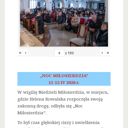
«
‹
›
»
z
193
„NOC MIŁOSIERDZIA”
11-12 IV 2026 r.
W wigilię Niedzieli Miłosierdzia, w miejscu,
gdzie Helena Kowalska rozpoczęła swoją
zakonną drogę, odbyła się „Noc
Miłosierdzia”.
To był czas głębokiej ciszy i uwielbienia