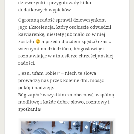
dziewczynki i przygotowały kilka
dodatkowych wypieków.
Ogromną radość sprawił dziewczynkom
Jego Ekscelencja, który osobiście odwiedził
kawiarenkę, niestety już mało co w niej
zostało
a przed odjazdem spędził czas z
wiernymi na dziedzińcu, błogosławiąc i
rozmawiając w atmosferze chrześcijańskiej
radości.
„Jezu, ufam Tobie!” – niech te słowa
prowadzą nas przez kolejne dni, niosąc
pokój i nadzieję.
Bóg zapłać wszystkim za obecność, wspólną
modlitwę i każde dobre słowo, rozmowy i
spotkania!