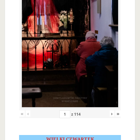
«
‹
›
»
z
114
WIELKI CZWARTEK