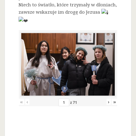
Niech to światło, które trzymały w dłoniach,
zawsze wskazuje im drogę do Jezusa
«
‹
›
»
z
71