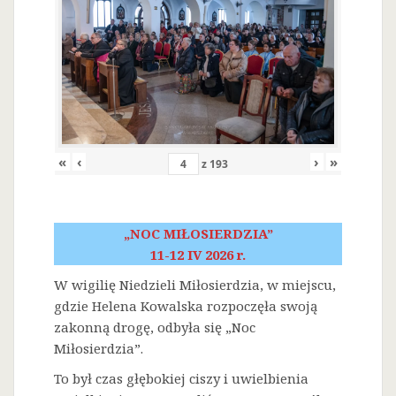
«
‹
›
»
z
193
„NOC MIŁOSIERDZIA”
11-12 IV 2026 r.
W wigilię Niedzieli Miłosierdzia, w miejscu,
gdzie Helena Kowalska rozpoczęła swoją
zakonną drogę, odbyła się „Noc
Miłosierdzia”.
To był czas głębokiej ciszy i uwielbienia