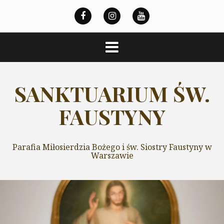
Przeskocz
do
treści
SANKTUARIUM ŚW.
FAUSTYNY
Parafia Miłosierdzia Bożego i św. Siostry Faustyny w
Warszawie