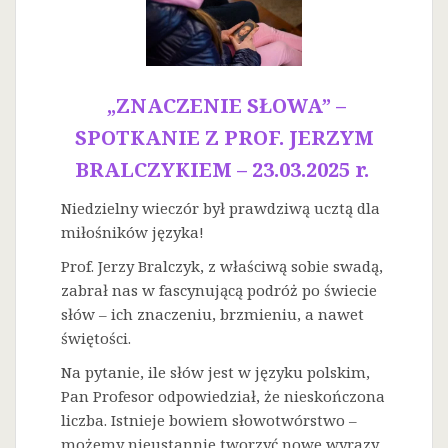
„ZNACZENIE SŁOWA” –
SPOTKANIE Z PROF. JERZYM
BRALCZYKIEM – 23.03.2025 r.
Niedzielny wieczór był prawdziwą ucztą dla
miłośników języka!
Prof. Jerzy Bralczyk, z właściwą sobie swadą,
zabrał nas w fascynującą podróż po świecie
słów – ich znaczeniu, brzmieniu, a nawet
świętości.
Na
pytanie, ile słów jest w języku polskim,
Pan Profesor odpowiedział, że nieskończona
liczba. Istnieje bowiem słowotwórstwo –
możemy nieustannie tworzyć nowe wyrazy.