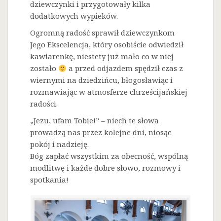
dziewczynki i przygotowały kilka
dodatkowych wypieków.
Ogromną radość sprawił dziewczynkom
Jego Ekscelencja, który osobiście odwiedził
kawiarenkę, niestety już mało co w niej
zostało
a przed odjazdem spędził czas z
wiernymi na dziedzińcu, błogosławiąc i
rozmawiając w atmosferze chrześcijańskiej
radości.
„Jezu, ufam Tobie!” – niech te słowa
prowadzą nas przez kolejne dni, niosąc
pokój i nadzieję.
Bóg zapłać wszystkim za obecność, wspólną
modlitwę i każde dobre słowo, rozmowy i
spotkania!