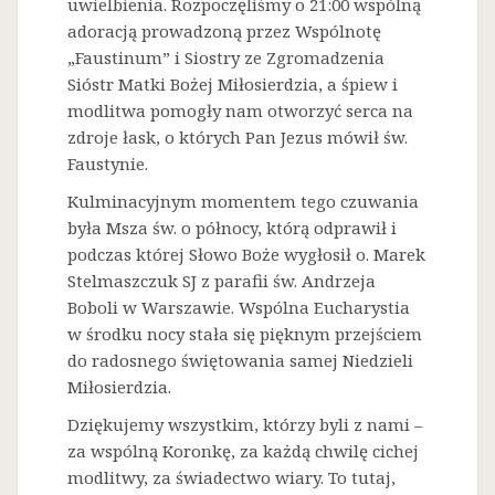
uwielbienia. Rozpoczęliśmy o 21:00 wspólną
adoracją prowadzoną przez Wspólnotę
„Faustinum” i Siostry ze Zgromadzenia
Sióstr Matki Bożej Miłosierdzia, a śpiew i
modlitwa pomogły nam otworzyć serca na
zdroje łask, o których Pan Jezus mówił św.
Faustynie.
Kulminacyjnym momentem tego czuwania
była Msza św. o północy, którą odprawił i
podczas której Słowo Boże wygłosił o. Marek
Stelmaszczuk SJ z parafii św. Andrzeja
Boboli w Warszawie. Wspólna Eucharystia
w środku nocy stała się pięknym przejściem
do radosnego świętowania samej Niedzieli
Miłosierdzia.
Dziękujemy wszystkim, którzy byli z nami –
za wspólną Koronkę, za każdą chwilę cichej
modlitwy, za świadectwo wiary. To tutaj,