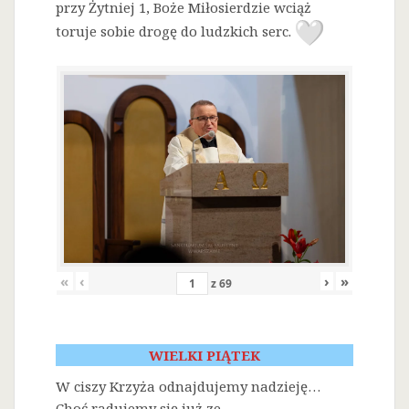
przy Żytniej 1, Boże Miłosierdzie wciąż
toruje sobie drogę do ludzkich serc.
«
‹
›
»
z
69
WIELKI PIĄTEK
W ciszy Krzyża odnajdujemy nadzieję…
Choć radujemy się już ze