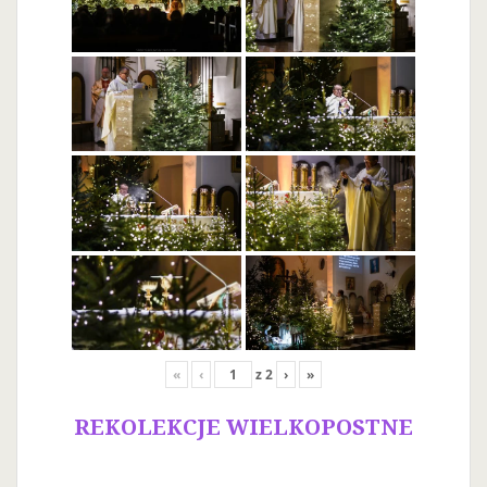
«
‹
z
2
›
»
REKOLEKCJE WIELKOPOSTNE