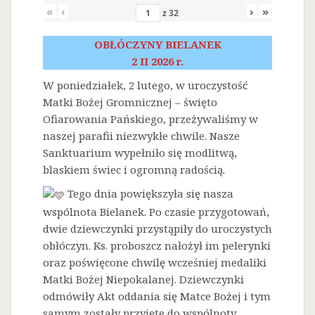
«
‹
›
»
z
32
OBŁÓCZYNY BIELANEK
2 II 2026 r.
W poniedziałek, 2 lutego, w uroczystość
Matki Bożej Gromnicznej – święto
Ofiarowania Pańskiego, przeżywaliśmy w
naszej parafii niezwykłe chwile. Nasze
Sanktuarium wypełniło się modlitwą,
blaskiem świec i ogromną radością.
Tego dnia powiększyła się nasza
wspólnota Bielanek. Po czasie przygotowań,
dwie dziewczynki przystąpiły do uroczystych
obłóczyn. Ks. proboszcz nałożył im pelerynki
oraz poświęcone chwilę wcześniej medaliki
Matki Bożej Niepokalanej. Dziewczynki
odmówiły Akt oddania się Matce Bożej i tym
samym zostały przyjęte do wspólnoty