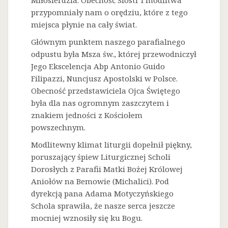
Miłosierdzia. Obecność Sióstr i modlitwa
przypomniały nam o orędziu, które z tego
miejsca płynie na cały świat.
Głównym punktem naszego parafialnego
odpustu była Msza św., której przewodniczył
Jego Ekscelencja Abp Antonio Guido
Filipazzi, Nuncjusz Apostolski w Polsce.
Obecność przedstawiciela Ojca Świętego
była dla nas ogromnym zaszczytem i
znakiem jedności z Kościołem
powszechnym.
Modlitewny klimat liturgii dopełnił piękny,
poruszający śpiew Liturgicznej Scholi
Dorosłych z Parafii Matki Bożej Królowej
Aniołów na Bemowie (Michalici). Pod
dyrekcją pana Adama Motyczyńskiego
Schola sprawiła, że nasze serca jeszcze
mocniej wznosiły się ku Bogu.