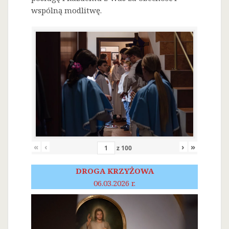
wspólną modlitwę.
«
‹
›
»
z
100
DROGA KRZYŻOWA
06.03.2026 r.