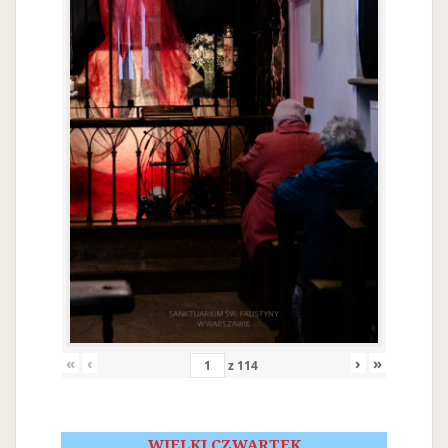
«
‹
›
»
z
114
WIELKI CZWARTEK