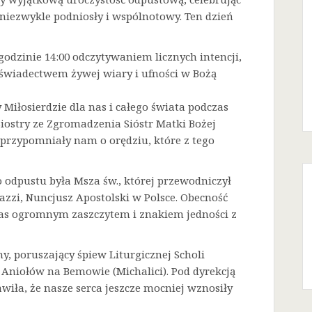
niezwykle podniosły i wspólnotowy. Ten dzień
godzinie 14:00 odczytywaniem licznych intencji,
 świadectwem żywej wiary i ufności w Bożą
Miłosierdzie dla nas i całego świata podczas
Siostry ze Zgromadzenia Sióstr Matki Bożej
a przypomniały nam o orędziu, które z tego
odpustu była Msza św., której przewodniczył
azzi, Nuncjusz Apostolski w Polsce. Obecność
 nas ogromnym zaszczytem i znakiem jedności z
ny, poruszający śpiew Liturgicznej Scholi
j Aniołów na Bemowie (Michalici). Pod dyrekcją
iła, że nasze serca jeszcze mocniej wznosiły