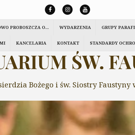
OWO PROBOSZCZA O…
WYDARZENIA
GRUPY PARAF
MI
KANCELARIA
KONTAKT
STANDARDY OCHRO
ARIUM ŚW. F
sierdzia Bożego i św. Siostry Faustyn