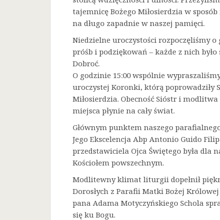
tajemnicę Bożego Miłosierdzia w sposób 
na długo zapadnie w naszej pamięci.
Niedzielne uroczystości rozpoczęliśmy o 
próśb i podziękowań – każde z nich było
Dobroć.
O godzinie 15:00 wspólnie wypraszaliśmy 
uroczystej Koronki, którą poprowadziły 
Miłosierdzia. Obecność Sióstr i modlitw
miejsca płynie na cały świat.
Głównym punktem naszego parafialnego 
Jego Ekscelencja Abp Antonio Guido Filip
przedstawiciela Ojca Świętego była dla
Kościołem powszechnym.
Modlitewny klimat liturgii dopełnił pięk
Dorosłych z Parafii Matki Bożej Królowe
pana Adama Motyczyńskiego Schola spraw
się ku Bogu.