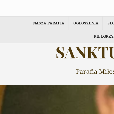
Przeskocz
do
treści
NASZA PARAFIA
OGŁOSZENIA
SŁ
PIELGRZY
SANKTU
Parafia Miło