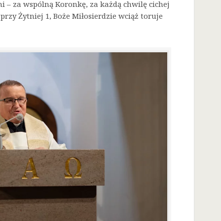
i – za wspólną Koronkę, za każdą chwilę cichej
przy Żytniej 1, Boże Miłosierdzie wciąż toruje