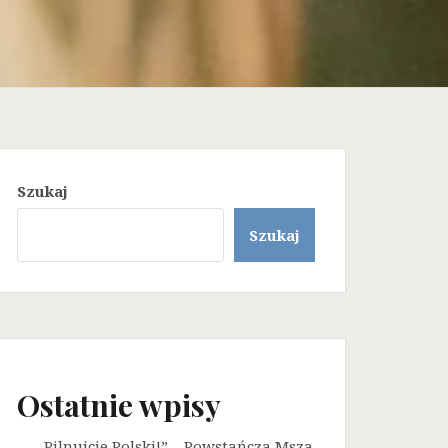
Szukaj
Szukaj
Ostatnie wpisy
„Pilnujcie Polski!” – Powstańcza Msza