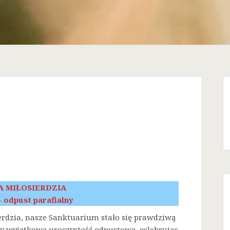
A MIŁOSIERDZIA
 – odpust parafialny
erdzia, nasze Sanktuarium stało się prawdziwą
śmy wyjątkową uroczystość odpustową, celebrując