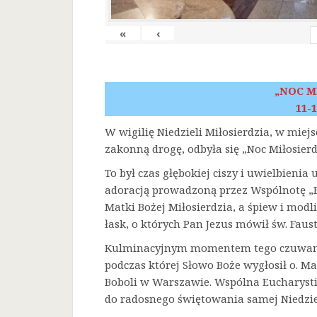
«
‹
„NOC M
11-1
W wigilię Niedzieli Miłosierdzia, w miej
zakonną drogę, odbyła się „Noc Miłosierd
To był czas głębokiej ciszy i uwielbienia
adoracją prowadzoną przez Wspólnotę „F
Matki Bożej Miłosierdzia, a śpiew i mod
łask, o których Pan Jezus mówił św. Faust
Kulminacyjnym momentem tego czuwania 
podczas której Słowo Boże wygłosił o. Ma
Boboli w Warszawie. Wspólna Eucharysti
do radosnego świętowania samej Niedziel