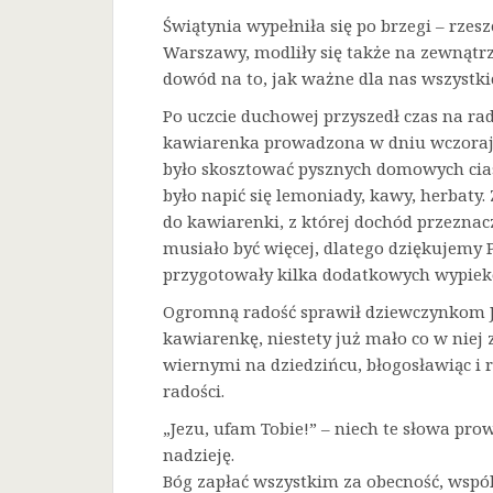
Świątynia wypełniła się po brzegi – rze
Warszawy, modliły się także na zewnątrz
dowód na to, jak ważne dla nas wszystkic
Po uczcie duchowej przyszedł czas na ra
kawiarenka prowadzona w dniu wczorajs
było skosztować pysznych domowych cias
było napić się lemoniady, kawy, herbaty
do kawiarenki, z której dochód przeznaczo
musiało być więcej, dlatego dziękujemy 
przygotowały kilka dodatkowych wypiek
Ogromną radość sprawił dziewczynkom Je
kawiarenkę, niestety już mało co w niej 
wiernymi na dziedzińcu, błogosławiąc i 
radości.
„Jezu, ufam Tobie!” – niech te słowa prow
nadzieję.
Bóg zapłać wszystkim za obecność, wspó