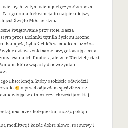
sze wiernych, w tym wielu pielgrzymów spoza
. Ta ogromna frekwencja to najpiękniejszy
h jest Święto Miłosierdzia.
dosne świętowanie przy stole. Nasza
zym przez Bielanki tętniła życiem! Można
t, kanapek, był też chleb ze smalcem. Można
. Zwykle dziewczynki same przygotowują ciasta
ny jest na ich fundusz, ale w tę Niedzielę ciast
Paniom, które wsparły dziewczynki i
ów.
go Ekscelencja, który osobiście odwiedził
zostało
a przed odjazdem spędził czas z
rozmawiając w atmosferze chrześcijańskiej
adzą nas przez kolejne dni, niosąc pokój i
lną modlitwę i każde dobre słowo, rozmowy i