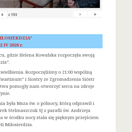
›
»
z
193
IŁOSIERDZIA”
2 IV 2026 r.
scu, gdzie Helena Kowalska rozpoczęła swoją
zia”.
 uwielbienia. Rozpoczęliśmy o 21:00 wspólną
austinum” i Siostry ze Zgromadzenia Sióstr
litwa pomogły nam otworzyć serca na zdroje
ynie.
była Msza św. o północy, którą odprawił i
rek Stelmaszczuk SJ z parafii św. Andrzeja
a w środku nocy stała się pięknym przejściem
i Miłosierdzia.