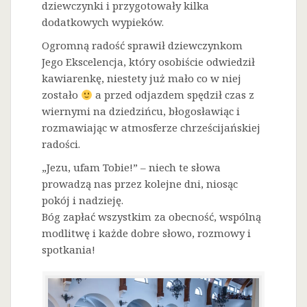
dziewczynki i przygotowały kilka
dodatkowych wypieków.
Ogromną radość sprawił dziewczynkom
Jego Ekscelencja, który osobiście odwiedził
kawiarenkę, niestety już mało co w niej
zostało
a przed odjazdem spędził czas z
wiernymi na dziedzińcu, błogosławiąc i
rozmawiając w atmosferze chrześcijańskiej
radości.
„Jezu, ufam Tobie!” – niech te słowa
prowadzą nas przez kolejne dni, niosąc
pokój i nadzieję.
Bóg zapłać wszystkim za obecność, wspólną
modlitwę i każde dobre słowo, rozmowy i
spotkania!