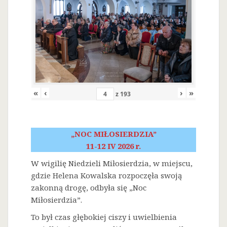
«
‹
›
»
z
193
„NOC MIŁOSIERDZIA”
11-12 IV 2026 r.
W wigilię Niedzieli Miłosierdzia, w miejscu,
gdzie Helena Kowalska rozpoczęła swoją
zakonną drogę, odbyła się „Noc
Miłosierdzia”.
To był czas głębokiej ciszy i uwielbienia