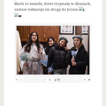
Niech to światło, które trzymały w dłoniach,
zawsze wskazuje im drogę do Jezusa
«
‹
›
»
z
71