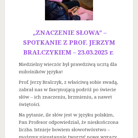
„ZNACZENIE SŁOWA” –
SPOTKANIE Z PROF. JERZYM
BRALCZYKIEM – 23.03.2025 r.
Niedzielny wieczór był prawdziwą ucztą dla
miłośników języka!
Prof. Jerzy Bralczyk, z właściwą sobie swadą,
zabrał nas w fascynującą podróż po świecie
słów – ich znaczeniu, brzmieniu, a nawet
świętości.
Na
pytanie, ile słów jest w języku polskim,
Pan Profesor odpowiedział, że nieskończona
liczba. Istnieje bowiem słowotwórstwo –
możemy nieustannie tworzyć nowe wyrazy.