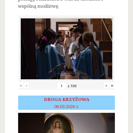
wspólną modlitwę.
«
‹
›
»
z
100
DROGA KRZYŻOWA
06.03.2026 r.