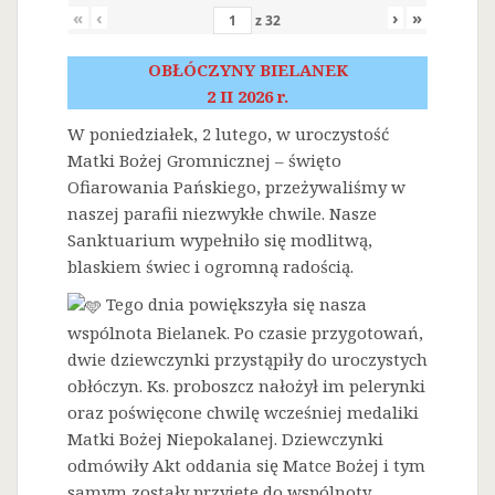
«
‹
›
»
z
32
OBŁÓCZYNY BIELANEK
2 II 2026 r.
W poniedziałek, 2 lutego, w uroczystość
Matki Bożej Gromnicznej – święto
Ofiarowania Pańskiego, przeżywaliśmy w
naszej parafii niezwykłe chwile. Nasze
Sanktuarium wypełniło się modlitwą,
blaskiem świec i ogromną radością.
Tego dnia powiększyła się nasza
wspólnota Bielanek. Po czasie przygotowań,
dwie dziewczynki przystąpiły do uroczystych
obłóczyn. Ks. proboszcz nałożył im pelerynki
oraz poświęcone chwilę wcześniej medaliki
Matki Bożej Niepokalanej. Dziewczynki
odmówiły Akt oddania się Matce Bożej i tym
samym zostały przyjęte do wspólnoty