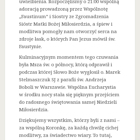
uwielbienia. Rozpoczęliśmy o 21:00 wspólną
adoracją prowadzoną przez Wspólnotę
„Faustinum” i Siostry ze Zgromadzenia
Sióstr Matki Bożej Miłosierdzia, a śpiew i
modlitwa pomogły nam otworzyć serca na
zdroje łask, o których Pan Jezus mówił św.
Faustynie.
Kulminacyjnym momentem tego czuwania
była Msza św. o północy, którą odprawił i
podczas której Słowo Boże wygłosił o. Marek
Stelmaszczuk SJ z parafii św. Andrzeja
Boboli w Warszawie. Wspólna Eucharystia
w środku nocy stała się pięknym przejściem
do radosnego świętowania samej Niedzieli
Miłosierdzia.
Dziękujemy wszystkim, którzy byli z nami –
za wspólną Koronkę, za każdą chwilę cichej
modlitwy, za świadectwo wiary. To tutaj,