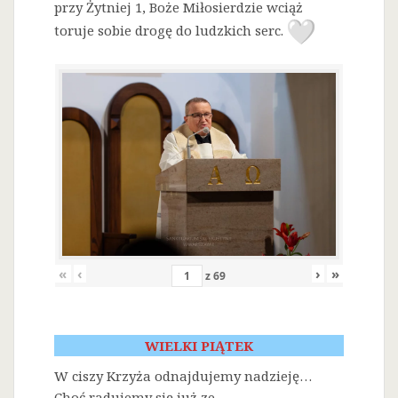
przy Żytniej 1, Boże Miłosierdzie wciąż
toruje sobie drogę do ludzkich serc.
«
‹
›
»
z
69
WIELKI PIĄTEK
W ciszy Krzyża odnajdujemy nadzieję…
Choć radujemy się już ze