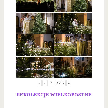
«
‹
z
2
›
»
REKOLEKCJE WIELKOPOSTNE