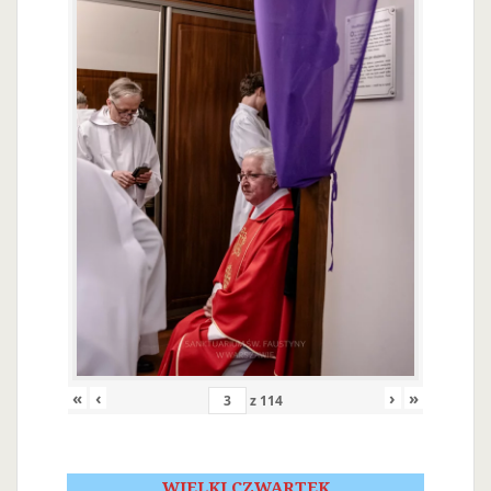
«
‹
›
»
z
114
WIELKI CZWARTEK