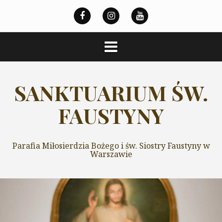
Przeskocz
do
treści
SANKTUARIUM ŚW.
FAUSTYNY
Parafia Miłosierdzia Bożego i św. Siostry Faustyny w
Warszawie