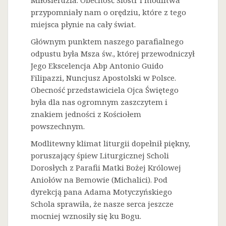
Miłosierdzia. Obecność Sióstr i modlitwa
przypomniały nam o orędziu, które z tego
miejsca płynie na cały świat.
Głównym punktem naszego parafialnego
odpustu była Msza św., której przewodniczył
Jego Ekscelencja Abp Antonio Guido
Filipazzi, Nuncjusz Apostolski w Polsce.
Obecność przedstawiciela Ojca Świętego
była dla nas ogromnym zaszczytem i
znakiem jedności z Kościołem
powszechnym.
Modlitewny klimat liturgii dopełnił piękny,
poruszający śpiew Liturgicznej Scholi
Dorosłych z Parafii Matki Bożej Królowej
Aniołów na Bemowie (Michalici). Pod
dyrekcją pana Adama Motyczyńskiego
Schola sprawiła, że nasze serca jeszcze
mocniej wznosiły się ku Bogu.