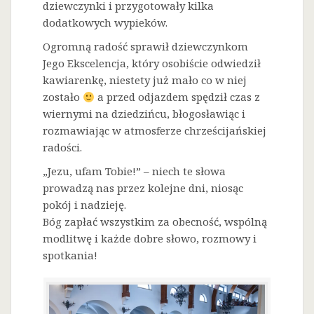
dziewczynki i przygotowały kilka
dodatkowych wypieków.
Ogromną radość sprawił dziewczynkom
Jego Ekscelencja, który osobiście odwiedził
kawiarenkę, niestety już mało co w niej
zostało
a przed odjazdem spędził czas z
wiernymi na dziedzińcu, błogosławiąc i
rozmawiając w atmosferze chrześcijańskiej
radości.
„Jezu, ufam Tobie!” – niech te słowa
prowadzą nas przez kolejne dni, niosąc
pokój i nadzieję.
Bóg zapłać wszystkim za obecność, wspólną
modlitwę i każde dobre słowo, rozmowy i
spotkania!