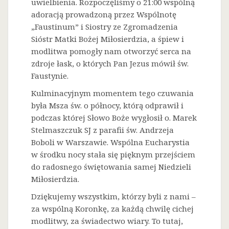
uwielbienia. Rozpoczęliśmy o 21:00 wspólną
adoracją prowadzoną przez Wspólnotę
„Faustinum” i Siostry ze Zgromadzenia
Sióstr Matki Bożej Miłosierdzia, a śpiew i
modlitwa pomogły nam otworzyć serca na
zdroje łask, o których Pan Jezus mówił św.
Faustynie.
Kulminacyjnym momentem tego czuwania
była Msza św. o północy, którą odprawił i
podczas której Słowo Boże wygłosił o. Marek
Stelmaszczuk SJ z parafii św. Andrzeja
Boboli w Warszawie. Wspólna Eucharystia
w środku nocy stała się pięknym przejściem
do radosnego świętowania samej Niedzieli
Miłosierdzia.
Dziękujemy wszystkim, którzy byli z nami –
za wspólną Koronkę, za każdą chwilę cichej
modlitwy, za świadectwo wiary. To tutaj,