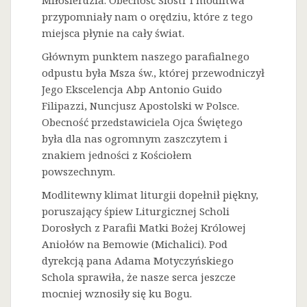
Miłosierdzia. Obecność Sióstr i modlitwa
przypomniały nam o orędziu, które z tego
miejsca płynie na cały świat.
Głównym punktem naszego parafialnego
odpustu była Msza św., której przewodniczył
Jego Ekscelencja Abp Antonio Guido
Filipazzi, Nuncjusz Apostolski w Polsce.
Obecność przedstawiciela Ojca Świętego
była dla nas ogromnym zaszczytem i
znakiem jedności z Kościołem
powszechnym.
Modlitewny klimat liturgii dopełnił piękny,
poruszający śpiew Liturgicznej Scholi
Dorosłych z Parafii Matki Bożej Królowej
Aniołów na Bemowie (Michalici). Pod
dyrekcją pana Adama Motyczyńskiego
Schola sprawiła, że nasze serca jeszcze
mocniej wznosiły się ku Bogu.