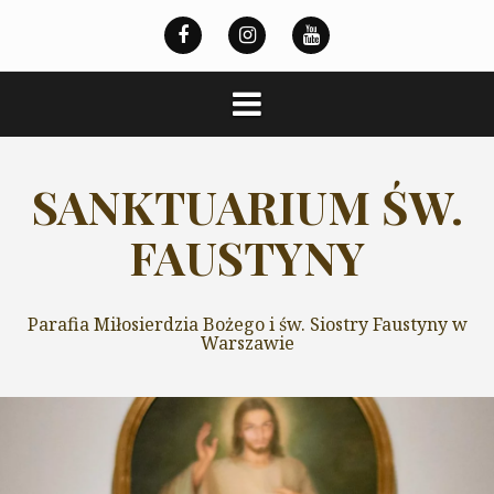
Przeskocz
do
treści
SANKTUARIUM ŚW.
FAUSTYNY
Parafia Miłosierdzia Bożego i św. Siostry Faustyny w
Warszawie