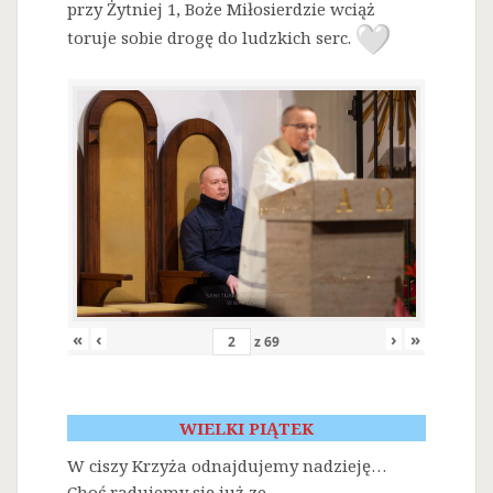
przy Żytniej 1, Boże Miłosierdzie wciąż
toruje sobie drogę do ludzkich serc.
«
‹
›
»
z
69
WIELKI PIĄTEK
W ciszy Krzyża odnajdujemy nadzieję…
Choć radujemy się już ze