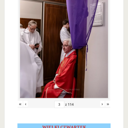
«
‹
›
»
z
114
WIELKI CZWARTEK