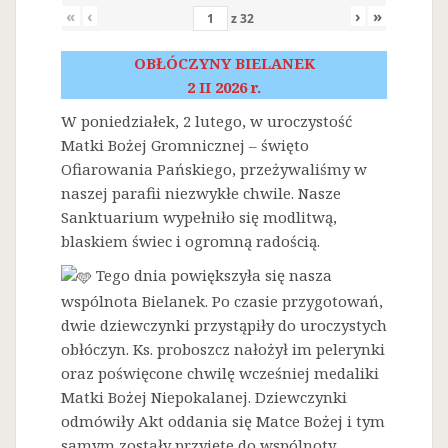
«
‹
›
»
z
32
OBŁÓCZYNY BIELANEK
2 II 2026 r.
W poniedziałek, 2 lutego, w uroczystość
Matki Bożej Gromnicznej – święto
Ofiarowania Pańskiego, przeżywaliśmy w
naszej parafii niezwykłe chwile. Nasze
Sanktuarium wypełniło się modlitwą,
blaskiem świec i ogromną radością.
Tego dnia powiększyła się nasza
wspólnota Bielanek. Po czasie przygotowań,
dwie dziewczynki przystąpiły do uroczystych
obłóczyn. Ks. proboszcz nałożył im pelerynki
oraz poświęcone chwilę wcześniej medaliki
Matki Bożej Niepokalanej. Dziewczynki
odmówiły Akt oddania się Matce Bożej i tym
samym zostały przyjęte do wspólnoty