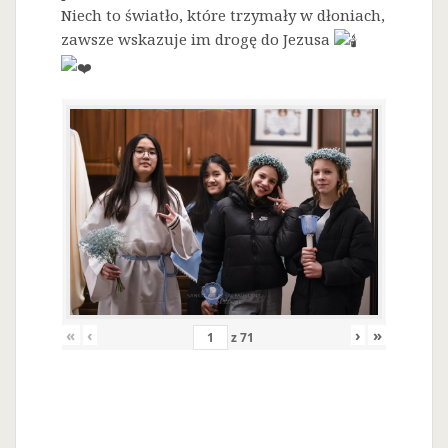
Niech to światło, które trzymały w dłoniach,
zawsze wskazuje im drogę do Jezusa
«
‹
›
»
z
71