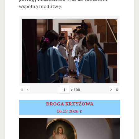
wspólną modlitwę.
«
‹
›
»
z
100
DROGA KRZYŻOWA
06.03.2026 r.