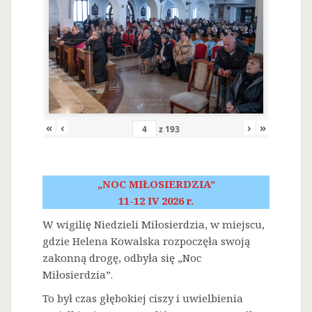
«
‹
›
»
z
193
„NOC MIŁOSIERDZIA”
11-12 IV 2026 r.
W wigilię Niedzieli Miłosierdzia, w miejscu,
gdzie Helena Kowalska rozpoczęła swoją
zakonną drogę, odbyła się „Noc
Miłosierdzia”.
To był czas głębokiej ciszy i uwielbienia