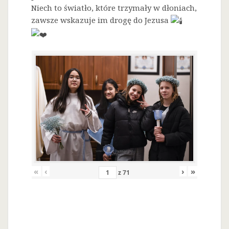
Niech to światło, które trzymały w dłoniach,
zawsze wskazuje im drogę do Jezusa
«
‹
›
»
z
71