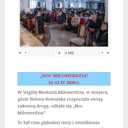
«
‹
›
»
z
193
„NOC MIŁOSIERDZIA”
11-12 IV 2026 r.
W wigilię Niedzieli Miłosierdzia, w miejscu,
gdzie Helena Kowalska rozpoczęła swoją
zakonną drogę, odbyła się „Noc
Miłosierdzia”.
To był czas głębokiej ciszy i uwielbienia