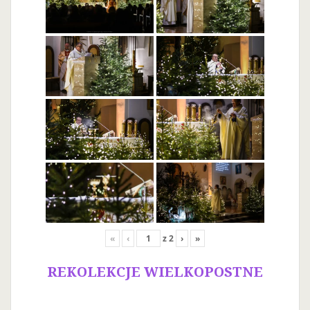
«
‹
z
2
›
»
REKOLEKCJE WIELKOPOSTNE