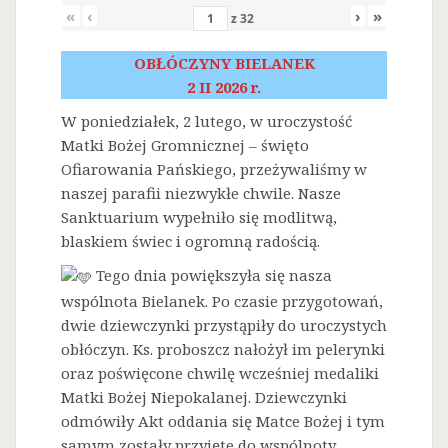
«
‹
›
»
z
32
OBŁÓCZYNY BIELANEK
2 II 2026 r.
W poniedziałek, 2 lutego, w uroczystość
Matki Bożej Gromnicznej – święto
Ofiarowania Pańskiego, przeżywaliśmy w
naszej parafii niezwykłe chwile. Nasze
Sanktuarium wypełniło się modlitwą,
blaskiem świec i ogromną radością.
Tego dnia powiększyła się nasza
wspólnota Bielanek. Po czasie przygotowań,
dwie dziewczynki przystąpiły do uroczystych
obłóczyn. Ks. proboszcz nałożył im pelerynki
oraz poświęcone chwilę wcześniej medaliki
Matki Bożej Niepokalanej. Dziewczynki
odmówiły Akt oddania się Matce Bożej i tym
samym zostały przyjęte do wspólnoty