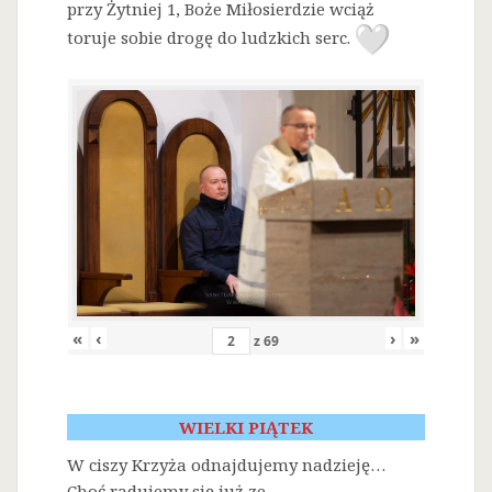
przy Żytniej 1, Boże Miłosierdzie wciąż
toruje sobie drogę do ludzkich serc.
«
‹
›
»
z
69
WIELKI PIĄTEK
W ciszy Krzyża odnajdujemy nadzieję…
Choć radujemy się już ze