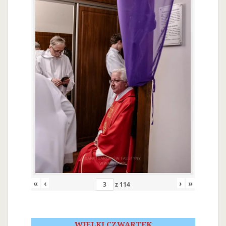
«
‹
›
»
z
114
WIELKI CZWARTEK