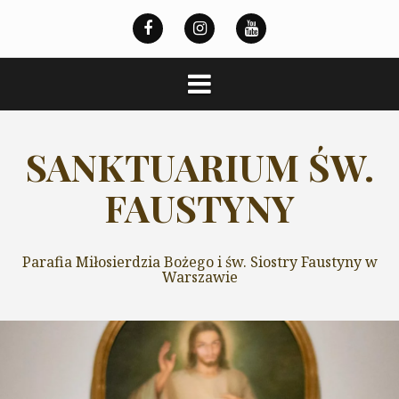
Przeskocz
do
treści
SANKTUARIUM ŚW.
FAUSTYNY
Parafia Miłosierdzia Bożego i św. Siostry Faustyny w
Warszawie