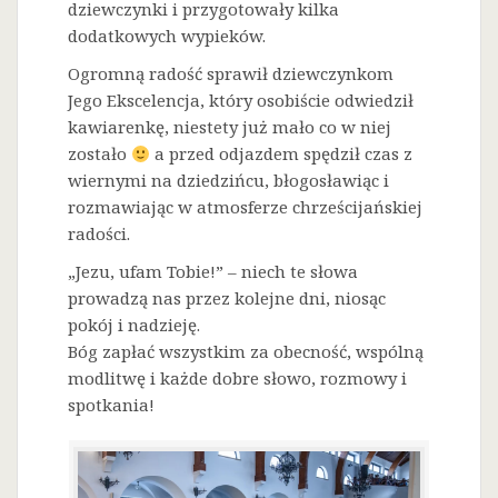
dziewczynki i przygotowały kilka
dodatkowych wypieków.
Ogromną radość sprawił dziewczynkom
Jego Ekscelencja, który osobiście odwiedził
kawiarenkę, niestety już mało co w niej
zostało
a przed odjazdem spędził czas z
wiernymi na dziedzińcu, błogosławiąc i
rozmawiając w atmosferze chrześcijańskiej
radości.
„Jezu, ufam Tobie!” – niech te słowa
prowadzą nas przez kolejne dni, niosąc
pokój i nadzieję.
Bóg zapłać wszystkim za obecność, wspólną
modlitwę i każde dobre słowo, rozmowy i
spotkania!