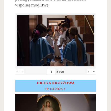
wspólną modlitwę.
«
‹
›
»
z
100
DROGA KRZYŻOWA
06.03.2026 r.