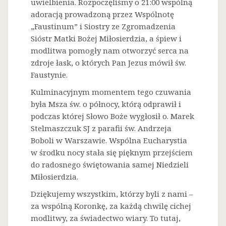
uwielbienia. Rozpoczęliśmy o 21:00 wspólną
adoracją prowadzoną przez Wspólnotę
„Faustinum” i Siostry ze Zgromadzenia
Sióstr Matki Bożej Miłosierdzia, a śpiew i
modlitwa pomogły nam otworzyć serca na
zdroje łask, o których Pan Jezus mówił św.
Faustynie.
Kulminacyjnym momentem tego czuwania
była Msza św. o północy, którą odprawił i
podczas której Słowo Boże wygłosił o. Marek
Stelmaszczuk SJ z parafii św. Andrzeja
Boboli w Warszawie. Wspólna Eucharystia
w środku nocy stała się pięknym przejściem
do radosnego świętowania samej Niedzieli
Miłosierdzia.
Dziękujemy wszystkim, którzy byli z nami –
za wspólną Koronkę, za każdą chwilę cichej
modlitwy, za świadectwo wiary. To tutaj,