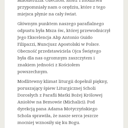
Miłosierdzia. Obecność Sióstr i modlitwa
przypomniały nam o orędziu, które z tego
miejsca płynie na cały świat.
Głównym punktem naszego parafialnego
odpustu była Msza św., której przewodniczył
Jego Ekscelencja Abp Antonio Guido
Filipazzi, Nuncjusz Apostolski w Polsce.
Obecność przedstawiciela Ojca Świętego
była dla nas ogromnym zaszczytem i
znakiem jedności z Kościołem
powszechnym.
Modlitewny klimat liturgii dopełnił piękny,
poruszający śpiew Liturgicznej Scholi
Dorosłych z Parafii Matki Bożej Królowej
Aniołów na Bemowie (Michalici). Pod
dyrekcją pana Adama Motyczyńskiego
Schola sprawiła, że nasze serca jeszcze
mocniej wznosiły się ku Bogu.