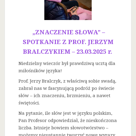
„ZNACZENIE SŁOWA” –
SPOTKANIE Z PROF. JERZYM
BRALCZYKIEM – 23.03.2025 r.
Niedzielny wieczór był prawdziwą ucztą dla
miłośników języka!
Prof. Jerzy Bralczyk, z właściwą sobie swadą,
zabrał nas w fascynującą podróż po świecie
słów – ich znaczeniu, brzmieniu, a nawet
świętości.
Na
pytanie, ile słów jest w języku polskim,
Pan Profesor odpowiedział, że nieskończona
liczba. Istnieje bowiem słowotwórstwo –
możemy nieustannie tworzyć nowe wyrazy.