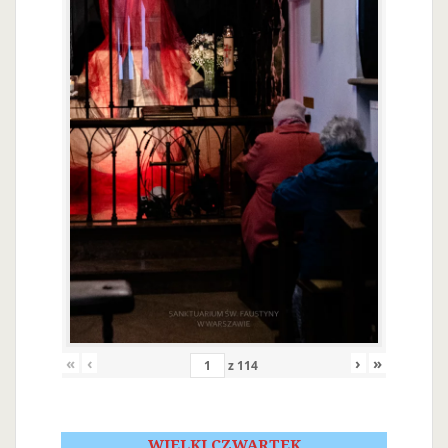
«
‹
›
»
z
114
WIELKI CZWARTEK