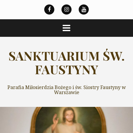
Przeskocz
do
treści
SANKTUARIUM ŚW.
FAUSTYNY
Parafia Miłosierdzia Bożego i św. Siostry Faustyny w
Warszawie