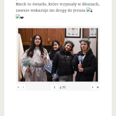
Niech to światło, które trzymały w dłoniach,
zawsze wskazuje im drogę do Jezusa
«
‹
›
»
z
71