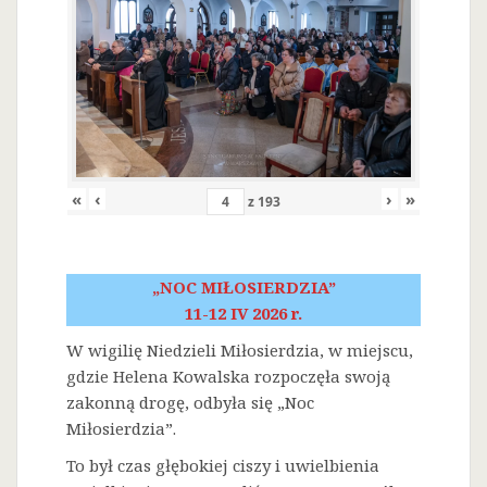
«
‹
›
»
z
193
„NOC MIŁOSIERDZIA”
11-12 IV 2026 r.
W wigilię Niedzieli Miłosierdzia, w miejscu,
gdzie Helena Kowalska rozpoczęła swoją
zakonną drogę, odbyła się „Noc
Miłosierdzia”.
To był czas głębokiej ciszy i uwielbienia