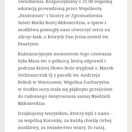
uwielbienia. Rozpoczęliśmy o 21:00 wspólną
adoracją prowadzoną przez Wspólnotę
„Faustinum” i Siostry ze Zgromadzenia
Sióstr Matki Bożej Miłosierdzia, a śpiew i
modlitwa pomogły nam otworzyć serca na
zdroje łask, o których Pan Jezus mówił św.
Faustynie.
Kulminacyjnym momentem tego czuwania
była Msza św. o północy, którą odprawił i
podczas której Słowo Boże wygłosił o. Marek
Stelmaszczuk SJ z parafii św. Andrzeja
Boboli w Warszawie. Wspólna Eucharystia
w środku nocy stała się pięknym przejściem
do radosnego świętowania samej Niedzieli
Miłosierdzia.
Dziękujemy wszystkim, którzy byli z nami –
za wspólną Koronkę, za każdą chwilę cichej
modlitwy, za świadectwo wiary. To tutaj,