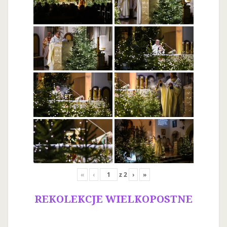
«
‹
z
2
›
»
REKOLEKCJE WIELKOPOSTNE