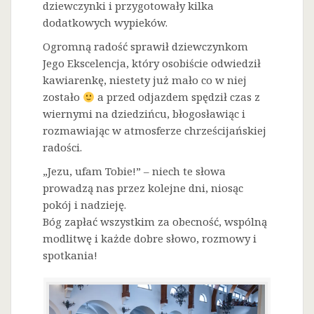
dziewczynki i przygotowały kilka
dodatkowych wypieków.
Ogromną radość sprawił dziewczynkom
Jego Ekscelencja, który osobiście odwiedził
kawiarenkę, niestety już mało co w niej
zostało
a przed odjazdem spędził czas z
wiernymi na dziedzińcu, błogosławiąc i
rozmawiając w atmosferze chrześcijańskiej
radości.
„Jezu, ufam Tobie!” – niech te słowa
prowadzą nas przez kolejne dni, niosąc
pokój i nadzieję.
Bóg zapłać wszystkim za obecność, wspólną
modlitwę i każde dobre słowo, rozmowy i
spotkania!