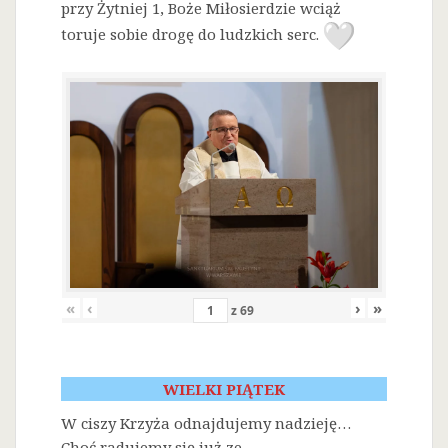
przy Żytniej 1, Boże Miłosierdzie wciąż
toruje sobie drogę do ludzkich serc.
«
‹
›
»
z
69
WIELKI PIĄTEK
W ciszy Krzyża odnajdujemy nadzieję…
Choć radujemy się już ze