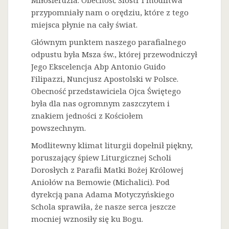
Miłosierdzia. Obecność Sióstr i modlitwa
przypomniały nam o orędziu, które z tego
miejsca płynie na cały świat.
Głównym punktem naszego parafialnego
odpustu była Msza św., której przewodniczył
Jego Ekscelencja Abp Antonio Guido
Filipazzi, Nuncjusz Apostolski w Polsce.
Obecność przedstawiciela Ojca Świętego
była dla nas ogromnym zaszczytem i
znakiem jedności z Kościołem
powszechnym.
Modlitewny klimat liturgii dopełnił piękny,
poruszający śpiew Liturgicznej Scholi
Dorosłych z Parafii Matki Bożej Królowej
Aniołów na Bemowie (Michalici). Pod
dyrekcją pana Adama Motyczyńskiego
Schola sprawiła, że nasze serca jeszcze
mocniej wznosiły się ku Bogu.