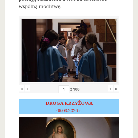
wspólną modlitwę.
«
‹
›
»
z
100
DROGA KRZYŻOWA
06.03.2026 r.