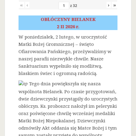
«
‹
›
»
z
32
OBŁÓCZYNY BIELANEK
2 II 2026 r.
W poniedziałek, 2 lutego, w uroczystość
Matki Bożej Gromnicznej – święto
Ofiarowania Pańskiego, przeżywaliśmy w
naszej parafii niezwykłe chwile. Nasze
Sanktuarium wypełniło się modlitwą,
blaskiem świec i ogromną radością.
Tego dnia powiększyła się nasza
wspólnota Bielanek. Po czasie przygotowań,
dwie dziewczynki przystąpiły do uroczystych
obłóczyn. Ks. proboszcz nałożył im pelerynki
oraz poświęcone chwilę wcześniej medaliki
Matki Bożej Niepokalanej. Dziewczynki
odmówiły Akt oddania się Matce Bożej i tym
samym zostały przyjęte do wspólnoty