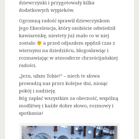
dziewczynki i przygotowały kilka
dodatkowych wypieków.
Ogromną radość sprawił dziewczynkom
Jego Ekscelencja, który osobiście odwiedził
kawiarenkę, niestety już mało co w niej
zostało
a przed odjazdem spędził czas z
wiernymi na dziedzińcu, błogosławiąc i
rozmawiając w atmosferze chrześcijańskiej
radości.
„Jezu, ufam Tobie!” – niech te słowa
prowadzą nas przez kolejne dni, niosąc
pokój i nadzieję.
Bóg zapłać wszystkim za obecność, wspólną
modlitwę i każde dobre słowo, rozmowy i
spotkania!