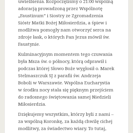
uwielbienia. Rozpoczęliśmy o 21:00 wspólną
adoracją prowadzoną przez Wspólnotę
„Faustinum” i Siostry ze Zgromadzenia
Sióstr Matki Bożej Miłosierdzia, a śpiew i
modlitwa pomogły nam otworzyć serca na
zdroje łask, o których Pan Jezus mówił św.
Faustynie.
Kulminacyjnym momentem tego czuwania
była Msza św. o północy, którą odprawił i
podczas której Słowo Boże wygłosił o. Marek
Stelmaszczuk SJ z parafii św. Andrzeja
Boboli w Warszawie. Wspólna Eucharystia
w środku nocy stała się pięknym przejściem
do radosnego świętowania samej Niedzieli
Miłosierdzia.
Dziękujemy wszystkim, którzy byli z nami –
za wspólną Koronkę, za każdą chwilę cichej
modlitwy, za świadectwo wiary. To tutaj,