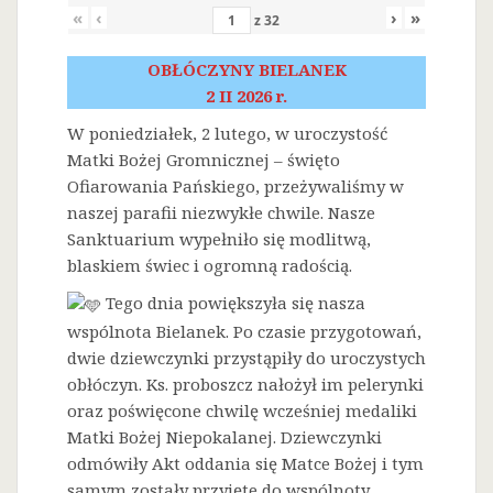
«
‹
›
»
z
32
OBŁÓCZYNY BIELANEK
2 II 2026 r.
W poniedziałek, 2 lutego, w uroczystość
Matki Bożej Gromnicznej – święto
Ofiarowania Pańskiego, przeżywaliśmy w
naszej parafii niezwykłe chwile. Nasze
Sanktuarium wypełniło się modlitwą,
blaskiem świec i ogromną radością.
Tego dnia powiększyła się nasza
wspólnota Bielanek. Po czasie przygotowań,
dwie dziewczynki przystąpiły do uroczystych
obłóczyn. Ks. proboszcz nałożył im pelerynki
oraz poświęcone chwilę wcześniej medaliki
Matki Bożej Niepokalanej. Dziewczynki
odmówiły Akt oddania się Matce Bożej i tym
samym zostały przyjęte do wspólnoty