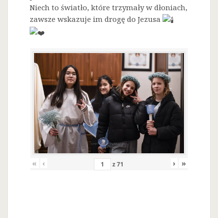
Niech to światło, które trzymały w dłoniach,
zawsze wskazuje im drogę do Jezusa
«
‹
›
»
z
71