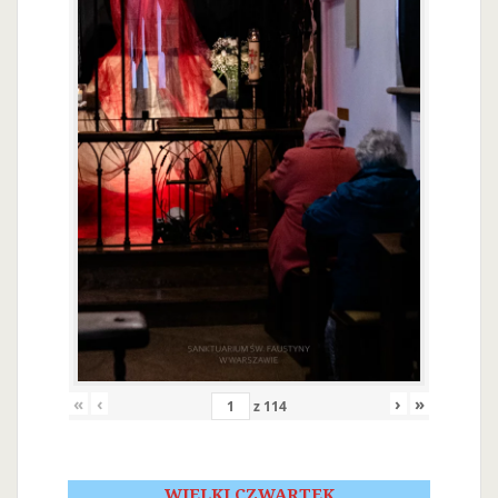
«
‹
›
»
z
114
WIELKI CZWARTEK