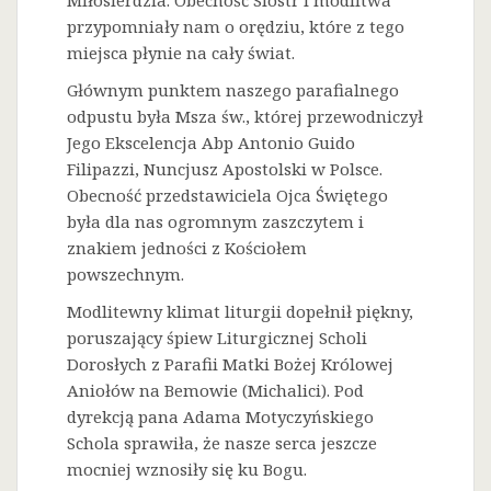
Miłosierdzia. Obecność Sióstr i modlitwa
przypomniały nam o orędziu, które z tego
miejsca płynie na cały świat.
Głównym punktem naszego parafialnego
odpustu była Msza św., której przewodniczył
Jego Ekscelencja Abp Antonio Guido
Filipazzi, Nuncjusz Apostolski w Polsce.
Obecność przedstawiciela Ojca Świętego
była dla nas ogromnym zaszczytem i
znakiem jedności z Kościołem
powszechnym.
Modlitewny klimat liturgii dopełnił piękny,
poruszający śpiew Liturgicznej Scholi
Dorosłych z Parafii Matki Bożej Królowej
Aniołów na Bemowie (Michalici). Pod
dyrekcją pana Adama Motyczyńskiego
Schola sprawiła, że nasze serca jeszcze
mocniej wznosiły się ku Bogu.