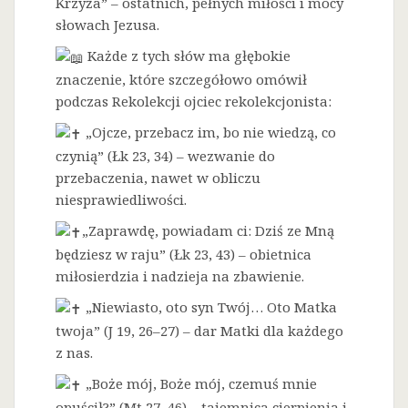
Krzyża” – ostatnich, pełnych miłości i mocy
słowach Jezusa.
Każde z tych słów ma głębokie
znaczenie, które szczegółowo omówił
podczas Rekolekcji ojciec rekolekcjonista:
„Ojcze, przebacz im, bo nie wiedzą, co
czynią” (Łk 23, 34) – wezwanie do
przebaczenia, nawet w obliczu
niesprawiedliwości.
„Zaprawdę, powiadam ci: Dziś ze Mną
będziesz w raju” (Łk 23, 43) – obietnica
miłosierdzia i nadzieja na zbawienie.
„Niewiasto, oto syn Twój… Oto Matka
twoja” (J 19, 26–27) – dar Matki dla każdego
z nas.
„Boże mój, Boże mój, czemuś mnie
opuścił?” (Mt 27, 46) – tajemnica cierpienia i