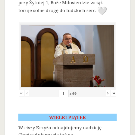
przy Żytniej 1, Boże Miłosierdzie wciąż
toruje sobie drogę do ludzkich serc.
«
‹
›
»
z
69
WIELKI PIĄTEK
W ciszy Krzyża odnajdujemy nadzieję…
Choć radujemy się już ze