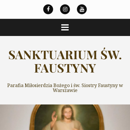
Przeskocz
do
treści
SANKTUARIUM ŚW.
FAUSTYNY
Parafia Miłosierdzia Bożego i św. Siostry Faustyny w
Warszawie