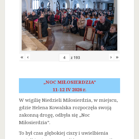
«
‹
›
»
z
193
„NOC MIŁOSIERDZIA”
11-12 IV 2026 r.
W wigilię Niedzieli Miłosierdzia, w miejscu,
gdzie Helena Kowalska rozpoczęła swoją
zakonną drogę, odbyła się „Noc
Miłosierdzia”.
To był czas głębokiej ciszy i uwielbienia