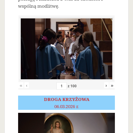
wspólną modlitwę.
«
‹
›
»
z
100
DROGA KRZYŻOWA
06.03.2026 r.