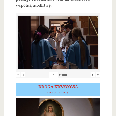
wspólną modlitwę.
«
‹
›
»
z
100
DROGA KRZYŻOWA
06.03.2026 r.