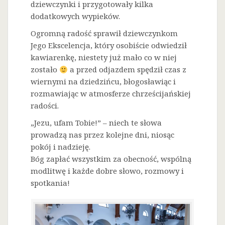
dziewczynki i przygotowały kilka
dodatkowych wypieków.
Ogromną radość sprawił dziewczynkom
Jego Ekscelencja, który osobiście odwiedził
kawiarenkę, niestety już mało co w niej
zostało
a przed odjazdem spędził czas z
wiernymi na dziedzińcu, błogosławiąc i
rozmawiając w atmosferze chrześcijańskiej
radości.
„Jezu, ufam Tobie!” – niech te słowa
prowadzą nas przez kolejne dni, niosąc
pokój i nadzieję.
Bóg zapłać wszystkim za obecność, wspólną
modlitwę i każde dobre słowo, rozmowy i
spotkania!