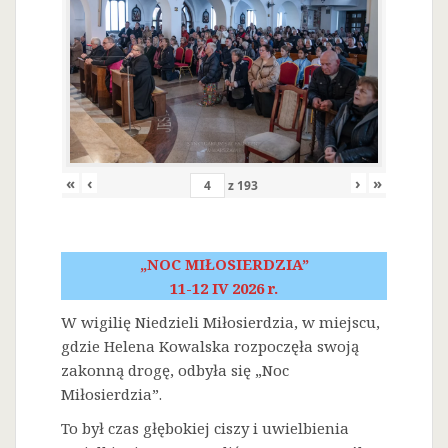
«
‹
›
»
z
193
„NOC MIŁOSIERDZIA”
11-12 IV 2026 r.
W wigilię Niedzieli Miłosierdzia, w miejscu,
gdzie Helena Kowalska rozpoczęła swoją
zakonną drogę, odbyła się „Noc
Miłosierdzia”.
To był czas głębokiej ciszy i uwielbienia