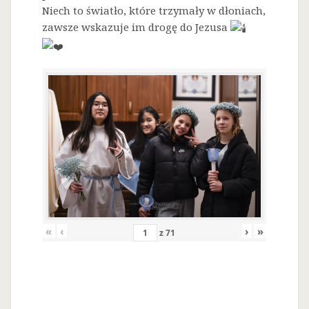
Niech to światło, które trzymały w dłoniach,
zawsze wskazuje im drogę do Jezusa
«
‹
›
»
z
71