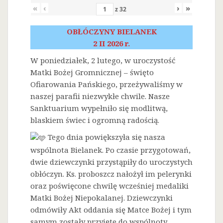
«
‹
›
»
z
32
OBŁÓCZYNY BIELANEK
2 II 2026 r.
W poniedziałek, 2 lutego, w uroczystość
Matki Bożej Gromnicznej – święto
Ofiarowania Pańskiego, przeżywaliśmy w
naszej parafii niezwykłe chwile. Nasze
Sanktuarium wypełniło się modlitwą,
blaskiem świec i ogromną radością.
Tego dnia powiększyła się nasza
wspólnota Bielanek. Po czasie przygotowań,
dwie dziewczynki przystąpiły do uroczystych
obłóczyn. Ks. proboszcz nałożył im pelerynki
oraz poświęcone chwilę wcześniej medaliki
Matki Bożej Niepokalanej. Dziewczynki
odmówiły Akt oddania się Matce Bożej i tym
samym zostały przyjęte do wspólnoty