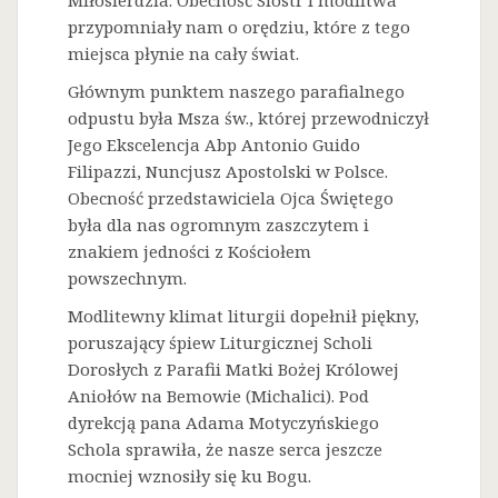
Miłosierdzia. Obecność Sióstr i modlitwa
przypomniały nam o orędziu, które z tego
miejsca płynie na cały świat.
Głównym punktem naszego parafialnego
odpustu była Msza św., której przewodniczył
Jego Ekscelencja Abp Antonio Guido
Filipazzi, Nuncjusz Apostolski w Polsce.
Obecność przedstawiciela Ojca Świętego
była dla nas ogromnym zaszczytem i
znakiem jedności z Kościołem
powszechnym.
Modlitewny klimat liturgii dopełnił piękny,
poruszający śpiew Liturgicznej Scholi
Dorosłych z Parafii Matki Bożej Królowej
Aniołów na Bemowie (Michalici). Pod
dyrekcją pana Adama Motyczyńskiego
Schola sprawiła, że nasze serca jeszcze
mocniej wznosiły się ku Bogu.