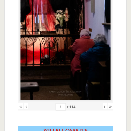
«
‹
›
»
z
114
WIELKI CZWARTEK