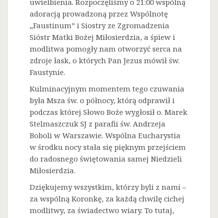
uwielbienia. Rozpoczęliśmy o 21:00 wspólną
adoracją prowadzoną przez Wspólnotę
„Faustinum” i Siostry ze Zgromadzenia
Sióstr Matki Bożej Miłosierdzia, a śpiew i
modlitwa pomogły nam otworzyć serca na
zdroje łask, o których Pan Jezus mówił św.
Faustynie.
Kulminacyjnym momentem tego czuwania
była Msza św. o północy, którą odprawił i
podczas której Słowo Boże wygłosił o. Marek
Stelmaszczuk SJ z parafii św. Andrzeja
Boboli w Warszawie. Wspólna Eucharystia
w środku nocy stała się pięknym przejściem
do radosnego świętowania samej Niedzieli
Miłosierdzia.
Dziękujemy wszystkim, którzy byli z nami –
za wspólną Koronkę, za każdą chwilę cichej
modlitwy, za świadectwo wiary. To tutaj,