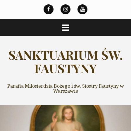
Przeskocz
do
treści
SANKTUARIUM ŚW.
FAUSTYNY
Parafia Miłosierdzia Bożego i św. Siostry Faustyny w
Warszawie