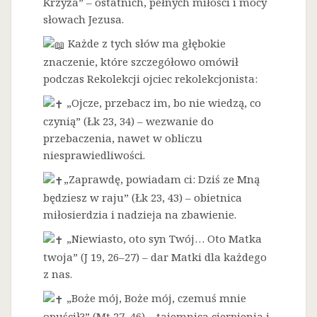
Krzyża” – ostatnich, pełnych miłości i mocy
słowach Jezusa.
Każde z tych słów ma głębokie
znaczenie, które szczegółowo omówił
podczas Rekolekcji ojciec rekolekcjonista:
„Ojcze, przebacz im, bo nie wiedzą, co
czynią” (Łk 23, 34) – wezwanie do
przebaczenia, nawet w obliczu
niesprawiedliwości.
„Zaprawdę, powiadam ci: Dziś ze Mną
będziesz w raju” (Łk 23, 43) – obietnica
miłosierdzia i nadzieja na zbawienie.
„Niewiasto, oto syn Twój… Oto Matka
twoja” (J 19, 26–27) – dar Matki dla każdego
z nas.
„Boże mój, Boże mój, czemuś mnie
opuścił?” (Mt 27, 46) – tajemnica cierpienia i