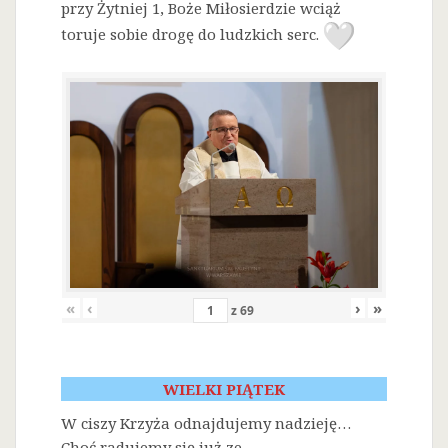
przy Żytniej 1, Boże Miłosierdzie wciąż
toruje sobie drogę do ludzkich serc.
«
‹
›
»
z
69
WIELKI PIĄTEK
W ciszy Krzyża odnajdujemy nadzieję…
Choć radujemy się już ze