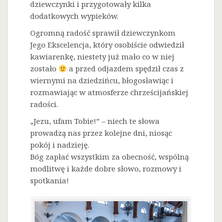
dziewczynki i przygotowały kilka
dodatkowych wypieków.
Ogromną radość sprawił dziewczynkom
Jego Ekscelencja, który osobiście odwiedził
kawiarenkę, niestety już mało co w niej
zostało
a przed odjazdem spędził czas z
wiernymi na dziedzińcu, błogosławiąc i
rozmawiając w atmosferze chrześcijańskiej
radości.
„Jezu, ufam Tobie!” – niech te słowa
prowadzą nas przez kolejne dni, niosąc
pokój i nadzieję.
Bóg zapłać wszystkim za obecność, wspólną
modlitwę i każde dobre słowo, rozmowy i
spotkania!