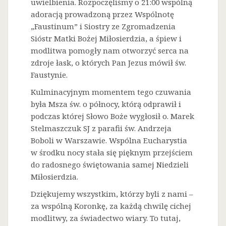
uwielbienia. Rozpoczęliśmy o 21:00 wspólną
adoracją prowadzoną przez Wspólnotę
„Faustinum” i Siostry ze Zgromadzenia
Sióstr Matki Bożej Miłosierdzia, a śpiew i
modlitwa pomogły nam otworzyć serca na
zdroje łask, o których Pan Jezus mówił św.
Faustynie.
Kulminacyjnym momentem tego czuwania
była Msza św. o północy, którą odprawił i
podczas której Słowo Boże wygłosił o. Marek
Stelmaszczuk SJ z parafii św. Andrzeja
Boboli w Warszawie. Wspólna Eucharystia
w środku nocy stała się pięknym przejściem
do radosnego świętowania samej Niedzieli
Miłosierdzia.
Dziękujemy wszystkim, którzy byli z nami –
za wspólną Koronkę, za każdą chwilę cichej
modlitwy, za świadectwo wiary. To tutaj,