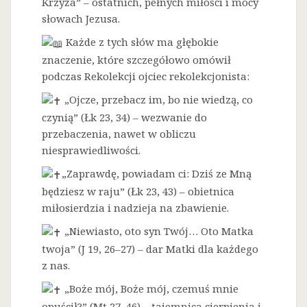
Krzyża” – ostatnich, pełnych miłości i mocy
słowach Jezusa.
Każde z tych słów ma głębokie
znaczenie, które szczegółowo omówił
podczas Rekolekcji ojciec rekolekcjonista:
„Ojcze, przebacz im, bo nie wiedzą, co
czynią” (Łk 23, 34) – wezwanie do
przebaczenia, nawet w obliczu
niesprawiedliwości.
„Zaprawdę, powiadam ci: Dziś ze Mną
będziesz w raju” (Łk 23, 43) – obietnica
miłosierdzia i nadzieja na zbawienie.
„Niewiasto, oto syn Twój… Oto Matka
twoja” (J 19, 26–27) – dar Matki dla każdego
z nas.
„Boże mój, Boże mój, czemuś mnie
opuścił?” (Mt 27, 46) – tajemnica cierpienia i