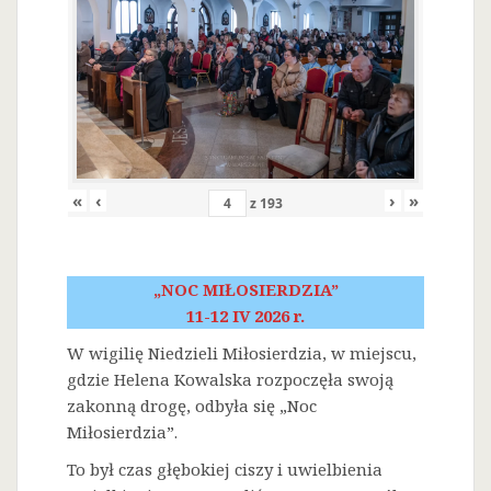
«
‹
›
»
z
193
„NOC MIŁOSIERDZIA”
11-12 IV 2026 r.
W wigilię Niedzieli Miłosierdzia, w miejscu,
gdzie Helena Kowalska rozpoczęła swoją
zakonną drogę, odbyła się „Noc
Miłosierdzia”.
To był czas głębokiej ciszy i uwielbienia