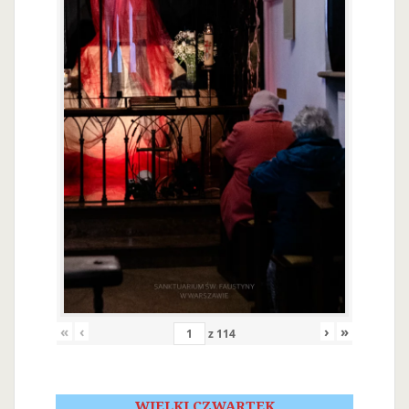
«
‹
›
»
z
114
WIELKI CZWARTEK