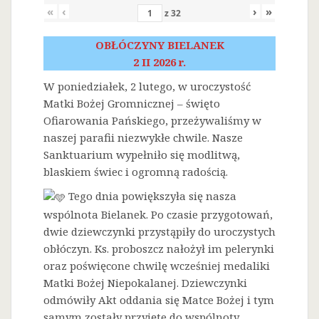
«
‹
›
»
z
32
OBŁÓCZYNY BIELANEK
2 II 2026 r.
W poniedziałek, 2 lutego, w uroczystość
Matki Bożej Gromnicznej – święto
Ofiarowania Pańskiego, przeżywaliśmy w
naszej parafii niezwykłe chwile. Nasze
Sanktuarium wypełniło się modlitwą,
blaskiem świec i ogromną radością.
Tego dnia powiększyła się nasza
wspólnota Bielanek. Po czasie przygotowań,
dwie dziewczynki przystąpiły do uroczystych
obłóczyn. Ks. proboszcz nałożył im pelerynki
oraz poświęcone chwilę wcześniej medaliki
Matki Bożej Niepokalanej. Dziewczynki
odmówiły Akt oddania się Matce Bożej i tym
samym zostały przyjęte do wspólnoty