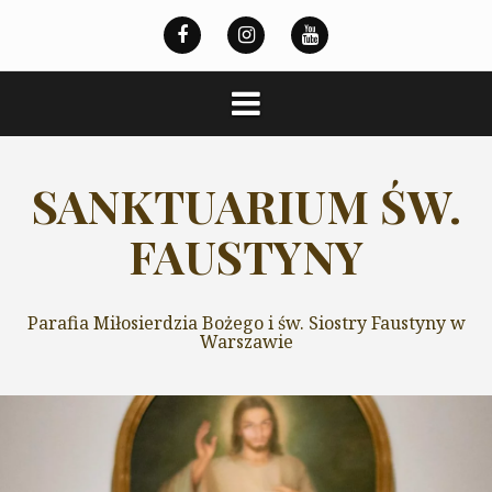
Przeskocz
do
treści
SANKTUARIUM ŚW.
FAUSTYNY
Parafia Miłosierdzia Bożego i św. Siostry Faustyny w
Warszawie