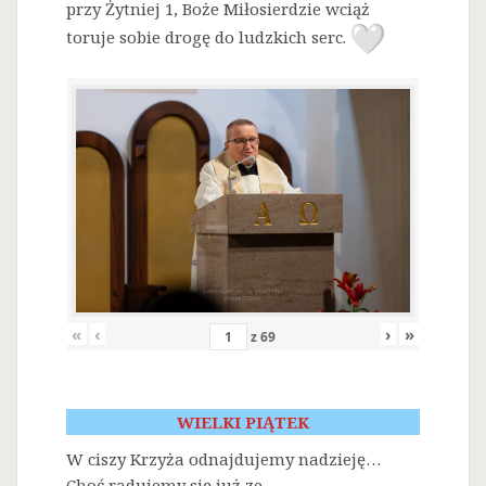
przy Żytniej 1, Boże Miłosierdzie wciąż
toruje sobie drogę do ludzkich serc.
«
‹
›
»
z
69
WIELKI PIĄTEK
W ciszy Krzyża odnajdujemy nadzieję…
Choć radujemy się już ze