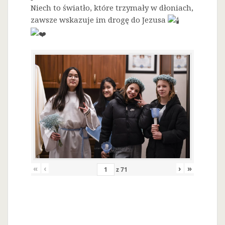
Niech to światło, które trzymały w dłoniach,
zawsze wskazuje im drogę do Jezusa
«
‹
›
»
z
71