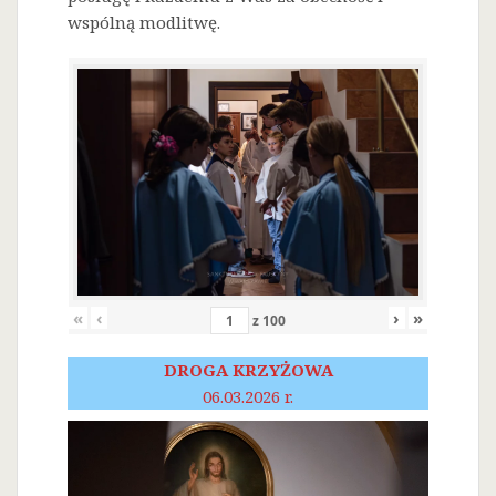
wspólną modlitwę.
«
‹
›
»
z
100
DROGA KRZYŻOWA
06.03.2026 r.