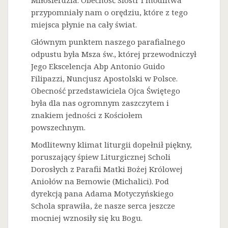
Miłosierdzia. Obecność Sióstr i modlitwa
przypomniały nam o orędziu, które z tego
miejsca płynie na cały świat.
Głównym punktem naszego parafialnego
odpustu była Msza św., której przewodniczył
Jego Ekscelencja Abp Antonio Guido
Filipazzi, Nuncjusz Apostolski w Polsce.
Obecność przedstawiciela Ojca Świętego
była dla nas ogromnym zaszczytem i
znakiem jedności z Kościołem
powszechnym.
Modlitewny klimat liturgii dopełnił piękny,
poruszający śpiew Liturgicznej Scholi
Dorosłych z Parafii Matki Bożej Królowej
Aniołów na Bemowie (Michalici). Pod
dyrekcją pana Adama Motyczyńskiego
Schola sprawiła, że nasze serca jeszcze
mocniej wznosiły się ku Bogu.