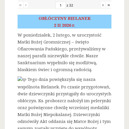
«
‹
›
»
z
32
OBŁÓCZYNY BIELANEK
2 II 2026 r.
W poniedziałek, 2 lutego, w uroczystość
Matki Bożej Gromnicznej – święto
Ofiarowania Pańskiego, przeżywaliśmy w
naszej parafii niezwykłe chwile. Nasze
Sanktuarium wypełniło się modlitwą,
blaskiem świec i ogromną radością.
Tego dnia powiększyła się nasza
wspólnota Bielanek. Po czasie przygotowań,
dwie dziewczynki przystąpiły do uroczystych
obłóczyn. Ks. proboszcz nałożył im pelerynki
oraz poświęcone chwilę wcześniej medaliki
Matki Bożej Niepokalanej. Dziewczynki
odmówiły Akt oddania się Matce Bożej i tym
samym zostały przyjęte do wspólnoty