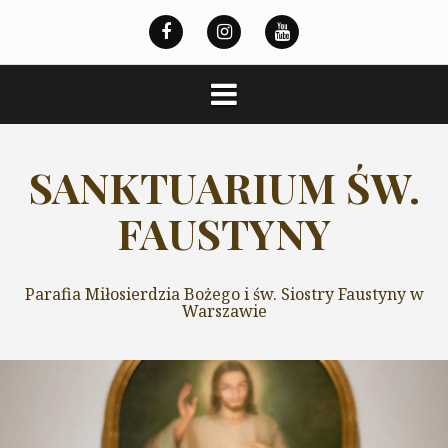
Przeskocz
do
treści
SANKTUARIUM ŚW.
FAUSTYNY
Parafia Miłosierdzia Bożego i św. Siostry Faustyny w
Warszawie