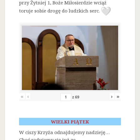
przy Żytniej 1, Boże Miłosierdzie wciąż
toruje sobie drogę do ludzkich serc.
«
‹
›
»
z
69
WIELKI PIĄTEK
W ciszy Krzyża odnajdujemy nadzieję…
Choć radujemy się już ze