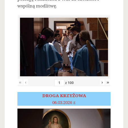
wspólną modlitwę.
«
‹
›
»
z
100
DROGA KRZYŻOWA
06.03.2026 r.