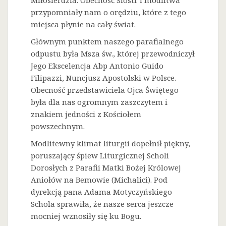
Miłosierdzia. Obecność Sióstr i modlitwa
przypomniały nam o orędziu, które z tego
miejsca płynie na cały świat.
Głównym punktem naszego parafialnego
odpustu była Msza św., której przewodniczył
Jego Ekscelencja Abp Antonio Guido
Filipazzi, Nuncjusz Apostolski w Polsce.
Obecność przedstawiciela Ojca Świętego
była dla nas ogromnym zaszczytem i
znakiem jedności z Kościołem
powszechnym.
Modlitewny klimat liturgii dopełnił piękny,
poruszający śpiew Liturgicznej Scholi
Dorosłych z Parafii Matki Bożej Królowej
Aniołów na Bemowie (Michalici). Pod
dyrekcją pana Adama Motyczyńskiego
Schola sprawiła, że nasze serca jeszcze
mocniej wznosiły się ku Bogu.