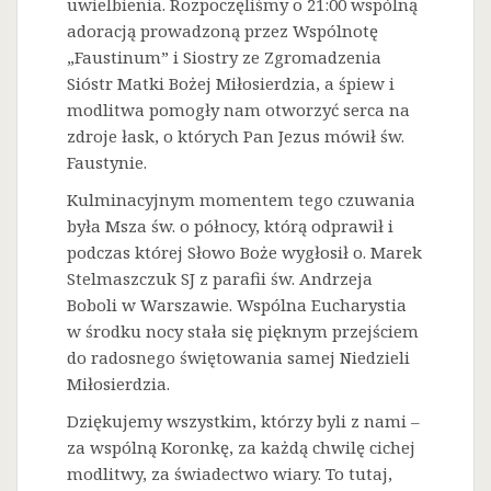
uwielbienia. Rozpoczęliśmy o 21:00 wspólną
adoracją prowadzoną przez Wspólnotę
„Faustinum” i Siostry ze Zgromadzenia
Sióstr Matki Bożej Miłosierdzia, a śpiew i
modlitwa pomogły nam otworzyć serca na
zdroje łask, o których Pan Jezus mówił św.
Faustynie.
Kulminacyjnym momentem tego czuwania
była Msza św. o północy, którą odprawił i
podczas której Słowo Boże wygłosił o. Marek
Stelmaszczuk SJ z parafii św. Andrzeja
Boboli w Warszawie. Wspólna Eucharystia
w środku nocy stała się pięknym przejściem
do radosnego świętowania samej Niedzieli
Miłosierdzia.
Dziękujemy wszystkim, którzy byli z nami –
za wspólną Koronkę, za każdą chwilę cichej
modlitwy, za świadectwo wiary. To tutaj,