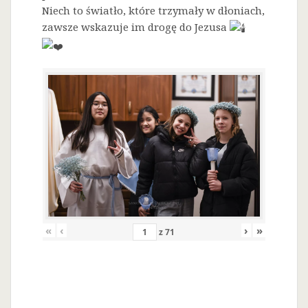
Niech to światło, które trzymały w dłoniach,
zawsze wskazuje im drogę do Jezusa
«
‹
›
»
z
71