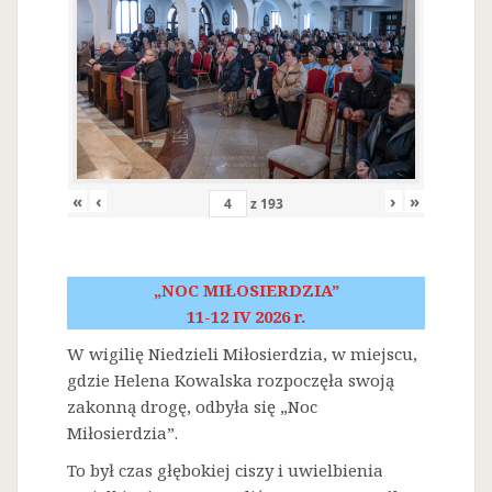
«
‹
›
»
z
193
„NOC MIŁOSIERDZIA”
11-12 IV 2026 r.
W wigilię Niedzieli Miłosierdzia, w miejscu,
gdzie Helena Kowalska rozpoczęła swoją
zakonną drogę, odbyła się „Noc
Miłosierdzia”.
To był czas głębokiej ciszy i uwielbienia