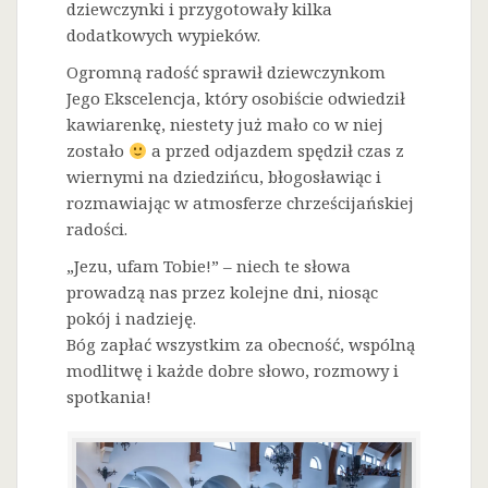
dziewczynki i przygotowały kilka
dodatkowych wypieków.
Ogromną radość sprawił dziewczynkom
Jego Ekscelencja, który osobiście odwiedził
kawiarenkę, niestety już mało co w niej
zostało
a przed odjazdem spędził czas z
wiernymi na dziedzińcu, błogosławiąc i
rozmawiając w atmosferze chrześcijańskiej
radości.
„Jezu, ufam Tobie!” – niech te słowa
prowadzą nas przez kolejne dni, niosąc
pokój i nadzieję.
Bóg zapłać wszystkim za obecność, wspólną
modlitwę i każde dobre słowo, rozmowy i
spotkania!