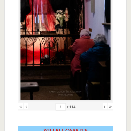
«
‹
›
»
z
114
WIELKI CZWARTEK