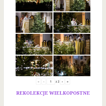
«
‹
z
2
›
»
REKOLEKCJE WIELKOPOSTNE