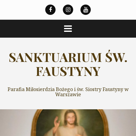
Przeskocz
do
treści
SANKTUARIUM ŚW.
FAUSTYNY
Parafia Miłosierdzia Bożego i św. Siostry Faustyny w
Warszawie