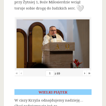
przy Żytniej 1, Boże Miłosierdzie wciąż
toruje sobie drogę do ludzkich serc.
«
‹
›
»
z
69
WIELKI PIĄTEK
W ciszy Krzyża odnajdujemy nadzieję…
Choć radujemy się już ze