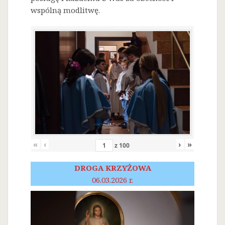
wspólną modlitwę.
«
‹
›
»
z
100
DROGA KRZYŻOWA
06.03.2026 r.