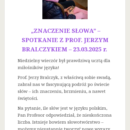
„ZNACZENIE SŁOWA” –
SPOTKANIE Z PROF. JERZYM
BRALCZYKIEM – 23.03.2025 r.
Niedzielny wieczór był prawdziwą ucztą dla
miłośników języka!
Prof. Jerzy Bralczyk, z właściwą sobie swadą,
zabrał nas w fascynującą podróż po świecie
słów – ich znaczeniu, brzmieniu, a nawet
świętości.
Na
pytanie, ile słów jest w języku polskim,
Pan Profesor odpowiedział, że nieskończona
liczba. Istnieje bowiem słowotwórstwo –
możemy nieustannie tworzyć nowe wyrazy.