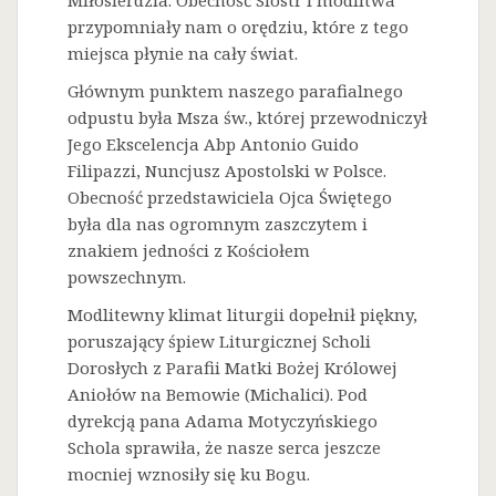
Miłosierdzia. Obecność Sióstr i modlitwa
przypomniały nam o orędziu, które z tego
miejsca płynie na cały świat.
Głównym punktem naszego parafialnego
odpustu była Msza św., której przewodniczył
Jego Ekscelencja Abp Antonio Guido
Filipazzi, Nuncjusz Apostolski w Polsce.
Obecność przedstawiciela Ojca Świętego
była dla nas ogromnym zaszczytem i
znakiem jedności z Kościołem
powszechnym.
Modlitewny klimat liturgii dopełnił piękny,
poruszający śpiew Liturgicznej Scholi
Dorosłych z Parafii Matki Bożej Królowej
Aniołów na Bemowie (Michalici). Pod
dyrekcją pana Adama Motyczyńskiego
Schola sprawiła, że nasze serca jeszcze
mocniej wznosiły się ku Bogu.