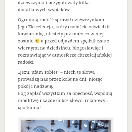
dziewczynki i przygotowały kilka
dodatkowych wypieków.
Ogromną radość sprawił dziewczynkom
Jego Ekscelencja, który osobiście odwiedził
kawiarenkę, niestety już mało co w niej
zostało
a przed odjazdem spędził czas z
wiernymi na dziedzińcu, błogosławiąc i
rozmawiając w atmosferze chrześcijańskiej
radości.
„Jezu, ufam Tobie!” – niech te słowa
prowadzą nas przez kolejne dni, niosąc
pokój i nadzieję.
Bóg zapłać wszystkim za obecność, wspólną
modlitwę i każde dobre słowo, rozmowy i
spotkania!