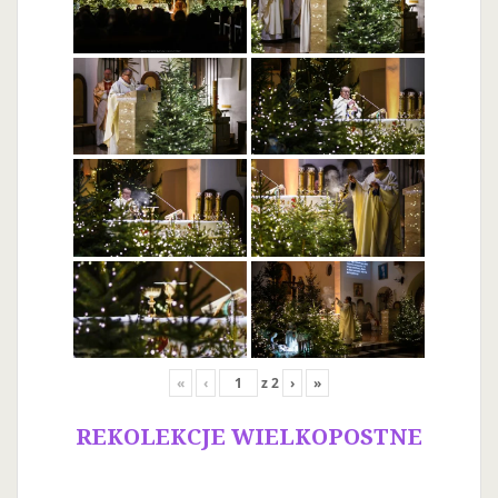
«
‹
z
2
›
»
REKOLEKCJE WIELKOPOSTNE