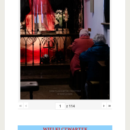
«
‹
›
»
z
114
WIELKI CZWARTEK