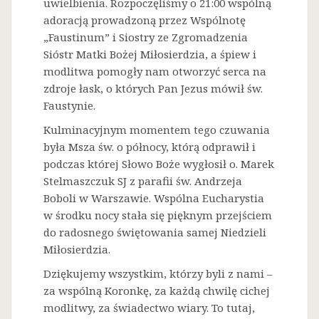
uwielbienia. Rozpoczęliśmy o 21:00 wspólną
adoracją prowadzoną przez Wspólnotę
„Faustinum” i Siostry ze Zgromadzenia
Sióstr Matki Bożej Miłosierdzia, a śpiew i
modlitwa pomogły nam otworzyć serca na
zdroje łask, o których Pan Jezus mówił św.
Faustynie.
Kulminacyjnym momentem tego czuwania
była Msza św. o północy, którą odprawił i
podczas której Słowo Boże wygłosił o. Marek
Stelmaszczuk SJ z parafii św. Andrzeja
Boboli w Warszawie. Wspólna Eucharystia
w środku nocy stała się pięknym przejściem
do radosnego świętowania samej Niedzieli
Miłosierdzia.
Dziękujemy wszystkim, którzy byli z nami –
za wspólną Koronkę, za każdą chwilę cichej
modlitwy, za świadectwo wiary. To tutaj,