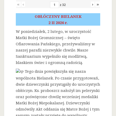
«
‹
›
»
z
32
OBŁÓCZYNY BIELANEK
2 II 2026 r.
W poniedziałek, 2 lutego, w uroczystość
Matki Bożej Gromnicznej – święto
Ofiarowania Pańskiego, przeżywaliśmy w
naszej parafii niezwykłe chwile. Nasze
Sanktuarium wypełniło się modlitwą,
blaskiem świec i ogromną radością.
Tego dnia powiększyła się nasza
wspólnota Bielanek. Po czasie przygotowań,
dwie dziewczynki przystąpiły do uroczystych
obłóczyn. Ks. proboszcz nałożył im pelerynki
oraz poświęcone chwilę wcześniej medaliki
Matki Bożej Niepokalanej. Dziewczynki
odmówiły Akt oddania się Matce Bożej i tym
samym zostały przyjęte do wspólnoty