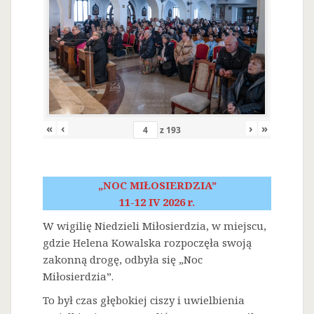
«
‹
›
»
z
193
„NOC MIŁOSIERDZIA”
11-12 IV 2026 r.
W wigilię Niedzieli Miłosierdzia, w miejscu,
gdzie Helena Kowalska rozpoczęła swoją
zakonną drogę, odbyła się „Noc
Miłosierdzia”.
To był czas głębokiej ciszy i uwielbienia