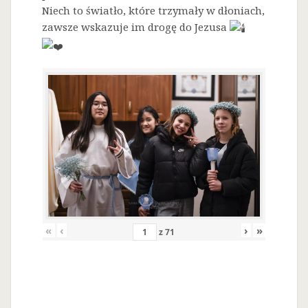
Niech to światło, które trzymały w dłoniach,
zawsze wskazuje im drogę do Jezusa
«
‹
›
»
z
71