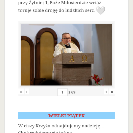
przy Żytniej 1, Boże Miłosierdzie wciąż
toruje sobie drogę do ludzkich serc.
«
‹
›
»
z
69
WIELKI PIĄTEK
W ciszy Krzyża odnajdujemy nadzieję…
Choć radujemy się już ze