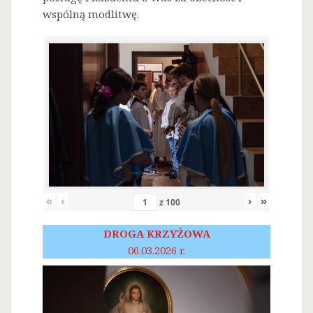
wspólną modlitwę.
«
‹
›
»
z
100
DROGA KRZYŻOWA
06.03.2026 r.