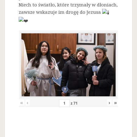
Niech to światło, które trzymały w dłoniach,
zawsze wskazuje im drogę do Jezusa
«
‹
›
»
z
71