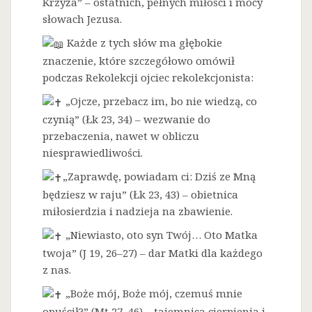
Krzyża” – ostatnich, pełnych miłości i mocy
słowach Jezusa.
Każde z tych słów ma głębokie
znaczenie, które szczegółowo omówił
podczas Rekolekcji ojciec rekolekcjonista:
„Ojcze, przebacz im, bo nie wiedzą, co
czynią” (Łk 23, 34) – wezwanie do
przebaczenia, nawet w obliczu
niesprawiedliwości.
„Zaprawdę, powiadam ci: Dziś ze Mną
będziesz w raju” (Łk 23, 43) – obietnica
miłosierdzia i nadzieja na zbawienie.
„Niewiasto, oto syn Twój… Oto Matka
twoja” (J 19, 26–27) – dar Matki dla każdego
z nas.
„Boże mój, Boże mój, czemuś mnie
opuścił?” (Mt 27, 46) – tajemnica cierpienia i