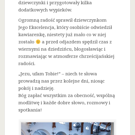
dziewczynki i przygotowały kilka
dodatkowych wypieków.
Ogromną radość sprawił dziewczynkom
Jego Ekscelencja, który osobiście odwiedził
kawiarenkę, niestety już mało co w niej
zostało
a przed odjazdem spędził czas z
wiernymi na dziedzińcu, błogosławiąc i
rozmawiając w atmosferze chrześcijańskiej
radości.
„Jezu, ufam Tobie!” – niech te słowa
prowadzą nas przez kolejne dni, niosąc
pokój i nadzieję.
Bóg zapłać wszystkim za obecność, wspólną
modlitwę i każde dobre słowo, rozmowy i
spotkania!