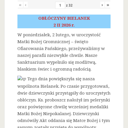
«
‹
›
»
z
32
OBŁÓCZYNY BIELANEK
2 II 2026 r.
W poniedziałek, 2 lutego, w uroczystość
Matki Bożej Gromnicznej – święto
Ofiarowania Pańskiego, przeżywaliśmy w
naszej parafii niezwykłe chwile. Nasze
Sanktuarium wypełniło się modlitwą,
blaskiem świec i ogromną radością.
Tego dnia powiększyła się nasza
wspólnota Bielanek. Po czasie przygotowań,
dwie dziewczynki przystąpiły do uroczystych
obłóczyn. Ks. proboszcz nałożył im pelerynki
oraz poświęcone chwilę wcześniej medaliki
Matki Bożej Niepokalanej. Dziewczynki
odmówiły Akt oddania się Matce Bożej i tym
samym zostały przyjęte do wspólnoty