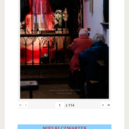
«
‹
›
»
z
114
WIELKI CZWARTEK