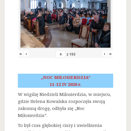
«
‹
›
»
z
193
„NOC MIŁOSIERDZIA”
11-12 IV 2026 r.
W wigilię Niedzieli Miłosierdzia, w miejscu,
gdzie Helena Kowalska rozpoczęła swoją
zakonną drogę, odbyła się „Noc
Miłosierdzia”.
To był czas głębokiej ciszy i uwielbienia