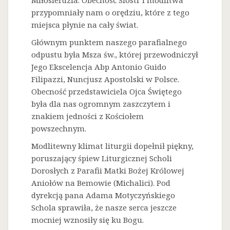
Miłosierdzia. Obecność Sióstr i modlitwa
przypomniały nam o orędziu, które z tego
miejsca płynie na cały świat.
Głównym punktem naszego parafialnego
odpustu była Msza św., której przewodniczył
Jego Ekscelencja Abp Antonio Guido
Filipazzi, Nuncjusz Apostolski w Polsce.
Obecność przedstawiciela Ojca Świętego
była dla nas ogromnym zaszczytem i
znakiem jedności z Kościołem
powszechnym.
Modlitewny klimat liturgii dopełnił piękny,
poruszający śpiew Liturgicznej Scholi
Dorosłych z Parafii Matki Bożej Królowej
Aniołów na Bemowie (Michalici). Pod
dyrekcją pana Adama Motyczyńskiego
Schola sprawiła, że nasze serca jeszcze
mocniej wznosiły się ku Bogu.