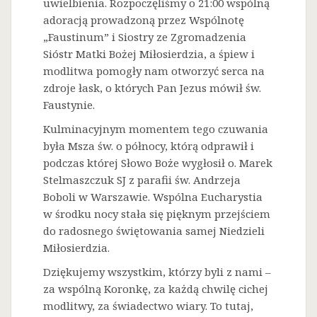
uwielbienia. Rozpoczęliśmy o 21:00 wspólną
adoracją prowadzoną przez Wspólnotę
„Faustinum” i Siostry ze Zgromadzenia
Sióstr Matki Bożej Miłosierdzia, a śpiew i
modlitwa pomogły nam otworzyć serca na
zdroje łask, o których Pan Jezus mówił św.
Faustynie.
Kulminacyjnym momentem tego czuwania
była Msza św. o północy, którą odprawił i
podczas której Słowo Boże wygłosił o. Marek
Stelmaszczuk SJ z parafii św. Andrzeja
Boboli w Warszawie. Wspólna Eucharystia
w środku nocy stała się pięknym przejściem
do radosnego świętowania samej Niedzieli
Miłosierdzia.
Dziękujemy wszystkim, którzy byli z nami –
za wspólną Koronkę, za każdą chwilę cichej
modlitwy, za świadectwo wiary. To tutaj,