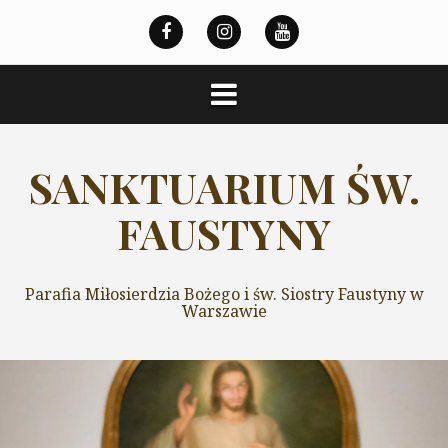
Przeskocz
do
treści
SANKTUARIUM ŚW.
FAUSTYNY
Parafia Miłosierdzia Bożego i św. Siostry Faustyny w
Warszawie