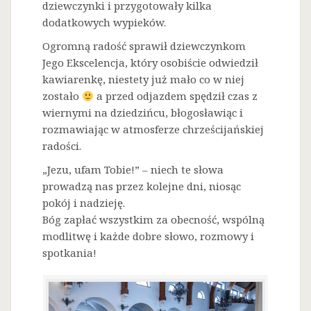
dziewczynki i przygotowały kilka
dodatkowych wypieków.
Ogromną radość sprawił dziewczynkom
Jego Ekscelencja, który osobiście odwiedził
kawiarenkę, niestety już mało co w niej
zostało
a przed odjazdem spędził czas z
wiernymi na dziedzińcu, błogosławiąc i
rozmawiając w atmosferze chrześcijańskiej
radości.
„Jezu, ufam Tobie!” – niech te słowa
prowadzą nas przez kolejne dni, niosąc
pokój i nadzieję.
Bóg zapłać wszystkim za obecność, wspólną
modlitwę i każde dobre słowo, rozmowy i
spotkania!