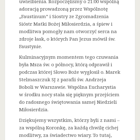
uwielbienia. Rozpoczęliśmy o 21:00 wspólną
adoracją prowadzoną przez Wspólnotę
„Faustinum” i Siostry ze Zgromadzenia
Sióstr Matki Bożej Miłosierdzia, a śpiew i
modlitwa pomogły nam otworzyć serca na
zdroje łask, o których Pan Jezus mówił św.
Faustynie.
Kulminacyjnym momentem tego czuwania
była Msza św. o północy, którą odprawił i
podczas której Słowo Boże wygłosił o. Marek
Stelmaszczuk SJ z parafii św. Andrzeja
Boboli w Warszawie. Wspólna Eucharystia
w środku nocy stała się pięknym przejściem
do radosnego świętowania samej Niedzieli
Miłosierdzia.
Dziękujemy wszystkim, którzy byli z nami –
za wspólną Koronkę, za każdą chwilę cichej
modlitwy, za świadectwo wiary. To tutaj,