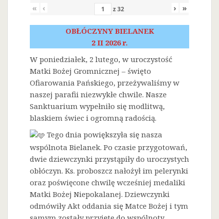
«
‹
›
»
z
32
OBŁÓCZYNY BIELANEK
2 II 2026 r.
W poniedziałek, 2 lutego, w uroczystość
Matki Bożej Gromnicznej – święto
Ofiarowania Pańskiego, przeżywaliśmy w
naszej parafii niezwykłe chwile. Nasze
Sanktuarium wypełniło się modlitwą,
blaskiem świec i ogromną radością.
Tego dnia powiększyła się nasza
wspólnota Bielanek. Po czasie przygotowań,
dwie dziewczynki przystąpiły do uroczystych
obłóczyn. Ks. proboszcz nałożył im pelerynki
oraz poświęcone chwilę wcześniej medaliki
Matki Bożej Niepokalanej. Dziewczynki
odmówiły Akt oddania się Matce Bożej i tym
samym zostały przyjęte do wspólnoty