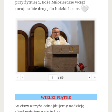
przy Żytniej 1, Boże Miłosierdzie wciąż
toruje sobie drogę do ludzkich serc.
«
‹
›
»
z
69
WIELKI PIĄTEK
W ciszy Krzyża odnajdujemy nadzieję…
Choć radujemy się już ze