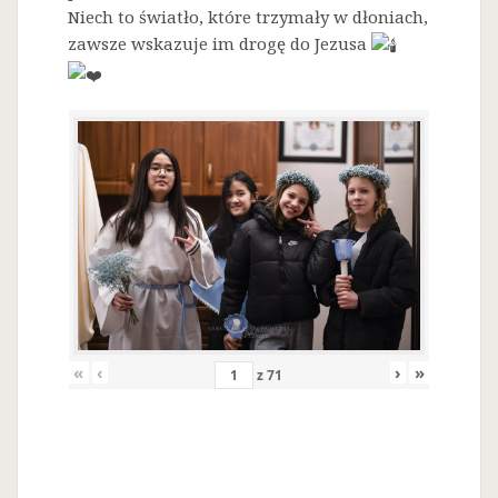
Niech to światło, które trzymały w dłoniach,
zawsze wskazuje im drogę do Jezusa
«
‹
›
»
z
71