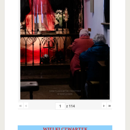
«
‹
›
»
z
114
WIELKI CZWARTEK