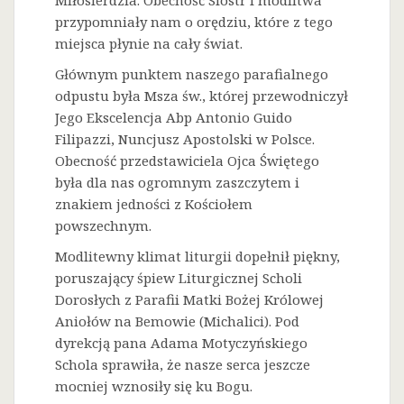
Miłosierdzia. Obecność Sióstr i modlitwa
przypomniały nam o orędziu, które z tego
miejsca płynie na cały świat.
Głównym punktem naszego parafialnego
odpustu była Msza św., której przewodniczył
Jego Ekscelencja Abp Antonio Guido
Filipazzi, Nuncjusz Apostolski w Polsce.
Obecność przedstawiciela Ojca Świętego
była dla nas ogromnym zaszczytem i
znakiem jedności z Kościołem
powszechnym.
Modlitewny klimat liturgii dopełnił piękny,
poruszający śpiew Liturgicznej Scholi
Dorosłych z Parafii Matki Bożej Królowej
Aniołów na Bemowie (Michalici). Pod
dyrekcją pana Adama Motyczyńskiego
Schola sprawiła, że nasze serca jeszcze
mocniej wznosiły się ku Bogu.