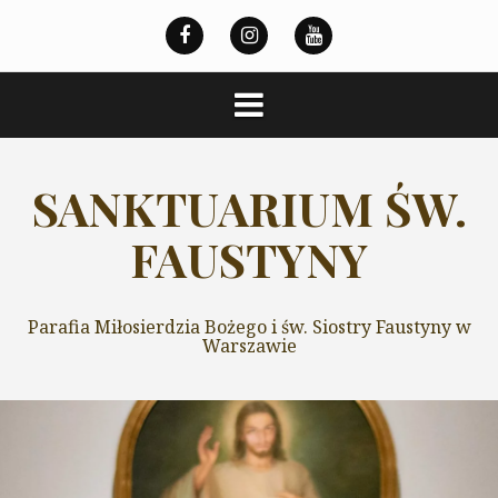
Przeskocz
do
treści
SANKTUARIUM ŚW.
FAUSTYNY
Parafia Miłosierdzia Bożego i św. Siostry Faustyny w
Warszawie