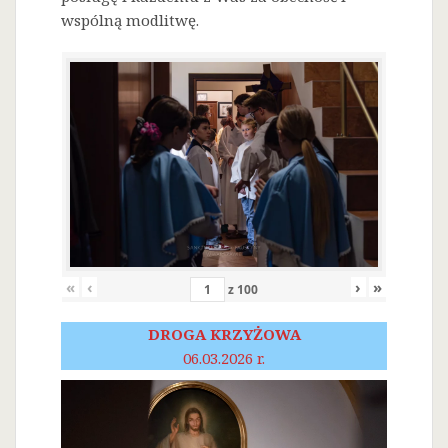
wspólną modlitwę.
«
‹
›
»
z
100
DROGA KRZYŻOWA
06.03.2026 r.