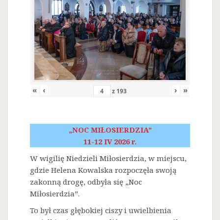
«
‹
›
»
z
193
„NOC MIŁOSIERDZIA”
11-12 IV 2026 r.
W wigilię Niedzieli Miłosierdzia, w miejscu,
gdzie Helena Kowalska rozpoczęła swoją
zakonną drogę, odbyła się „Noc
Miłosierdzia”.
To był czas głębokiej ciszy i uwielbienia