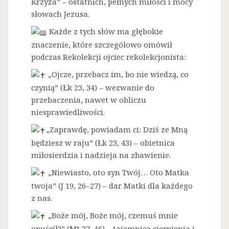
Krzyża” – ostatnich, pełnych miłości i mocy
słowach Jezusa.
Każde z tych słów ma głębokie
znaczenie, które szczegółowo omówił
podczas Rekolekcji ojciec rekolekcjonista:
„Ojcze, przebacz im, bo nie wiedzą, co
czynią” (Łk 23, 34) – wezwanie do
przebaczenia, nawet w obliczu
niesprawiedliwości.
„Zaprawdę, powiadam ci: Dziś ze Mną
będziesz w raju” (Łk 23, 43) – obietnica
miłosierdzia i nadzieja na zbawienie.
„Niewiasto, oto syn Twój… Oto Matka
twoja” (J 19, 26–27) – dar Matki dla każdego
z nas.
„Boże mój, Boże mój, czemuś mnie
opuścił?” (Mt 27, 46) – tajemnica cierpienia i