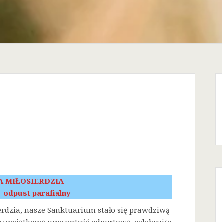
A MIŁOSIERDZIA
 – odpust parafialny
erdzia, nasze Sanktuarium stało się prawdziwą
śmy wyjątkową uroczystość odpustową, celebrując