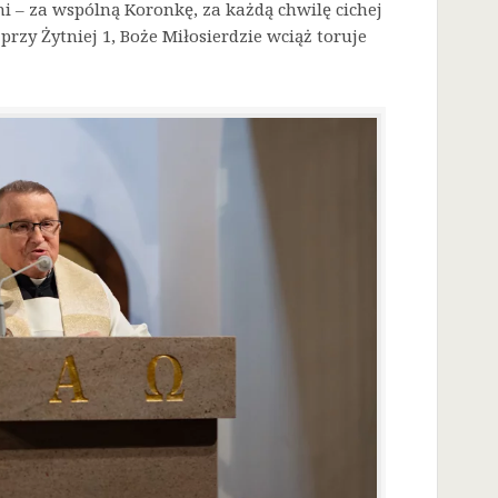
i – za wspólną Koronkę, za każdą chwilę cichej
przy Żytniej 1, Boże Miłosierdzie wciąż toruje