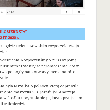
›
»
z
193
IŁOSIERDZIA”
2 IV 2026 r.
scu, gdzie Helena Kowalska rozpoczęła swoją
zia”.
 uwielbienia. Rozpoczęliśmy o 21:00 wspólną
austinum” i Siostry ze Zgromadzenia Sióstr
litwa pomogły nam otworzyć serca na zdroje
ynie.
była Msza św. o północy, którą odprawił i
rek Stelmaszczuk SJ z parafii św. Andrzeja
a w środku nocy stała się pięknym przejściem
i Miłosierdzia.