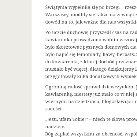
Świątynia wypełniła się po brzegi – rze
Warszawy, modliły się także na zewnątrz
dowód na to, jak ważne dla nas wszystkic
Po uczcie duchowej przyszedł czas na ra
kawiarenka prowadzona w dniu wczorajs
było skosztować pysznych domowych cias
było napić się lemoniady, kawy, herbaty
do kawiarenki, z której dochód przeznaczo
musiało być więcej, dlatego dziękujemy 
przygotowały kilka dodatkowych wypiek
Ogromną radość sprawił dziewczynkom Je
kawiarenkę, niestety już mało co w niej 
wiernymi na dziedzińcu, błogosławiąc i 
radości.
„Jezu, ufam Tobie!” – niech te słowa prow
nadzieję.
Bóg zapłać wszystkim za obecność, wspó