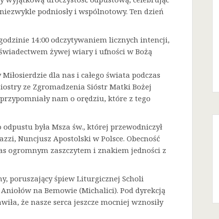
niezwykle podniosły i wspólnotowy. Ten dzień
godzinie 14:00 odczytywaniem licznych intencji,
 świadectwem żywej wiary i ufności w Bożą
Miłosierdzie dla nas i całego świata podczas
Siostry ze Zgromadzenia Sióstr Matki Bożej
a przypomniały nam o orędziu, które z tego
odpustu była Msza św., której przewodniczył
azzi, Nuncjusz Apostolski w Polsce. Obecność
 nas ogromnym zaszczytem i znakiem jedności z
ny, poruszający śpiew Liturgicznej Scholi
j Aniołów na Bemowie (Michalici). Pod dyrekcją
iła, że nasze serca jeszcze mocniej wznosiły