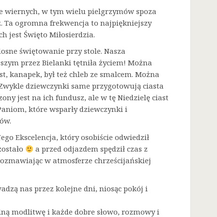
sze wiernych, w tym wielu pielgrzymów spoza
. Ta ogromna frekwencja to najpiękniejszy
h jest Święto Miłosierdzia.
dosne świętowanie przy stole. Nasza
zym przez Bielanki tętniła życiem! Można
t, kanapek, był też chleb ze smalcem. Można
. Zwykle dziewczynki same przygotowują ciasta
ny jest na ich fundusz, ale w tę Niedzielę ciast
Paniom, które wsparły dziewczynki i
ów.
go Ekscelencja, który osobiście odwiedził
zostało
a przed odjazdem spędził czas z
rozmawiając w atmosferze chrześcijańskiej
adzą nas przez kolejne dni, niosąc pokój i
lną modlitwę i każde dobre słowo, rozmowy i