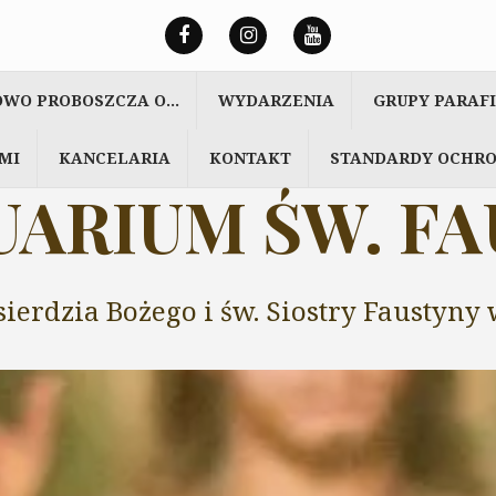
OWO PROBOSZCZA O…
WYDARZENIA
GRUPY PARAF
MI
KANCELARIA
KONTAKT
STANDARDY OCHRO
ARIUM ŚW. F
sierdzia Bożego i św. Siostry Faustyn