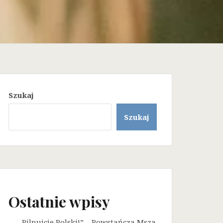
Szukaj
Szukaj
Ostatnie wpisy
„Pilnujcie Polski!” – Powstańcza Msza