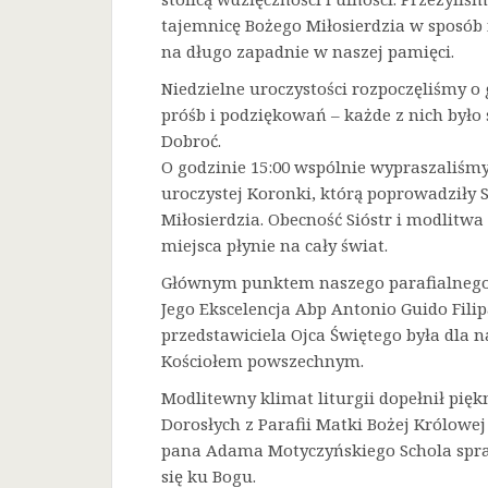
tajemnicę Bożego Miłosierdzia w sposób 
na długo zapadnie w naszej pamięci.
Niedzielne uroczystości rozpoczęliśmy o 
próśb i podziękowań – każde z nich było
Dobroć.
O godzinie 15:00 wspólnie wypraszaliśmy 
uroczystej Koronki, którą poprowadziły 
Miłosierdzia. Obecność Sióstr i modlitw
miejsca płynie na cały świat.
Głównym punktem naszego parafialnego 
Jego Ekscelencja Abp Antonio Guido Filip
przedstawiciela Ojca Świętego była dla
Kościołem powszechnym.
Modlitewny klimat liturgii dopełnił pięk
Dorosłych z Parafii Matki Bożej Królowe
pana Adama Motyczyńskiego Schola spraw
się ku Bogu.