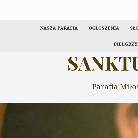
Przeskocz
do
treści
NASZA PARAFIA
OGŁOSZENIA
SŁ
PIELGRZY
SANKTU
Parafia Miło