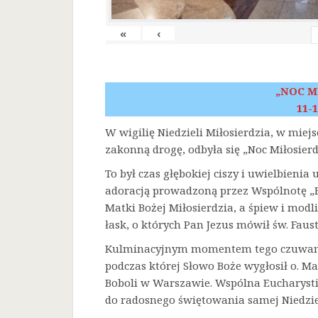
«
‹
„NOC M
11-1
W wigilię Niedzieli Miłosierdzia, w miej
zakonną drogę, odbyła się „Noc Miłosierd
To był czas głębokiej ciszy i uwielbienia
adoracją prowadzoną przez Wspólnotę „F
Matki Bożej Miłosierdzia, a śpiew i mod
łask, o których Pan Jezus mówił św. Faust
Kulminacyjnym momentem tego czuwania 
podczas której Słowo Boże wygłosił o. Ma
Boboli w Warszawie. Wspólna Eucharysti
do radosnego świętowania samej Niedziel