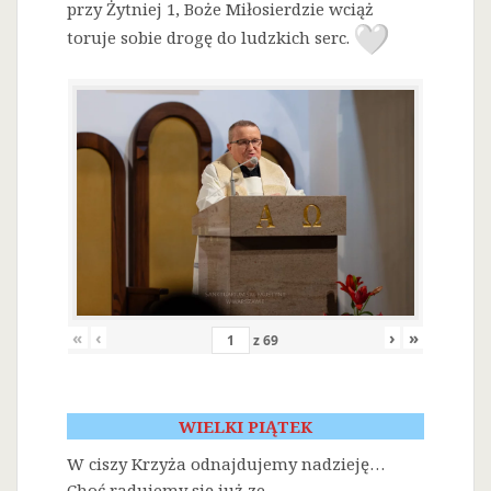
przy Żytniej 1, Boże Miłosierdzie wciąż
toruje sobie drogę do ludzkich serc.
«
‹
›
»
z
69
WIELKI PIĄTEK
W ciszy Krzyża odnajdujemy nadzieję…
Choć radujemy się już ze