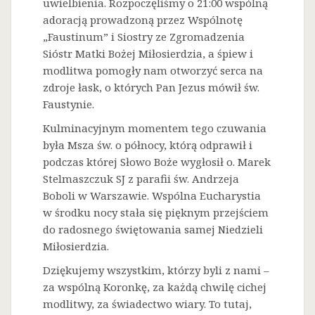
uwielbienia. Rozpoczęliśmy o 21:00 wspólną
adoracją prowadzoną przez Wspólnotę
„Faustinum” i Siostry ze Zgromadzenia
Sióstr Matki Bożej Miłosierdzia, a śpiew i
modlitwa pomogły nam otworzyć serca na
zdroje łask, o których Pan Jezus mówił św.
Faustynie.
Kulminacyjnym momentem tego czuwania
była Msza św. o północy, którą odprawił i
podczas której Słowo Boże wygłosił o. Marek
Stelmaszczuk SJ z parafii św. Andrzeja
Boboli w Warszawie. Wspólna Eucharystia
w środku nocy stała się pięknym przejściem
do radosnego świętowania samej Niedzieli
Miłosierdzia.
Dziękujemy wszystkim, którzy byli z nami –
za wspólną Koronkę, za każdą chwilę cichej
modlitwy, za świadectwo wiary. To tutaj,