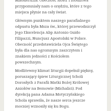
Miłosierdzia. Obecność Sióstr i modlitwa
przypomniały nam o orędziu, które z tego
miejsca płynie na cały świat.
Głównym punktem naszego parafialnego
odpustu była Msza św., której przewodniczył
Jego Ekscelencja Abp Antonio Guido
Filipazzi, Nuncjusz Apostolski w Polsce.
Obecność przedstawiciela Ojca Świętego
była dla nas ogromnym zaszczytem i
znakiem jedności z Kościołem
powszechnym.
Modlitewny klimat liturgii dopełnił piękny,
poruszający śpiew Liturgicznej Scholi
Dorosłych z Parafii Matki Bożej Królowej
Aniołów na Bemowie (Michalici). Pod
dyrekcją pana Adama Motyczyńskiego
Schola sprawiła, że nasze serca jeszcze
mocniej wznosiły się ku Bogu.