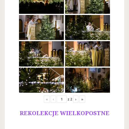
«
‹
z
2
›
»
REKOLEKCJE WIELKOPOSTNE