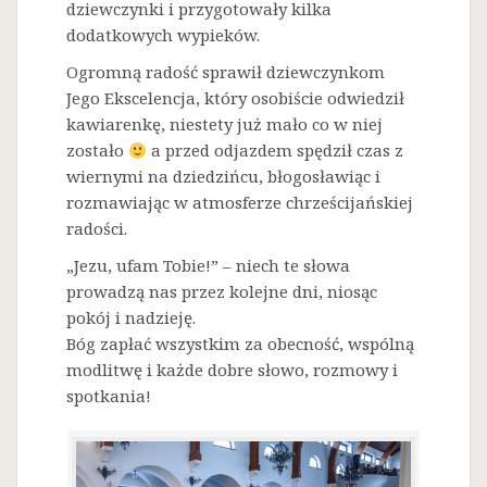
dziewczynki i przygotowały kilka
dodatkowych wypieków.
Ogromną radość sprawił dziewczynkom
Jego Ekscelencja, który osobiście odwiedził
kawiarenkę, niestety już mało co w niej
zostało
a przed odjazdem spędził czas z
wiernymi na dziedzińcu, błogosławiąc i
rozmawiając w atmosferze chrześcijańskiej
radości.
„Jezu, ufam Tobie!” – niech te słowa
prowadzą nas przez kolejne dni, niosąc
pokój i nadzieję.
Bóg zapłać wszystkim za obecność, wspólną
modlitwę i każde dobre słowo, rozmowy i
spotkania!