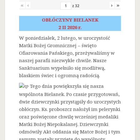
«
‹
›
»
z
32
OBŁÓCZYNY BIELANEK
2 II 2026 r.
W poniedziałek, 2 lutego, w uroczystość
Matki Bożej Gromnicznej – święto
Ofiarowania Pańskiego, przeżywaliśmy w
naszej parafii niezwykłe chwile. Nasze
Sanktuarium wypełniło się modlitwą,
blaskiem świec i ogromną radością.
Tego dnia powiększyła się nasza
wspólnota Bielanek. Po czasie przygotowań,
dwie dziewczynki przystąpiły do uroczystych
obłóczyn. Ks. proboszcz nałożył im pelerynki
oraz poświęcone chwilę wcześniej medaliki
Matki Bożej Niepokalanej. Dziewczynki
odmówiły Akt oddania się Matce Bożej i tym
samym zostały przyjęte do wspólnoty