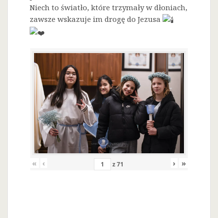
Niech to światło, które trzymały w dłoniach,
zawsze wskazuje im drogę do Jezusa
«
‹
›
»
z
71