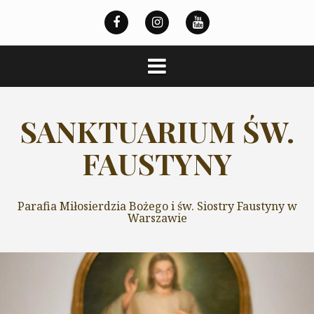
Przeskocz
do
treści
SANKTUARIUM ŚW.
FAUSTYNY
Parafia Miłosierdzia Bożego i św. Siostry Faustyny w
Warszawie