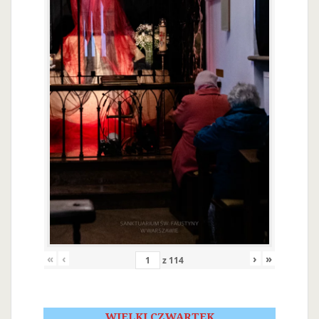
«
‹
›
»
z
114
WIELKI CZWARTEK