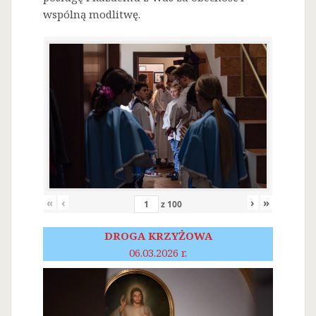
wspólną modlitwę.
«
‹
›
»
z
100
DROGA KRZYŻOWA
06.03.2026 r.