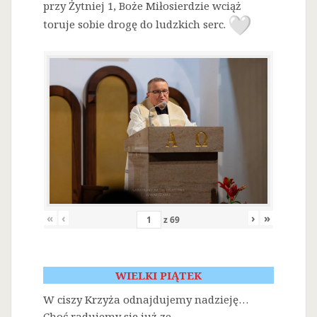
przy Żytniej 1, Boże Miłosierdzie wciąż
toruje sobie drogę do ludzkich serc.
«
‹
›
»
z
69
WIELKI PIĄTEK
W ciszy Krzyża odnajdujemy nadzieję…
Choć radujemy się już ze