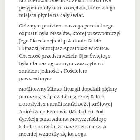
Miłosierdzia. Obecność Sióstr i modlitwa
przypomniały nam o orędziu, które z tego
miejsca płynie na cały świat.
Głównym punktem naszego parafialnego
odpustu była Msza św., której przewodniczył
Jego Ekscelencja Abp Antonio Guido
Filipazzi, Nuncjusz Apostolski w Polsce.
Obecność przedstawiciela Ojca Świętego
była dla nas ogromnym zaszczytem i
znakiem jedności z Kościołem
powszechnym.
Modlitewny klimat liturgii dopełnił piękny,
poruszający śpiew Liturgicznej Scholi
Dorosłych z Parafii Matki Bożej Królowej
Aniołów na Bemowie (Michalici). Pod
dyrekcją pana Adama Motyczyńskiego
Schola sprawiła, że nasze serca jeszcze
mocniej wznosiły się ku Bogu.