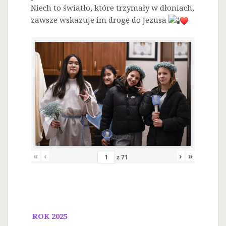
Niech to światło, które trzymały w dłoniach,
zawsze wskazuje im drogę do Jezusa
«
‹
›
»
z
71
ROK 2025