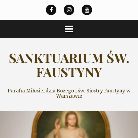
Przeskocz
do
treści
SANKTUARIUM ŚW.
FAUSTYNY
Parafia Miłosierdzia Bożego i św. Siostry Faustyny w
Warszawie