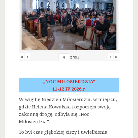
«
‹
›
»
z
193
„NOC MIŁOSIERDZIA”
11-12 IV 2026 r.
W wigilię Niedzieli Miłosierdzia, w miejscu,
gdzie Helena Kowalska rozpoczęła swoją
zakonną drogę, odbyła się „Noc
Miłosierdzia”.
To był czas głębokiej ciszy i uwielbienia