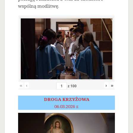
wspólną modlitwę.
«
‹
›
»
z
100
DROGA KRZYŻOWA
06.03.2026 r.