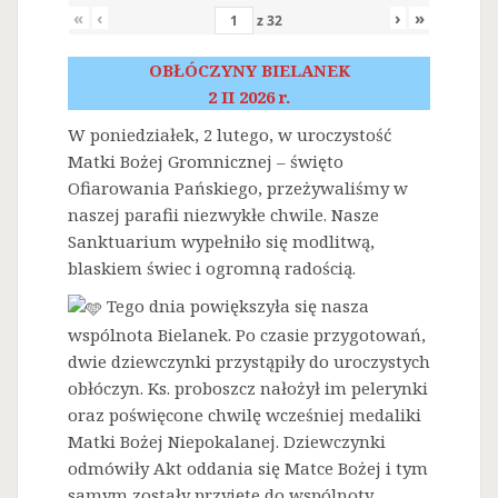
«
‹
›
»
z
32
OBŁÓCZYNY BIELANEK
2 II 2026 r.
W poniedziałek, 2 lutego, w uroczystość
Matki Bożej Gromnicznej – święto
Ofiarowania Pańskiego, przeżywaliśmy w
naszej parafii niezwykłe chwile. Nasze
Sanktuarium wypełniło się modlitwą,
blaskiem świec i ogromną radością.
Tego dnia powiększyła się nasza
wspólnota Bielanek. Po czasie przygotowań,
dwie dziewczynki przystąpiły do uroczystych
obłóczyn. Ks. proboszcz nałożył im pelerynki
oraz poświęcone chwilę wcześniej medaliki
Matki Bożej Niepokalanej. Dziewczynki
odmówiły Akt oddania się Matce Bożej i tym
samym zostały przyjęte do wspólnoty