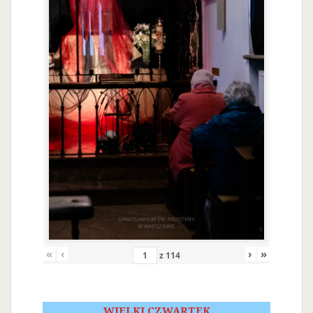
«
‹
›
»
z
114
WIELKI CZWARTEK