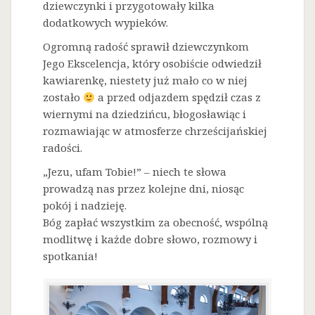
dziewczynki i przygotowały kilka
dodatkowych wypieków.
Ogromną radość sprawił dziewczynkom
Jego Ekscelencja, który osobiście odwiedził
kawiarenkę, niestety już mało co w niej
zostało
a przed odjazdem spędził czas z
wiernymi na dziedzińcu, błogosławiąc i
rozmawiając w atmosferze chrześcijańskiej
radości.
„Jezu, ufam Tobie!” – niech te słowa
prowadzą nas przez kolejne dni, niosąc
pokój i nadzieję.
Bóg zapłać wszystkim za obecność, wspólną
modlitwę i każde dobre słowo, rozmowy i
spotkania!