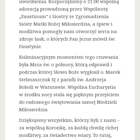
uwielbienia. Rozpoczęliśmy o 21:00 wspólną
adoracją prowadzoną przez Wspólnotę
„Faustinum” i Siostry ze Zgromadzenia
Sióstr Matki Bożej Miłosierdzia, a śpiew i
modlitwa pomogły nam otworzyć serca na
zdroje łask, o których Pan Jezus mówił św.
Faustynie.
Kulminacyjnym momentem tego czuwania
była Msza św. o północy, którą odprawił i
podczas której Słowo Boże wygłosił o. Marek
Stelmaszczuk SJ z parafii św. Andrzeja
Boboli w Warszawie. Wspólna Eucharystia
w środku nocy stała się pięknym przejściem
do radosnego świętowania samej Niedzieli
Miłosierdzia.
Dziękujemy wszystkim, którzy byli z nami –
za wspólną Koronkę, za każdą chwilę cichej
modlitwy, za świadectwo wiary. To tutaj,