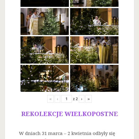
«
‹
z
2
›
»
REKOLEKCJE WIELKOPOSTNE
W dniach 31 marca – 2 kwietnia odbyły się