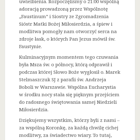
uwielbienia. Rozpoczęliśmy o 21:00 wspólną
adoracją prowadzoną przez Wspólnotę
„Faustinum” i Siostry ze Zgromadzenia
Sióstr Matki Bożej Miłosierdzia, a śpiew i
modlitwa pomogły nam otworzyć serca na
zdroje łask, o których Pan Jezus mówił św.
Faustynie.
Kulminacyjnym momentem tego czuwania
była Msza św. o północy, którą odprawił i
podczas której Słowo Boże wygłosił o. Marek
Stelmaszczuk SJ z parafii św. Andrzeja
Boboli w Warszawie. Wspólna Eucharystia
w środku nocy stała się pięknym przejściem
do radosnego świętowania samej Niedzieli
Miłosierdzia.
Dziękujemy wszystkim, którzy byli z nami –
za wspólną Koronkę, za każdą chwilę cichej
modlitwy, za świadectwo wiary. To tutaj,