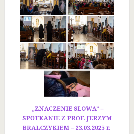
„ZNACZENIE SŁOWA” –
SPOTKANIE Z PROF. JERZYM
BRALCZYKIEM – 23.03.2025 r.