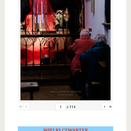
«
‹
›
»
z
114
WIELKI CZWARTEK