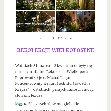
«
‹
z
2
›
»
REKOLEKCJE WIELKOPOSTNE
W dniach 31 marca – 2 kwietnia odbyły się
nasze parafialne Rekolekcje Wielkopostne.
Poprowadził je o. Michał Legan,
koncentrowały się na „Siedmiu Słowach z
Krzyża” – ostatnich, pełnych miłości i mocy
słowach Jezusa.
Każde z tych słów ma głębokie
znaczenie, które szczegółowo omówił