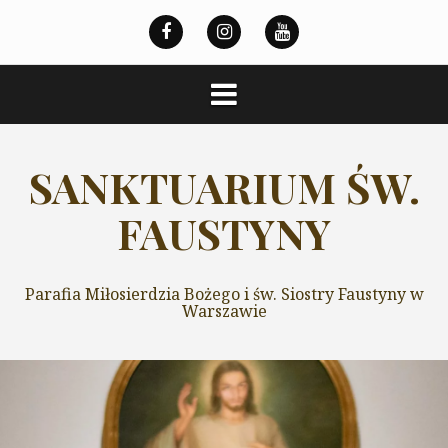
Przeskocz
do
treści
SANKTUARIUM ŚW.
FAUSTYNY
Parafia Miłosierdzia Bożego i św. Siostry Faustyny w
Warszawie