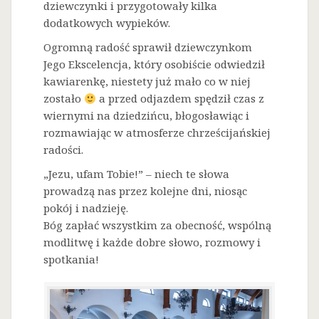
dziewczynki i przygotowały kilka
dodatkowych wypieków.
Ogromną radość sprawił dziewczynkom
Jego Ekscelencja, który osobiście odwiedził
kawiarenkę, niestety już mało co w niej
zostało
a przed odjazdem spędził czas z
wiernymi na dziedzińcu, błogosławiąc i
rozmawiając w atmosferze chrześcijańskiej
radości.
„Jezu, ufam Tobie!” – niech te słowa
prowadzą nas przez kolejne dni, niosąc
pokój i nadzieję.
Bóg zapłać wszystkim za obecność, wspólną
modlitwę i każde dobre słowo, rozmowy i
spotkania!