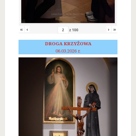
«
‹
›
»
z
100
DROGA KRZYŻOWA
06.03.2026 r.