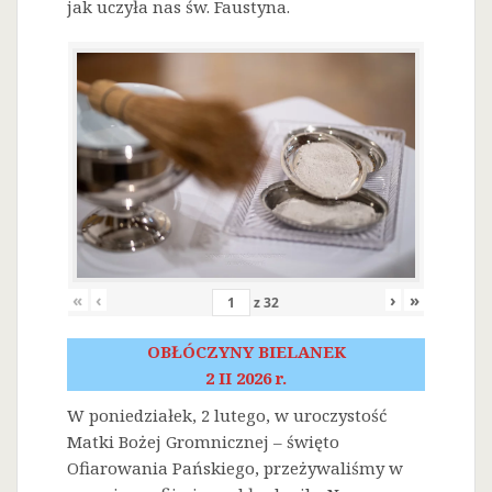
jak uczyła nas św. Faustyna.
«
‹
›
»
z
32
OBŁÓCZYNY BIELANEK
2 II 2026 r.
W poniedziałek, 2 lutego, w uroczystość
Matki Bożej Gromnicznej – święto
Ofiarowania Pańskiego, przeżywaliśmy w