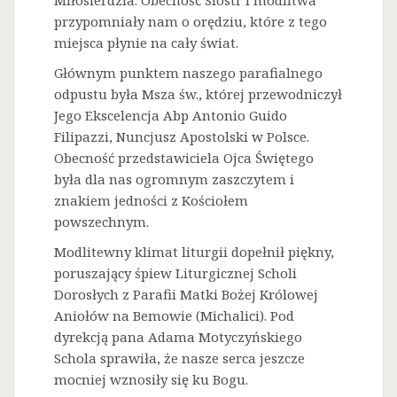
Miłosierdzia. Obecność Sióstr i modlitwa
przypomniały nam o orędziu, które z tego
miejsca płynie na cały świat.
Głównym punktem naszego parafialnego
odpustu była Msza św., której przewodniczył
Jego Ekscelencja Abp Antonio Guido
Filipazzi, Nuncjusz Apostolski w Polsce.
Obecność przedstawiciela Ojca Świętego
była dla nas ogromnym zaszczytem i
znakiem jedności z Kościołem
powszechnym.
Modlitewny klimat liturgii dopełnił piękny,
poruszający śpiew Liturgicznej Scholi
Dorosłych z Parafii Matki Bożej Królowej
Aniołów na Bemowie (Michalici). Pod
dyrekcją pana Adama Motyczyńskiego
Schola sprawiła, że nasze serca jeszcze
mocniej wznosiły się ku Bogu.