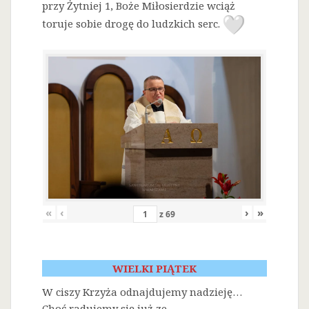
przy Żytniej 1, Boże Miłosierdzie wciąż
toruje sobie drogę do ludzkich serc.
«
‹
›
»
z
69
WIELKI PIĄTEK
W ciszy Krzyża odnajdujemy nadzieję…
Choć radujemy się już ze