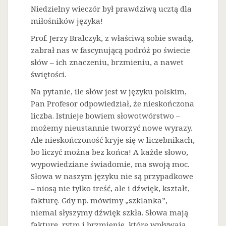
Niedzielny wieczór był prawdziwą ucztą dla
miłośników języka!
Prof. Jerzy Bralczyk, z właściwą sobie swadą,
zabrał nas w fascynującą podróż po świecie
słów – ich znaczeniu, brzmieniu, a nawet
świętości.
Na
pytanie, ile słów jest w języku polskim,
Pan Profesor odpowiedział, że nieskończona
liczba. Istnieje bowiem słowotwórstwo –
możemy nieustannie tworzyć nowe wyrazy.
Ale nieskończoność kryje się w liczebnikach,
bo liczyć można bez końca! A każde słowo,
wypowiedziane świadomie, ma swoją moc.
Słowa w naszym języku nie są przypadkowe
– niosą nie tylko treść, ale i dźwięk, kształt,
fakturę. Gdy np. mówimy „szklanka”,
niemal słyszymy dźwięk szkła. Słowa mają
fakturę, rytm i brzmienie, które wpływają