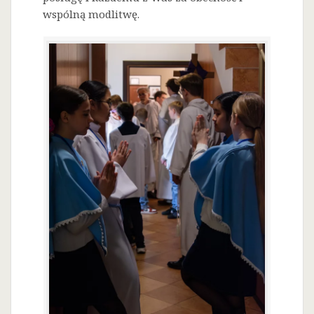
wspólną modlitwę.