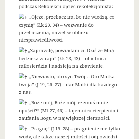
podczas Rekolekcji ojciec rekolekcjonista:
„Ojcze, przebacz im, bo nie wiedzą, co
czynią” (Łk 23, 34) – wezwanie do
przebaczenia, nawet w obliczu
niesprawiedliwości.
„Zaprawdę, powiadam ci: Dziś ze Mną
będziesz w raju” (Łk 23, 43) – obietnica
miłosierdzia i nadzieja na zbawienie.
„Niewiasto, oto syn Twój… Oto Matka
twoja” (J 19, 26–27) – dar Matki dla każdego
z nas.
„Boże mój, Boże mój, czemuś mnie
opuścił?” (Mt 27, 46) – tajemnica cierpienia i
zaufania Bogu w największej ciemności.
„Pragnę” (J 19, 28) – pragnienie nie tylko
wody, ale także naszej miłości i odpowiedzi