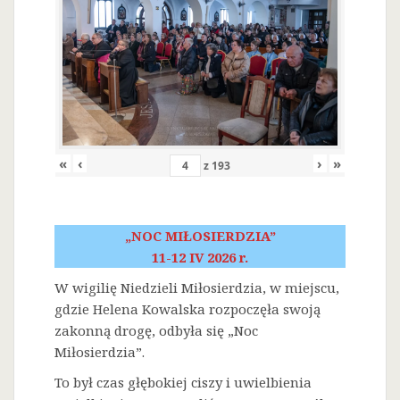
«
‹
›
»
z
193
„NOC MIŁOSIERDZIA”
11-12 IV 2026 r.
W wigilię Niedzieli Miłosierdzia, w miejscu,
gdzie Helena Kowalska rozpoczęła swoją
zakonną drogę, odbyła się „Noc
Miłosierdzia”.
To był czas głębokiej ciszy i uwielbienia