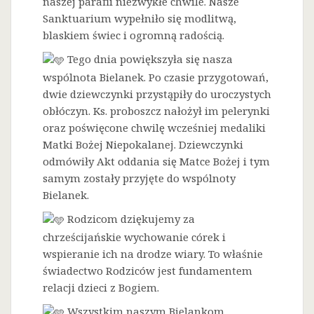
naszej parafii niezwykłe chwile. Nasze
Sanktuarium wypełniło się modlitwą,
blaskiem świec i ogromną radością.
Tego dnia powiększyła się nasza
wspólnota Bielanek. Po czasie przygotowań,
dwie dziewczynki przystąpiły do uroczystych
obłóczyn. Ks. proboszcz nałożył im pelerynki
oraz poświęcone chwilę wcześniej medaliki
Matki Bożej Niepokalanej. Dziewczynki
odmówiły Akt oddania się Matce Bożej i tym
samym zostały przyjęte do wspólnoty
Bielanek.
Rodzicom dziękujemy za
chrześcijańskie wychowanie córek i
wspieranie ich na drodze wiary. To właśnie
świadectwo Rodziców jest fundamentem
relacji dzieci z Bogiem.
Wszystkim naszym Bielankom