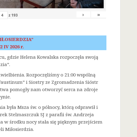
›
»
z
193
IŁOSIERDZIA”
2 IV 2026 r.
scu, gdzie Helena Kowalska rozpoczęła swoją
zia”.
 uwielbienia. Rozpoczęliśmy o 21:00 wspólną
austinum” i Siostry ze Zgromadzenia Sióstr
litwa pomogły nam otworzyć serca na zdroje
ynie.
była Msza św. o północy, którą odprawił i
rek Stelmaszczuk SJ z parafii św. Andrzeja
a w środku nocy stała się pięknym przejściem
i Miłosierdzia.