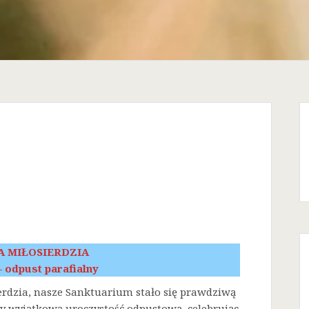
A MIŁOSIERDZIA
 – odpust parafialny
erdzia, nasze Sanktuarium stało się prawdziwą
śmy wyjątkową uroczystość odpustową, celebrując