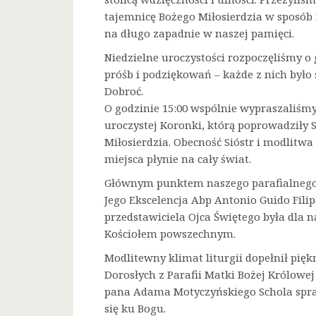
tajemnicę Bożego Miłosierdzia w sposób 
na długo zapadnie w naszej pamięci.
Niedzielne uroczystości rozpoczęliśmy o 
próśb i podziękowań – każde z nich było
Dobroć.
O godzinie 15:00 wspólnie wypraszaliśmy 
uroczystej Koronki, którą poprowadziły 
Miłosierdzia. Obecność Sióstr i modlitw
miejsca płynie na cały świat.
Głównym punktem naszego parafialnego 
Jego Ekscelencja Abp Antonio Guido Filip
przedstawiciela Ojca Świętego była dla
Kościołem powszechnym.
Modlitewny klimat liturgii dopełnił pięk
Dorosłych z Parafii Matki Bożej Królowe
pana Adama Motyczyńskiego Schola spraw
się ku Bogu.