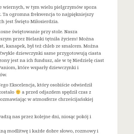
sze wiernych, w tym wielu pielgrzymów spoza
. Ta ogromna frekwencja to najpiękniejszy
h jest Święto Miłosierdzia.
dosne świętowanie przy stole. Nasza
zym przez Bielanki tętniła życiem! Można
t, kanapek, był też chleb ze smalcem. Można
. Zwykle dziewczynki same przygotowują ciasta
ny jest na ich fundusz, ale w tę Niedzielę ciast
Paniom, które wsparły dziewczynki i
ów.
go Ekscelencja, który osobiście odwiedził
zostało
a przed odjazdem spędził czas z
rozmawiając w atmosferze chrześcijańskiej
adzą nas przez kolejne dni, niosąc pokój i
lną modlitwę i każde dobre słowo, rozmowy i