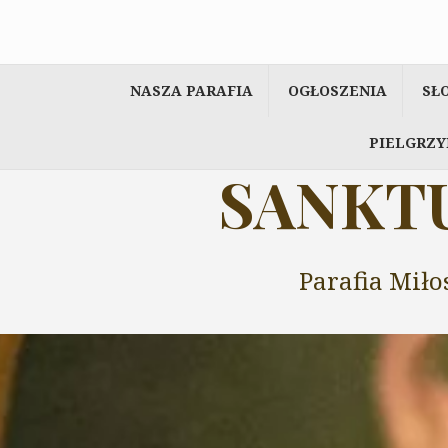
Przeskocz
do
treści
NASZA PARAFIA
OGŁOSZENIA
SŁ
PIELGRZY
SANKTU
Parafia Miło