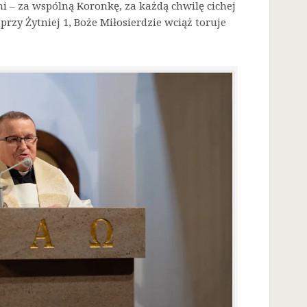
i – za wspólną Koronkę, za każdą chwilę cichej
przy Żytniej 1, Boże Miłosierdzie wciąż toruje