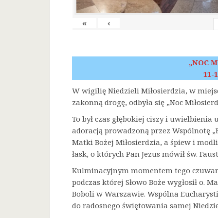
«
‹
„NOC M
11-1
W wigilię Niedzieli Miłosierdzia, w miej
zakonną drogę, odbyła się „Noc Miłosierd
To był czas głębokiej ciszy i uwielbienia
adoracją prowadzoną przez Wspólnotę „F
Matki Bożej Miłosierdzia, a śpiew i mod
łask, o których Pan Jezus mówił św. Faust
Kulminacyjnym momentem tego czuwania 
podczas której Słowo Boże wygłosił o. Ma
Boboli w Warszawie. Wspólna Eucharysti
do radosnego świętowania samej Niedziel