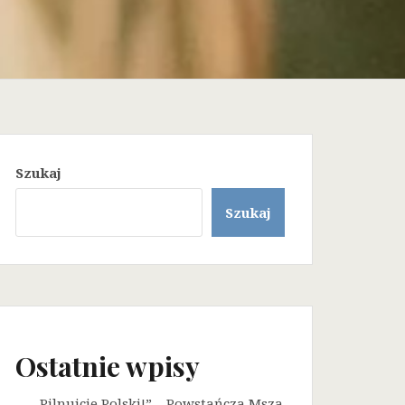
Szukaj
Szukaj
Ostatnie wpisy
„Pilnujcie Polski!” – Powstańcza Msza