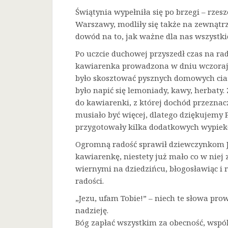
Świątynia wypełniła się po brzegi – rze
Warszawy, modliły się także na zewnątrz
dowód na to, jak ważne dla nas wszystkic
Po uczcie duchowej przyszedł czas na ra
kawiarenka prowadzona w dniu wczorajs
było skosztować pysznych domowych cias
było napić się lemoniady, kawy, herbaty
do kawiarenki, z której dochód przeznaczo
musiało być więcej, dlatego dziękujemy 
przygotowały kilka dodatkowych wypiek
Ogromną radość sprawił dziewczynkom Je
kawiarenkę, niestety już mało co w niej 
wiernymi na dziedzińcu, błogosławiąc i 
radości.
„Jezu, ufam Tobie!” – niech te słowa prow
nadzieję.
Bóg zapłać wszystkim za obecność, wspó