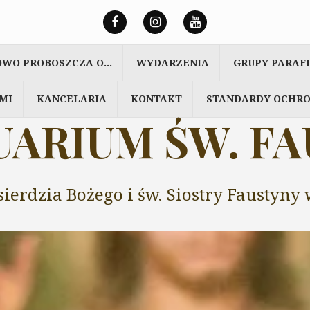
OWO PROBOSZCZA O…
WYDARZENIA
GRUPY PARAF
MI
KANCELARIA
KONTAKT
STANDARDY OCHRO
ARIUM ŚW. F
sierdzia Bożego i św. Siostry Faustyn