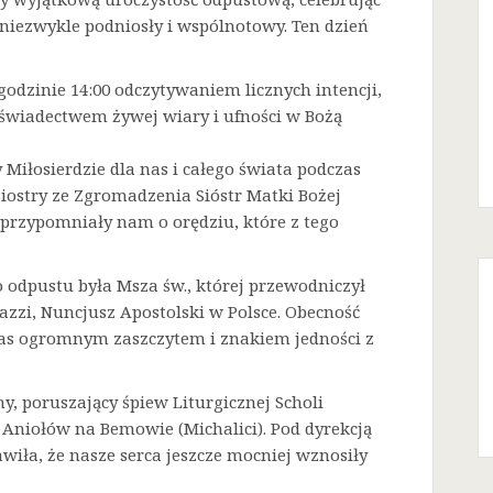
niezwykle podniosły i wspólnotowy. Ten dzień
godzinie 14:00 odczytywaniem licznych intencji,
 świadectwem żywej wiary i ufności w Bożą
Miłosierdzie dla nas i całego świata podczas
Siostry ze Zgromadzenia Sióstr Matki Bożej
a przypomniały nam o orędziu, które z tego
odpustu była Msza św., której przewodniczył
azzi, Nuncjusz Apostolski w Polsce. Obecność
 nas ogromnym zaszczytem i znakiem jedności z
ny, poruszający śpiew Liturgicznej Scholi
j Aniołów na Bemowie (Michalici). Pod dyrekcją
iła, że nasze serca jeszcze mocniej wznosiły