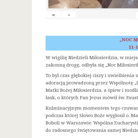
«
‹
„NOC M
11-1
W wigilię Niedzieli Miłosierdzia, w miej
zakonną drogę, odbyła się „Noc Miłosierd
To był czas głębokiej ciszy i uwielbienia
adoracją prowadzoną przez Wspólnotę „F
Matki Bożej Miłosierdzia, a śpiew i mod
łask, o których Pan Jezus mówił św. Faust
Kulminacyjnym momentem tego czuwania 
podczas której Słowo Boże wygłosił o. Ma
Boboli w Warszawie. Wspólna Eucharysti
do radosnego świętowania samej Niedziel