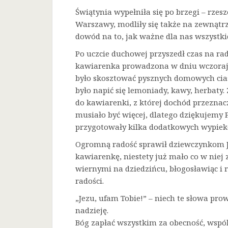
Świątynia wypełniła się po brzegi – rze
Warszawy, modliły się także na zewnątrz
dowód na to, jak ważne dla nas wszystkic
Po uczcie duchowej przyszedł czas na ra
kawiarenka prowadzona w dniu wczorajs
było skosztować pysznych domowych cias
było napić się lemoniady, kawy, herbaty
do kawiarenki, z której dochód przeznaczo
musiało być więcej, dlatego dziękujemy 
przygotowały kilka dodatkowych wypiek
Ogromną radość sprawił dziewczynkom Je
kawiarenkę, niestety już mało co w niej 
wiernymi na dziedzińcu, błogosławiąc i 
radości.
„Jezu, ufam Tobie!” – niech te słowa prow
nadzieję.
Bóg zapłać wszystkim za obecność, wspó