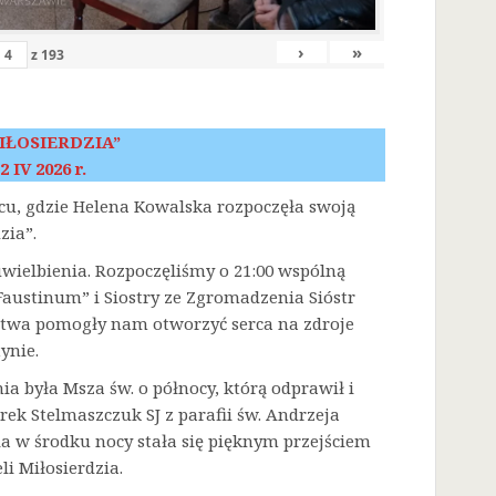
›
»
z
193
IŁOSIERDZIA”
2 IV 2026 r.
scu, gdzie Helena Kowalska rozpoczęła swoją
zia”.
 uwielbienia. Rozpoczęliśmy o 21:00 wspólną
austinum” i Siostry ze Zgromadzenia Sióstr
litwa pomogły nam otworzyć serca na zdroje
ynie.
była Msza św. o północy, którą odprawił i
rek Stelmaszczuk SJ z parafii św. Andrzeja
a w środku nocy stała się pięknym przejściem
i Miłosierdzia.