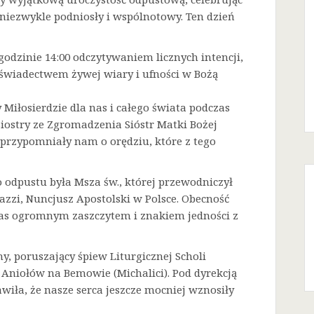
niezwykle podniosły i wspólnotowy. Ten dzień
godzinie 14:00 odczytywaniem licznych intencji,
 świadectwem żywej wiary i ufności w Bożą
Miłosierdzie dla nas i całego świata podczas
Siostry ze Zgromadzenia Sióstr Matki Bożej
a przypomniały nam o orędziu, które z tego
odpustu była Msza św., której przewodniczył
azzi, Nuncjusz Apostolski w Polsce. Obecność
 nas ogromnym zaszczytem i znakiem jedności z
ny, poruszający śpiew Liturgicznej Scholi
j Aniołów na Bemowie (Michalici). Pod dyrekcją
iła, że nasze serca jeszcze mocniej wznosiły