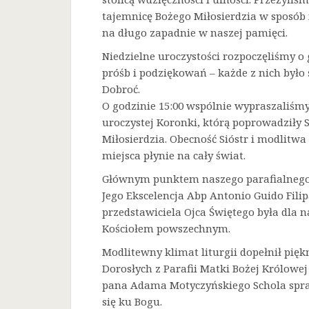
tajemnicę Bożego Miłosierdzia w sposób 
na długo zapadnie w naszej pamięci.
Niedzielne uroczystości rozpoczęliśmy o 
próśb i podziękowań – każde z nich było
Dobroć.
O godzinie 15:00 wspólnie wypraszaliśmy 
uroczystej Koronki, którą poprowadziły 
Miłosierdzia. Obecność Sióstr i modlitw
miejsca płynie na cały świat.
Głównym punktem naszego parafialnego 
Jego Ekscelencja Abp Antonio Guido Filip
przedstawiciela Ojca Świętego była dla
Kościołem powszechnym.
Modlitewny klimat liturgii dopełnił pięk
Dorosłych z Parafii Matki Bożej Królowe
pana Adama Motyczyńskiego Schola spraw
się ku Bogu.