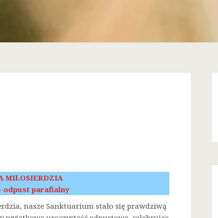
A MIŁOSIERDZIA
 – odpust parafialny
erdzia, nasze Sanktuarium stało się prawdziwą
śmy wyjątkową uroczystość odpustową, celebrując