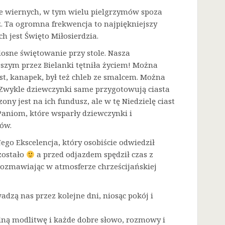
sze wiernych, w tym wielu pielgrzymów spoza
. Ta ogromna frekwencja to najpiękniejszy
h jest Święto Miłosierdzia.
dosne świętowanie przy stole. Nasza
zym przez Bielanki tętniła życiem! Można
t, kanapek, był też chleb ze smalcem. Można
. Zwykle dziewczynki same przygotowują ciasta
ny jest na ich fundusz, ale w tę Niedzielę ciast
Paniom, które wsparły dziewczynki i
ów.
go Ekscelencja, który osobiście odwiedził
zostało
a przed odjazdem spędził czas z
rozmawiając w atmosferze chrześcijańskiej
adzą nas przez kolejne dni, niosąc pokój i
lną modlitwę i każde dobre słowo, rozmowy i