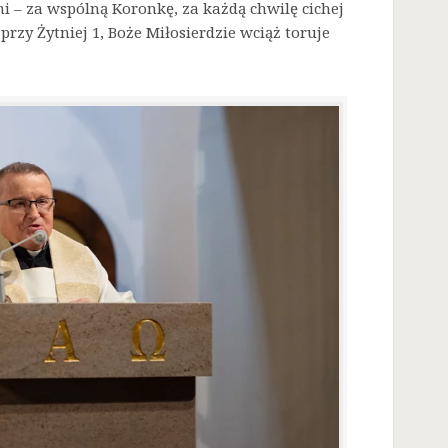
i – za wspólną Koronkę, za każdą chwilę cichej
przy Żytniej 1, Boże Miłosierdzie wciąż toruje