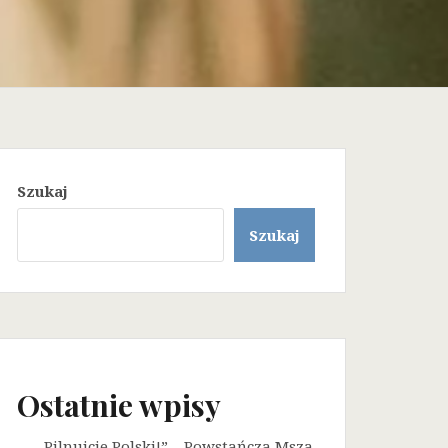
Szukaj
Szukaj
Ostatnie wpisy
„Pilnujcie Polski!” – Powstańcza Msza