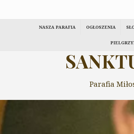
Przeskocz
do
treści
NASZA PARAFIA
OGŁOSZENIA
SŁ
PIELGRZY
SANKTU
Parafia Miło