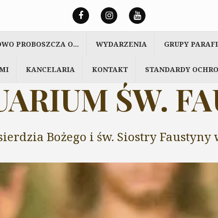
OWO PROBOSZCZA O…
WYDARZENIA
GRUPY PARAF
MI
KANCELARIA
KONTAKT
STANDARDY OCHRO
ARIUM ŚW. F
sierdzia Bożego i św. Siostry Faustyn