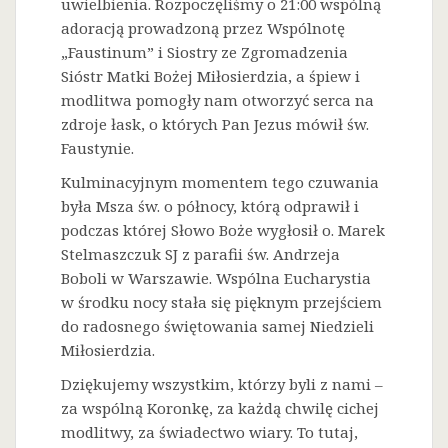
uwielbienia. Rozpoczęliśmy o 21:00 wspólną
adoracją prowadzoną przez Wspólnotę
„Faustinum” i Siostry ze Zgromadzenia
Sióstr Matki Bożej Miłosierdzia, a śpiew i
modlitwa pomogły nam otworzyć serca na
zdroje łask, o których Pan Jezus mówił św.
Faustynie.
Kulminacyjnym momentem tego czuwania
była Msza św. o północy, którą odprawił i
podczas której Słowo Boże wygłosił o. Marek
Stelmaszczuk SJ z parafii św. Andrzeja
Boboli w Warszawie. Wspólna Eucharystia
w środku nocy stała się pięknym przejściem
do radosnego świętowania samej Niedzieli
Miłosierdzia.
Dziękujemy wszystkim, którzy byli z nami –
za wspólną Koronkę, za każdą chwilę cichej
modlitwy, za świadectwo wiary. To tutaj,