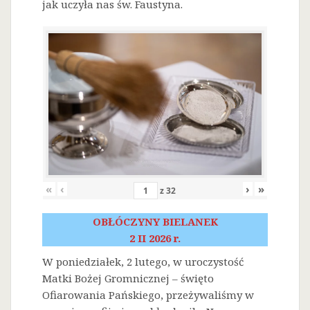
jak uczyła nas św. Faustyna.
«
‹
›
»
z
32
OBŁÓCZYNY BIELANEK
2 II 2026 r.
W poniedziałek, 2 lutego, w uroczystość
Matki Bożej Gromnicznej – święto
Ofiarowania Pańskiego, przeżywaliśmy w