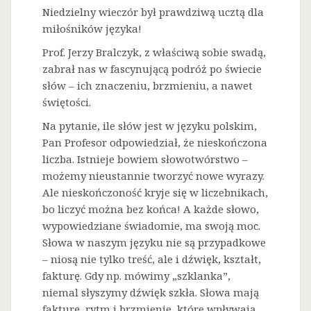
Niedzielny wieczór był prawdziwą ucztą dla
miłośników języka!
Prof. Jerzy Bralczyk, z właściwą sobie swadą,
zabrał nas w fascynującą podróż po świecie
słów – ich znaczeniu, brzmieniu, a nawet
świętości.
Na
pytanie, ile słów jest w języku polskim,
Pan Profesor odpowiedział, że nieskończona
liczba. Istnieje bowiem słowotwórstwo –
możemy nieustannie tworzyć nowe wyrazy.
Ale nieskończoność kryje się w liczebnikach,
bo liczyć można bez końca! A każde słowo,
wypowiedziane świadomie, ma swoją moc.
Słowa w naszym języku nie są przypadkowe
– niosą nie tylko treść, ale i dźwięk, kształt,
fakturę. Gdy np. mówimy „szklanka”,
niemal słyszymy dźwięk szkła. Słowa mają
fakturę, rytm i brzmienie, które wpływają