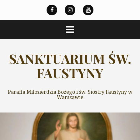
Przeskocz
do
treści
SANKTUARIUM ŚW.
FAUSTYNY
Parafia Miłosierdzia Bożego i św. Siostry Faustyny w
Warszawie