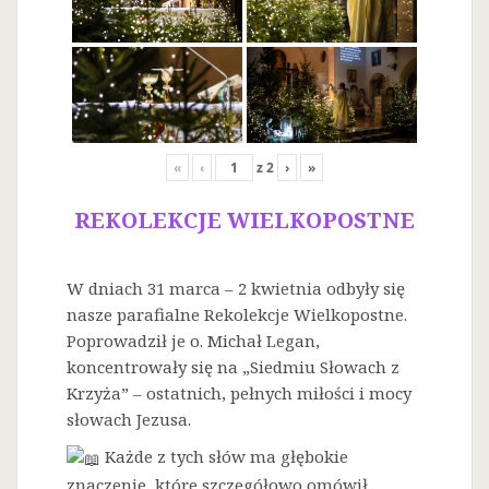
«
‹
z
2
›
»
REKOLEKCJE WIELKOPOSTNE
W dniach 31 marca – 2 kwietnia odbyły się
nasze parafialne Rekolekcje Wielkopostne.
Poprowadził je o. Michał Legan,
koncentrowały się na „Siedmiu Słowach z
Krzyża” – ostatnich, pełnych miłości i mocy
słowach Jezusa.
Każde z tych słów ma głębokie
znaczenie, które szczegółowo omówił