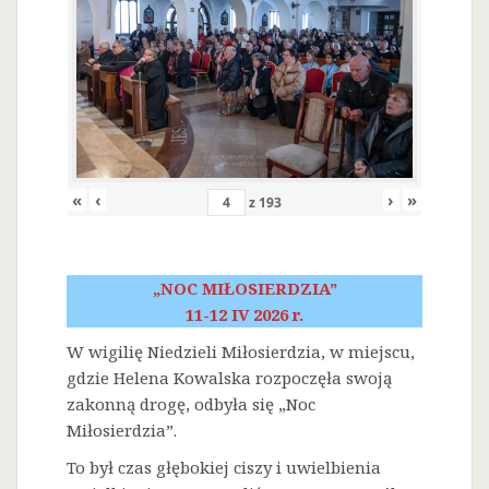
«
‹
›
»
z
193
„NOC MIŁOSIERDZIA”
11-12 IV 2026 r.
W wigilię Niedzieli Miłosierdzia, w miejscu,
gdzie Helena Kowalska rozpoczęła swoją
zakonną drogę, odbyła się „Noc
Miłosierdzia”.
To był czas głębokiej ciszy i uwielbienia