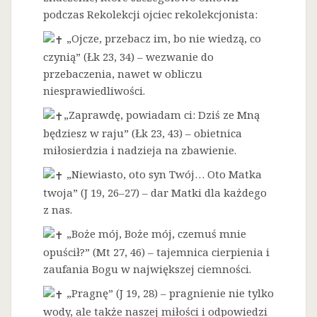
podczas Rekolekcji ojciec rekolekcjonista:
„Ojcze, przebacz im, bo nie wiedzą, co
czynią” (Łk 23, 34) – wezwanie do
przebaczenia, nawet w obliczu
niesprawiedliwości.
„Zaprawdę, powiadam ci: Dziś ze Mną
będziesz w raju” (Łk 23, 43) – obietnica
miłosierdzia i nadzieja na zbawienie.
„Niewiasto, oto syn Twój… Oto Matka
twoja” (J 19, 26–27) – dar Matki dla każdego
z nas.
„Boże mój, Boże mój, czemuś mnie
opuścił?” (Mt 27, 46) – tajemnica cierpienia i
zaufania Bogu w największej ciemności.
„Pragnę” (J 19, 28) – pragnienie nie tylko
wody, ale także naszej miłości i odpowiedzi