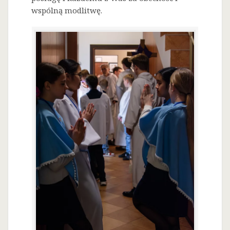
wspólną modlitwę.