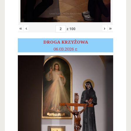
«
‹
›
»
z
100
DROGA KRZYŻOWA
06.03.2026 r.