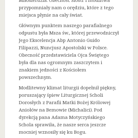
Miłosierdzia. Obecność Sióstr i modlitwa
przypomniały nam o orędziu, które z tego
miejsca płynie na cały świat.
Głównym punktem naszego parafialnego
odpustu była Msza św., której przewodniczył
Jego Ekscelencja Abp Antonio Guido
Filipazzi, Nuncjusz Apostolski w Polsce.
Obecność przedstawiciela Ojca Świętego
była dla nas ogromnym zaszczytem i
znakiem jedności z Kościołem
powszechnym.
Modlitewny klimat liturgii dopełnił piękny,
poruszający śpiew Liturgicznej Scholi
Dorosłych z Parafii Matki Bożej Królowej
Aniołów na Bemowie (Michalici). Pod
dyrekcją pana Adama Motyczyńskiego
Schola sprawiła, że nasze serca jeszcze
mocniej wznosiły się ku Bogu.