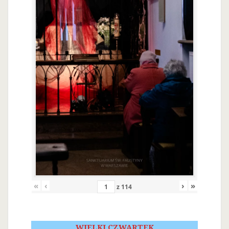
«
‹
›
»
z
114
WIELKI CZWARTEK