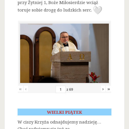
przy Żytniej 1, Boże Miłosierdzie wciąż
toruje sobie drogę do ludzkich serc.
«
‹
›
»
z
69
WIELKI PIĄTEK
W ciszy Krzyża odnajdujemy nadzieję…
Choć radujemy się już ze