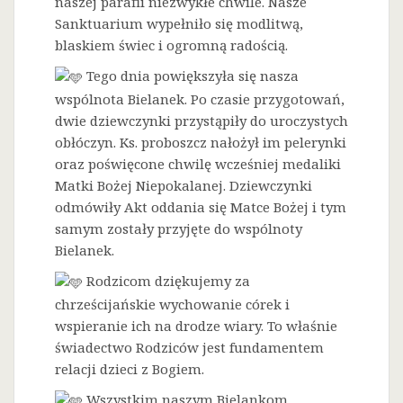
naszej parafii niezwykłe chwile. Nasze
Sanktuarium wypełniło się modlitwą,
blaskiem świec i ogromną radością.
Tego dnia powiększyła się nasza
wspólnota Bielanek. Po czasie przygotowań,
dwie dziewczynki przystąpiły do uroczystych
obłóczyn. Ks. proboszcz nałożył im pelerynki
oraz poświęcone chwilę wcześniej medaliki
Matki Bożej Niepokalanej. Dziewczynki
odmówiły Akt oddania się Matce Bożej i tym
samym zostały przyjęte do wspólnoty
Bielanek.
Rodzicom dziękujemy za
chrześcijańskie wychowanie córek i
wspieranie ich na drodze wiary. To właśnie
świadectwo Rodziców jest fundamentem
relacji dzieci z Bogiem.
Wszystkim naszym Bielankom