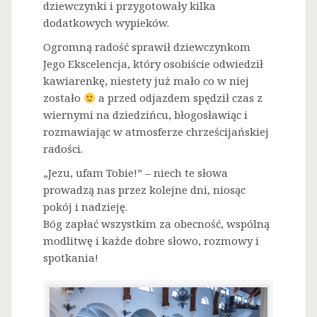
dziewczynki i przygotowały kilka
dodatkowych wypieków.
Ogromną radość sprawił dziewczynkom
Jego Ekscelencja, który osobiście odwiedził
kawiarenkę, niestety już mało co w niej
zostało
a przed odjazdem spędził czas z
wiernymi na dziedzińcu, błogosławiąc i
rozmawiając w atmosferze chrześcijańskiej
radości.
„Jezu, ufam Tobie!” – niech te słowa
prowadzą nas przez kolejne dni, niosąc
pokój i nadzieję.
Bóg zapłać wszystkim za obecność, wspólną
modlitwę i każde dobre słowo, rozmowy i
spotkania!