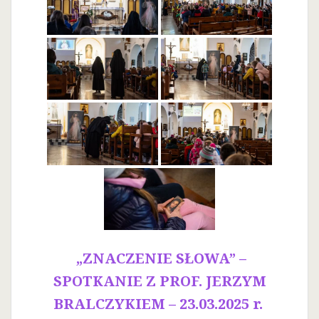
„ZNACZENIE SŁOWA” –
SPOTKANIE Z PROF. JERZYM
BRALCZYKIEM – 23.03.2025 r.