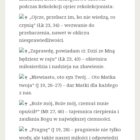
podczas Rekolekcji ojciec rekolekcjonista:
„Ojcze, przebacz im, bo nie wiedzą, co
czynią” (Łk 23, 34) – wezwanie do
przebaczenia, nawet w obliczu
niesprawiedliwości.
„Zaprawdę, powiadam ci: Dziś ze Mną
będziesz w raju” (Łk 23, 43) – obietnica
miłosierdzia i nadzieja na zbawienie.
„Niewiasto, oto syn Twój… Oto Matka
twoja” (J 19, 26–27) – dar Matki dla każdego
z nas.
„Boże mój, Boże mój, czemuś mnie
opuścił?” (Mt 27, 46) – tajemnica cierpienia i
zaufania Bogu w największej ciemności.
„Pragnę” (J 19, 28) – pragnienie nie tylko
wody, ale także naszej miłości i odpowiedzi