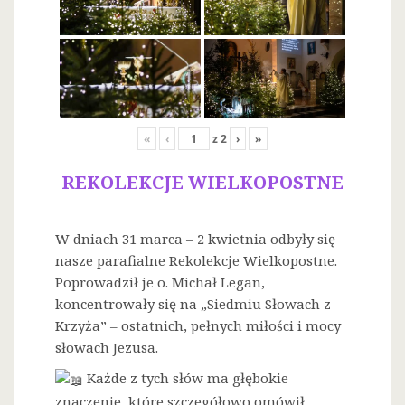
«
‹
z
2
›
»
REKOLEKCJE WIELKOPOSTNE
W dniach 31 marca – 2 kwietnia odbyły się
nasze parafialne Rekolekcje Wielkopostne.
Poprowadził je o. Michał Legan,
koncentrowały się na „Siedmiu Słowach z
Krzyża” – ostatnich, pełnych miłości i mocy
słowach Jezusa.
Każde z tych słów ma głębokie
znaczenie, które szczegółowo omówił