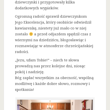
dziewczynki i przygotowały kilka
dodatkowych wypieków.
Ogromną radość sprawił dziewczynkom
Jego Ekscelencja, który osobiście odwiedził
kawiarenkę, niestety już mało co w niej
zostało
a przed odjazdem spędził czas z
wiernymi na dziedzińcu, błogosławiąc i
rozmawiając w atmosferze chrześcijańskiej
radości.
„Jezu, ufam Tobie!” – niech te słowa
prowadzą nas przez kolejne dni, niosąc
pokój i nadzieję.
Bóg zapłać wszystkim za obecność, wspólną
modlitwę i każde dobre słowo, rozmowy i
spotkania!