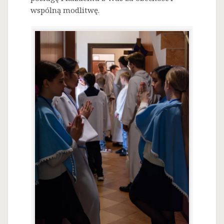
wspólną modlitwę.