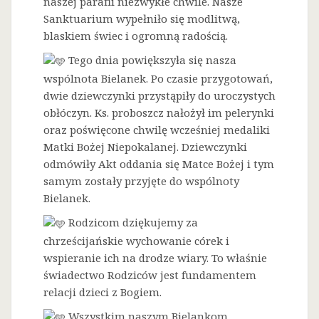
naszej parafii niezwykłe chwile. Nasze
Sanktuarium wypełniło się modlitwą,
blaskiem świec i ogromną radością.
Tego dnia powiększyła się nasza
wspólnota Bielanek. Po czasie przygotowań,
dwie dziewczynki przystąpiły do uroczystych
obłóczyn. Ks. proboszcz nałożył im pelerynki
oraz poświęcone chwilę wcześniej medaliki
Matki Bożej Niepokalanej. Dziewczynki
odmówiły Akt oddania się Matce Bożej i tym
samym zostały przyjęte do wspólnoty
Bielanek.
Rodzicom dziękujemy za
chrześcijańskie wychowanie córek i
wspieranie ich na drodze wiary. To właśnie
świadectwo Rodziców jest fundamentem
relacji dzieci z Bogiem.
Wszystkim naszym Bielankom