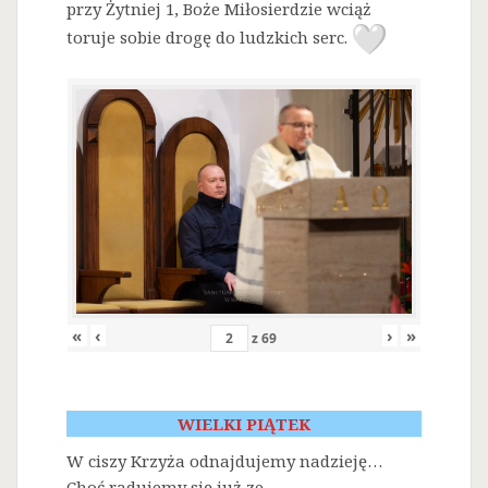
przy Żytniej 1, Boże Miłosierdzie wciąż
toruje sobie drogę do ludzkich serc.
«
‹
›
»
z
69
WIELKI PIĄTEK
W ciszy Krzyża odnajdujemy nadzieję…
Choć radujemy się już ze