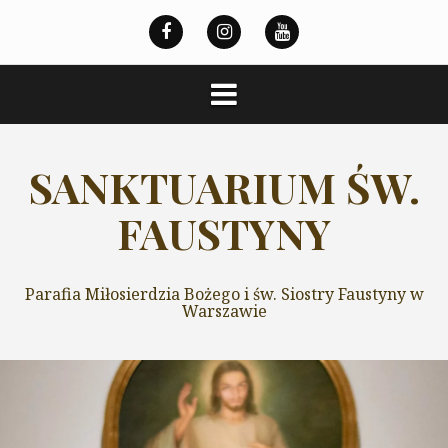
Przeskocz
do
treści
SANKTUARIUM ŚW.
FAUSTYNY
Parafia Miłosierdzia Bożego i św. Siostry Faustyny w
Warszawie