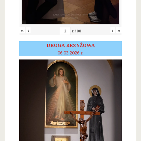
«
‹
›
»
z
100
DROGA KRZYŻOWA
06.03.2026 r.