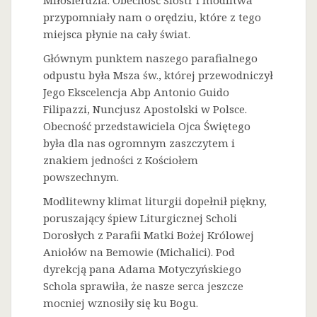
Miłosierdzia. Obecność Sióstr i modlitwa
przypomniały nam o orędziu, które z tego
miejsca płynie na cały świat.
Głównym punktem naszego parafialnego
odpustu była Msza św., której przewodniczył
Jego Ekscelencja Abp Antonio Guido
Filipazzi, Nuncjusz Apostolski w Polsce.
Obecność przedstawiciela Ojca Świętego
była dla nas ogromnym zaszczytem i
znakiem jedności z Kościołem
powszechnym.
Modlitewny klimat liturgii dopełnił piękny,
poruszający śpiew Liturgicznej Scholi
Dorosłych z Parafii Matki Bożej Królowej
Aniołów na Bemowie (Michalici). Pod
dyrekcją pana Adama Motyczyńskiego
Schola sprawiła, że nasze serca jeszcze
mocniej wznosiły się ku Bogu.