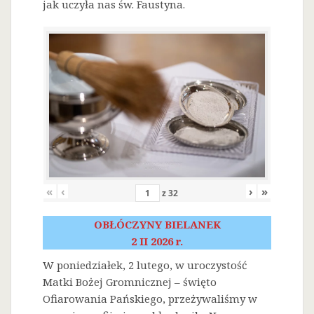
jak uczyła nas św. Faustyna.
«
‹
›
»
z
32
OBŁÓCZYNY BIELANEK
2 II 2026 r.
W poniedziałek, 2 lutego, w uroczystość
Matki Bożej Gromnicznej – święto
Ofiarowania Pańskiego, przeżywaliśmy w