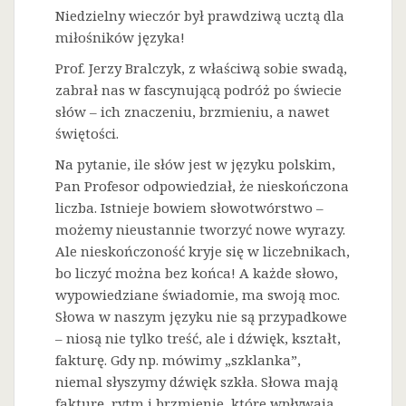
Niedzielny wieczór był prawdziwą ucztą dla
miłośników języka!
Prof. Jerzy Bralczyk, z właściwą sobie swadą,
zabrał nas w fascynującą podróż po świecie
słów – ich znaczeniu, brzmieniu, a nawet
świętości.
Na
pytanie, ile słów jest w języku polskim,
Pan Profesor odpowiedział, że nieskończona
liczba. Istnieje bowiem słowotwórstwo –
możemy nieustannie tworzyć nowe wyrazy.
Ale nieskończoność kryje się w liczebnikach,
bo liczyć można bez końca! A każde słowo,
wypowiedziane świadomie, ma swoją moc.
Słowa w naszym języku nie są przypadkowe
– niosą nie tylko treść, ale i dźwięk, kształt,
fakturę. Gdy np. mówimy „szklanka”,
niemal słyszymy dźwięk szkła. Słowa mają
fakturę, rytm i brzmienie, które wpływają