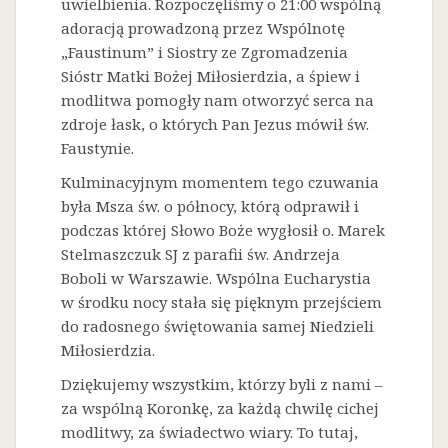
uwielbienia. Rozpoczęliśmy o 21:00 wspólną
adoracją prowadzoną przez Wspólnotę
„Faustinum” i Siostry ze Zgromadzenia
Sióstr Matki Bożej Miłosierdzia, a śpiew i
modlitwa pomogły nam otworzyć serca na
zdroje łask, o których Pan Jezus mówił św.
Faustynie.
Kulminacyjnym momentem tego czuwania
była Msza św. o północy, którą odprawił i
podczas której Słowo Boże wygłosił o. Marek
Stelmaszczuk SJ z parafii św. Andrzeja
Boboli w Warszawie. Wspólna Eucharystia
w środku nocy stała się pięknym przejściem
do radosnego świętowania samej Niedzieli
Miłosierdzia.
Dziękujemy wszystkim, którzy byli z nami –
za wspólną Koronkę, za każdą chwilę cichej
modlitwy, za świadectwo wiary. To tutaj,