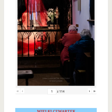
«
‹
›
»
z
114
WIELKI CZWARTEK