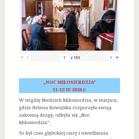
«
‹
›
»
z
193
„NOC MIŁOSIERDZIA”
11-12 IV 2026 r.
W wigilię Niedzieli Miłosierdzia, w miejscu,
gdzie Helena Kowalska rozpoczęła swoją
zakonną drogę, odbyła się „Noc
Miłosierdzia”.
To był czas głębokiej ciszy i uwielbienia