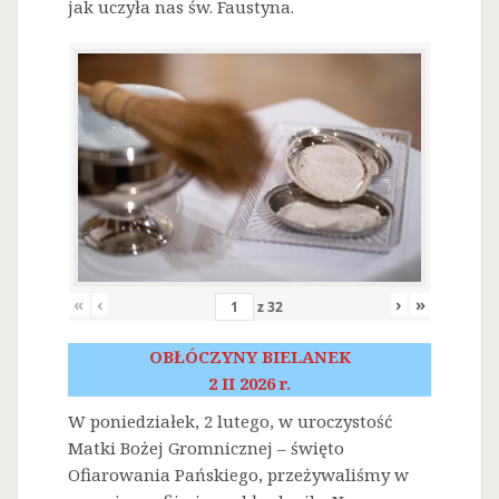
jak uczyła nas św. Faustyna.
«
‹
›
»
z
32
OBŁÓCZYNY BIELANEK
2 II 2026 r.
W poniedziałek, 2 lutego, w uroczystość
Matki Bożej Gromnicznej – święto
Ofiarowania Pańskiego, przeżywaliśmy w