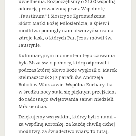
uwielbienia. Rozpoczęliśmy o 21:00 wspólną
adoracją prowadzoną przez Wspólnotę
„Faustinum” i Siostry ze Zgromadzenia
Sióstr Matki Bożej Miłosierdzia, a śpiew i
modlitwa pomogły nam otworzyć serca na
zdroje łask, o których Pan Jezus mówił św.
Faustynie.
Kulminacyjnym momentem tego czuwania
była Msza św. o północy, którą odprawił i
podczas której Słowo Boże wygłosił o. Marek
Stelmaszczuk SJ z parafii św. Andrzeja
Boboli w Warszawie. Wspólna Eucharystia
w środku nocy stała się pięknym przejściem
do radosnego świętowania samej Niedzieli
Miłosierdzia.
Dziękujemy wszystkim, którzy byli z nami –
za wspólną Koronkę, za każdą chwilę cichej
modlitwy, za świadectwo wiary. To tutaj,