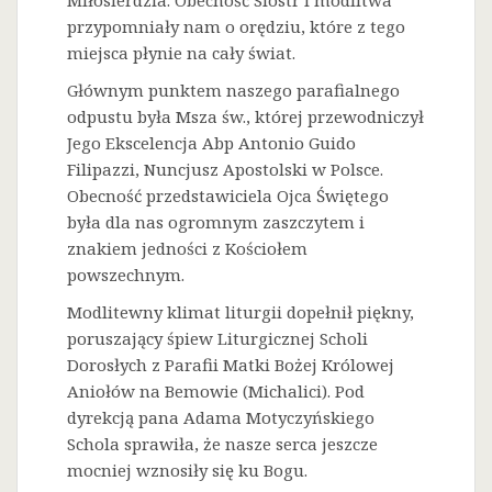
Miłosierdzia. Obecność Sióstr i modlitwa
przypomniały nam o orędziu, które z tego
miejsca płynie na cały świat.
Głównym punktem naszego parafialnego
odpustu była Msza św., której przewodniczył
Jego Ekscelencja Abp Antonio Guido
Filipazzi, Nuncjusz Apostolski w Polsce.
Obecność przedstawiciela Ojca Świętego
była dla nas ogromnym zaszczytem i
znakiem jedności z Kościołem
powszechnym.
Modlitewny klimat liturgii dopełnił piękny,
poruszający śpiew Liturgicznej Scholi
Dorosłych z Parafii Matki Bożej Królowej
Aniołów na Bemowie (Michalici). Pod
dyrekcją pana Adama Motyczyńskiego
Schola sprawiła, że nasze serca jeszcze
mocniej wznosiły się ku Bogu.