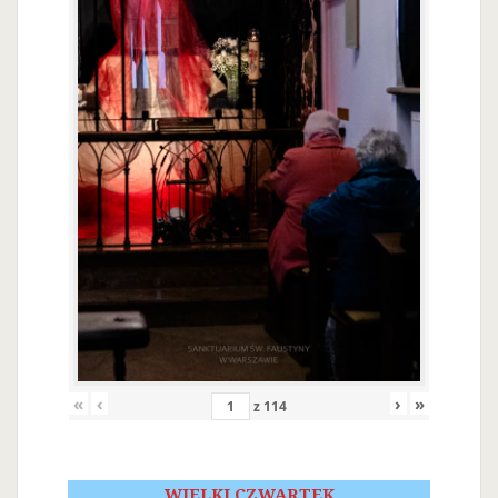
«
‹
›
»
z
114
WIELKI CZWARTEK