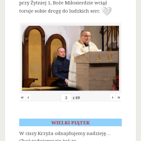
przy Żytniej 1, Boże Miłosierdzie wciąż
toruje sobie drogę do ludzkich serc.
«
‹
›
»
z
69
WIELKI PIĄTEK
W ciszy Krzyża odnajdujemy nadzieję…
Choć radujemy się już ze