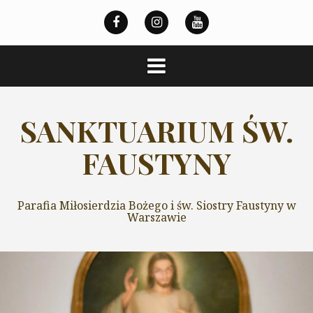
Przeskocz
do
treści
SANKTUARIUM ŚW.
FAUSTYNY
Parafia Miłosierdzia Bożego i św. Siostry Faustyny w
Warszawie