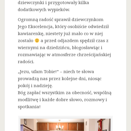
dziewczynki i przygotowały kilka
dodatkowych wypieków.
Ogromną radość sprawił dziewczynkom
Jego Ekscelencja, który osobiście odwiedził
kawiarenkę, niestety już mało co w niej
zostało
a przed odjazdem spędził czas z
wiernymi na dziedzińcu, błogosławiąc i
rozmawiając w atmosferze chrześcijańskiej
radości.
„Jezu, ufam Tobie!” – niech te słowa
prowadzą nas przez kolejne dni, niosąc
pokój i nadzieję.
Bóg zapłać wszystkim za obecność, wspólną
modlitwę i każde dobre słowo, rozmowy i
spotkania!