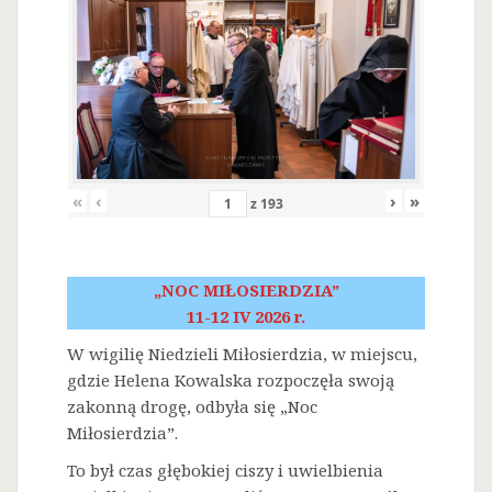
«
‹
›
»
z
193
„NOC MIŁOSIERDZIA”
11-12 IV 2026 r.
W wigilię Niedzieli Miłosierdzia, w miejscu,
gdzie Helena Kowalska rozpoczęła swoją
zakonną drogę, odbyła się „Noc
Miłosierdzia”.
To był czas głębokiej ciszy i uwielbienia