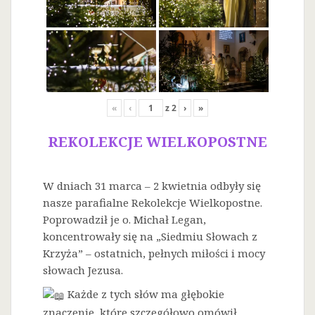
«
‹
z
2
›
»
REKOLEKCJE WIELKOPOSTNE
W dniach 31 marca – 2 kwietnia odbyły się
nasze parafialne Rekolekcje Wielkopostne.
Poprowadził je o. Michał Legan,
koncentrowały się na „Siedmiu Słowach z
Krzyża” – ostatnich, pełnych miłości i mocy
słowach Jezusa.
Każde z tych słów ma głębokie
znaczenie, które szczegółowo omówił