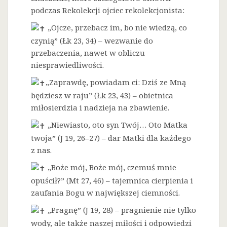
podczas Rekolekcji ojciec rekolekcjonista:
„Ojcze, przebacz im, bo nie wiedzą, co
czynią” (Łk 23, 34) – wezwanie do
przebaczenia, nawet w obliczu
niesprawiedliwości.
„Zaprawdę, powiadam ci: Dziś ze Mną
będziesz w raju” (Łk 23, 43) – obietnica
miłosierdzia i nadzieja na zbawienie.
„Niewiasto, oto syn Twój… Oto Matka
twoja” (J 19, 26–27) – dar Matki dla każdego
z nas.
„Boże mój, Boże mój, czemuś mnie
opuścił?” (Mt 27, 46) – tajemnica cierpienia i
zaufania Bogu w największej ciemności.
„Pragnę” (J 19, 28) – pragnienie nie tylko
wody, ale także naszej miłości i odpowiedzi