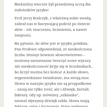
Niedzielny wieczór był prawdziwą ucztą dla
miłośników języka!
Prof. Jerzy Bralczyk, z właściwą sobie swadą,
zabrał nas w fascynującą podróż po świecie
słów – ich znaczeniu, brzmieniu, a nawet
świętości.
Na
pytanie, ile słów jest w języku polskim,
Pan Profesor odpowiedział, że nieskończona
liczba. Istnieje bowiem słowotwórstwo –
możemy nieustannie tworzyć nowe wyrazy.
Ale nieskończoność kryje się w liczebnikach,
bo liczyć można bez końca! A każde słowo,
wypowiedziane świadomie, ma swoją moc.
Słowa w naszym języku nie są przypadkowe
– niosą nie tylko treść, ale i dźwięk, kształt,
fakturę. Gdy np. mówimy „szklanka”,
niemal słyszymy dźwięk szkła. Słowa mają
fakturę, rytm i brzmienie, które wpływają