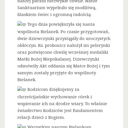
naszej parafii niezwykłe chwile. Nasze
Sanktuarium wypełniło się modlitwą,
blaskiem świec i ogromną radością.
Tego dnia powiększyła się nasza
wspólnota Bielanek. Po czasie przygotowań,
dwie dziewczynki przystąpiły do uroczystych
obłóczyn. Ks. proboszcz nałożył im pelerynki
oraz poświęcone chwilę wcześniej medaliki
Matki Bożej Niepokalanej. Dziewczynki
odmówiły Akt oddania się Matce Bożej i tym
samym zostały przyjęte do wspólnoty
Bielanek.
Rodzicom dziękujemy za
chrześcijańskie wychowanie córek i
wspieranie ich na drodze wiary. To właśnie
świadectwo Rodziców jest fundamentem
relacji dzieci z Bogiem.
Wszystkim naszym Bielankom