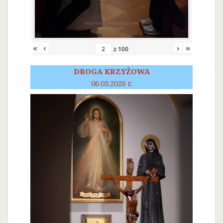
«
‹
›
»
z
100
DROGA KRZYŻOWA
06.03.2026 r.