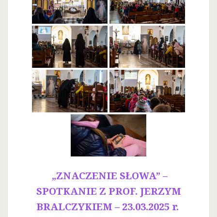
„ZNACZENIE SŁOWA” –
SPOTKANIE Z PROF. JERZYM
BRALCZYKIEM – 23.03.2025 r.