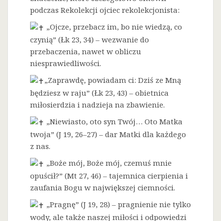
podczas Rekolekcji ojciec rekolekcjonista:
„Ojcze, przebacz im, bo nie wiedzą, co
czynią” (Łk 23, 34) – wezwanie do
przebaczenia, nawet w obliczu
niesprawiedliwości.
„Zaprawdę, powiadam ci: Dziś ze Mną
będziesz w raju” (Łk 23, 43) – obietnica
miłosierdzia i nadzieja na zbawienie.
„Niewiasto, oto syn Twój… Oto Matka
twoja” (J 19, 26–27) – dar Matki dla każdego
z nas.
„Boże mój, Boże mój, czemuś mnie
opuścił?” (Mt 27, 46) – tajemnica cierpienia i
zaufania Bogu w największej ciemności.
„Pragnę” (J 19, 28) – pragnienie nie tylko
wody, ale także naszej miłości i odpowiedzi