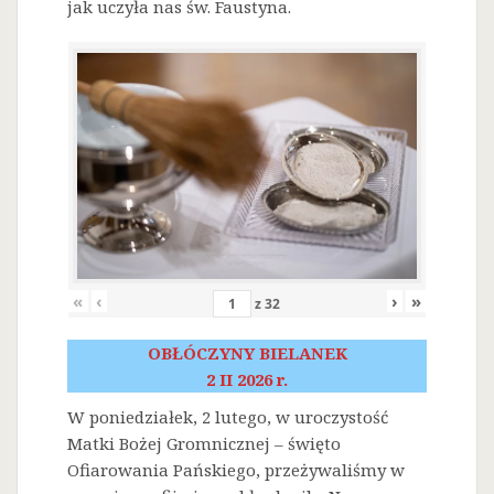
jak uczyła nas św. Faustyna.
«
‹
›
»
z
32
OBŁÓCZYNY BIELANEK
2 II 2026 r.
W poniedziałek, 2 lutego, w uroczystość
Matki Bożej Gromnicznej – święto
Ofiarowania Pańskiego, przeżywaliśmy w