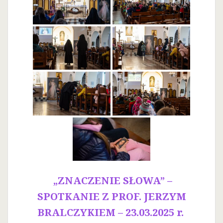
„ZNACZENIE SŁOWA” –
SPOTKANIE Z PROF. JERZYM
BRALCZYKIEM – 23.03.2025 r.