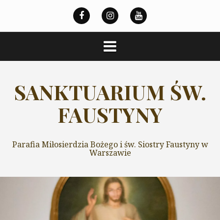
Przeskocz
do
treści
SANKTUARIUM ŚW.
FAUSTYNY
Parafia Miłosierdzia Bożego i św. Siostry Faustyny w
Warszawie