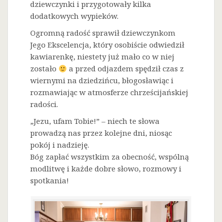
dziewczynki i przygotowały kilka
dodatkowych wypieków.
Ogromną radość sprawił dziewczynkom
Jego Ekscelencja, który osobiście odwiedził
kawiarenkę, niestety już mało co w niej
zostało
a przed odjazdem spędził czas z
wiernymi na dziedzińcu, błogosławiąc i
rozmawiając w atmosferze chrześcijańskiej
radości.
„Jezu, ufam Tobie!” – niech te słowa
prowadzą nas przez kolejne dni, niosąc
pokój i nadzieję.
Bóg zapłać wszystkim za obecność, wspólną
modlitwę i każde dobre słowo, rozmowy i
spotkania!