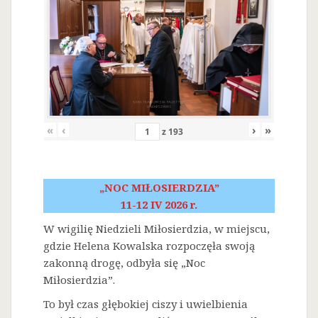
«
‹
›
»
z
193
„NOC MIŁOSIERDZIA”
11-12 IV 2026 r.
W wigilię Niedzieli Miłosierdzia, w miejscu,
gdzie Helena Kowalska rozpoczęła swoją
zakonną drogę, odbyła się „Noc
Miłosierdzia”.
To był czas głębokiej ciszy i uwielbienia