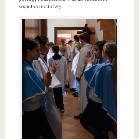
wspólną modlitwę.