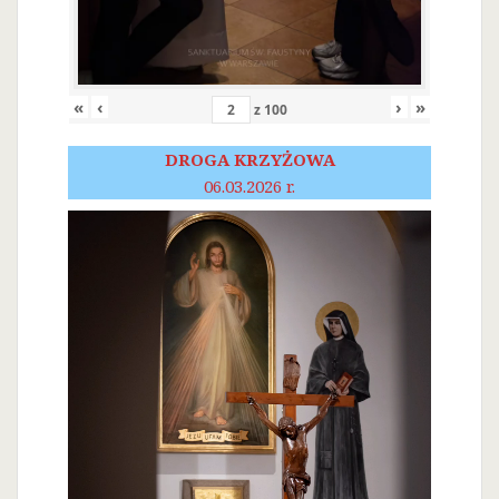
«
‹
›
»
z
100
DROGA KRZYŻOWA
06.03.2026 r.