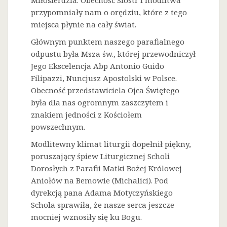
Miłosierdzia. Obecność Sióstr i modlitwa
przypomniały nam o orędziu, które z tego
miejsca płynie na cały świat.
Głównym punktem naszego parafialnego
odpustu była Msza św., której przewodniczył
Jego Ekscelencja Abp Antonio Guido
Filipazzi, Nuncjusz Apostolski w Polsce.
Obecność przedstawiciela Ojca Świętego
była dla nas ogromnym zaszczytem i
znakiem jedności z Kościołem
powszechnym.
Modlitewny klimat liturgii dopełnił piękny,
poruszający śpiew Liturgicznej Scholi
Dorosłych z Parafii Matki Bożej Królowej
Aniołów na Bemowie (Michalici). Pod
dyrekcją pana Adama Motyczyńskiego
Schola sprawiła, że nasze serca jeszcze
mocniej wznosiły się ku Bogu.