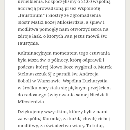
uwielbienia. Rozpoczęliśmy o 21:00 wspólną
adoracją prowadzoną przez Wspólnotę
„Faustinum” i Siostry ze Zgromadzenia
Sióstr Matki Bożej Miłosierdzia, a śpiew i
modlitwa pomogły nam otworzyć serca na
zdroje łask, o których Pan Jezus mówił św.
Faustynie.
Kulminacyjnym momentem tego czuwania
była Msza św. o północy, którą odprawił i
podczas której Słowo Boże wygłosił o. Marek
Stelmaszczuk SJ z parafii św. Andrzeja
Boboli w Warszawie. Wspólna Eucharystia
w środku nocy stała się pięknym przejściem
do radosnego świętowania samej Niedzieli
Miłosierdzia.
Dziękujemy wszystkim, którzy byli z nami –
za wspólną Koronkę, za każdą chwilę cichej
modlitwy, za świadectwo wiary. To tutaj,