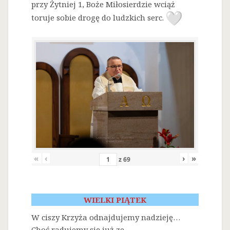
przy Żytniej 1, Boże Miłosierdzie wciąż
toruje sobie drogę do ludzkich serc.
«
‹
›
»
z
69
WIELKI PIĄTEK
W ciszy Krzyża odnajdujemy nadzieję…
Choć radujemy się już ze