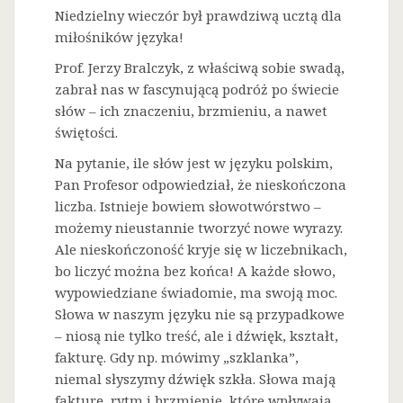
Niedzielny wieczór był prawdziwą ucztą dla
miłośników języka!
Prof. Jerzy Bralczyk, z właściwą sobie swadą,
zabrał nas w fascynującą podróż po świecie
słów – ich znaczeniu, brzmieniu, a nawet
świętości.
Na
pytanie, ile słów jest w języku polskim,
Pan Profesor odpowiedział, że nieskończona
liczba. Istnieje bowiem słowotwórstwo –
możemy nieustannie tworzyć nowe wyrazy.
Ale nieskończoność kryje się w liczebnikach,
bo liczyć można bez końca! A każde słowo,
wypowiedziane świadomie, ma swoją moc.
Słowa w naszym języku nie są przypadkowe
– niosą nie tylko treść, ale i dźwięk, kształt,
fakturę. Gdy np. mówimy „szklanka”,
niemal słyszymy dźwięk szkła. Słowa mają
fakturę, rytm i brzmienie, które wpływają