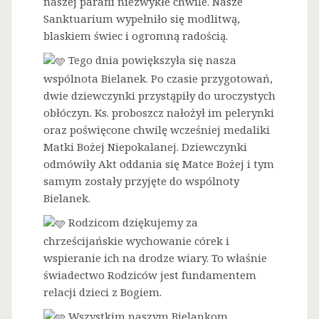
naszej parafii niezwykłe chwile. Nasze
Sanktuarium wypełniło się modlitwą,
blaskiem świec i ogromną radością.
Tego dnia powiększyła się nasza
wspólnota Bielanek. Po czasie przygotowań,
dwie dziewczynki przystąpiły do uroczystych
obłóczyn. Ks. proboszcz nałożył im pelerynki
oraz poświęcone chwilę wcześniej medaliki
Matki Bożej Niepokalanej. Dziewczynki
odmówiły Akt oddania się Matce Bożej i tym
samym zostały przyjęte do wspólnoty
Bielanek.
Rodzicom dziękujemy za
chrześcijańskie wychowanie córek i
wspieranie ich na drodze wiary. To właśnie
świadectwo Rodziców jest fundamentem
relacji dzieci z Bogiem.
Wszystkim naszym Bielankom