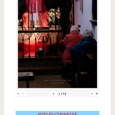
«
‹
›
»
z
114
WIELKI CZWARTEK