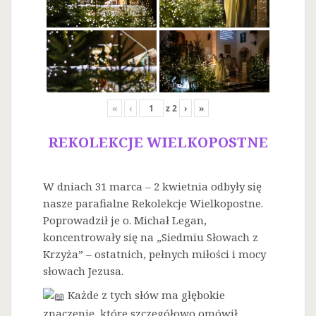
«
‹
z
2
›
»
REKOLEKCJE WIELKOPOSTNE
W dniach 31 marca – 2 kwietnia odbyły się
nasze parafialne Rekolekcje Wielkopostne.
Poprowadził je o. Michał Legan,
koncentrowały się na „Siedmiu Słowach z
Krzyża” – ostatnich, pełnych miłości i mocy
słowach Jezusa.
Każde z tych słów ma głębokie
znaczenie, które szczegółowo omówił