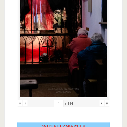
«
‹
›
»
z
114
WIELKI CZWARTEK