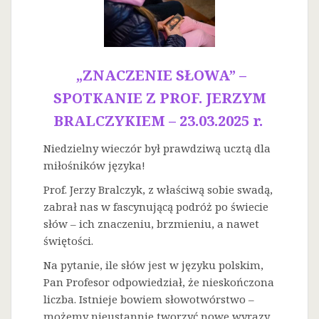
„ZNACZENIE SŁOWA” –
SPOTKANIE Z PROF. JERZYM
BRALCZYKIEM – 23.03.2025 r.
Niedzielny wieczór był prawdziwą ucztą dla
miłośników języka!
Prof. Jerzy Bralczyk, z właściwą sobie swadą,
zabrał nas w fascynującą podróż po świecie
słów – ich znaczeniu, brzmieniu, a nawet
świętości.
Na
pytanie, ile słów jest w języku polskim,
Pan Profesor odpowiedział, że nieskończona
liczba. Istnieje bowiem słowotwórstwo –
możemy nieustannie tworzyć nowe wyrazy.