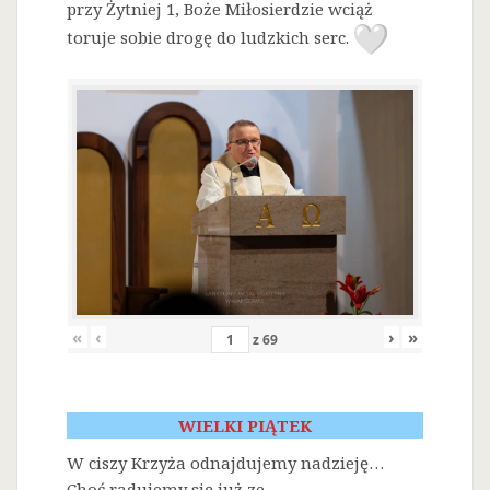
przy Żytniej 1, Boże Miłosierdzie wciąż
toruje sobie drogę do ludzkich serc.
«
‹
›
»
z
69
WIELKI PIĄTEK
W ciszy Krzyża odnajdujemy nadzieję…
Choć radujemy się już ze