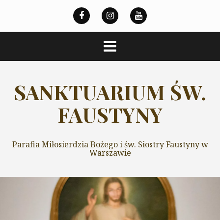
Przeskocz
do
treści
SANKTUARIUM ŚW.
FAUSTYNY
Parafia Miłosierdzia Bożego i św. Siostry Faustyny w
Warszawie