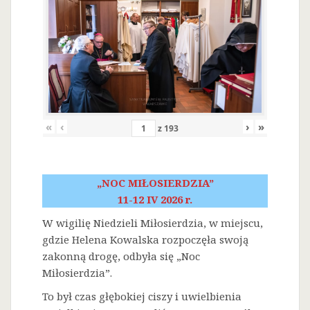
«
‹
›
»
z
193
„NOC MIŁOSIERDZIA”
11-12 IV 2026 r.
W wigilię Niedzieli Miłosierdzia, w miejscu,
gdzie Helena Kowalska rozpoczęła swoją
zakonną drogę, odbyła się „Noc
Miłosierdzia”.
To był czas głębokiej ciszy i uwielbienia