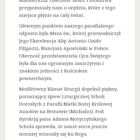
Miłosierdzia. Obecność Sióstr i modlitwa
przypomniały nam o orędziu, które z tego
miejsca płynie na cały świat.
Głównym punktem naszego parafialnego
odpustu była Msza św., której przewodniczył
Jego Ekscelencja Abp Antonio Guido
Filipazzi, Nuncjusz Apostolski w Polsce.
Obecność przedstawiciela Ojca Świętego
była dla nas ogromnym zaszczytem i
znakiem jedności z Kościołem
powszechnym.
Modlitewny klimat liturgii dopełnił piękny,
poruszający śpiew Liturgicznej Scholi
Dorosłych z Parafii Matki Bożej Królowej
Aniołów na Bemowie (Michalici). Pod
dyrekcją pana Adama Motyczyńskiego
Schola sprawiła, że nasze serca jeszcze
mocniej wznosiły się ku Bogu.