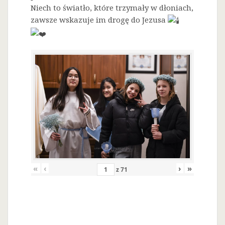
Niech to światło, które trzymały w dłoniach,
zawsze wskazuje im drogę do Jezusa
«
‹
›
»
z
71