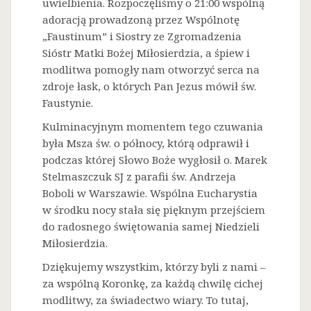
uwielbienia. Rozpoczęliśmy o 21:00 wspólną
adoracją prowadzoną przez Wspólnotę
„Faustinum” i Siostry ze Zgromadzenia
Sióstr Matki Bożej Miłosierdzia, a śpiew i
modlitwa pomogły nam otworzyć serca na
zdroje łask, o których Pan Jezus mówił św.
Faustynie.
Kulminacyjnym momentem tego czuwania
była Msza św. o północy, którą odprawił i
podczas której Słowo Boże wygłosił o. Marek
Stelmaszczuk SJ z parafii św. Andrzeja
Boboli w Warszawie. Wspólna Eucharystia
w środku nocy stała się pięknym przejściem
do radosnego świętowania samej Niedzieli
Miłosierdzia.
Dziękujemy wszystkim, którzy byli z nami –
za wspólną Koronkę, za każdą chwilę cichej
modlitwy, za świadectwo wiary. To tutaj,