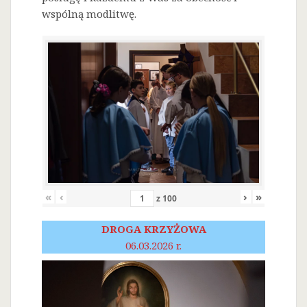
wspólną modlitwę.
«
‹
›
»
z
100
DROGA KRZYŻOWA
06.03.2026 r.