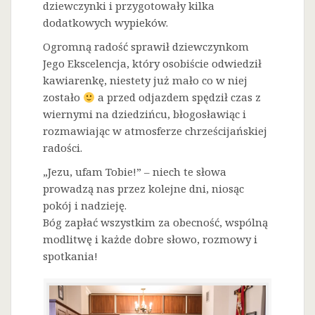
dziewczynki i przygotowały kilka
dodatkowych wypieków.
Ogromną radość sprawił dziewczynkom
Jego Ekscelencja, który osobiście odwiedził
kawiarenkę, niestety już mało co w niej
zostało
a przed odjazdem spędził czas z
wiernymi na dziedzińcu, błogosławiąc i
rozmawiając w atmosferze chrześcijańskiej
radości.
„Jezu, ufam Tobie!” – niech te słowa
prowadzą nas przez kolejne dni, niosąc
pokój i nadzieję.
Bóg zapłać wszystkim za obecność, wspólną
modlitwę i każde dobre słowo, rozmowy i
spotkania!