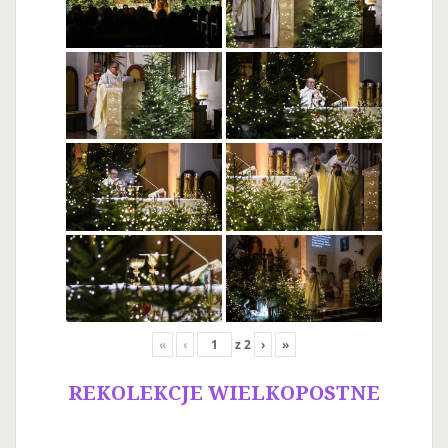
«
‹
z
2
›
»
REKOLEKCJE WIELKOPOSTNE