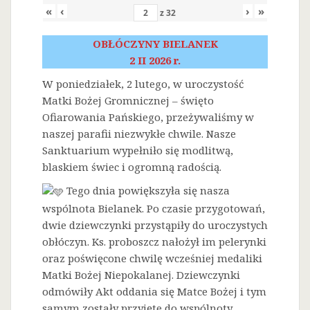
«
‹
›
»
z
32
OBŁÓCZYNY BIELANEK
2 II 2026 r.
W poniedziałek, 2 lutego, w uroczystość
Matki Bożej Gromnicznej – święto
Ofiarowania Pańskiego, przeżywaliśmy w
naszej parafii niezwykłe chwile. Nasze
Sanktuarium wypełniło się modlitwą,
blaskiem świec i ogromną radością.
Tego dnia powiększyła się nasza
wspólnota Bielanek. Po czasie przygotowań,
dwie dziewczynki przystąpiły do uroczystych
obłóczyn. Ks. proboszcz nałożył im pelerynki
oraz poświęcone chwilę wcześniej medaliki
Matki Bożej Niepokalanej. Dziewczynki
odmówiły Akt oddania się Matce Bożej i tym
samym zostały przyjęte do wspólnoty