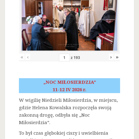
«
‹
›
»
z
193
„NOC MIŁOSIERDZIA”
11-12 IV 2026 r.
W wigilię Niedzieli Miłosierdzia, w miejscu,
gdzie Helena Kowalska rozpoczęła swoją
zakonną drogę, odbyła się „Noc
Miłosierdzia”.
To był czas głębokiej ciszy i uwielbienia