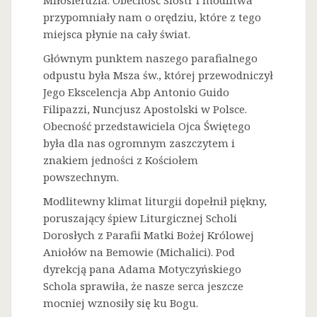
Miłosierdzia. Obecność Sióstr i modlitwa
przypomniały nam o orędziu, które z tego
miejsca płynie na cały świat.
Głównym punktem naszego parafialnego
odpustu była Msza św., której przewodniczył
Jego Ekscelencja Abp Antonio Guido
Filipazzi, Nuncjusz Apostolski w Polsce.
Obecność przedstawiciela Ojca Świętego
była dla nas ogromnym zaszczytem i
znakiem jedności z Kościołem
powszechnym.
Modlitewny klimat liturgii dopełnił piękny,
poruszający śpiew Liturgicznej Scholi
Dorosłych z Parafii Matki Bożej Królowej
Aniołów na Bemowie (Michalici). Pod
dyrekcją pana Adama Motyczyńskiego
Schola sprawiła, że nasze serca jeszcze
mocniej wznosiły się ku Bogu.