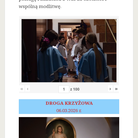
wspólną modlitwę.
«
‹
›
»
z
100
DROGA KRZYŻOWA
06.03.2026 r.