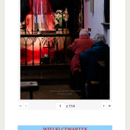
«
‹
›
»
z
114
WIELKI CZWARTEK