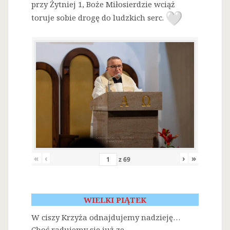
przy Żytniej 1, Boże Miłosierdzie wciąż
toruje sobie drogę do ludzkich serc.
«
‹
›
»
z
69
WIELKI PIĄTEK
W ciszy Krzyża odnajdujemy nadzieję…
Choć radujemy się już ze