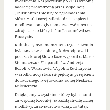
uwielbienia. Rozpoczęliśmy o 21:00 wspólną
adoracją prowadzoną przez Wspólnotę
„Faustinum” i Siostry ze Zgromadzenia
Sióstr Matki Bożej Miłosierdzia, a śpiew i
modlitwa pomogły nam otworzyć serca na
zdroje łask, o których Pan Jezus mówił św.
Faustynie.
Kulminacyjnym momentem tego czuwania
była Msza św. o północy, którą odprawił i
podczas której Słowo Boże wygłosił o. Marek
Stelmaszczuk SJ z parafii św. Andrzeja
Boboli w Warszawie. Wspólna Eucharystia
w środku nocy stała się pięknym przejściem
do radosnego świętowania samej Niedzieli
Miłosierdzia.
Dziękujemy wszystkim, którzy byli z nami –
za wspólną Koronkę, za każdą chwilę cichej
modlitwy, za świadectwo wiary. To tutaj,