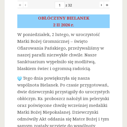
«
‹
›
»
z
32
OBŁÓCZYNY BIELANEK
2 II 2026 r.
W poniedziałek, 2 lutego, w uroczystość
Matki Bożej Gromnicznej – święto
Ofiarowania Pańskiego, przeżywaliśmy w
naszej parafii niezwykłe chwile. Nasze
Sanktuarium wypełniło się modlitwą,
blaskiem świec i ogromną radością.
Tego dnia powiększyła się nasza
wspólnota Bielanek. Po czasie przygotowań,
dwie dziewczynki przystąpiły do uroczystych
obłóczyn. Ks. proboszcz nałożył im pelerynki
oraz poświęcone chwilę wcześniej medaliki
Matki Bożej Niepokalanej. Dziewczynki
odmówiły Akt oddania się Matce Bożej i tym
samym zostały przyjęte do wspólnoty