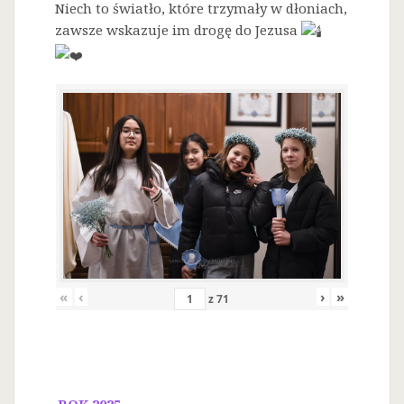
Niech to światło, które trzymały w dłoniach,
zawsze wskazuje im drogę do Jezusa
«
‹
›
»
z
71
ROK 2025