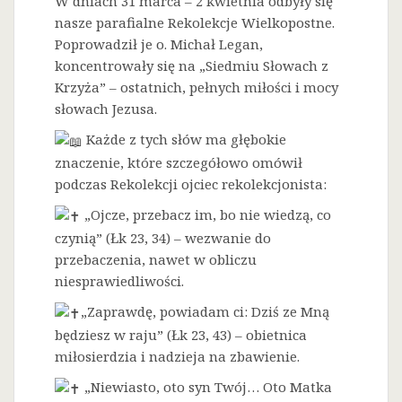
W dniach 31 marca – 2 kwietnia odbyły się
nasze parafialne Rekolekcje Wielkopostne.
Poprowadził je o. Michał Legan,
koncentrowały się na „Siedmiu Słowach z
Krzyża” – ostatnich, pełnych miłości i mocy
słowach Jezusa.
Każde z tych słów ma głębokie
znaczenie, które szczegółowo omówił
podczas Rekolekcji ojciec rekolekcjonista:
„Ojcze, przebacz im, bo nie wiedzą, co
czynią” (Łk 23, 34) – wezwanie do
przebaczenia, nawet w obliczu
niesprawiedliwości.
„Zaprawdę, powiadam ci: Dziś ze Mną
będziesz w raju” (Łk 23, 43) – obietnica
miłosierdzia i nadzieja na zbawienie.
„Niewiasto, oto syn Twój… Oto Matka