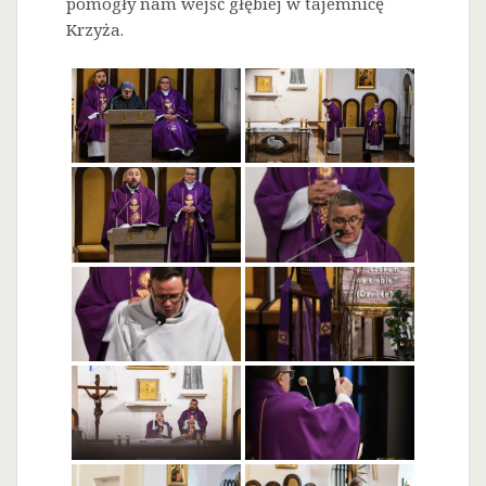
pomogły nam wejść głębiej w tajemnicę
Krzyża.