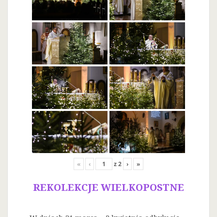
«
‹
z
2
›
»
REKOLEKCJE WIELKOPOSTNE