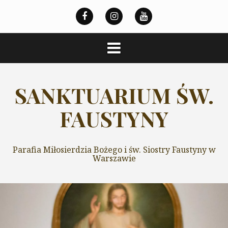
Przeskocz
do
treści
SANKTUARIUM ŚW.
FAUSTYNY
Parafia Miłosierdzia Bożego i św. Siostry Faustyny w
Warszawie