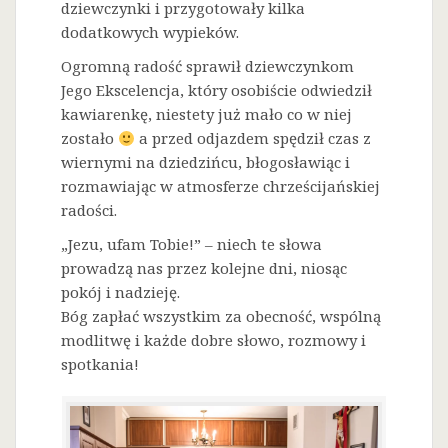
dziewczynki i przygotowały kilka
dodatkowych wypieków.
Ogromną radość sprawił dziewczynkom
Jego Ekscelencja, który osobiście odwiedził
kawiarenkę, niestety już mało co w niej
zostało
a przed odjazdem spędził czas z
wiernymi na dziedzińcu, błogosławiąc i
rozmawiając w atmosferze chrześcijańskiej
radości.
„Jezu, ufam Tobie!” – niech te słowa
prowadzą nas przez kolejne dni, niosąc
pokój i nadzieję.
Bóg zapłać wszystkim za obecność, wspólną
modlitwę i każde dobre słowo, rozmowy i
spotkania!