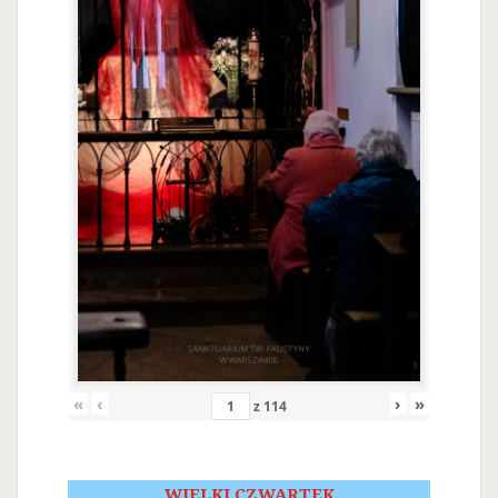
«
‹
›
»
z
114
WIELKI CZWARTEK