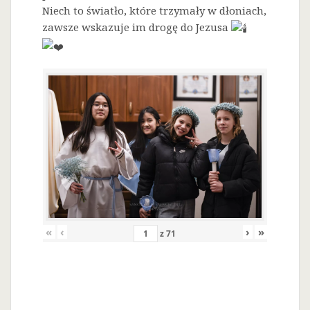
Niech to światło, które trzymały w dłoniach,
zawsze wskazuje im drogę do Jezusa
«
‹
›
»
z
71