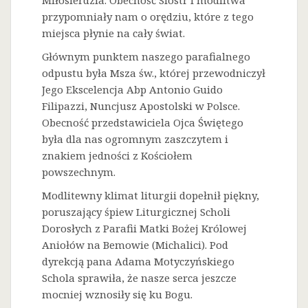
Miłosierdzia. Obecność Sióstr i modlitwa
przypomniały nam o orędziu, które z tego
miejsca płynie na cały świat.
Głównym punktem naszego parafialnego
odpustu była Msza św., której przewodniczył
Jego Ekscelencja Abp Antonio Guido
Filipazzi, Nuncjusz Apostolski w Polsce.
Obecność przedstawiciela Ojca Świętego
była dla nas ogromnym zaszczytem i
znakiem jedności z Kościołem
powszechnym.
Modlitewny klimat liturgii dopełnił piękny,
poruszający śpiew Liturgicznej Scholi
Dorosłych z Parafii Matki Bożej Królowej
Aniołów na Bemowie (Michalici). Pod
dyrekcją pana Adama Motyczyńskiego
Schola sprawiła, że nasze serca jeszcze
mocniej wznosiły się ku Bogu.