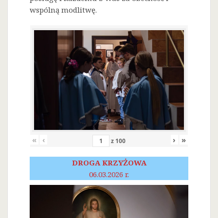
wspólną modlitwę.
«
‹
›
»
z
100
DROGA KRZYŻOWA
06.03.2026 r.