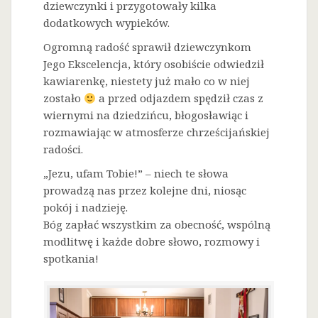
dziewczynki i przygotowały kilka
dodatkowych wypieków.
Ogromną radość sprawił dziewczynkom
Jego Ekscelencja, który osobiście odwiedził
kawiarenkę, niestety już mało co w niej
zostało
a przed odjazdem spędził czas z
wiernymi na dziedzińcu, błogosławiąc i
rozmawiając w atmosferze chrześcijańskiej
radości.
„Jezu, ufam Tobie!” – niech te słowa
prowadzą nas przez kolejne dni, niosąc
pokój i nadzieję.
Bóg zapłać wszystkim za obecność, wspólną
modlitwę i każde dobre słowo, rozmowy i
spotkania!