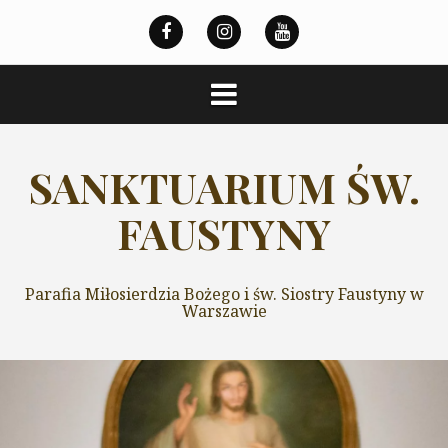
Przeskocz
do
treści
SANKTUARIUM ŚW.
FAUSTYNY
Parafia Miłosierdzia Bożego i św. Siostry Faustyny w
Warszawie