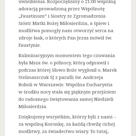
uwielbienia. Rozpoczęliśmy o 21:00 wspólną
adoracją prowadzoną przez Wspólnotę
„Faustinum” i Siostry ze Zgromadzenia
Sióstr Matki Bożej Miłosierdzia, a śpiew i
modlitwa pomogły nam otworzyć serca na
zdroje łask, o których Pan Jezus mówił św.
Faustynie.
Kulminacyjnym momentem tego czuwania
była Msza św. o północy, którą odprawił i
podczas której Słowo Boże wygłosił o. Marek
Stelmaszczuk SJ z parafii św. Andrzeja
Boboli w Warszawie. Wspólna Eucharystia
w środku nocy stała się pięknym przejściem
do radosnego świętowania samej Niedzieli
Miłosierdzia.
Dziękujemy wszystkim, którzy byli z nami –
za wspólną Koronkę, za każdą chwilę cichej
modlitwy, za świadectwo wiary. To tutaj,