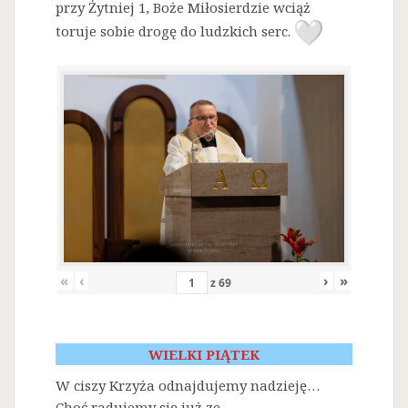
przy Żytniej 1, Boże Miłosierdzie wciąż
toruje sobie drogę do ludzkich serc.
«
‹
›
»
z
69
WIELKI PIĄTEK
W ciszy Krzyża odnajdujemy nadzieję…
Choć radujemy się już ze