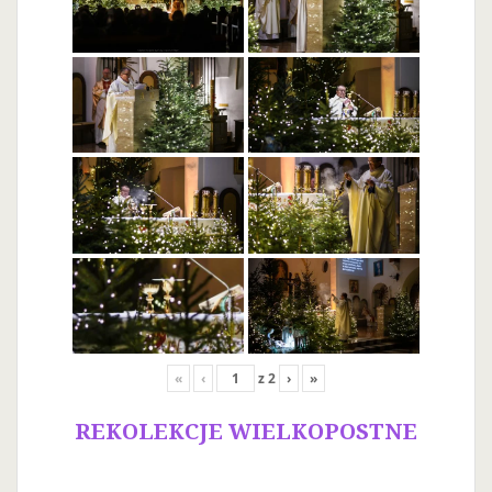
«
‹
z
2
›
»
REKOLEKCJE WIELKOPOSTNE