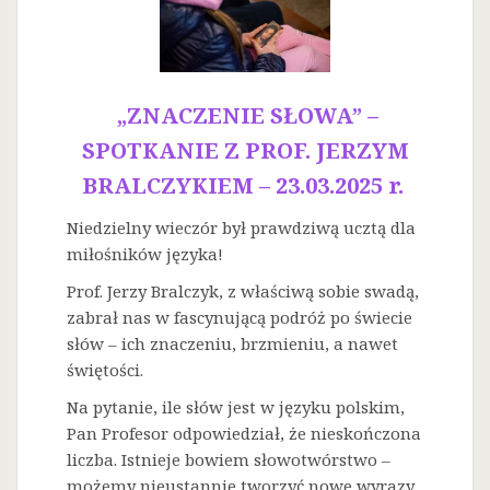
„ZNACZENIE SŁOWA” –
SPOTKANIE Z PROF. JERZYM
BRALCZYKIEM – 23.03.2025 r.
Niedzielny wieczór był prawdziwą ucztą dla
miłośników języka!
Prof. Jerzy Bralczyk, z właściwą sobie swadą,
zabrał nas w fascynującą podróż po świecie
słów – ich znaczeniu, brzmieniu, a nawet
świętości.
Na
pytanie, ile słów jest w języku polskim,
Pan Profesor odpowiedział, że nieskończona
liczba. Istnieje bowiem słowotwórstwo –
możemy nieustannie tworzyć nowe wyrazy.