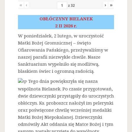
«
‹
›
»
z
32
OBŁÓCZYNY BIELANEK
2 II 2026 r.
W poniedziałek, 2 lutego, w uroczystość
Matki Bożej Gromnicznej – święto
Ofiarowania Pańskiego, przeżywaliśmy w
naszej parafii niezwykłe chwile. Nasze
Sanktuarium wypełniło się modlitwą,
blaskiem świec i ogromną radością.
Tego dnia powiększyła się nasza
wspólnota Bielanek. Po czasie przygotowań,
dwie dziewczynki przystąpiły do uroczystych
obłóczyn. Ks. proboszcz nałożył im pelerynki
oraz poświęcone chwilę wcześniej medaliki
Matki Bożej Niepokalanej. Dziewczynki
odmówiły Akt oddania się Matce Bożej i tym
samym zostały przyjęte do wspólnoty