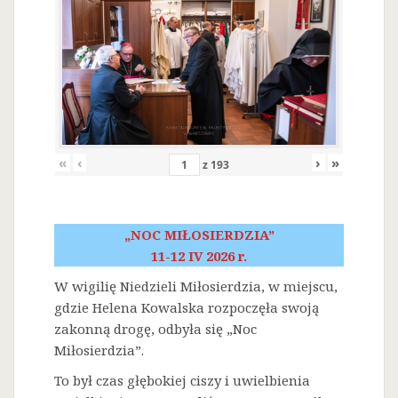
«
‹
›
»
z
193
„NOC MIŁOSIERDZIA”
11-12 IV 2026 r.
W wigilię Niedzieli Miłosierdzia, w miejscu,
gdzie Helena Kowalska rozpoczęła swoją
zakonną drogę, odbyła się „Noc
Miłosierdzia”.
To był czas głębokiej ciszy i uwielbienia