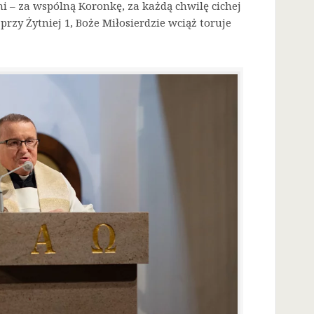
i – za wspólną Koronkę, za każdą chwilę cichej
przy Żytniej 1, Boże Miłosierdzie wciąż toruje