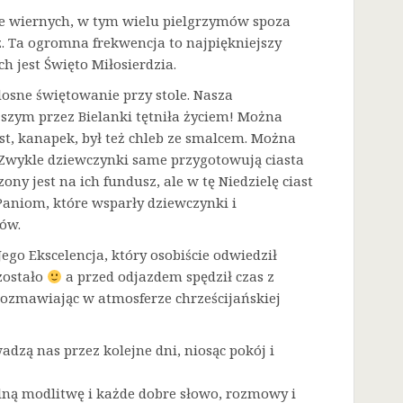
sze wiernych, w tym wielu pielgrzymów spoza
. Ta ogromna frekwencja to najpiękniejszy
h jest Święto Miłosierdzia.
dosne świętowanie przy stole. Nasza
zym przez Bielanki tętniła życiem! Można
t, kanapek, był też chleb ze smalcem. Można
. Zwykle dziewczynki same przygotowują ciasta
ny jest na ich fundusz, ale w tę Niedzielę ciast
Paniom, które wsparły dziewczynki i
ów.
go Ekscelencja, który osobiście odwiedził
zostało
a przed odjazdem spędził czas z
rozmawiając w atmosferze chrześcijańskiej
adzą nas przez kolejne dni, niosąc pokój i
lną modlitwę i każde dobre słowo, rozmowy i