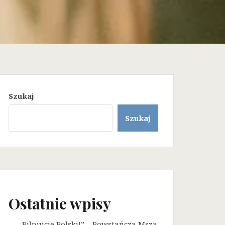
Szukaj
Szukaj
Ostatnie wpisy
„Pilnujcie Polski!” – Powstańcza Msza