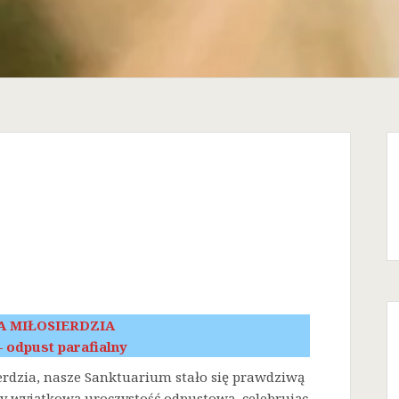
A MIŁOSIERDZIA
 – odpust parafialny
erdzia, nasze Sanktuarium stało się prawdziwą
śmy wyjątkową uroczystość odpustową, celebrując