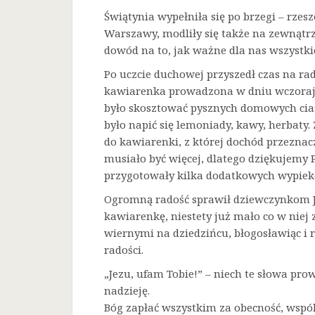
Świątynia wypełniła się po brzegi – rze
Warszawy, modliły się także na zewnątrz
dowód na to, jak ważne dla nas wszystkic
Po uczcie duchowej przyszedł czas na ra
kawiarenka prowadzona w dniu wczorajs
było skosztować pysznych domowych cias
było napić się lemoniady, kawy, herbaty
do kawiarenki, z której dochód przeznaczo
musiało być więcej, dlatego dziękujemy 
przygotowały kilka dodatkowych wypiek
Ogromną radość sprawił dziewczynkom Je
kawiarenkę, niestety już mało co w niej 
wiernymi na dziedzińcu, błogosławiąc i 
radości.
„Jezu, ufam Tobie!” – niech te słowa prow
nadzieję.
Bóg zapłać wszystkim za obecność, wspó