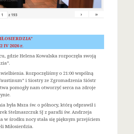
›
»
z
193
IŁOSIERDZIA”
2 IV 2026 r.
scu, gdzie Helena Kowalska rozpoczęła swoją
zia”.
 uwielbienia. Rozpoczęliśmy o 21:00 wspólną
austinum” i Siostry ze Zgromadzenia Sióstr
litwa pomogły nam otworzyć serca na zdroje
ynie.
była Msza św. o północy, którą odprawił i
rek Stelmaszczuk SJ z parafii św. Andrzeja
a w środku nocy stała się pięknym przejściem
i Miłosierdzia.