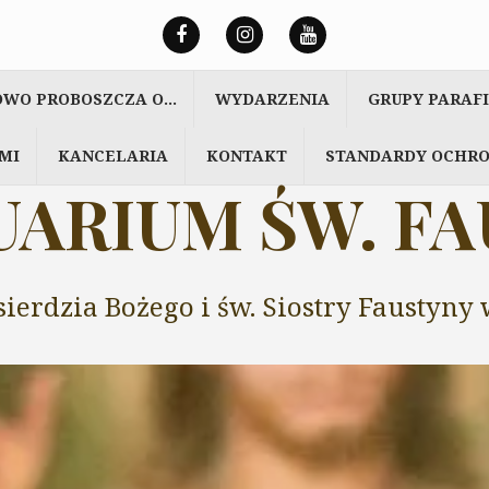
OWO PROBOSZCZA O…
WYDARZENIA
GRUPY PARAF
MI
KANCELARIA
KONTAKT
STANDARDY OCHRO
ARIUM ŚW. F
sierdzia Bożego i św. Siostry Faustyn