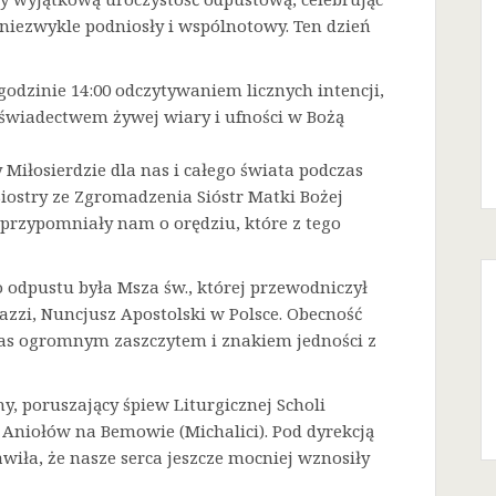
niezwykle podniosły i wspólnotowy. Ten dzień
godzinie 14:00 odczytywaniem licznych intencji,
 świadectwem żywej wiary i ufności w Bożą
Miłosierdzie dla nas i całego świata podczas
Siostry ze Zgromadzenia Sióstr Matki Bożej
a przypomniały nam o orędziu, które z tego
odpustu była Msza św., której przewodniczył
azzi, Nuncjusz Apostolski w Polsce. Obecność
 nas ogromnym zaszczytem i znakiem jedności z
ny, poruszający śpiew Liturgicznej Scholi
j Aniołów na Bemowie (Michalici). Pod dyrekcją
iła, że nasze serca jeszcze mocniej wznosiły