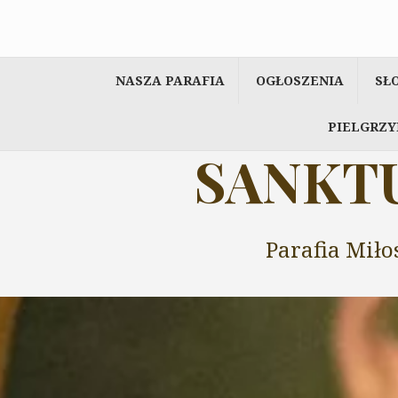
Przeskocz
do
treści
NASZA PARAFIA
OGŁOSZENIA
SŁ
PIELGRZY
SANKTU
Parafia Miło