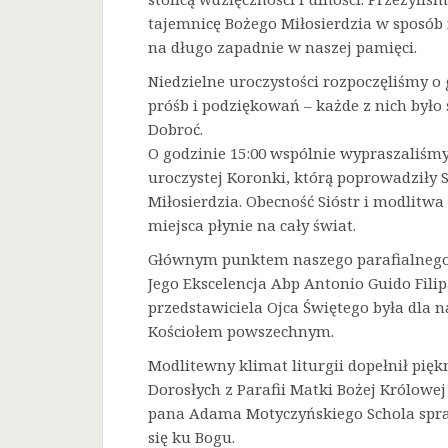
tajemnicę Bożego Miłosierdzia w sposób 
na długo zapadnie w naszej pamięci.
Niedzielne uroczystości rozpoczęliśmy o 
próśb i podziękowań – każde z nich było
Dobroć.
O godzinie 15:00 wspólnie wypraszaliśmy 
uroczystej Koronki, którą poprowadziły 
Miłosierdzia. Obecność Sióstr i modlitw
miejsca płynie na cały świat.
Głównym punktem naszego parafialnego 
Jego Ekscelencja Abp Antonio Guido Filip
przedstawiciela Ojca Świętego była dla
Kościołem powszechnym.
Modlitewny klimat liturgii dopełnił pięk
Dorosłych z Parafii Matki Bożej Królowe
pana Adama Motyczyńskiego Schola spraw
się ku Bogu.