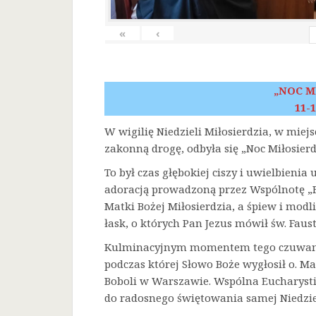
«
‹
„NOC M
11-1
W wigilię Niedzieli Miłosierdzia, w miej
zakonną drogę, odbyła się „Noc Miłosierd
To był czas głębokiej ciszy i uwielbienia
adoracją prowadzoną przez Wspólnotę „F
Matki Bożej Miłosierdzia, a śpiew i mod
łask, o których Pan Jezus mówił św. Faust
Kulminacyjnym momentem tego czuwania 
podczas której Słowo Boże wygłosił o. Ma
Boboli w Warszawie. Wspólna Eucharysti
do radosnego świętowania samej Niedziel