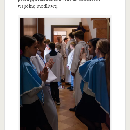
wspólną modlitwę.