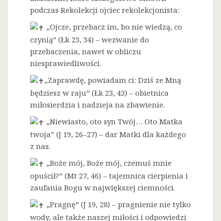
podczas Rekolekcji ojciec rekolekcjonista:
„Ojcze, przebacz im, bo nie wiedzą, co
czynią” (Łk 23, 34) – wezwanie do
przebaczenia, nawet w obliczu
niesprawiedliwości.
„Zaprawdę, powiadam ci: Dziś ze Mną
będziesz w raju” (Łk 23, 43) – obietnica
miłosierdzia i nadzieja na zbawienie.
„Niewiasto, oto syn Twój… Oto Matka
twoja” (J 19, 26–27) – dar Matki dla każdego
z nas.
„Boże mój, Boże mój, czemuś mnie
opuścił?” (Mt 27, 46) – tajemnica cierpienia i
zaufania Bogu w największej ciemności.
„Pragnę” (J 19, 28) – pragnienie nie tylko
wody, ale także naszej miłości i odpowiedzi