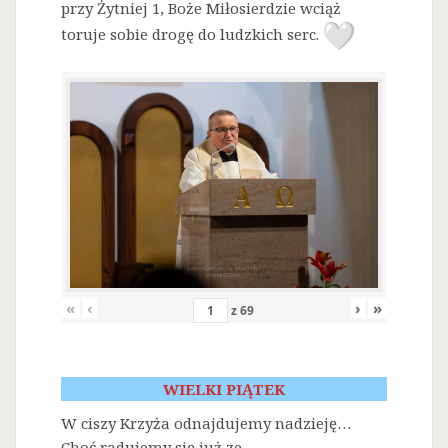
przy Żytniej 1, Boże Miłosierdzie wciąż
toruje sobie drogę do ludzkich serc.
«
‹
›
»
z
69
WIELKI PIĄTEK
W ciszy Krzyża odnajdujemy nadzieję…
Choć radujemy się już ze