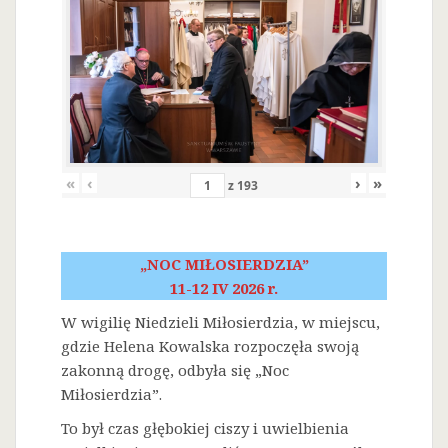
«
‹
›
»
z
193
„NOC MIŁOSIERDZIA”
11-12 IV 2026 r.
W wigilię Niedzieli Miłosierdzia, w miejscu,
gdzie Helena Kowalska rozpoczęła swoją
zakonną drogę, odbyła się „Noc
Miłosierdzia”.
To był czas głębokiej ciszy i uwielbienia