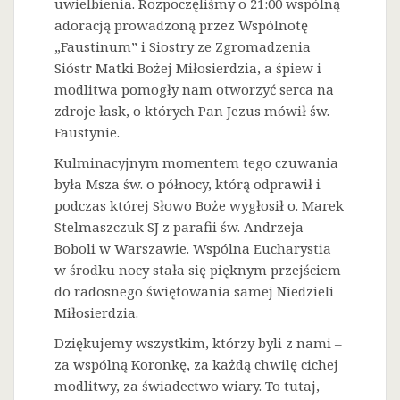
uwielbienia. Rozpoczęliśmy o 21:00 wspólną
adoracją prowadzoną przez Wspólnotę
„Faustinum” i Siostry ze Zgromadzenia
Sióstr Matki Bożej Miłosierdzia, a śpiew i
modlitwa pomogły nam otworzyć serca na
zdroje łask, o których Pan Jezus mówił św.
Faustynie.
Kulminacyjnym momentem tego czuwania
była Msza św. o północy, którą odprawił i
podczas której Słowo Boże wygłosił o. Marek
Stelmaszczuk SJ z parafii św. Andrzeja
Boboli w Warszawie. Wspólna Eucharystia
w środku nocy stała się pięknym przejściem
do radosnego świętowania samej Niedzieli
Miłosierdzia.
Dziękujemy wszystkim, którzy byli z nami –
za wspólną Koronkę, za każdą chwilę cichej
modlitwy, za świadectwo wiary. To tutaj,