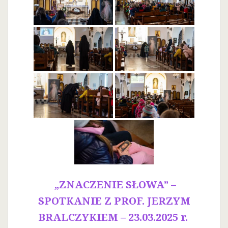
„ZNACZENIE SŁOWA” –
SPOTKANIE Z PROF. JERZYM
BRALCZYKIEM – 23.03.2025 r.