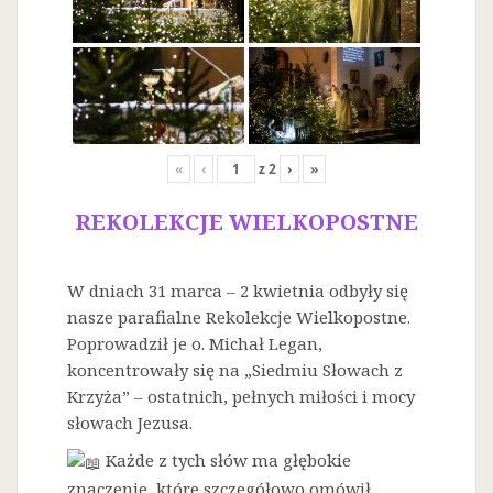
«
‹
z
2
›
»
REKOLEKCJE WIELKOPOSTNE
W dniach 31 marca – 2 kwietnia odbyły się
nasze parafialne Rekolekcje Wielkopostne.
Poprowadził je o. Michał Legan,
koncentrowały się na „Siedmiu Słowach z
Krzyża” – ostatnich, pełnych miłości i mocy
słowach Jezusa.
Każde z tych słów ma głębokie
znaczenie, które szczegółowo omówił