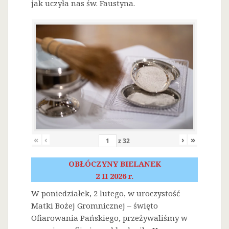
jak uczyła nas św. Faustyna.
«
‹
›
»
z
32
OBŁÓCZYNY BIELANEK
2 II 2026 r.
W poniedziałek, 2 lutego, w uroczystość
Matki Bożej Gromnicznej – święto
Ofiarowania Pańskiego, przeżywaliśmy w