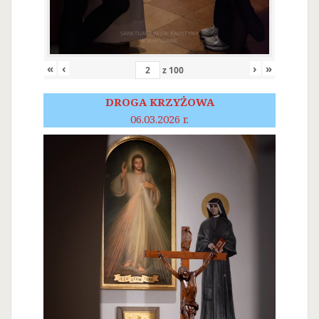
«
‹
›
»
z
100
DROGA KRZYŻOWA
06.03.2026 r.