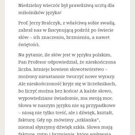
Niedzielny wieczór był prawdziwą ucztą dla
miłośników języka!
Prof. Jerzy Bralczyk, z właściwą sobie swadą,
zabrał nas w fascynującą podróż po świecie
słów – ich znaczeniu, brzmieniu, a nawet
świętości.
Na
pytanie, ile słów jest w języku polskim,
Pan Profesor odpowiedział, że nieskończona
liczba. Istnieje bowiem słowotwórstwo –
możemy nieustannie tworzyć nowe wyrazy.
Ale nieskończoność kryje się w liczebnikach,
bo liczyć można bez końca! A każde słowo,
wypowiedziane świadomie, ma swoją moc.
Słowa w naszym języku nie są przypadkowe
– niosą nie tylko treść, ale i dźwięk, kształt,
fakturę. Gdy np. mówimy „szklanka”,
niemal słyszymy dźwięk szkła. Słowa mają
fakturę, rytm i brzmienie, które wpływają