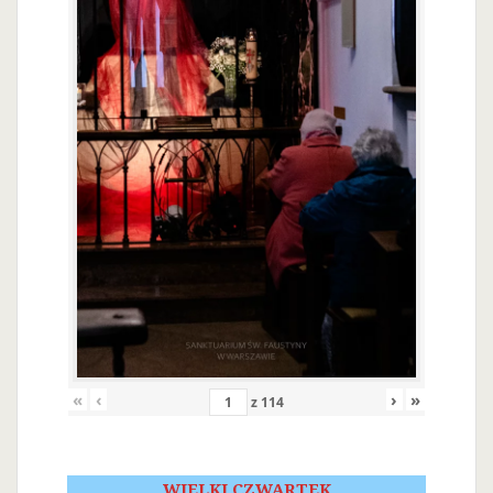
«
‹
›
»
z
114
WIELKI CZWARTEK