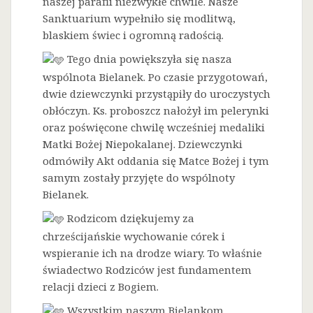
naszej parafii niezwykłe chwile. Nasze
Sanktuarium wypełniło się modlitwą,
blaskiem świec i ogromną radością.
Tego dnia powiększyła się nasza
wspólnota Bielanek. Po czasie przygotowań,
dwie dziewczynki przystąpiły do uroczystych
obłóczyn. Ks. proboszcz nałożył im pelerynki
oraz poświęcone chwilę wcześniej medaliki
Matki Bożej Niepokalanej. Dziewczynki
odmówiły Akt oddania się Matce Bożej i tym
samym zostały przyjęte do wspólnoty
Bielanek.
Rodzicom dziękujemy za
chrześcijańskie wychowanie córek i
wspieranie ich na drodze wiary. To właśnie
świadectwo Rodziców jest fundamentem
relacji dzieci z Bogiem.
Wszystkim naszym Bielankom