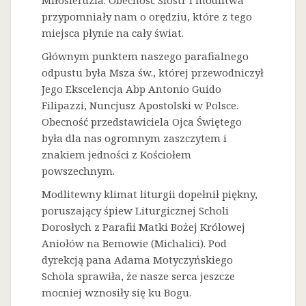
Miłosierdzia. Obecność Sióstr i modlitwa
przypomniały nam o orędziu, które z tego
miejsca płynie na cały świat.
Głównym punktem naszego parafialnego
odpustu była Msza św., której przewodniczył
Jego Ekscelencja Abp Antonio Guido
Filipazzi, Nuncjusz Apostolski w Polsce.
Obecność przedstawiciela Ojca Świętego
była dla nas ogromnym zaszczytem i
znakiem jedności z Kościołem
powszechnym.
Modlitewny klimat liturgii dopełnił piękny,
poruszający śpiew Liturgicznej Scholi
Dorosłych z Parafii Matki Bożej Królowej
Aniołów na Bemowie (Michalici). Pod
dyrekcją pana Adama Motyczyńskiego
Schola sprawiła, że nasze serca jeszcze
mocniej wznosiły się ku Bogu.