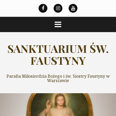
Przeskocz
do
treści
SANKTUARIUM ŚW.
FAUSTYNY
Parafia Miłosierdzia Bożego i św. Siostry Faustyny w
Warszawie