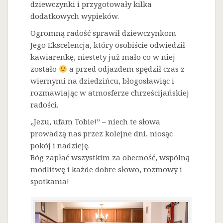
dziewczynki i przygotowały kilka
dodatkowych wypieków.
Ogromną radość sprawił dziewczynkom
Jego Ekscelencja, który osobiście odwiedził
kawiarenkę, niestety już mało co w niej
zostało
a przed odjazdem spędził czas z
wiernymi na dziedzińcu, błogosławiąc i
rozmawiając w atmosferze chrześcijańskiej
radości.
„Jezu, ufam Tobie!” – niech te słowa
prowadzą nas przez kolejne dni, niosąc
pokój i nadzieję.
Bóg zapłać wszystkim za obecność, wspólną
modlitwę i każde dobre słowo, rozmowy i
spotkania!