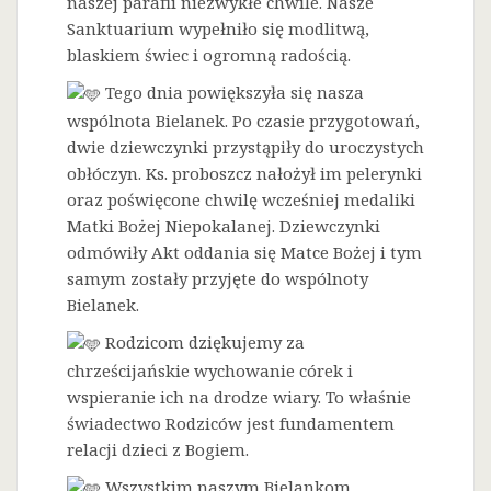
naszej parafii niezwykłe chwile. Nasze
Sanktuarium wypełniło się modlitwą,
blaskiem świec i ogromną radością.
Tego dnia powiększyła się nasza
wspólnota Bielanek. Po czasie przygotowań,
dwie dziewczynki przystąpiły do uroczystych
obłóczyn. Ks. proboszcz nałożył im pelerynki
oraz poświęcone chwilę wcześniej medaliki
Matki Bożej Niepokalanej. Dziewczynki
odmówiły Akt oddania się Matce Bożej i tym
samym zostały przyjęte do wspólnoty
Bielanek.
Rodzicom dziękujemy za
chrześcijańskie wychowanie córek i
wspieranie ich na drodze wiary. To właśnie
świadectwo Rodziców jest fundamentem
relacji dzieci z Bogiem.
Wszystkim naszym Bielankom