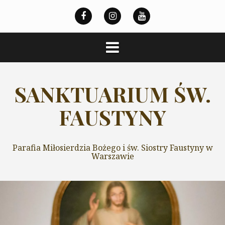
Przeskocz
do
treści
SANKTUARIUM ŚW.
FAUSTYNY
Parafia Miłosierdzia Bożego i św. Siostry Faustyny w
Warszawie