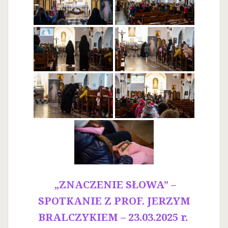
„ZNACZENIE SŁOWA” –
SPOTKANIE Z PROF. JERZYM
BRALCZYKIEM – 23.03.2025 r.