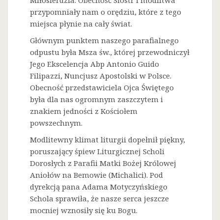
Miłosierdzia. Obecność Sióstr i modlitwa
przypomniały nam o orędziu, które z tego
miejsca płynie na cały świat.
Głównym punktem naszego parafialnego
odpustu była Msza św., której przewodniczył
Jego Ekscelencja Abp Antonio Guido
Filipazzi, Nuncjusz Apostolski w Polsce.
Obecność przedstawiciela Ojca Świętego
była dla nas ogromnym zaszczytem i
znakiem jedności z Kościołem
powszechnym.
Modlitewny klimat liturgii dopełnił piękny,
poruszający śpiew Liturgicznej Scholi
Dorosłych z Parafii Matki Bożej Królowej
Aniołów na Bemowie (Michalici). Pod
dyrekcją pana Adama Motyczyńskiego
Schola sprawiła, że nasze serca jeszcze
mocniej wznosiły się ku Bogu.