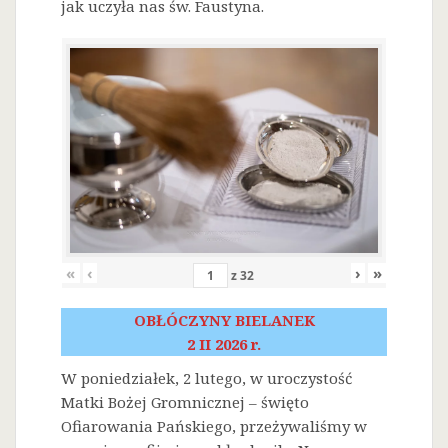
jak uczyła nas św. Faustyna.
«
‹
›
»
z
32
OBŁÓCZYNY BIELANEK
2 II 2026 r.
W poniedziałek, 2 lutego, w uroczystość
Matki Bożej Gromnicznej – święto
Ofiarowania Pańskiego, przeżywaliśmy w