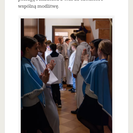
wspólną modlitwę.