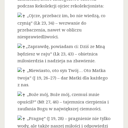
podczas Rekolekcji ojciec rekolekcjonista:
„Ojcze, przebacz im, bo nie wiedzą, co
czynią” (Łk 23, 34) – wezwanie do
przebaczenia, nawet w obliczu
niesprawiedliwości.
„Zaprawdę, powiadam ci: Dziś ze Mną
będziesz w raju” (Łk 23, 43) – obietnica
miłosierdzia i nadzieja na zbawienie.
„Niewiasto, oto syn Twój… Oto Matka
twoja” (J 19, 26–27) – dar Matki dla każdego
z nas.
„Boże mój, Boże mój, czemuś mnie
opuścił?” (Mt 27, 46) – tajemnica cierpienia i
zaufania Bogu w największej ciemności.
„Pragnę” (J 19, 28) – pragnienie nie tylko
wody, ale także naszej miłości i odpowiedzi