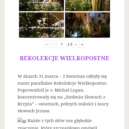
«
‹
z
2
›
»
REKOLEKCJE WIELKOPOSTNE
W dniach 31 marca – 2 kwietnia odbyły się
nasze parafialne Rekolekcje Wielkopostne.
Poprowadził je o. Michał Legan,
koncentrowały się na „Siedmiu Słowach z
Krzyża” – ostatnich, pełnych miłości i mocy
słowach Jezusa.
Każde z tych słów ma głębokie
znaczenie, które szczegółowo omówił