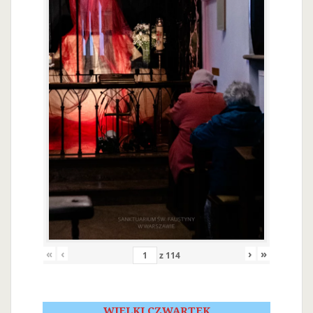
«
‹
›
»
z
114
WIELKI CZWARTEK