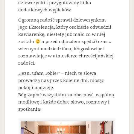
dziewczynki i przygotowały kilka
dodatkowych wypieków.
Ogromną radość sprawił dziewczynkom
Jego Ekscelencja, który osobiście odwiedził
kawiarenkę, niestety już mało co w niej
zostało
a przed odjazdem spędził czas z
wiernymi na dziedzińcu, błogosławiąc i
rozmawiając w atmosferze chrześcijańskiej
radości.
„Jezu, ufam Tobie!” – niech te słowa
prowadzą nas przez kolejne dni, niosąc
pokój i nadzieję.
Bóg zapłać wszystkim za obecność, wspólną
modlitwę i każde dobre słowo, rozmowy i
spotkania!