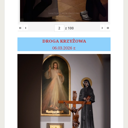
«
‹
›
»
z
100
DROGA KRZYŻOWA
06.03.2026 r.