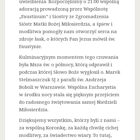
uwielbienia. Rozpoczęliśmy o 21:00 wspólną
adoracją prowadzoną przez Wspólnotę
„Faustinum” i Siostry ze Zgromadzenia
Sióstr Matki Bożej Miłosierdzia, a śpiew i
modlitwa pomogły nam otworzyć serca na
zdroje łask, o których Pan Jezus mówił św.
Faustynie.
Kulminacyjnym momentem tego czuwania
była Msza św. o północy, którą odprawił i
podczas której Słowo Boże wygłosił o. Marek
Stelmaszczuk SJ z parafii św. Andrzeja
Boboli w Warszawie. Wspólna Eucharystia
w środku nocy stała się pięknym przejściem
do radosnego świętowania samej Niedzieli
Miłosierdzia.
Dziękujemy wszystkim, którzy byli z nami –
za wspólną Koronkę, za każdą chwilę cichej
modlitwy, za świadectwo wiary. To tutaj,