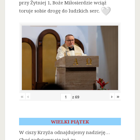
przy Żytniej 1, Boże Miłosierdzie wciąż
toruje sobie drogę do ludzkich serc.
«
‹
›
»
z
69
WIELKI PIĄTEK
W ciszy Krzyża odnajdujemy nadzieję…
Choć radujemy się już ze