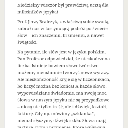
Niedzielny wieczór był prawdziwą ucztą dla
miłośników języka!
Prof. Jerzy Bralczyk, z właściwą sobie swadą,
zabrał nas w fascynującą podróż po świecie
słów – ich znaczeniu, brzmieniu, a nawet
świętości.
Na
pytanie, ile słów jest w języku polskim,
Pan Profesor odpowiedział, że nieskończona
liczba. Istnieje bowiem słowotwórstwo –
możemy nieustannie tworzyć nowe wyrazy.
Ale nieskończoność kryje się w liczebnikach,
bo liczyć można bez końca! A każde słowo,
wypowiedziane świadomie, ma swoją moc.
Słowa w naszym języku nie są przypadkowe
– niosą nie tylko treść, ale i dźwięk, kształt,
fakturę. Gdy np. mówimy „szklanka”,
niemal słyszymy dźwięk szkła. Słowa mają
fakturę, rytm i brzmienie, które wpływają