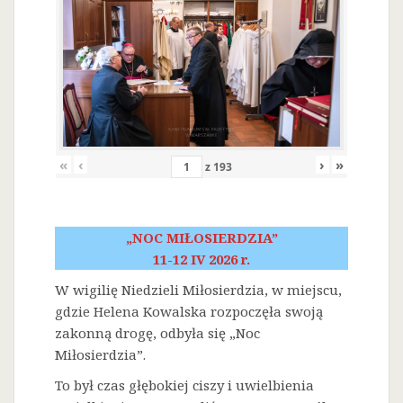
«
‹
›
»
z
193
„NOC MIŁOSIERDZIA”
11-12 IV 2026 r.
W wigilię Niedzieli Miłosierdzia, w miejscu,
gdzie Helena Kowalska rozpoczęła swoją
zakonną drogę, odbyła się „Noc
Miłosierdzia”.
To był czas głębokiej ciszy i uwielbienia