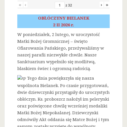
«
‹
›
»
z
32
OBŁÓCZYNY BIELANEK
2 II 2026 r.
W poniedziałek, 2 lutego, w uroczystość
Matki Bożej Gromnicznej – święto
Ofiarowania Pańskiego, przeżywaliśmy w
naszej parafii niezwykłe chwile. Nasze
Sanktuarium wypełniło się modlitwą,
blaskiem świec i ogromną radością.
Tego dnia powiększyła się nasza
wspólnota Bielanek. Po czasie przygotowań,
dwie dziewczynki przystąpiły do uroczystych
obłóczyn. Ks. proboszcz nałożył im pelerynki
oraz poświęcone chwilę wcześniej medaliki
Matki Bożej Niepokalanej. Dziewczynki
odmówiły Akt oddania się Matce Bożej i tym
samym zostały przyjęte do wspólnoty