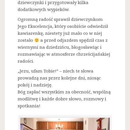
dziewczynki i przygotowały kilka
dodatkowych wypieków.
Ogromną radość sprawił dziewczynkom
Jego Ekscelencja, który osobiście odwiedził
kawiarenkę, niestety już mało co w niej
zostało
a przed odjazdem spędził czas z
wiernymi na dziedzińcu, błogosławiąc i
rozmawiając w atmosferze chrześcijańskiej
radości.
„Jezu, ufam Tobie!” – niech te słowa
prowadzą nas przez kolejne dni, niosąc
pokój i nadzieję.
Bóg zapłać wszystkim za obecność, wspólną
modlitwę i każde dobre słowo, rozmowy i
spotkania!