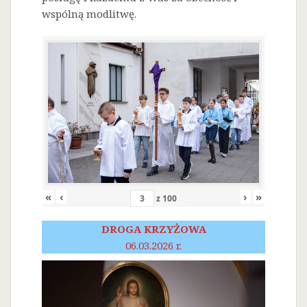
wspólną modlitwę.
«
‹
›
»
z
100
DROGA KRZYŻOWA
06.03.2026 r.