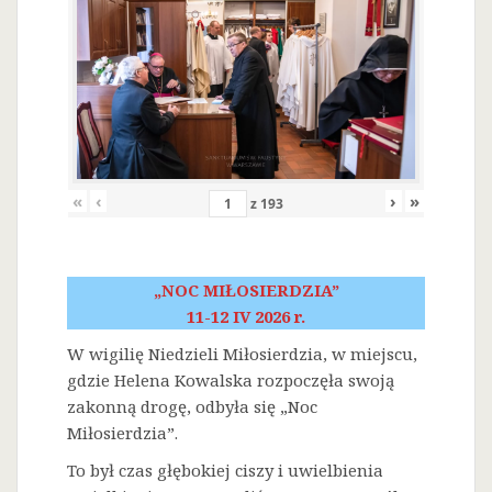
«
‹
›
»
z
193
„NOC MIŁOSIERDZIA”
11-12 IV 2026 r.
W wigilię Niedzieli Miłosierdzia, w miejscu,
gdzie Helena Kowalska rozpoczęła swoją
zakonną drogę, odbyła się „Noc
Miłosierdzia”.
To był czas głębokiej ciszy i uwielbienia