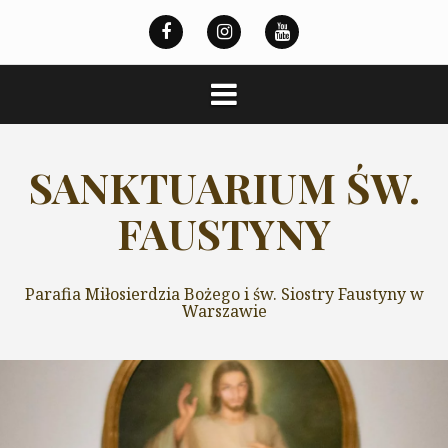
Przeskocz
do
treści
SANKTUARIUM ŚW.
FAUSTYNY
Parafia Miłosierdzia Bożego i św. Siostry Faustyny w
Warszawie