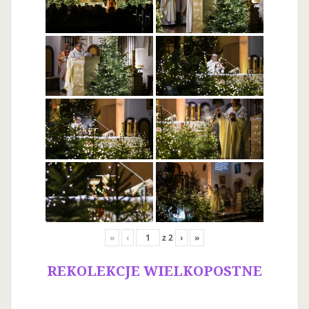
«
‹
z
2
›
»
REKOLEKCJE WIELKOPOSTNE