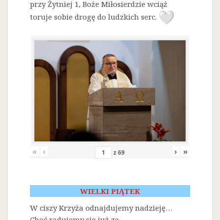
przy Żytniej 1, Boże Miłosierdzie wciąż
toruje sobie drogę do ludzkich serc.
«
‹
›
»
z
69
WIELKI PIĄTEK
W ciszy Krzyża odnajdujemy nadzieję…
Choć radujemy się już ze