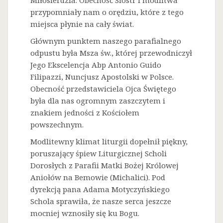
Miłosierdzia. Obecność Sióstr i modlitwa
przypomniały nam o orędziu, które z tego
miejsca płynie na cały świat.
Głównym punktem naszego parafialnego
odpustu była Msza św., której przewodniczył
Jego Ekscelencja Abp Antonio Guido
Filipazzi, Nuncjusz Apostolski w Polsce.
Obecność przedstawiciela Ojca Świętego
była dla nas ogromnym zaszczytem i
znakiem jedności z Kościołem
powszechnym.
Modlitewny klimat liturgii dopełnił piękny,
poruszający śpiew Liturgicznej Scholi
Dorosłych z Parafii Matki Bożej Królowej
Aniołów na Bemowie (Michalici). Pod
dyrekcją pana Adama Motyczyńskiego
Schola sprawiła, że nasze serca jeszcze
mocniej wznosiły się ku Bogu.