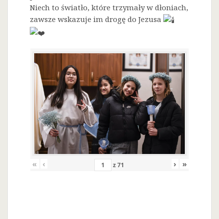
Niech to światło, które trzymały w dłoniach,
zawsze wskazuje im drogę do Jezusa
«
‹
›
»
z
71