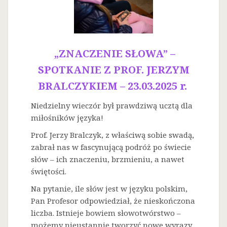
„ZNACZENIE SŁOWA” –
SPOTKANIE Z PROF. JERZYM
BRALCZYKIEM – 23.03.2025 r.
Niedzielny wieczór był prawdziwą ucztą dla
miłośników języka!
Prof. Jerzy Bralczyk, z właściwą sobie swadą,
zabrał nas w fascynującą podróż po świecie
słów – ich znaczeniu, brzmieniu, a nawet
świętości.
Na
pytanie, ile słów jest w języku polskim,
Pan Profesor odpowiedział, że nieskończona
liczba. Istnieje bowiem słowotwórstwo –
możemy nieustannie tworzyć nowe wyrazy.