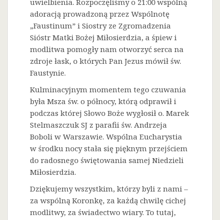
uwielbienia. Rozpoczęliśmy o 21:00 wspólną
adoracją prowadzoną przez Wspólnotę
„Faustinum” i Siostry ze Zgromadzenia
Sióstr Matki Bożej Miłosierdzia, a śpiew i
modlitwa pomogły nam otworzyć serca na
zdroje łask, o których Pan Jezus mówił św.
Faustynie.
Kulminacyjnym momentem tego czuwania
była Msza św. o północy, którą odprawił i
podczas której Słowo Boże wygłosił o. Marek
Stelmaszczuk SJ z parafii św. Andrzeja
Boboli w Warszawie. Wspólna Eucharystia
w środku nocy stała się pięknym przejściem
do radosnego świętowania samej Niedzieli
Miłosierdzia.
Dziękujemy wszystkim, którzy byli z nami –
za wspólną Koronkę, za każdą chwilę cichej
modlitwy, za świadectwo wiary. To tutaj,