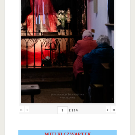
«
‹
›
»
z
114
WIELKI CZWARTEK